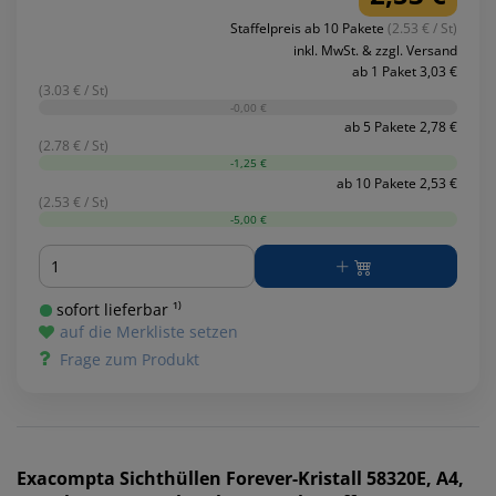
Staffelpreis ab 10 Pakete
(2.53 € / St)
inkl. MwSt. & zzgl. Versand
ab 1 Paket 3,03 €
(3.03 € / St)
-0,00 €
ab 5 Pakete 2,78 €
(2.78 € / St)
-1,25 €
ab 10 Pakete 2,53 €
(2.53 € / St)
-5,00 €
Menge
sofort lieferbar ¹⁾
auf die Merkliste setzen
Frage zum Produkt
Exacompta
Sichthüllen Forever-Kristall 58320E, A4,