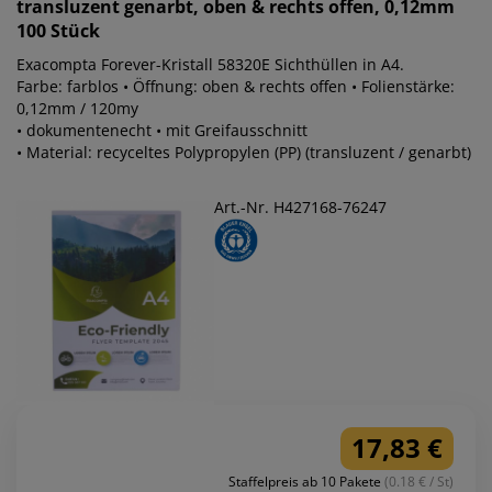
transluzent genarbt, oben & rechts offen, 0,12mm
100 Stück
Exacompta Forever-Kristall 58320E Sichthüllen in A4.
Farbe: farblos • Öffnung: oben & rechts offen • Folienstärke:
0,12mm / 120my
• dokumentenecht • mit Greifausschnitt
• Material: recyceltes Polypropylen (PP) (transluzent / genarbt)
Art.-Nr. H427168-76247
17,83 €
Staffelpreis ab 10 Pakete
(0.18 € / St)