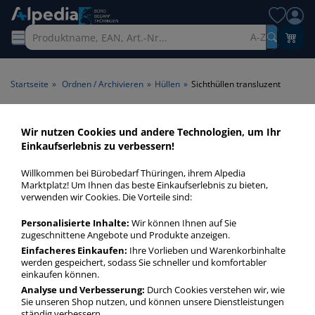
A-Z
Startseite
»
Ordnen / Archivieren
»
Hüllen
»
Sichthüllen transluzent
Sichthüllen transluzent >
Wir nutzen Cookies und andere Technologien, um Ihr
Einkaufserlebnis zu verbessern!
Transparenz transluzent
Willkommen bei Bürobedarf Thüringen, ihrem Alpedia
Sichthüllen transluzent in bester Qualität zum günstigen
Marktplatz! Um Ihnen das beste Einkaufserlebnis zu bieten,
verwenden wir Cookies. Die Vorteile sind:
Preis. Finden Sie schnell Sichthüllen transluzent mit unserer
Filter-Funktion.
Personalisierte Inhalte:
Wir können Ihnen auf Sie
zugeschnittene Angebote und Produkte anzeigen.
Einfacheres Einkaufen:
Ihre Vorlieben und Warenkorbinhalte
Sichthüllen transluzent
werden gespeichert, sodass Sie schneller und komfortabler
mehr Infos zur Kategorie
einkaufen können.
Analyse und Verbesserung:
Durch Cookies verstehen wir, wie
Sie unseren Shop nutzen, und können unsere Dienstleistungen
ständig verbessern.