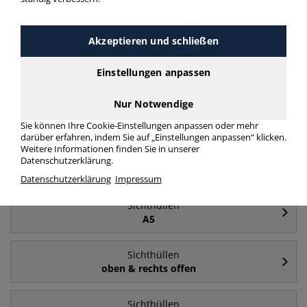
Häufig gesucht
Akzeptieren und schließen
Sichthüllen
A4
Einstellungen anpassen
Nur Notwendige
Sichthüllen
A4 - oben & rechts offen
Sie können Ihre Cookie-Einstellungen anpassen oder mehr
darüber erfahren, indem Sie auf „Einstellungen anpassen“ klicken.
Weitere Informationen finden Sie in unserer
Sichthüllen
Datenschutzerklärung.
farblos
Datenschutzerklärung
Impressum
Sichthüllen
A5
Sichthüllen
oben & rechts offen
Sichthüllen