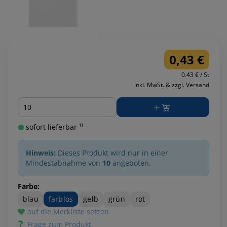
0,43 €
0.43 € / St
inkl. MwSt. & zzgl. Versand
Menge
sofort lieferbar ¹⁾
Hinweis:
Dieses Produkt wird nur in einer
Mindestabnahme von
10
angeboten.
Farbe:
blau
farblos
gelb
grün
rot
auf die Merkliste setzen
Frage zum Produkt