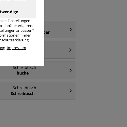
twendige
okie-Einstellungen
r darüber erfahren,
Schreibtisch
stellungen anpassen“
ektrisch höhenverstellbar
nformationen finden
enschutzerklärung.
Schreibtisch
ung
Impressum
110cm
Schreibtisch
buche
Schreibtisch
Schreibtisch