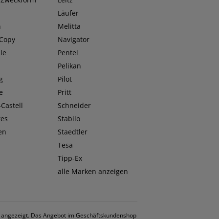
Läufer
n
Melitta
 Copy
Navigator
le
Pentel
O
Pelikan
g
Pilot
e
Pritt
Castell
Schneider
wes
Stabilo
en
Staedtler
Tesa
Tipp-Ex
alle Marken anzeigen
. angezeigt. Das Angebot im Geschäftskundenshop