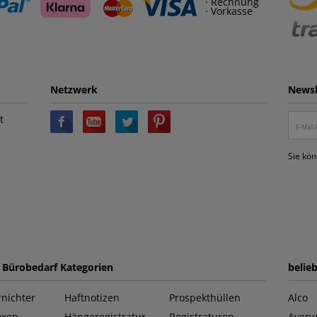
· Rechnung
· Vorkasse
Netzwerk
Newsl
t
Sie kön
e Bürobedarf Kategorien
belie
nichter
Haftnotizen
Prospekthüllen
Alco
oxen
Hängeregistratur
Registraturen
Avery