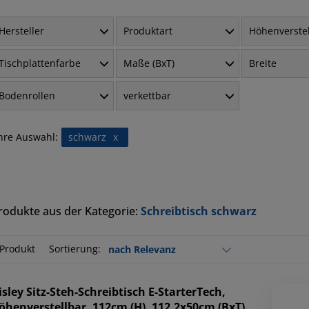
Hersteller
Produktart
Höhenverste
Tischplattenfarbe
Maße (BxT)
Breite
Bodenrollen
verkettbar
hre Auswahl:
schwarz
x
rodukte aus der Kategorie:
Schreibtisch schwarz
 Produkt
Sortierung:
isley
Sitz-Steh-Schreibtisch E-StarterTech,
öhenverstellbar, 112cm (H), 112,2x50cm (BxT),