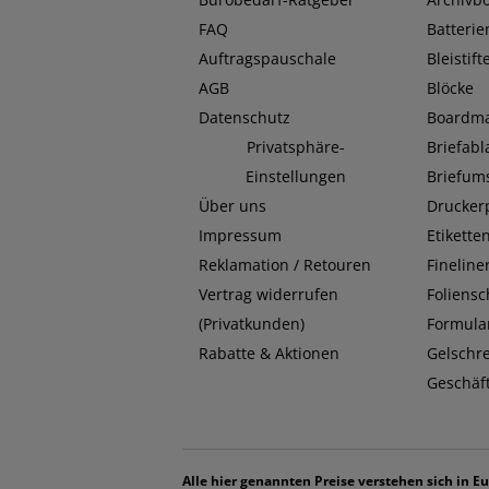
FAQ
Batterie
Auftragspauschale
Bleistift
AGB
Blöcke
Datenschutz
Boardma
Privatsphäre-
Briefab
Einstellungen
Briefum
Über uns
Drucker
Impressum
Etikette
Reklamation / Retouren
Fineline
Vertrag widerrufen
Foliensc
(Privatkunden)
Formula
Rabatte & Aktionen
Gelschr
Geschäf
Alle hier genannten Preise verstehen sich in Eu