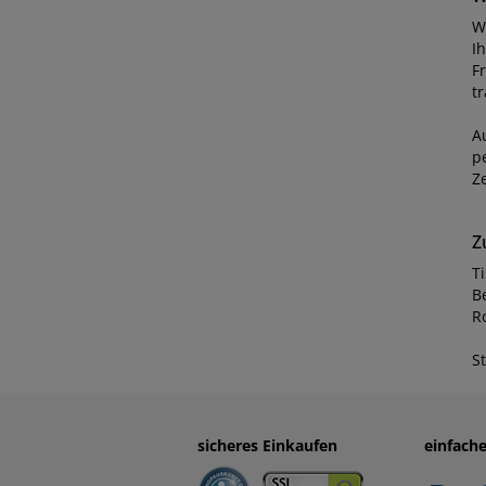
Wi
I
F
t
A
p
Z
Z
T
Be
R
S
sicheres Einkaufen
einfach