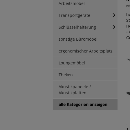
Arbeitsmöbel
r
hö
Transportgeräte
S
H
Schlüsselhalterung
• 
Ge
sonstige Büromöbel
ergonomischer Arbeitsplatz
Loungemöbel
Theken
Akustikpaneele /
Akustikplatten
alle Kategorien anzeigen
1