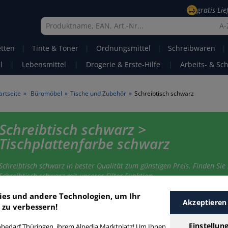
gratis Li
A-
etten
|
Tinte & Toner
|
Ordnungsmittel
|
Schreibwaren
|
l
|
Lebensmittel
|
Drogerie & Erste-Hilfe
|
Arbeits- & Sc
artseite
»
Büromöbel
»
Tische und Zubehör
»
Schreibtisch schwarz
Schreibtisch schwarz >
Tischplattenfarbe schwarz
Schreibtisch schwarz in bester Qualität zum günstigen Preis. Finden Sie 
Schreibtisch schwarz mit unserer Filter-Funktion.
ies und andere Technologien, um Ihr
Akzeptieren
 zu verbessern!
chreibtisch schwarz
Einstellun
bedarf Thüringen, ihrem Alpedia Marktplatz! Um Ihnen