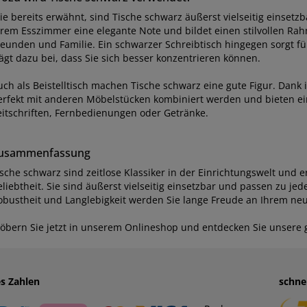
e bereits erwähnt, sind Tische schwarz äußerst vielseitig einsetzba
hrem Esszimmer eine elegante Note und bildet einen stilvollen Ra
reunden und Familie. Ein schwarzer Schreibtisch hingegen sorgt f
rägt dazu bei, dass Sie sich besser konzentrieren können.
uch als Beistelltisch machen Tische schwarz eine gute Figur. Dank 
erfekt mit anderen Möbelstücken kombiniert werden und bieten ein
eitschriften, Fernbedienungen oder Getränke.
usammenfassung
ische schwarz sind zeitlose Klassiker in der Einrichtungswelt und e
liebtheit. Sie sind äußerst vielseitig einsetzbar und passen zu jed
obustheit und Langlebigkeit werden Sie lange Freude an Ihrem ne
töbern Sie jetzt in unserem Onlineshop und entdecken Sie unsere
es Zahlen
schne