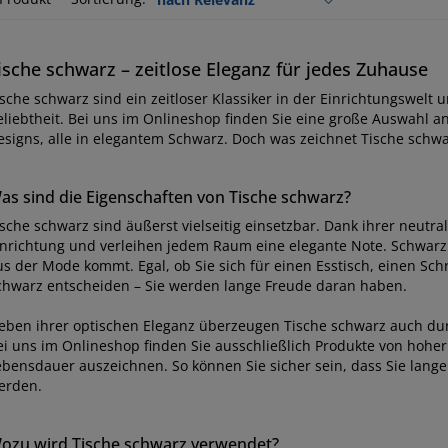
ische schwarz – zeitlose Eleganz für jedes Zuhause
ische schwarz sind ein zeitloser Klassiker in der Einrichtungswelt 
eliebtheit. Bei uns im Onlineshop finden Sie eine große Auswahl 
esigns, alle in elegantem Schwarz. Doch was zeichnet Tische schwa
as sind die Eigenschaften von Tische schwarz?
sche schwarz sind äußerst vielseitig einsetzbar. Dank ihrer neutra
inrichtung und verleihen jedem Raum eine elegante Note. Schwarz i
s der Mode kommt. Egal, ob Sie sich für einen Esstisch, einen Schre
chwarz entscheiden – Sie werden lange Freude daran haben.
eben ihrer optischen Eleganz überzeugen Tische schwarz auch durc
ei uns im Onlineshop finden Sie ausschließlich Produkte von hoher 
ebensdauer auszeichnen. So können Sie sicher sein, dass Sie lang
erden.
ozu wird Tische schwarz verwendet?