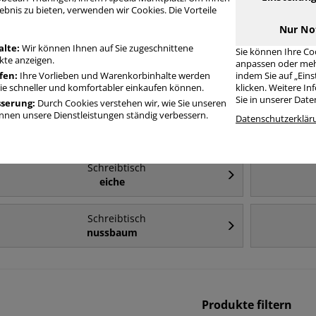
ebnis zu bieten, verwenden wir Cookies. Die Vorteile
Häufig gesucht
Nur No
alte:
Wir können Ihnen auf Sie zugeschnittene
Sie können Ihre Co
te anzeigen.
anpassen oder meh
Schreibtisch
fen:
Ihre Vorlieben und Warenkorbinhalte werden
indem Sie auf „Ein
180cm
el
Sie schneller und komfortabler einkaufen können.
klicken. Weitere I
Sie in unserer Dat
sserung:
Durch Cookies verstehen wir, wie Sie unseren
nen unsere Dienstleistungen ständig verbessern.
Schreibtisch
Datenschutzerklär
elektrisch höhenverstellbar - 200cm
Schreibtisch
eiche
Schreibtisch
nussbaum
Produkte filtern