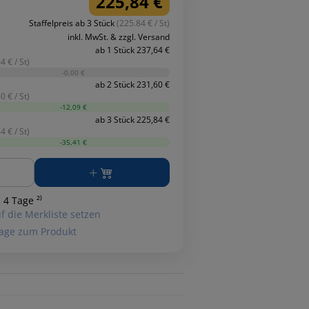
225,84 €
Staffelpreis ab 3 Stück
(225.84 € / St)
inkl. MwSt. & zzgl. Versand
ab 1 Stück 237,64 €
4 € / St)
-0,00 €
ab 2 Stück 231,60 €
0 € / St)
-12,09 €
ab 3 Stück 225,84 €
4 € / St)
-35,41 €
ge
 4 Tage ²⁾
f die Merkliste setzen
age zum Produkt