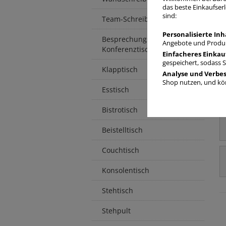
das beste Einkaufserl
sind:
Team-Schreibtisch
Personalisierte Inh
Besprechungstisch /
Angebote und Produk
Konferenztisch
Einfacheres Einkau
gespeichert, sodass 
Klapptisch
Analyse und Verbe
Shop nutzen, und kön
Esstisch
Bistrotisch
Beistelltisch
Couchtisch
Konsolentisch
Stehtisch
Stehpult