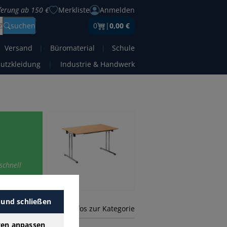
eferung ab 150 €
Merkliste
Anmelden
Z
suchen
0
|
0,00 €
Versand
|
Büromaterial
|
Schule
hutzkleidung
|
Industrie & Handwerk
schnell
 und schließen
mehr Infos zur Kategorie
gen anpassen