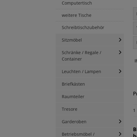
Computertisch
weitere Tische
Schreibtischzubehör
Sitzmöbel
Schränke / Regale /
Container
I
Leuchten / Lampen
Briefkästen
P
Raumteiler
Tresore
1
Garderoben
B
Betriebsmöbel /
h