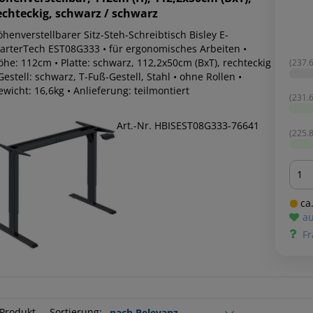
echteckig, schwarz / schwarz
henverstellbarer Sitz-Steh-Schreibtisch Bisley E-
tarterTech EST08G333 • für ergonomisches Arbeiten •
öhe: 112cm • Platte: schwarz, 112,2x50cm (BxT), rechteckig
(237.6
Gestell: schwarz, T-Fuß-Gestell, Stahl • ohne Rollen •
wicht: 16,6kg • Anlieferung: teilmontiert
(231.6
Art.-Nr. HBISEST08G333-76641
(225.8
Men
ca.
au
Fr
 Produkt
Sortierung: