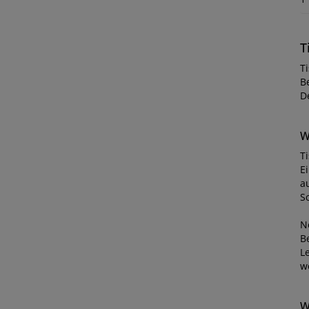
T
T
B
D
W
Ti
E
au
S
N
B
L
w
W