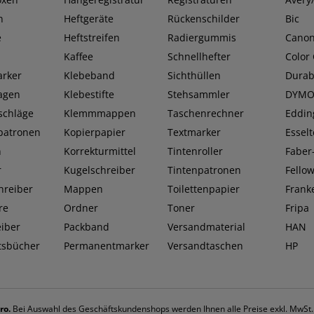
n
Heftgeräte
Rückenschilder
Bic
e
Heftstreifen
Radiergummis
Cano
Kaffee
Schnellhefter
Color
rker
Klebeband
Sichthüllen
Durab
lagen
Klebestifte
Stehsammler
DYM
schläge
Klemmmappen
Taschenrechner
Eddin
patronen
Kopierpapier
Textmarker
Esselt
n
Korrekturmittel
Tintenroller
Faber-
r
Kugelschreiber
Tintenpatronen
Fello
hreiber
Mappen
Toilettenpapier
Frank
re
Ordner
Toner
Fripa
eiber
Packband
Versandmaterial
HAN
tsbücher
Permanentmarker
Versandtaschen
HP
ro.
Bei Auswahl des Geschäftskundenshops werden Ihnen alle Preise exkl. MwSt