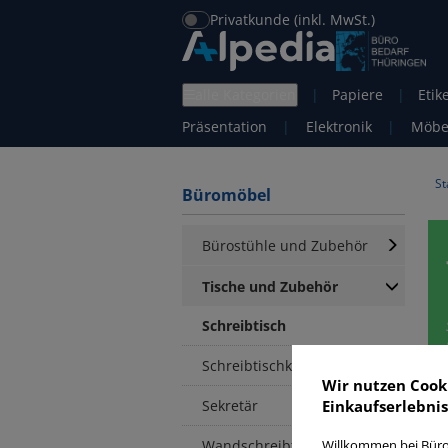
Privatkunde (inkl. MwSt.)
alle Kategorien
|
Papiere
|
Etik
Präsentation
|
Elektronik
|
Möbe
St
Büromöbel
Bürostühle und Zubehör
Tische und Zubehör
Schreibtisch
Schreibtischkombination
Wir nutzen Cook
Sekretär
Einkaufserlebnis
S
Wandschreibtisch
Willkommen bei Büro