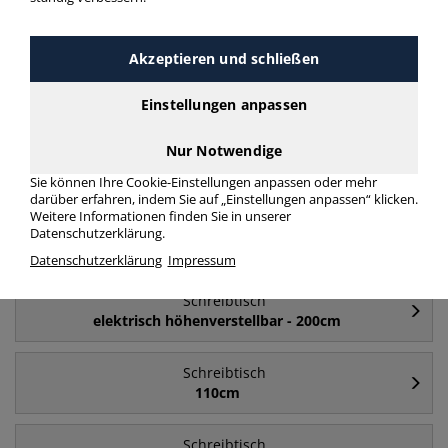
mehr Infos zur Kategorie
Akzeptieren und schließen
Häufig gesucht
Einstellungen anpassen
Nur Notwendige
Schreibtisch
180cm
Sie können Ihre Cookie-Einstellungen anpassen oder mehr
darüber erfahren, indem Sie auf „Einstellungen anpassen“ klicken.
Weitere Informationen finden Sie in unserer
Schreibtisch
Datenschutzerklärung.
elektrisch höhenverstellbar
Datenschutzerklärung
Impressum
Schreibtisch
elektrisch höhenverstellbar - 200cm
Schreibtisch
110cm
Schreibtisch