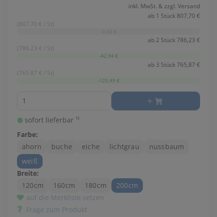
inkl. MwSt. & zzgl. Versand
ab 1 Stück 807,70 €
(807.70 € / St)
-0,00 €
ab 2 Stück 786,23 €
(786.23 € / St)
-42,94 €
ab 3 Stück 765,87 €
(765.87 € / St)
-125,49 €
Menge
sofort lieferbar ¹⁾
Farbe:
ahorn
buche
eiche
lichtgrau
nussbaum
weiß
Breite:
120cm
160cm
180cm
200cm
auf die Merkliste setzen
Frage zum Produkt