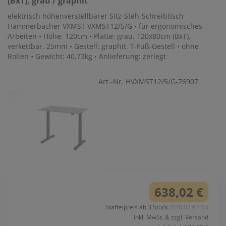
(BxT), grau / graphit
elektrisch höhenverstellbarer Sitz-Steh-Schreibtisch
Hammerbacher VXMST VXMST12/5/G • für ergonomisches
Arbeiten • Höhe: 120cm • Platte: grau, 120x80cm (BxT),
verkettbar, 25mm • Gestell: graphit, T-Fuß-Gestell • ohne
Rollen • Gewicht: 40,73kg • Anlieferung: zerlegt
Art.-Nr. HVXMST12/5/G-76907
638,02 €
Staffelpreis ab 3 Stück
(638.02 € / St)
inkl. MwSt. & zzgl. Versand