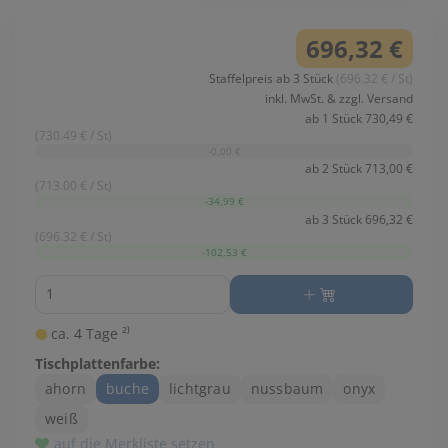
696,32 €
Staffelpreis ab 3 Stück
(696.32 € / St)
inkl. MwSt. & zzgl. Versand
ab 1 Stück 730,49 €
(730.49 € / St)
-0,00 €
ab 2 Stück 713,00 €
(713.00 € / St)
-34,99 €
ab 3 Stück 696,32 €
(696.32 € / St)
-102,53 €
Menge
ca. 4 Tage ²⁾
Tischplattenfarbe:
ahorn
buche
lichtgrau
nussbaum
onyx
weiß
auf die Merkliste setzen