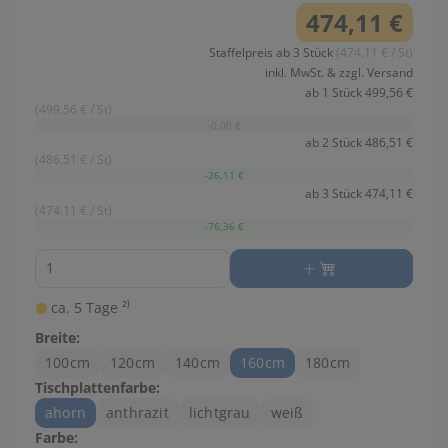
474,11 €
Staffelpreis ab 3 Stück
(474.11 € / St)
inkl. MwSt. & zzgl. Versand
ab 1 Stück 499,56 €
(499.56 € / St)
-0,00 €
ab 2 Stück 486,51 €
(486.51 € / St)
-26,11 €
ab 3 Stück 474,11 €
(474.11 € / St)
-76,36 €
Menge
ca. 5 Tage ²⁾
Breite:
100cm
120cm
140cm
160cm
180cm
Tischplattenfarbe:
ahorn
anthrazit
lichtgrau
weiß
Farbe: