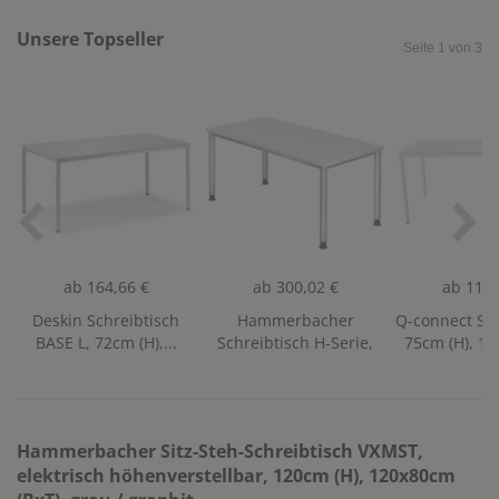
Unsere Topseller
Seite 1 von 3
ab
164,66 €
ab
300,02 €
ab
117,
Deskin Schreibtisch
Hammerbacher
Q-connect Sch
BASE L, 72cm (H),...
Schreibtisch H-Serie,
75cm (H), 16
manuell...
Hammerbacher
Sitz-Steh-Schreibtisch VXMST,
elektrisch höhenverstellbar, 120cm (H), 120x80cm