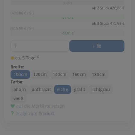
-0,00 €
ab 2 Stück 426,86 €
(426.86 € / St)
-22,92 €
ab 3 Stück 415,99 €
(415.99 € / St)
-67,01 €
Menge
ca. 5 Tage ²⁾
Breite:
100cm
120cm
140cm
160cm
180cm
Farbe:
ahorn
anthrazit
eiche
grafit
lichtgrau
weiß
auf die Merkliste setzen
Frage zum Produkt