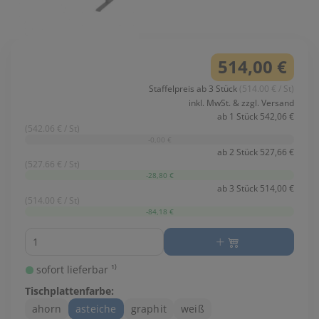
514,00 €
Staffelpreis ab 3 Stück
(514.00 € / St)
inkl. MwSt. & zzgl. Versand
ab 1 Stück 542,06 €
(542.06 € / St)
-0,00 €
ab 2 Stück 527,66 €
(527.66 € / St)
-28,80 €
ab 3 Stück 514,00 €
(514.00 € / St)
-84,18 €
Menge
sofort lieferbar ¹⁾
Tischplattenfarbe:
ahorn
asteiche
graphit
weiß