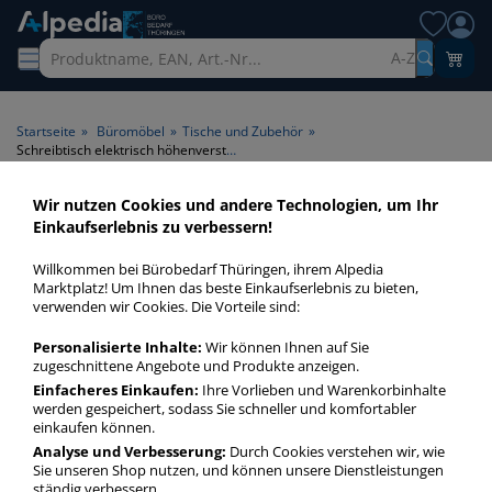
A-Z
Startseite
»
Büromöbel
»
Tische und Zubehör
»
Schreibtisch elektrisch höhenverstellbar
Wir nutzen Cookies und andere Technologien, um Ihr
Schreibtisch elektrisch
Einkaufserlebnis zu verbessern!
höhenverstellbar >
Willkommen bei Bürobedarf Thüringen, ihrem Alpedia
Höhenverstellung elektrisch
Marktplatz! Um Ihnen das beste Einkaufserlebnis zu bieten,
verwenden wir Cookies. Die Vorteile sind:
höhenverstellbar
Personalisierte Inhalte:
Wir können Ihnen auf Sie
zugeschnittene Angebote und Produkte anzeigen.
Schreibtisch elektrisch höhenverstellbar in bester Qualität
zum günstigen Preis. Finden Sie schnell Schreibtisch
Einfacheres Einkaufen:
Ihre Vorlieben und Warenkorbinhalte
werden gespeichert, sodass Sie schneller und komfortabler
elektrisch höhenverstellbar mit unserer Filter-Funktion.
einkaufen können.
Analyse und Verbesserung:
Durch Cookies verstehen wir, wie
Sie unseren Shop nutzen, und können unsere Dienstleistungen
Schreibtisch elektrisch höhenverstellbar
ständig verbessern.