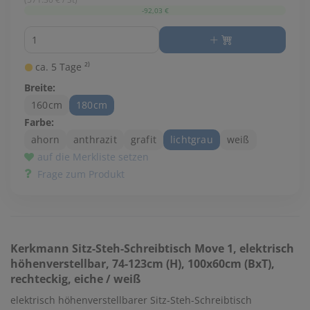
-92,03 €
Menge
ca. 5 Tage ²⁾
Breite:
160cm
180cm
Farbe:
ahorn
anthrazit
grafit
lichtgrau
weiß
auf die Merkliste setzen
Frage zum Produkt
Kerkmann
Sitz-Steh-Schreibtisch Move 1, elektrisch
höhenverstellbar, 74-123cm (H), 100x60cm (BxT),
rechteckig, eiche / weiß
elektrisch höhenverstellbarer Sitz-Steh-Schreibtisch