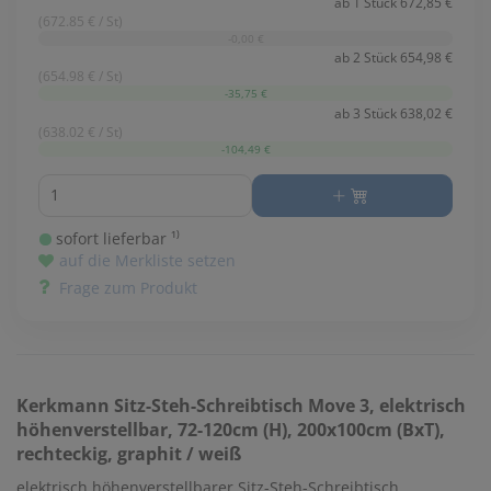
ab 1 Stück 672,85 €
(672.85 € / St)
-0,00 €
ab 2 Stück 654,98 €
(654.98 € / St)
-35,75 €
ab 3 Stück 638,02 €
(638.02 € / St)
-104,49 €
Menge
sofort lieferbar ¹⁾
auf die Merkliste setzen
Frage zum Produkt
Kerkmann
Sitz-Steh-Schreibtisch Move 3, elektrisch
höhenverstellbar, 72-120cm (H), 200x100cm (BxT),
rechteckig, graphit / weiß
elektrisch höhenverstellbarer Sitz-Steh-Schreibtisch