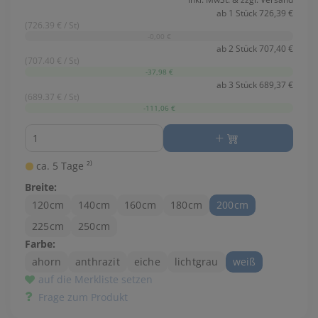
ab 1 Stück 726,39 €
(726.39 € / St)
-0,00 €
ab 2 Stück 707,40 €
(707.40 € / St)
-37,98 €
ab 3 Stück 689,37 €
(689.37 € / St)
-111,06 €
Menge
ca. 5 Tage ²⁾
Breite:
120cm
140cm
160cm
180cm
200cm
225cm
250cm
Farbe:
ahorn
anthrazit
eiche
lichtgrau
weiß
auf die Merkliste setzen
Frage zum Produkt