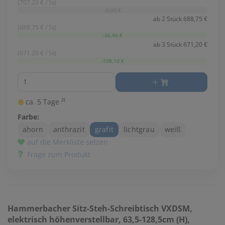
(707.23 € / St)
-0,00 €
ab 2 Stück 688,75 €
(688.75 € / St)
-36,96 €
ab 3 Stück 671,20 €
(671.20 € / St)
-108,10 €
Menge
ca. 5 Tage ²⁾
Farbe:
ahorn
anthrazit
grafit
lichtgrau
weiß
auf die Merkliste setzen
Frage zum Produkt
Hammerbacher
Sitz-Steh-Schreibtisch VXDSM,
elektrisch höhenverstellbar, 63,5-128,5cm (H),