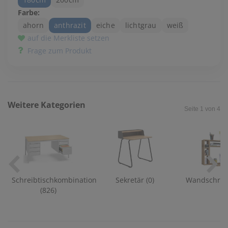
Farbe:
ahorn
anthrazit
eiche
lichtgrau
weiß
auf die Merkliste setzen
Frage zum Produkt
Weitere Kategorien
Seite 1 von 4
Schreibtischkombination
Sekretär (0)
Wandschreib
(826)