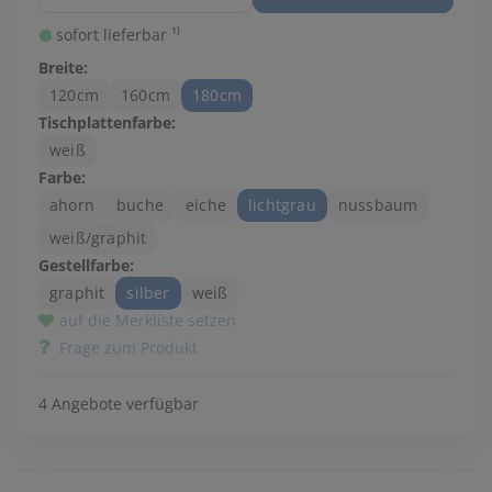
sofort lieferbar ¹⁾
Breite:
120cm
160cm
180cm
Tischplattenfarbe:
weiß
Farbe:
ahorn
buche
eiche
lichtgrau
nussbaum
weiß/graphit
Gestellfarbe:
graphit
silber
weiß
auf die Merkliste setzen
Frage zum Produkt
4 Angebote verfügbar