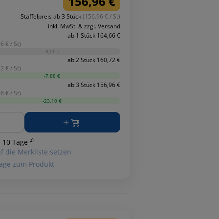
156,96 €
Staffelpreis ab 3 Stück
(156.96 € / St)
inkl. MwSt. & zzgl. Versand
ab 1 Stück 164,66 €
6 € / St)
-0,00 €
ab 2 Stück 160,72 €
2 € / St)
-7,88 €
ab 3 Stück 156,96 €
6 € / St)
-23,10 €
ge
 10 Tage ²⁾
f die Merkliste setzen
age zum Produkt