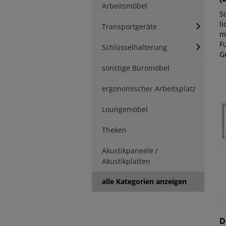
Arbeitsmöbel
S
li
Transportgeräte
m
Fu
Schlüsselhalterung
Ge
sonstige Büromöbel
ergonomischer Arbeitsplatz
Loungemöbel
Theken
Akustikpaneele /
Akustikplatten
alle Kategorien anzeigen
D