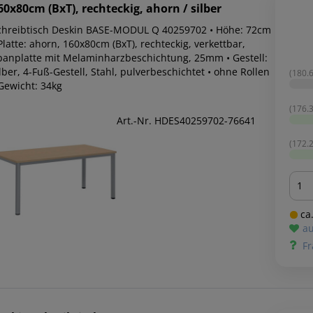
60x80cm (BxT), rechteckig, ahorn / silber
chreibtisch Deskin BASE-MODUL Q 40259702 • Höhe: 72cm
Platte: ahorn, 160x80cm (BxT), rechteckig, verkettbar,
panplatte mit Melaminharzbeschichtung, 25mm • Gestell:
lber, 4-Fuß-Gestell, Stahl, pulverbeschichtet • ohne Rollen
(180.6
 Gewicht: 34kg
(176.3
Art.-Nr. HDES40259702-76641
(172.2
Men
ca.
au
Fr