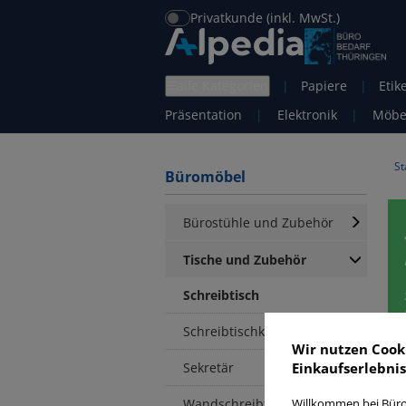
Privatkunde (inkl. MwSt.)
alle Kategorien
|
Papiere
|
Etik
Präsentation
|
Elektronik
|
Möbe
St
Büromöbel
Bürostühle und Zubehör
Tische und Zubehör
Schreibtisch
Schreibtischkombination
Wir nutzen Cook
Sekretär
Einkaufserlebnis
S
Wandschreibtisch
Willkommen bei Büro