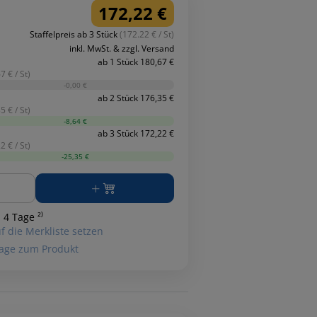
172,22 €
Staffelpreis ab 3 Stück
(172.22 € / St)
inkl. MwSt. & zzgl. Versand
ab 1 Stück 180,67 €
7 € / St)
-0,00 €
ab 2 Stück 176,35 €
5 € / St)
-8,64 €
ab 3 Stück 172,22 €
2 € / St)
-25,35 €
ge
 4 Tage ²⁾
f die Merkliste setzen
age zum Produkt