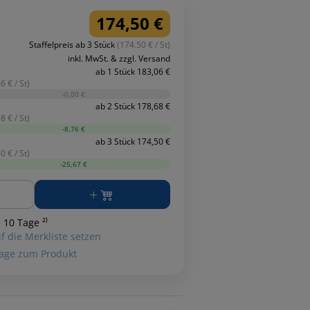
174,50 €
Staffelpreis ab 3 Stück
(174.50 € / St)
inkl. MwSt. & zzgl. Versand
ab 1 Stück 183,06 €
6 € / St)
-0,00 €
ab 2 Stück 178,68 €
8 € / St)
-8,76 €
ab 3 Stück 174,50 €
0 € / St)
-25,67 €
ge
 10 Tage ²⁾
f die Merkliste setzen
age zum Produkt