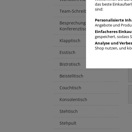
das beste Einkaufserl
sind:
Team-Schreibtisch
Personalisierte Inh
Besprechungstisch /
Angebote und Produk
Konferenztisch
Einfacheres Einkau
gespeichert, sodass 
Klapptisch
Analyse und Verbe
Shop nutzen, und kön
Esstisch
Bistrotisch
Beistelltisch
Couchtisch
Konsolentisch
Stehtisch
Stehpult