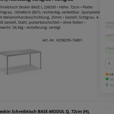
chreibtisch Deskin BASE L 238295 • Höhe: 72cm • Platte:
chtgrau, 160x80cm (BxT), rechteckig, verkettbar, Spanplatte
it Melaminharzbeschichtung, 25mm • Gestell: lichtgrau, 4-
ß-Gestell, Stahl, pulverbeschichtet • ohne Rollen •
(164.6
wicht: 34,5kg • Anlieferung: zerlegt
(160.7
Art.-Nr. H238295-76801
(156.9
Men
ca.
au
Fr
eskin
Schreibtisch BASE-MODUL Q, 72cm (H),