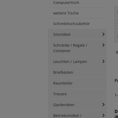
Computertisch
weitere Tische
Schreibtischzubehör
Sitzmöbel
Schränke / Regale /
Container
I
Leuchten / Lampen
Briefkästen
P
Raumteiler
Tresore
1
Garderoben
D
Betriebsmöbel /
(