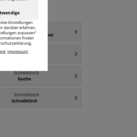
twendige
okie-Einstellungen
r darüber erfahren,
Schreibtisch
stellungen anpassen“
ektrisch höhenverstellbar
nformationen finden
enschutzerklärung.
Schreibtisch
ung
Impressum
110cm
Schreibtisch
buche
Schreibtisch
Schreibtisch