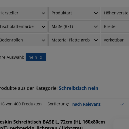
Hersteller
Produktart
Höhenverste
Tischplattenfarbe
Maße (BxT)
Breite
Bodenrollen
Material Platte grob
verkettbar
hre Auswahl:
nein
x
rodukte aus der Kategorie:
Schreibtisch nein
-16 von 460 Produkten
Sortierung:
eskin
Schreibtisch BASE L, 72cm (H), 160x80cm
BxT), rechteckig, lichtgrau / lichtgrau