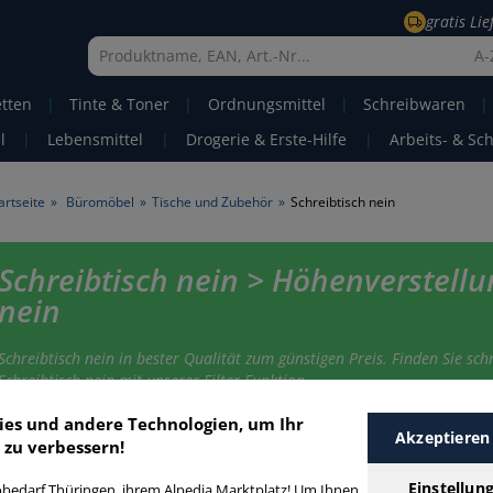
gratis Li
A-
etten
|
Tinte & Toner
|
Ordnungsmittel
|
Schreibwaren
|
l
|
Lebensmittel
|
Drogerie & Erste-Hilfe
|
Arbeits- & Sc
artseite
»
Büromöbel
»
Tische und Zubehör
»
Schreibtisch nein
Schreibtisch nein > Höhenverstellu
nein
Schreibtisch nein in bester Qualität zum günstigen Preis. Finden Sie schn
Schreibtisch nein mit unserer Filter-Funktion.
ies und andere Technologien, um Ihr
Akzeptieren
 zu verbessern!
chreibtisch nein
Einstellun
bedarf Thüringen, ihrem Alpedia Marktplatz! Um Ihnen