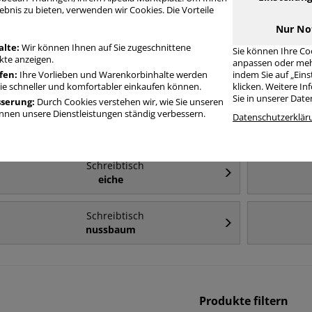
ebnis zu bieten, verwenden wir Cookies. Die Vorteile
Häufig gesucht
Nur No
alte:
Wir können Ihnen auf Sie zugeschnittene
Sie können Ihre Co
te anzeigen.
anpassen oder meh
Schreibtisch
fen:
Ihre Vorlieben und Warenkorbinhalte werden
indem Sie auf „Ein
180cm
el
Sie schneller und komfortabler einkaufen können.
klicken. Weitere I
Sie in unserer Dat
sserung:
Durch Cookies verstehen wir, wie Sie unseren
nen unsere Dienstleistungen ständig verbessern.
Schreibtisch
Datenschutzerklär
elektrisch höhenverstellbar - 200cm
Schreibtisch
eiche
Schreibtisch
nussbaum
Produkte filtern