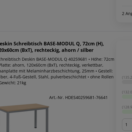
2 An
eskin
Schreibtisch BASE-MODUL Q, 72cm (H),
20x60cm (BxT), rechteckig, ahorn / silber
chreibtisch Deskin BASE-MODUL Q 40259681 • Höhe: 72cm
Platte: ahorn, 120x60cm (BxT), rechteckig, verkettbar,
panplatte mit Melaminharzbeschichtung, 25mm • Gestell:
lber, 4-Fuß-Gestell, Stahl, pulverbeschichtet • ohne Rollen
(135.2
 Gewicht: 21kg
(132.0
Art.-Nr. HDES40259681-76641
(128.9
Men