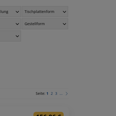
llung
Tischplattenform
Gestellform
Seite:
1
2
3
...