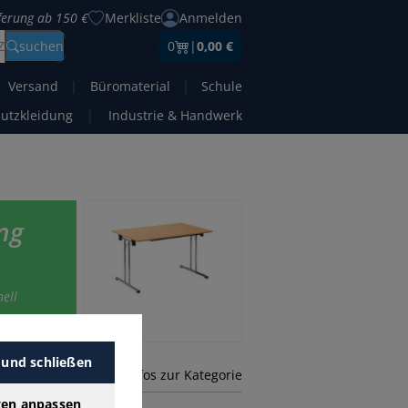
eferung ab 150 €
Merkliste
Anmelden
Z
suchen
0
|
0,00 €
Versand
|
Büromaterial
|
Schule
hutzkleidung
|
Industrie & Handwerk
ng
ell
 und schließen
mehr Infos zur Kategorie
gen anpassen