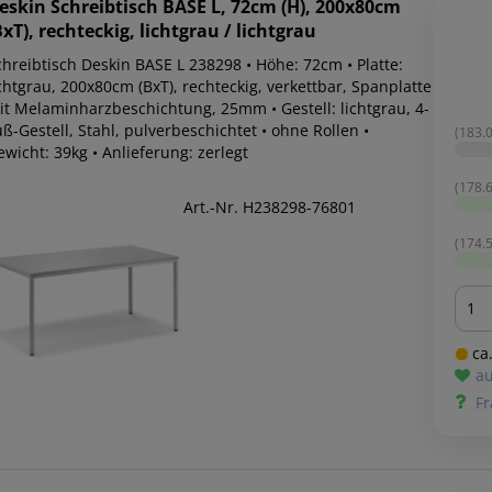
eskin
Schreibtisch BASE L, 72cm (H), 200x80cm
BxT), rechteckig, lichtgrau / lichtgrau
chreibtisch Deskin BASE L 238298 • Höhe: 72cm • Platte:
chtgrau, 200x80cm (BxT), rechteckig, verkettbar, Spanplatte
it Melaminharzbeschichtung, 25mm • Gestell: lichtgrau, 4-
ß-Gestell, Stahl, pulverbeschichtet • ohne Rollen •
(183.0
wicht: 39kg • Anlieferung: zerlegt
(178.6
Art.-Nr. H238298-76801
(174.5
Men
ca.
au
Fr