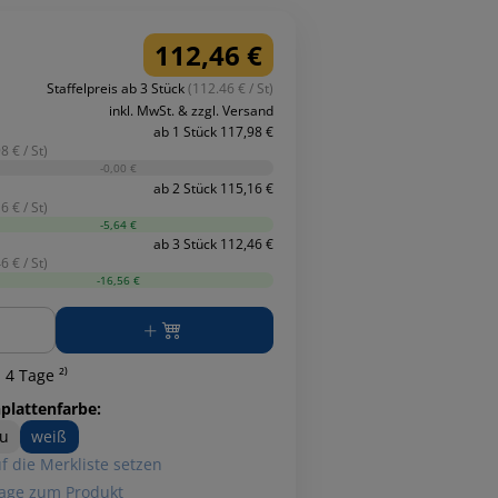
112,46 €
Staffelpreis ab 3 Stück
(112.46 € / St)
inkl. MwSt. & zzgl. Versand
ab 1 Stück 117,98 €
8 € / St)
-0,00 €
ab 2 Stück 115,16 €
6 € / St)
-5,64 €
ab 3 Stück 112,46 €
6 € / St)
-16,56 €
ge
 4 Tage ²⁾
hplattenfarbe:
u
weiß
f die Merkliste setzen
age zum Produkt