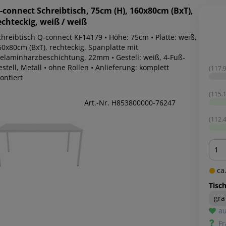
-connect
Schreibtisch, 75cm (H), 160x80cm (BxT),
echteckig, weiß / weiß
chreibtisch Q-connect KF14179 • Höhe: 75cm • Platte: weiß,
60x80cm (BxT), rechteckig, Spanplatte mit
elaminharzbeschichtung, 22mm • Gestell: weiß, 4-Fuß-
stell, Metall • ohne Rollen • Anlieferung: komplett
(117.9
ontiert
(115.1
Art.-Nr. H853800000-76247
(112.4
Men
ca.
Tisc
gra
au
Fr