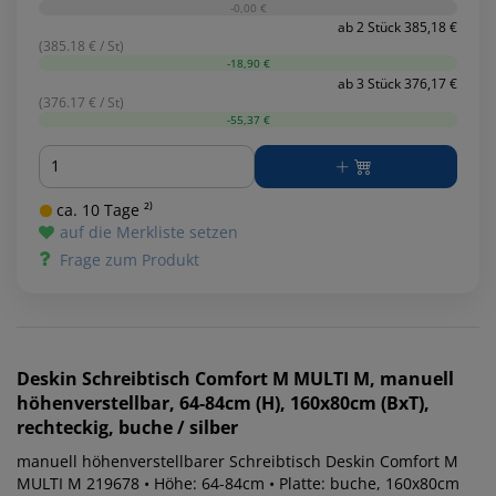
-0,00 €
ab 2 Stück 385,18 €
(385.18 € / St)
-18,90 €
ab 3 Stück 376,17 €
(376.17 € / St)
-55,37 €
Menge
ca. 10 Tage ²⁾
auf die Merkliste setzen
Frage zum Produkt
Deskin
Schreibtisch Comfort M MULTI M, manuell
höhenverstellbar, 64-84cm (H), 160x80cm (BxT),
rechteckig, buche / silber
manuell höhenverstellbarer Schreibtisch Deskin Comfort M
MULTI M 219678 • Höhe: 64-84cm • Platte: buche, 160x80cm