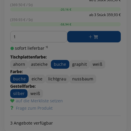
(369.50 € / St)
-20,16 €
ab 3 Stück 359,93 €
(359.93 € / St)
-58,94 €
Menge
sofort lieferbar ¹⁾
Tischplattenfarbe:
ahorn
asteiche
buche
graphit
weiß
Farbe:
buche
eiche
lichtgrau
nussbaum
Gestellfarbe:
silber
weiß
auf die Merkliste setzen
Frage zum Produkt
3 Angebote verfügbar