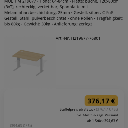
MULTI M 219677 • Höhe: 64-84cm • Platte: buche, 120x80cm
(BxT), rechteckig, verkettbar, Spanplatte mit
Melaminharzbeschichtung, 25mm • Gestell: silber, C-Fuß-
Gestell, Stahl, pulverbeschichtet • ohne Rollen • Tragfähigkeit:
bis 80kg • Gewicht: 39kg • Anlieferung: zerlegt
Art.-Nr. H219677-76801
376,17 €
Staffelpreis ab 3 Stück
(376.17 € / St)
inkl. MwSt. & zzgl. Versand
ab 1 Stück 394,63 €
(394.63 € / St)