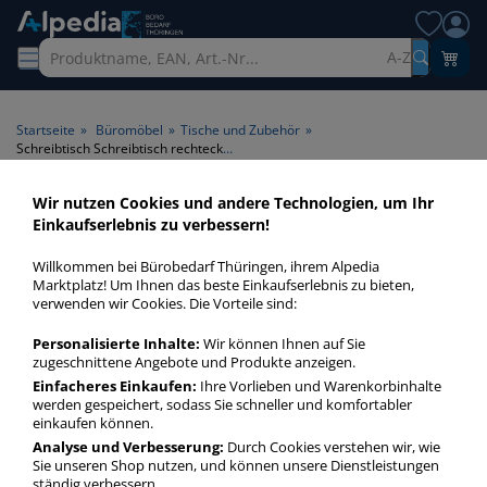
A-Z
Startseite
»
Büromöbel
»
Tische und Zubehör
»
Schreibtisch Schreibtisch rechteckig buche
Wir nutzen Cookies und andere Technologien, um Ihr
Schreibtisch Schreibtisch
Einkaufserlebnis zu verbessern!
rechteckig buche >
Willkommen bei Bürobedarf Thüringen, ihrem Alpedia
Produktart Schreibtisch >
Marktplatz! Um Ihnen das beste Einkaufserlebnis zu bieten,
verwenden wir Cookies. Die Vorteile sind:
Tischplattenform rechteckig >
Tischplattenfarbe buche
Personalisierte Inhalte:
Wir können Ihnen auf Sie
zugeschnittene Angebote und Produkte anzeigen.
Einfacheres Einkaufen:
Ihre Vorlieben und Warenkorbinhalte
Schreibtisch buche rechteckig Schreibtisch in bester Qualität
werden gespeichert, sodass Sie schneller und komfortabler
zum günstigen Preis. Finden Sie schnell Schreibtisch buche
einkaufen können.
rechteckig Schreibtisch mit unserer Filter-Funktion.
Analyse und Verbesserung:
Durch Cookies verstehen wir, wie
Sie unseren Shop nutzen, und können unsere Dienstleistungen
ständig verbessern.