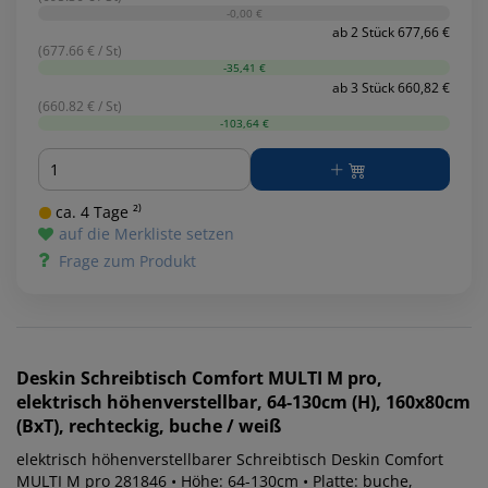
-0,00 €
ab 2 Stück 677,66 €
(677.66 € / St)
-35,41 €
ab 3 Stück 660,82 €
(660.82 € / St)
-103,64 €
Menge
ca. 4 Tage ²⁾
auf die Merkliste setzen
Frage zum Produkt
Deskin
Schreibtisch Comfort MULTI M pro,
elektrisch höhenverstellbar, 64-130cm (H), 160x80cm
(BxT), rechteckig, buche / weiß
elektrisch höhenverstellbarer Schreibtisch Deskin Comfort
MULTI M pro 281846 • Höhe: 64-130cm • Platte: buche,