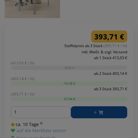
393,71 €
Staffelpreis ab 3 Stück
(393.71 € / St)
inkl. MwSt. & zzgl. Versand
ab 1 Stück 413,03 €
(413.03 € / St)
-0,00 €
ab 2 Stück 403,14 €
(403.14 € / St)
-19,78 €
ab 3 Stück 393,71 €
(393.71 € / St)
-57,94 €
Menge
ca. 10 Tage ²⁾
auf die Merkliste setzen