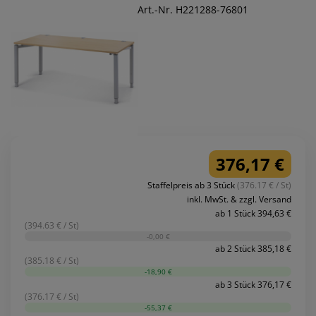
Art.-Nr. H221288-76801
376,17 €
Staffelpreis ab 3 Stück
(376.17 € / St)
inkl. MwSt. & zzgl. Versand
ab 1 Stück 394,63 €
(394.63 € / St)
-0,00 €
ab 2 Stück 385,18 €
(385.18 € / St)
-18,90 €
ab 3 Stück 376,17 €
(376.17 € / St)
-55,37 €