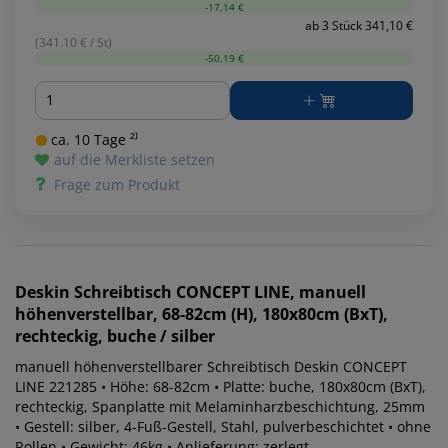
-17,14 €
ab 3 Stück 341,10 €
(341.10 € / St)
-50,19 €
Menge
ca. 10 Tage ²⁾
auf die Merkliste setzen
Frage zum Produkt
Deskin
Schreibtisch CONCEPT LINE, manuell
höhenverstellbar, 68-82cm (H), 180x80cm (BxT),
rechteckig, buche / silber
manuell höhenverstellbarer Schreibtisch Deskin CONCEPT
LINE 221285 • Höhe: 68-82cm • Platte: buche, 180x80cm (BxT),
rechteckig, Spanplatte mit Melaminharzbeschichtung, 25mm
• Gestell: silber, 4-Fuß-Gestell, Stahl, pulverbeschichtet • ohne
Rollen • Gewicht: 46kg • Anlieferung: zerlegt