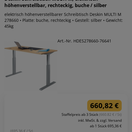
höhenverstellbar, rechteckig, buche / silber
elektrisch höhenverstellbarer Schreibtisch Deskin MULTI M
278660 • Platte: buche, rechteckig • Gestell: silber • Gewicht:
45kg
Art.-Nr. HDES278660-76641
660,82 €
Staffelpreis ab 3 Stück
(660.82 € / St)
inkl. MwSt. & zzgl. Versand
ab 1 Stück 695,36 €
(695.36 € / St)