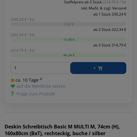
Staffelpreis ab 3 Stück
(314.79 € / St)
inkl. MwSt. & zzgl. Versand
ab 1 Stück 330,24 €
(330.24 € / St)
-0,00 €
ab 2 Stück 322,34 €
(322.34 € / St)
-15,80 €
ab 3 Stück 314,79 €
(314.79 € / St)
-46,34 €
Menge
ca. 10 Tage ²⁾
auf die Merkliste setzen
Frage zum Produkt
Deskin
Schreibtisch Basic M MULTI M, 74cm (H),
160x80cm (BxT), rechteckig, buche / silber