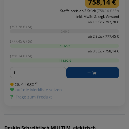
758,14 €
Staffelpreis ab 3 Stück
(758.14 € / St)
inkl. MwSt. & zzgl. Versand
ab 1 Stück 797,78 €
(797.78 € / St)
-0,00 €
ab 2 Stück 777,45 €
(777.45 € / St)
-40,65 €
ab 3 Stück 758,14 €
(758.14 € / St)
-118,92 €
Menge
ca. 4 Tage ²⁾
auf die Merkliste setzen
Frage zum Produkt
Deskin
Schreibtisch MULTI M, elektrisch