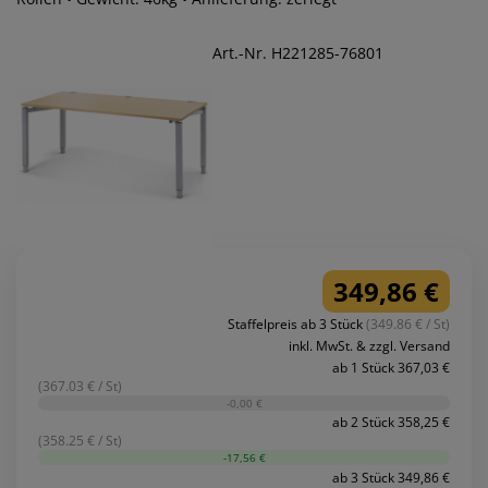
Art.-Nr. H221285-76801
349,86 €
Staffelpreis ab 3 Stück
(349.86 € / St)
inkl. MwSt. & zzgl. Versand
ab 1 Stück 367,03 €
(367.03 € / St)
-0,00 €
ab 2 Stück 358,25 €
(358.25 € / St)
-17,56 €
ab 3 Stück 349,86 €