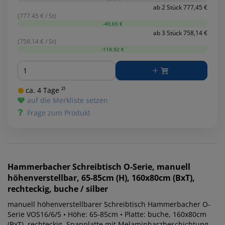
ab 2 Stück 777,45 €
(777.45 € / St)
-40,65 €
ab 3 Stück 758,14 €
(758.14 € / St)
-118,92 €
Menge
ca. 4 Tage ²⁾
auf die Merkliste setzen
Frage zum Produkt
Hammerbacher
Schreibtisch O-Serie, manuell
höhenverstellbar, 65-85cm (H), 160x80cm (BxT),
rechteckig, buche / silber
manuell höhenverstellbarer Schreibtisch Hammerbacher O-
Serie VOS16/6/S • Höhe: 65-85cm • Platte: buche, 160x80cm
(BxT), rechteckig, Spanplatte mit Melaminharzbeschichtung,