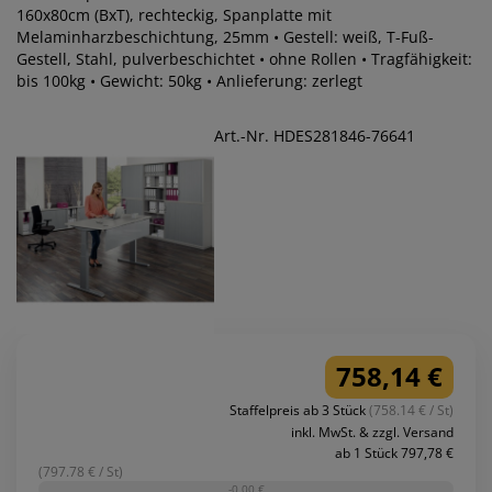
160x80cm (BxT), rechteckig, Spanplatte mit
Melaminharzbeschichtung, 25mm • Gestell: weiß, T-Fuß-
Gestell, Stahl, pulverbeschichtet • ohne Rollen • Tragfähigkeit:
bis 100kg • Gewicht: 50kg • Anlieferung: zerlegt
Art.-Nr. HDES281846-76641
758,14 €
Staffelpreis ab 3 Stück
(758.14 € / St)
inkl. MwSt. & zzgl. Versand
ab 1 Stück 797,78 €
(797.78 € / St)
-0,00 €