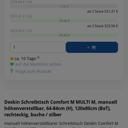
(339.44 € / St)
-0,00 €
ab 2 Stück 331,31 €
(331.31 € / St)
-16,26 €
ab 3 Stück 323,56 €
(323.56 € / St)
-47,62 €
Menge
ca. 10 Tage ²⁾
auf die Merkliste setzen
Frage zum Produkt
Deskin
Schreibtisch Comfort M MULTI M, manuell
höhenverstellbar, 64-84cm (H), 120x80cm (BxT),
rechteckig, buche / silber
manuell höhenverstellbarer Schreibtisch Deskin Comfort M