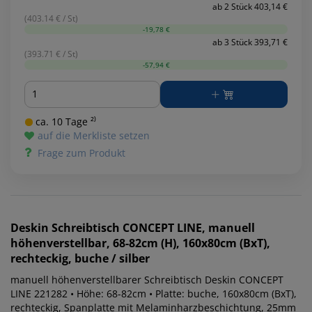
ab 2 Stück 403,14 €
(403.14 € / St)
-19,78 €
ab 3 Stück 393,71 €
(393.71 € / St)
-57,94 €
Menge
ca. 10 Tage ²⁾
auf die Merkliste setzen
Frage zum Produkt
Deskin
Schreibtisch CONCEPT LINE, manuell
höhenverstellbar, 68-82cm (H), 160x80cm (BxT),
rechteckig, buche / silber
manuell höhenverstellbarer Schreibtisch Deskin CONCEPT
LINE 221282 • Höhe: 68-82cm • Platte: buche, 160x80cm (BxT),
rechteckig, Spanplatte mit Melaminharzbeschichtung, 25mm