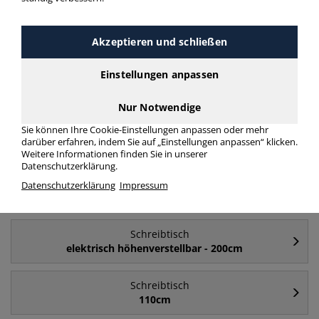
Schreibtisch Schreibtisch rechteckig buche
mehr Infos zur Kategorie
Akzeptieren und schließen
Einstellungen anpassen
Häufig gesucht
Nur Notwendige
Sie können Ihre Cookie-Einstellungen anpassen oder mehr
Schreibtisch
darüber erfahren, indem Sie auf „Einstellungen anpassen“ klicken.
180cm
Weitere Informationen finden Sie in unserer
Datenschutzerklärung.
Schreibtisch
Datenschutzerklärung
Impressum
elektrisch höhenverstellbar
Schreibtisch
elektrisch höhenverstellbar - 200cm
Schreibtisch
110cm