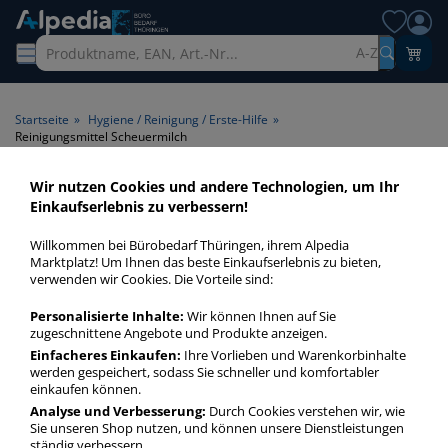
A-Z
Startseite
»
Hygiene / Reinigung / Erste-Hilfe
»
Reinigungsmittel Scheuermilch
Wir nutzen Cookies und andere Technologien, um Ihr
Reinigungsmittel
Einkaufserlebnis zu verbessern!
Scheuermilch > Produktart
Willkommen bei Bürobedarf Thüringen, ihrem Alpedia
Scheuermilch
Marktplatz! Um Ihnen das beste Einkaufserlebnis zu bieten,
verwenden wir Cookies. Die Vorteile sind:
Reinigungsmittel Scheuermilch in bester Qualität zum
Personalisierte Inhalte:
Wir können Ihnen auf Sie
günstigen Preis. Finden Sie schnell Reinigungsmittel
zugeschnittene Angebote und Produkte anzeigen.
Scheuermilch mit unserer Filter-Funktion.
Einfacheres Einkaufen:
Ihre Vorlieben und Warenkorbinhalte
werden gespeichert, sodass Sie schneller und komfortabler
einkaufen können.
Reinigungsmittel Scheuermilch
Analyse und Verbesserung:
Durch Cookies verstehen wir, wie
Sie unseren Shop nutzen, und können unsere Dienstleistungen
mehr Infos zur Kategorie
ständig verbessern.