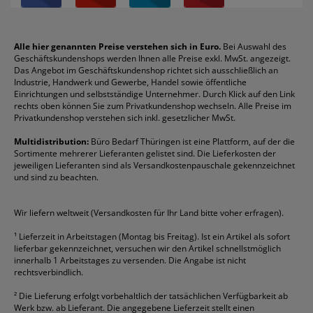
Über uns
Boardmarker
Canon
Klebeband
Melitta
Sichthüllen
Impressum
Briefablagen
Color Copy
Klebestifte
Navigator
Stehsammler
Reklamation / Retouren
Briefumschläge
Durable
Klemmmappen
Pentel
Taschenrechner
Alle hier genannten Preise verstehen sich in Euro.
Bei Auswahl des
Geschäftskundenshops werden Ihnen alle Preise exkl. MwSt. angezeigt.
Vertrag widerrufen (Privatkunden)
Druckerpatronen
DYMO
Kopierpapier
Pelikan
Textmarker
Das Angebot im Geschäftskundenshop richtet sich ausschließlich an
Rabatte & Aktionen
Etiketten
Edding
Korrekturmittel
Pilot
Tintenroller
Industrie, Handwerk und Gewerbe, Handel sowie öffentliche
Einrichtungen und selbstständige Unternehmer. Durch Klick auf den Link
Fineliner
Esselte
Kugelschreiber
Pritt
Tintenpatronen
rechts oben können Sie zum Privatkundenshop wechseln. Alle Preise im
Folienschreiber
Faber-Castell
Mappen
Schneider
Toilettenpapier
Privatkundenshop verstehen sich inkl. gesetzlicher MwSt.
Formulare
Fellowes
Ordner
Stabilo
Toner
Multidistribution:
Büro Bedarf Thüringen ist eine Plattform, auf der die
Sortimente mehrerer Lieferanten gelistet sind. Die Lieferkosten der
Gelschreiber
Franken
Packband
Staedtler
Versandmaterial
jeweiligen Lieferanten sind als Versandkostenpauschale gekennzeichnet
Geschäftsbücher
Fripa
Permanentmarker
Tesa
Versandtaschen
und sind zu beachten.
HAN
Tipp-Ex
HP
alle Marken anzeigen
Wir liefern weltweit (Versandkosten für Ihr Land bitte voher erfragen).
¹
Lieferzeit in Arbeitstagen (Montag bis Freitag). Ist ein Artikel als sofort
lieferbar gekennzeichnet, versuchen wir den Artikel schnellstmöglich
innerhalb 1 Arbeitstages zu versenden. Die Angabe ist nicht
rechtsverbindlich.
²
Die Lieferung erfolgt vorbehaltlich der tatsächlichen Verfügbarkeit ab
Werk bzw. ab Lieferant. Die angegebene Lieferzeit stellt einen