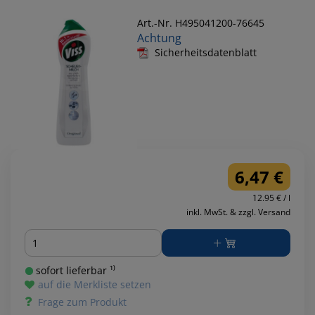
Art.-Nr. H495041200-76645
Achtung
Sicherheitsdatenblatt
6,47 €
12.95 € / l
inkl. MwSt. & zzgl. Versand
Menge
sofort lieferbar ¹⁾
auf die Merkliste setzen
Frage zum Produkt