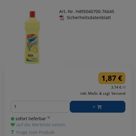
Art.-Nr. H495040700-76645
Sicherheitsdatenblatt
1,87 €
3.74 € / l
inkl. MwSt. & zzgl. Versand
Menge
sofort lieferbar ¹⁾
auf die Merkliste setzen
Frage zum Produkt