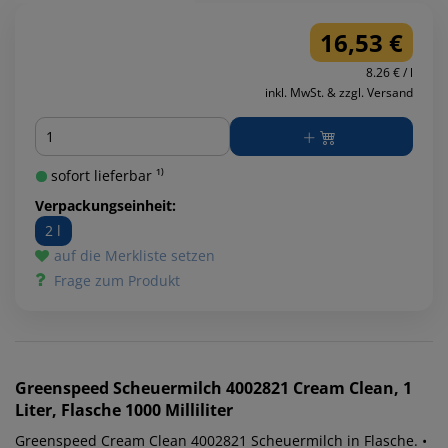
16,53 €
8.26 € / l
inkl. MwSt. & zzgl. Versand
Menge
sofort lieferbar ¹⁾
Verpackungseinheit:
2 l
auf die Merkliste setzen
Frage zum Produkt
Greenspeed
Scheuermilch 4002821 Cream Clean, 1
Liter, Flasche 1000 Milliliter
Greenspeed Cream Clean 4002821 Scheuermilch in Flasche. •