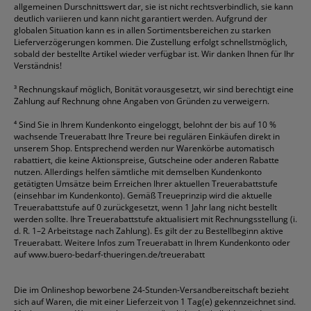
allgemeinen Durschnittswert dar, sie ist nicht rechtsverbindlich, sie kann
deutlich variieren und kann nicht garantiert werden. Aufgrund der
globalen Situation kann es in allen Sortimentsbereichen zu starken
Lieferverzögerungen kommen. Die Zustellung erfolgt schnellstmöglich,
sobald der bestellte Artikel wieder verfügbar ist. Wir danken Ihnen für Ihr
Verständnis!
³
Rechnungskauf möglich, Bonität vorausgesetzt, wir sind berechtigt eine
Zahlung auf Rechnung ohne Angaben von Gründen zu verweigern.
⁴
Sind Sie in Ihrem Kundenkonto eingeloggt, belohnt der bis auf 10 %
wachsende Treuerabatt Ihre Treure bei regulären Einkäufen direkt in
unserem Shop. Entsprechend werden nur Warenkörbe automatisch
rabattiert, die keine Aktionspreise, Gutscheine oder anderen Rabatte
nutzen. Allerdings helfen sämtliche mit demselben Kundenkonto
getätigten Umsätze beim Erreichen Ihrer aktuellen Treuerabattstufe
(einsehbar im Kundenkonto). Gemäß Treueprinzip wird die aktuelle
Treuerabattstufe auf 0 zurückgesetzt, wenn 1 Jahr lang nicht bestellt
werden sollte. Ihre Treuerabattstufe aktualisiert mit Rechnungsstellung (i.
d. R. 1–2 Arbeitstage nach Zahlung). Es gilt der zu Bestellbeginn aktive
Treuerabatt. Weitere Infos zum Treuerabatt in Ihrem Kundenkonto oder
auf
www.buero-bedarf-thueringen.de/treuerabatt
Die im Onlineshop beworbene 24-Stunden-Versandbereitschaft bezieht
sich auf Waren, die mit einer Lieferzeit von 1 Tag(e) gekennzeichnet sind.