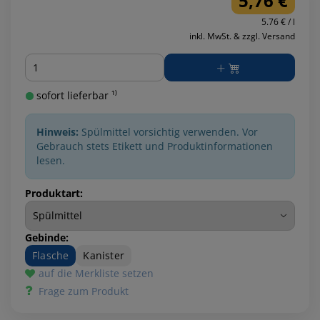
5,76 €
5.76 € / l
inkl. MwSt. & zzgl. Versand
Menge
sofort lieferbar ¹⁾
Hinweis:
Spülmittel vorsichtig verwenden. Vor
Gebrauch stets Etikett und Produktinformationen
lesen.
Produktart:
Gebinde:
Flasche
Kanister
auf die Merkliste setzen
Frage zum Produkt