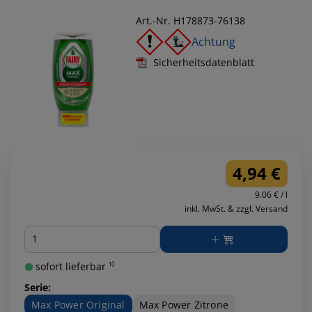
Art.-Nr. H178873-76138
Achtung
Sicherheitsdatenblatt
4,94 €
9.06 € / l
inkl. MwSt. & zzgl. Versand
Menge
sofort lieferbar ¹⁾
Serie:
Max Power Original
Max Power Zitrone