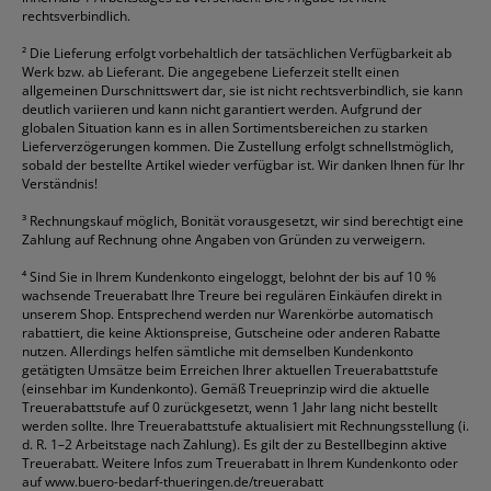
rechtsverbindlich.
²
Die Lieferung erfolgt vorbehaltlich der tatsächlichen Verfügbarkeit ab
Werk bzw. ab Lieferant. Die angegebene Lieferzeit stellt einen
allgemeinen Durschnittswert dar, sie ist nicht rechtsverbindlich, sie kann
deutlich variieren und kann nicht garantiert werden. Aufgrund der
globalen Situation kann es in allen Sortimentsbereichen zu starken
Lieferverzögerungen kommen. Die Zustellung erfolgt schnellstmöglich,
sobald der bestellte Artikel wieder verfügbar ist. Wir danken Ihnen für Ihr
Verständnis!
³
Rechnungskauf möglich, Bonität vorausgesetzt, wir sind berechtigt eine
Zahlung auf Rechnung ohne Angaben von Gründen zu verweigern.
⁴
Sind Sie in Ihrem Kundenkonto eingeloggt, belohnt der bis auf 10 %
wachsende Treuerabatt Ihre Treure bei regulären Einkäufen direkt in
unserem Shop. Entsprechend werden nur Warenkörbe automatisch
rabattiert, die keine Aktionspreise, Gutscheine oder anderen Rabatte
nutzen. Allerdings helfen sämtliche mit demselben Kundenkonto
getätigten Umsätze beim Erreichen Ihrer aktuellen Treuerabattstufe
(einsehbar im Kundenkonto). Gemäß Treueprinzip wird die aktuelle
Treuerabattstufe auf 0 zurückgesetzt, wenn 1 Jahr lang nicht bestellt
werden sollte. Ihre Treuerabattstufe aktualisiert mit Rechnungsstellung (i.
d. R. 1–2 Arbeitstage nach Zahlung). Es gilt der zu Bestellbeginn aktive
Treuerabatt. Weitere Infos zum Treuerabatt in Ihrem Kundenkonto oder
auf
www.buero-bedarf-thueringen.de/treuerabatt