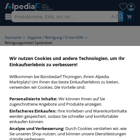
A-Z
Startseite
»
Hygiene / Reinigung / Erste-Hilfe
»
Reinigungsmittel Spülmittel
Wir nutzen Cookies und andere Technologien, um Ihr
Reinigungsmittel Spülmittel >
Einkaufserlebnis zu verbessern!
Produktart Spülmittel
Willkommen bei Bürobedarf Thüringen, ihrem Alpedia
Marktplatz! Um Ihnen das beste Einkaufserlebnis zu bieten,
Reinigungsmittel Spülmittel in bester Qualität zum günstigen
verwenden wir Cookies. Die Vorteile sind:
Preis. Finden Sie schnell Reinigungsmittel Spülmittel mit
Personalisierte Inhalte:
Wir können Ihnen auf Sie
unserer Filter-Funktion.
zugeschnittene Angebote und Produkte anzeigen.
Einfacheres Einkaufen:
Ihre Vorlieben und Warenkorbinhalte
werden gespeichert, sodass Sie schneller und komfortabler
Reinigungsmittel Spülmittel
einkaufen können.
mehr Infos zur Kategorie
Analyse und Verbesserung:
Durch Cookies verstehen wir, wie
Sie unseren Shop nutzen, und können unsere Dienstleistungen
ständig verbessern.