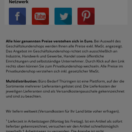
Netzwerk
Datenschutz
Bleistifte
Avery/Zweckform
Heftstreifen
Leitz
Radiergummis
Privatsphäre-Einstellungen
Blöcke
Bic
Kaffee
Läufer
Schnellhefter
Über uns
Boardmarker
Canon
Klebeband
Melitta
Sichthüllen
Impressum
Briefablagen
Color Copy
Klebestifte
Navigator
Stehsammler
Reklamation / Retouren
Briefumschläge
Durable
Klemmmappen
Pentel
Taschenrechner
Alle hier genannten Preise verstehen sich in Euro.
Bei Auswahl des
Geschäftskundenshops werden Ihnen alle Preise exkl. MwSt. angezeigt.
Vertrag widerrufen (Privatkunden)
Druckerpatronen
DYMO
Kopierpapier
Pelikan
Textmarker
Das Angebot im Geschäftskundenshop richtet sich ausschließlich an
Rabatte & Aktionen
Etiketten
Edding
Korrekturmittel
Pilot
Tintenroller
Industrie, Handwerk und Gewerbe, Handel sowie öffentliche
Einrichtungen und selbstständige Unternehmer. Durch Klick auf den Link
Fineliner
Esselte
Kugelschreiber
Pritt
Tintenpatronen
rechts oben können Sie zum Privatkundenshop wechseln. Alle Preise im
Folienschreiber
Faber-Castell
Mappen
Schneider
Toilettenpapier
Privatkundenshop verstehen sich inkl. gesetzlicher MwSt.
Formulare
Fellowes
Ordner
Stabilo
Toner
Multidistribution:
Büro Bedarf Thüringen ist eine Plattform, auf der die
Sortimente mehrerer Lieferanten gelistet sind. Die Lieferkosten der
Gelschreiber
Franken
Packband
Staedtler
Versandmaterial
jeweiligen Lieferanten sind als Versandkostenpauschale gekennzeichnet
Geschäftsbücher
Fripa
Permanentmarker
Tesa
Versandtaschen
und sind zu beachten.
HAN
Tipp-Ex
HP
alle Marken anzeigen
Wir liefern weltweit (Versandkosten für Ihr Land bitte voher erfragen).
¹
Lieferzeit in Arbeitstagen (Montag bis Freitag). Ist ein Artikel als sofort
lieferbar gekennzeichnet, versuchen wir den Artikel schnellstmöglich
innerhalb 1 Arbeitstages zu versenden. Die Angabe ist nicht