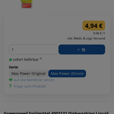
4,94 €
9.06 € / l
inkl. MwSt. & zzgl. Versand
Menge
sofort lieferbar ¹⁾
Serie:
Max Power Original
Max Power Zitrone
auf die Merkliste setzen
Frage zum Produkt
Greenspeed
Spülmittel 4003131 Dishwashing Liquid,