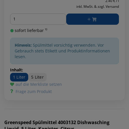
2.40 € / l
inkl. MwSt. & zzgl. Versand
Menge
sofort lieferbar ¹⁾
Hinweis:
Spülmittel vorsichtig verwenden. Vor
Gebrauch stets Etikett und Produktinformationen
lesen.
Inhalt:
1 Liter
5 Liter
auf die Merkliste setzen
Frage zum Produkt
Greenspeed
Spülmittel 4003132 Dishwasching
Liquid, 5 Liter, Kanister, Citrus