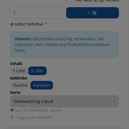
inkl. MwSt. & zzgl. Versand
Menge
sofort lieferbar ¹⁾
Hinweis:
Spülmittel vorsichtig verwenden. Vor
Gebrauch stets Etikett und Produktinformationen
lesen.
Inhalt:
1 Liter
5 Liter
Gebinde:
Flasche
Kanister
Serie:
auf die Merkliste setzen
Frage zum Produkt