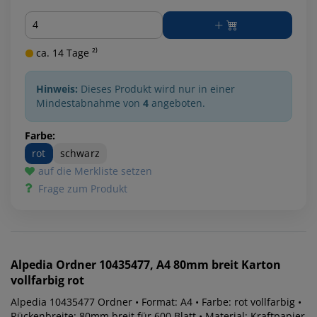
Menge
ca. 14 Tage ²⁾
Hinweis:
Dieses Produkt wird nur in einer
Mindestabnahme von
4
angeboten.
Farbe:
rot
schwarz
auf die Merkliste setzen
Frage zum Produkt
Alpedia
Ordner 10435477, A4 80mm breit Karton
vollfarbig rot
Alpedia 10435477 Ordner • Format: A4 • Farbe: rot vollfarbig •
Rückenbreite: 80mm breit für 600 Blatt • Material: Kraftpapier