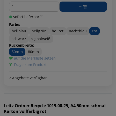
Menge
sofort lieferbar ¹⁾
Farbe:
hellblau
hellgrün
hellrot
nachtblau
rot
schwarz
signalweiß
Rückenbreite:
50mm
80mm
auf die Merkliste setzen
Frage zum Produkt
2 Angebote verfügbar
Leitz
Ordner Recycle 1019-00-25, A4 50mm schmal
Karton vollfarbig rot