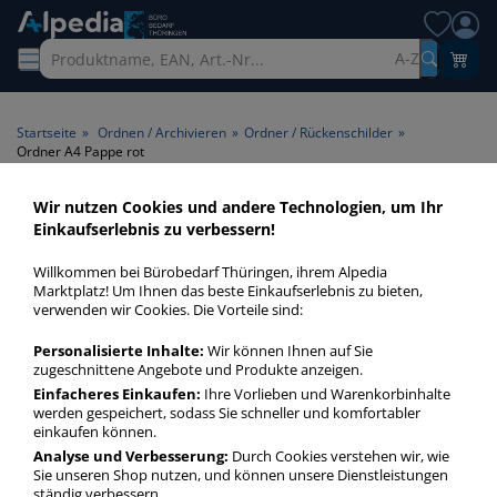
A-Z
Startseite
»
Ordnen / Archivieren
»
Ordner / Rückenschilder
»
Ordner A4 Pappe rot
Wir nutzen Cookies und andere Technologien, um Ihr
Ordner A4 Pappe rot > Farbe
Einkaufserlebnis zu verbessern!
rot
Willkommen bei Bürobedarf Thüringen, ihrem Alpedia
Marktplatz! Um Ihnen das beste Einkaufserlebnis zu bieten,
Ordner A4 Pappe rot in bester Qualität zum günstigen Preis.
verwenden wir Cookies. Die Vorteile sind:
Finden Sie schnell Ordner A4 Pappe rot mit unserer Filter-
Personalisierte Inhalte:
Wir können Ihnen auf Sie
Funktion.
zugeschnittene Angebote und Produkte anzeigen.
Einfacheres Einkaufen:
Ihre Vorlieben und Warenkorbinhalte
werden gespeichert, sodass Sie schneller und komfortabler
Ordner A4 Pappe rot
einkaufen können.
mehr Infos zur Kategorie
Analyse und Verbesserung:
Durch Cookies verstehen wir, wie
Sie unseren Shop nutzen, und können unsere Dienstleistungen
ständig verbessern.