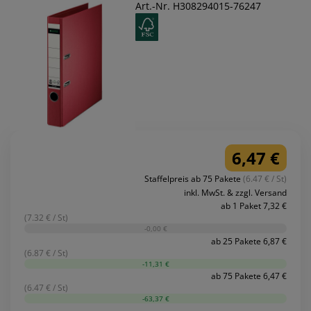
Art.-Nr. H308294015-76247
6,47 €
Staffelpreis ab 75 Pakete
(6.47 € / St)
inkl. MwSt. & zzgl. Versand
ab 1 Paket 7,32 €
(7.32 € / St)
-0,00 €
ab 25 Pakete 6,87 €
(6.87 € / St)
-11,31 €
ab 75 Pakete 6,47 €
(6.47 € / St)
-63,37 €