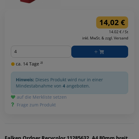
14,02 €
14.02 € / St
inkl. MwSt. & zzgl. Versand
Menge
ca. 14 Tage ²⁾
Hinweis:
Dieses Produkt wird nur in einer
Mindestabnahme von
4
angeboten.
auf die Merkliste setzen
Frage zum Produkt
Falken
Ordner Recycolor 11285632, A4 80mm breit