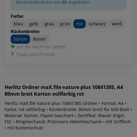
Mindestabnahme von
25
angeboten.
Farbe:
blau
gelb
grau
grün
rot
schwarz
weiß
Rückenbreite:
50mm
80mm
auf die Merkliste setzen
Frage zum Produkt
Herlitz
Ordner maX.file nature plus 10841385, A4
80mm breit Karton vollfarbig rot
Herlitz maX.file nature plus 10841385 Ordner • Format: A4 •
Farbe: rot vollfarbig • Rückenbreite: 80mm breit für 600 Blatt •
Material: Karton, Papier-kaschiert • Zertifikat: Blauer Engel,
FSC • Ringmechanik: Präzisions-Hebelmechanik • mit Griffloch
• mit Kantenschutz