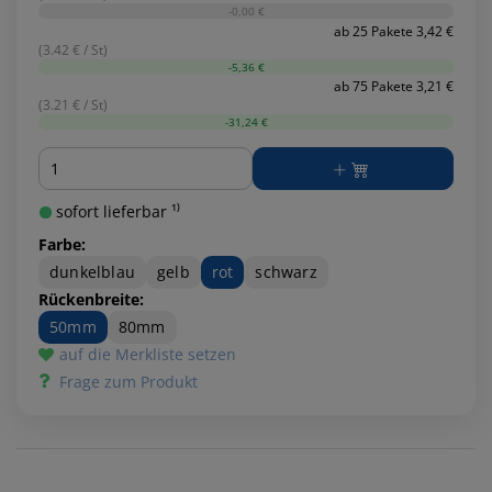
-0,00 €
ab 25 Pakete 3,42 €
(3.42 € / St)
-5,36 €
ab 75 Pakete 3,21 €
(3.21 € / St)
-31,24 €
Menge
sofort lieferbar ¹⁾
Farbe:
dunkelblau
gelb
rot
schwarz
Rückenbreite:
50mm
80mm
auf die Merkliste setzen
Frage zum Produkt