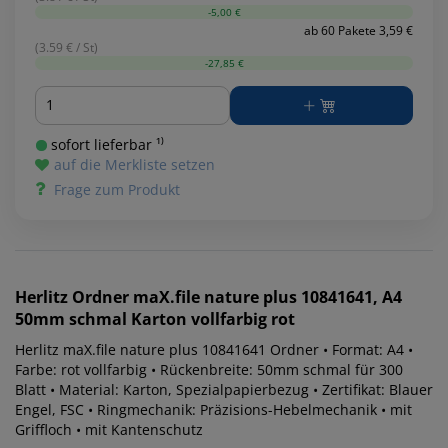
-5,00 €
ab 60 Pakete 3,59 €
(3.59 € / St)
-27,85 €
Menge
sofort lieferbar ¹⁾
auf die Merkliste setzen
Frage zum Produkt
Herlitz
Ordner maX.file nature plus 10841641, A4
50mm schmal Karton vollfarbig rot
Herlitz maX.file nature plus 10841641 Ordner • Format: A4 •
Farbe: rot vollfarbig • Rückenbreite: 50mm schmal für 300
Blatt • Material: Karton, Spezialpapierbezug • Zertifikat: Blauer
Engel, FSC • Ringmechanik: Präzisions-Hebelmechanik • mit
Griffloch • mit Kantenschutz