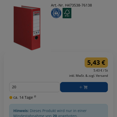
Art.-Nr. H473538-76138
5,43 €
5.43 € / St
inkl. MwSt. & zzgl. Versand
Menge
ca. 14 Tage ²⁾
Hinweis:
Dieses Produkt wird nur in einer
Mindestabnahme von
20
angeboten.