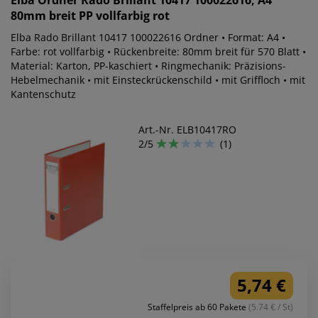
Elba
Ordner Rado Brillant 10417 100022616, A4
80mm breit PP vollfarbig rot
Elba Rado Brillant 10417 100022616 Ordner • Format: A4 •
Farbe: rot vollfarbig • Rückenbreite: 80mm breit für 570 Blatt •
Material: Karton, PP-kaschiert • Ringmechanik: Präzisions-
Hebelmechanik • mit Einsteckrückenschild • mit Griffloch • mit
Kantenschutz
Art.-Nr. ELB10417RO
2/5
(1)
5,74 €
Staffelpreis ab 60 Pakete
(5.74 € / St)