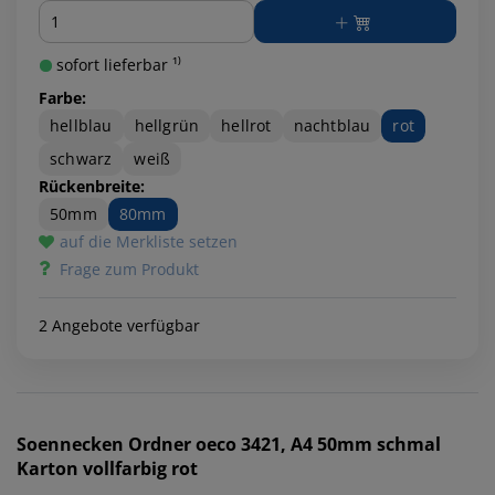
Menge
sofort lieferbar ¹⁾
Farbe:
hellblau
hellgrün
hellrot
nachtblau
rot
schwarz
weiß
Rückenbreite:
50mm
80mm
auf die Merkliste setzen
Frage zum Produkt
2 Angebote verfügbar
Soennecken
Ordner oeco 3421, A4 50mm schmal
Karton vollfarbig rot