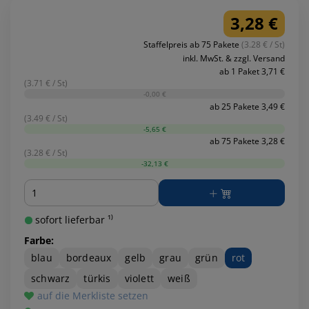
3,28 €
Staffelpreis ab 75 Pakete
(3.28 € / St)
inkl. MwSt. & zzgl. Versand
ab 1 Paket 3,71 €
(3.71 € / St)
-0,00 €
ab 25 Pakete 3,49 €
(3.49 € / St)
-5,65 €
ab 75 Pakete 3,28 €
(3.28 € / St)
-32,13 €
Menge
sofort lieferbar ¹⁾
Farbe:
blau
bordeaux
gelb
grau
grün
rot
schwarz
türkis
violett
weiß
auf die Merkliste setzen