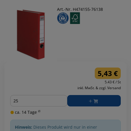
Art.-Nr. H474155-76138
5,43 €
5.43 € / St
inkl. MwSt. & zzgl. Versand
Menge
ca. 14 Tage ²⁾
Hinweis:
Dieses Produkt wird nur in einer