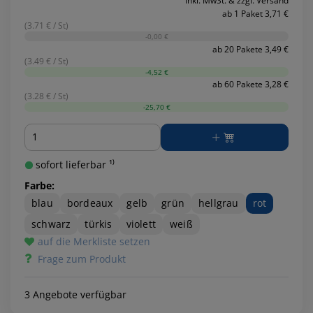
inkl. MwSt. & zzgl. Versand
ab 1 Paket 3,71 €
(3.71 € / St)
-0,00 €
ab 20 Pakete 3,49 €
(3.49 € / St)
-4,52 €
ab 60 Pakete 3,28 €
(3.28 € / St)
-25,70 €
Menge
sofort lieferbar ¹⁾
Farbe:
blau
bordeaux
gelb
grün
hellgrau
rot
schwarz
türkis
violett
weiß
auf die Merkliste setzen
Frage zum Produkt
3 Angebote verfügbar