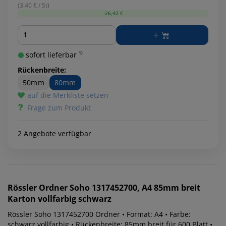
(3.40 € / St)
-26,42 €
Menge
sofort lieferbar ¹⁾
Rückenbreite:
50mm
80mm
auf die Merkliste setzen
Frage zum Produkt
2 Angebote verfügbar
Rössler
Ordner Soho 1317452700, A4 85mm breit
Karton vollfarbig schwarz
Rössler Soho 1317452700 Ordner • Format: A4 • Farbe:
schwarz vollfarbig • Rückenbreite: 85mm breit für 600 Blatt •