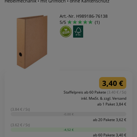
Hebelmechanik • mit Griffloch • ohne Kantenschutz
Art.-Nr. H989186-76138
5/5
(1)
3,40 €
Staffelpreis ab 60 Pakete
(3.40 € / St)
inkl. MwSt. & zzgl. Versand
ab 1 Paket 3,84 €
(3.84 € / St)
-0,00 €
ab 20 Pakete 3,62 €
(3.62 € / St)
-4,52 €
ab 60 Pakete 3,40 €