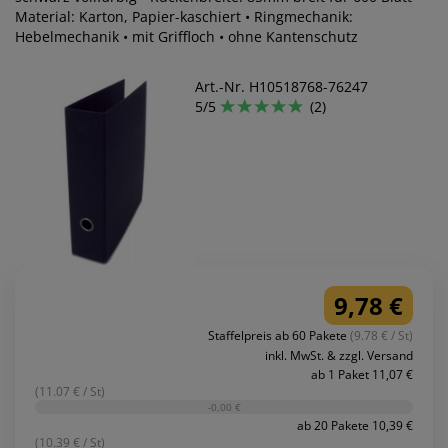
Material: Karton, Papier-kaschiert • Ringmechanik:
Hebelmechanik • mit Griffloch • ohne Kantenschutz
Art.-Nr. H10518768-76247
5/5
(2)
9,78 €
Staffelpreis ab 60 Pakete
(9.78 € / St)
inkl. MwSt. & zzgl. Versand
ab 1 Paket 11,07 €
(11.07 € / St)
-0,00 €
ab 20 Pakete 10,39 €
(10.39 € / St)