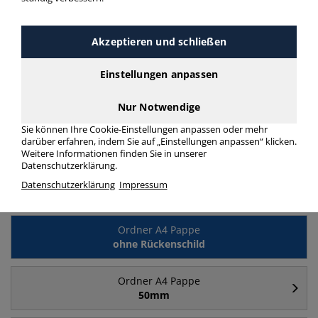
Akzeptieren und schließen
Einstellungen anpassen
Nur Notwendige
Ordner breit A4
Ordner schmal A4
Sie können Ihre Cookie-Einstellungen anpassen oder mehr
Pappe
Pappe
darüber erfahren, indem Sie auf „Einstellungen anpassen“ klicken.
Weitere Informationen finden Sie in unserer
Datenschutzerklärung.
Datenschutzerklärung
Impressum
Häufig gesucht
Ordner A4 Pappe
ohne Rückenschild
Ordner A4 Pappe
50mm