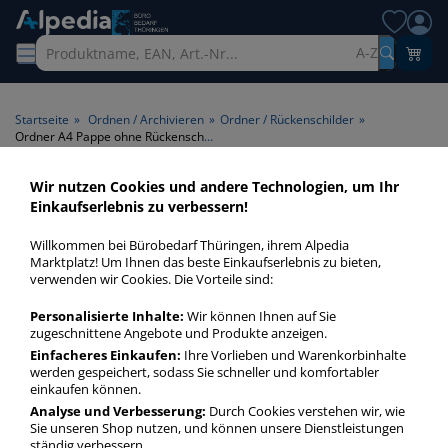
A-Z
Startseite
»
Ordnen / Archivieren
»
Ordner / Rückenschilder
»
Ordner A4 Pappe ohne Rückenschild
Wir nutzen Cookies und andere Technologien, um Ihr
Ordner A4 Pappe ohne
Einkaufserlebnis zu verbessern!
Rückenschild > Rückenschild
Willkommen bei Bürobedarf Thüringen, ihrem Alpedia
ohne Rückenschild
Marktplatz! Um Ihnen das beste Einkaufserlebnis zu bieten,
verwenden wir Cookies. Die Vorteile sind:
Ordner A4 Pappe ohne Rückenschild in bester Qualität zum
Personalisierte Inhalte:
Wir können Ihnen auf Sie
günstigen Preis. Finden Sie schnell Ordner A4 Pappe ohne
zugeschnittene Angebote und Produkte anzeigen.
Rückenschild mit unserer Filter-Funktion.
Einfacheres Einkaufen:
Ihre Vorlieben und Warenkorbinhalte
werden gespeichert, sodass Sie schneller und komfortabler
einkaufen können.
Ordner A4 Pappe ohne Rückenschild
Analyse und Verbesserung:
Durch Cookies verstehen wir, wie
Sie unseren Shop nutzen, und können unsere Dienstleistungen
mehr Infos zur Kategorie
ständig verbessern.