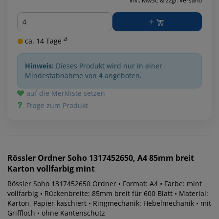
inkl. MwSt. & zzgl. Versand
Menge
ca. 14 Tage ²⁾
Hinweis:
Dieses Produkt wird nur in einer
Mindestabnahme von
4
angeboten.
auf die Merkliste setzen
Frage zum Produkt
Rössler
Ordner Soho 1317452650, A4 85mm breit
Karton vollfarbig mint
Rössler Soho 1317452650 Ordner • Format: A4 • Farbe: mint
vollfarbig • Rückenbreite: 85mm breit für 600 Blatt • Material:
Karton, Papier-kaschiert • Ringmechanik: Hebelmechanik • mit
Griffloch • ohne Kantenschutz