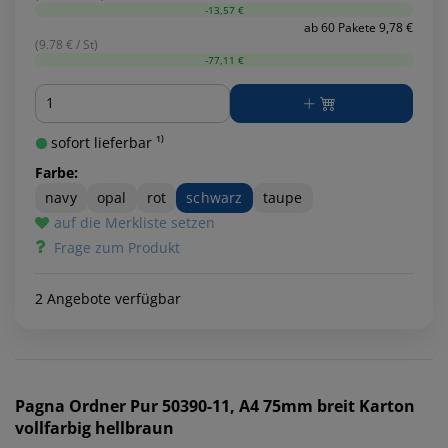
-13,57 €
ab 60 Pakete 9,78 €
(9.78 € / St)
-77,11 €
Menge
sofort lieferbar ¹⁾
Farbe:
navy
opal
rot
schwarz
taupe
auf die Merkliste setzen
Frage zum Produkt
2 Angebote verfügbar
Pagna
Ordner Pur 50390-11, A4 75mm breit Karton
vollfarbig hellbraun