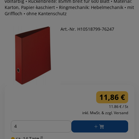
vollfarbig • Rückenbreite: 85mm breit für 600 Blatt • Material:
Karton, Papier-kaschiert • Ringmechanik: Hebelmechanik • mit
Griffloch • ohne Kantenschutz
Art.-Nr. H10518799-76247
11,86 €
11.86 € / St
inkl. MwSt. & zzgl. Versand
Menge
ca. 14 Tage ²⁾