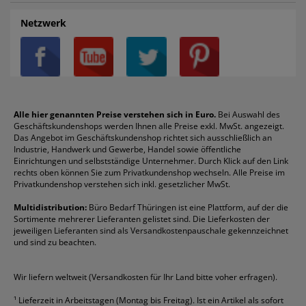
Auftragspauschale
Archivboxen
Hängeregistratur
Registraturen
AGB
Batterien
Alco
Heftgeräte
Landré
Rückenschilder
Netzwerk
Datenschutz
Bleistifte
Avery/Zweckform
Heftstreifen
Leitz
Radiergummis
Privatsphäre-Einstellungen
Blöcke
Bic
Kaffee
Läufer
Schnellhefter
Über uns
Boardmarker
Canon
Klebeband
Melitta
Sichthüllen
Impressum
Briefablagen
Color Copy
Klebestifte
Navigator
Stehsammler
Reklamation / Retouren
Briefumschläge
Durable
Klemmmappen
Pentel
Taschenrechner
Alle hier genannten Preise verstehen sich in Euro.
Bei Auswahl des
Geschäftskundenshops werden Ihnen alle Preise exkl. MwSt. angezeigt.
Vertrag widerrufen (Privatkunden)
Druckerpatronen
DYMO
Kopierpapier
Pelikan
Textmarker
Das Angebot im Geschäftskundenshop richtet sich ausschließlich an
Rabatte & Aktionen
Etiketten
Edding
Korrekturmittel
Pilot
Tintenroller
Industrie, Handwerk und Gewerbe, Handel sowie öffentliche
Einrichtungen und selbstständige Unternehmer. Durch Klick auf den Link
Fineliner
Esselte
Kugelschreiber
Pritt
Tintenpatronen
rechts oben können Sie zum Privatkundenshop wechseln. Alle Preise im
Folienschreiber
Faber-Castell
Mappen
Schneider
Toilettenpapier
Privatkundenshop verstehen sich inkl. gesetzlicher MwSt.
Formulare
Fellowes
Ordner
Stabilo
Toner
Multidistribution:
Büro Bedarf Thüringen ist eine Plattform, auf der die
Sortimente mehrerer Lieferanten gelistet sind. Die Lieferkosten der
Gelschreiber
Franken
Packband
Staedtler
Versandmaterial
jeweiligen Lieferanten sind als Versandkostenpauschale gekennzeichnet
Geschäftsbücher
Fripa
Permanentmarker
Tesa
Versandtaschen
und sind zu beachten.
HAN
Tipp-Ex
HP
alle Marken anzeigen
Wir liefern weltweit (Versandkosten für Ihr Land bitte voher erfragen).
¹
Lieferzeit in Arbeitstagen (Montag bis Freitag). Ist ein Artikel als sofort