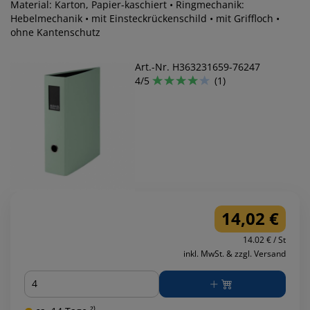
Material: Karton, Papier-kaschiert • Ringmechanik:
Hebelmechanik • mit Einsteckrückenschild • mit Griffloch •
ohne Kantenschutz
Art.-Nr. H363231659-76247
4/5
(1)
14,02 €
14.02 € / St
inkl. MwSt. & zzgl. Versand
Menge