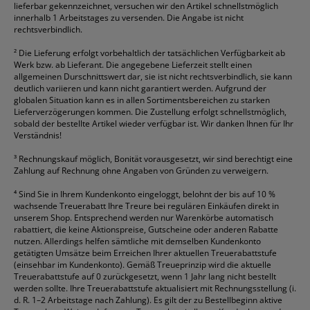
lieferbar gekennzeichnet, versuchen wir den Artikel schnellstmöglich
innerhalb 1 Arbeitstages zu versenden. Die Angabe ist nicht
rechtsverbindlich.
²
Die Lieferung erfolgt vorbehaltlich der tatsächlichen Verfügbarkeit ab
Werk bzw. ab Lieferant. Die angegebene Lieferzeit stellt einen
allgemeinen Durschnittswert dar, sie ist nicht rechtsverbindlich, sie kann
deutlich variieren und kann nicht garantiert werden. Aufgrund der
globalen Situation kann es in allen Sortimentsbereichen zu starken
Lieferverzögerungen kommen. Die Zustellung erfolgt schnellstmöglich,
sobald der bestellte Artikel wieder verfügbar ist. Wir danken Ihnen für Ihr
Verständnis!
³
Rechnungskauf möglich, Bonität vorausgesetzt, wir sind berechtigt eine
Zahlung auf Rechnung ohne Angaben von Gründen zu verweigern.
⁴
Sind Sie in Ihrem Kundenkonto eingeloggt, belohnt der bis auf 10 %
wachsende Treuerabatt Ihre Treure bei regulären Einkäufen direkt in
unserem Shop. Entsprechend werden nur Warenkörbe automatisch
rabattiert, die keine Aktionspreise, Gutscheine oder anderen Rabatte
nutzen. Allerdings helfen sämtliche mit demselben Kundenkonto
getätigten Umsätze beim Erreichen Ihrer aktuellen Treuerabattstufe
(einsehbar im Kundenkonto). Gemäß Treueprinzip wird die aktuelle
Treuerabattstufe auf 0 zurückgesetzt, wenn 1 Jahr lang nicht bestellt
werden sollte. Ihre Treuerabattstufe aktualisiert mit Rechnungsstellung (i.
d. R. 1–2 Arbeitstage nach Zahlung). Es gilt der zu Bestellbeginn aktive