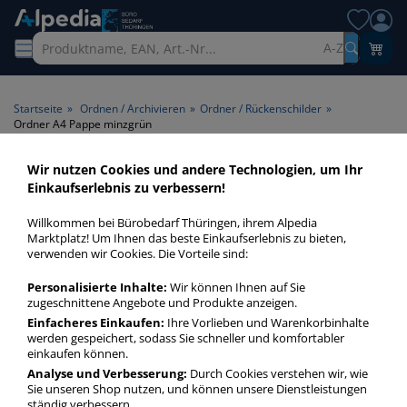
A-Z
Startseite
»
Ordnen / Archivieren
»
Ordner / Rückenschilder
»
Ordner A4 Pappe minzgrün
Wir nutzen Cookies und andere Technologien, um Ihr
Ordner A4 Pappe minzgrün >
Einkaufserlebnis zu verbessern!
Farbe minzgrün
Willkommen bei Bürobedarf Thüringen, ihrem Alpedia
Marktplatz! Um Ihnen das beste Einkaufserlebnis zu bieten,
Ordner A4 Pappe minzgrün in bester Qualität zum günstigen
verwenden wir Cookies. Die Vorteile sind:
Preis. Finden Sie schnell Ordner A4 Pappe minzgrün mit
Personalisierte Inhalte:
Wir können Ihnen auf Sie
unserer Filter-Funktion.
zugeschnittene Angebote und Produkte anzeigen.
Einfacheres Einkaufen:
Ihre Vorlieben und Warenkorbinhalte
werden gespeichert, sodass Sie schneller und komfortabler
Ordner A4 Pappe minzgrün
einkaufen können.
mehr Infos zur Kategorie
Analyse und Verbesserung:
Durch Cookies verstehen wir, wie
Sie unseren Shop nutzen, und können unsere Dienstleistungen
ständig verbessern.