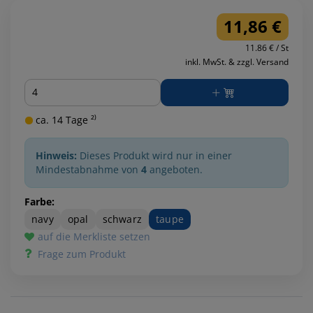
11,86 €
11.86 € / St
inkl. MwSt. & zzgl. Versand
Menge
ca. 14 Tage ²⁾
Hinweis:
Dieses Produkt wird nur in einer
Mindestabnahme von
4
angeboten.
Farbe:
navy
opal
schwarz
taupe
auf die Merkliste setzen
Frage zum Produkt