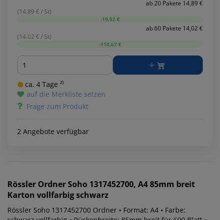
ab 20 Pakete 14,89 €
(14.89 € / St)
-19,52 €
ab 60 Pakete 14,02 €
(14.02 € / St)
-110,67 €
Menge
ca. 4 Tage ²⁾
auf die Merkliste setzen
Frage zum Produkt
2 Angebote verfügbar
Rössler
Ordner Soho 1317452700, A4 85mm breit
Karton vollfarbig schwarz
Rössler Soho 1317452700 Ordner • Format: A4 • Farbe:
schwarz vollfarbig • Rückenbreite: 85mm breit für 600 Blatt •