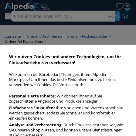
A-Z
Startseite
»
Ordnen / Archivieren
»
Ordner / Rückenschilder
»
Ordner A4 Pappe 85mm
Wir nutzen Cookies und andere Technologien, um Ihr
Ordner A4 Pappe 85mm >
Einkaufserlebnis zu verbessern!
Rückenbreite 85mm
Willkommen bei Bürobedarf Thüringen, ihrem Alpedia
Marktplatz! Um Ihnen das beste Einkaufserlebnis zu bieten,
Ordner A4 Pappe 85mm in bester Qualität zum günstigen
verwenden wir Cookies. Die Vorteile sind:
Preis. Finden Sie schnell Ordner A4 Pappe 85mm mit
Personalisierte Inhalte:
Wir können Ihnen auf Sie
unserer Filter-Funktion.
zugeschnittene Angebote und Produkte anzeigen.
Einfacheres Einkaufen:
Ihre Vorlieben und Warenkorbinhalte
werden gespeichert, sodass Sie schneller und komfortabler
Ordner A4 Pappe 85mm
einkaufen können.
mehr Infos zur Kategorie
Analyse und Verbesserung:
Durch Cookies verstehen wir, wie
Sie unseren Shop nutzen, und können unsere Dienstleistungen
ständig verbessern.