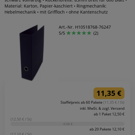
Material: Karton, Papier-kaschiert • Ringmechanik:
Hebelmechanik • mit Griffloch • ohne Kantenschutz
Art.-Nr. H10518768-76247
5/5
(2)
11,35 €
Staffelpreis ab 60 Pakete
(11.35 € / St)
inkl. MwSt. & zzgl. Versand
ab 1 Paket 12,50 €
(12.50 € / St)
-0,00 €
ab 20 Pakete 12,10 €
(12.10 € / St)