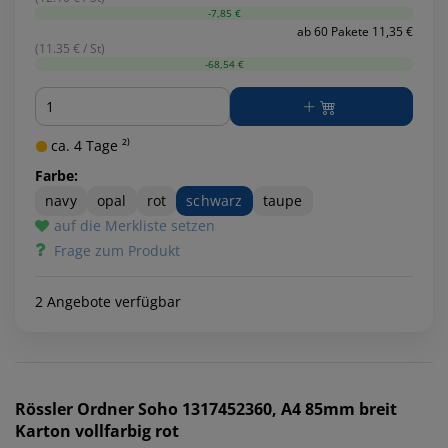
-7,85 €
ab 60 Pakete 11,35 €
(11.35 € / St)
-68,54 €
Menge
ca. 4 Tage ²⁾
Farbe:
navy
opal
rot
schwarz
taupe
auf die Merkliste setzen
Frage zum Produkt
2 Angebote verfügbar
Rössler
Ordner Soho 1317452360, A4 85mm breit
Karton vollfarbig rot