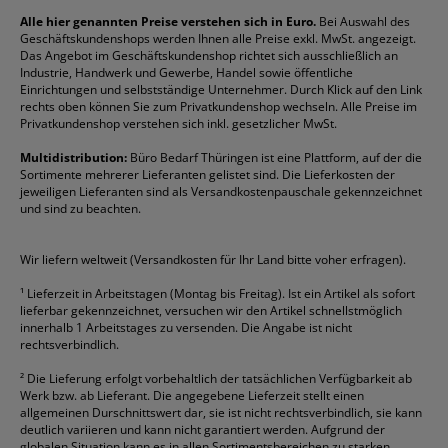
Reklamation / Retouren
Briefumschläge
Durable
Klemmmappen
Pentel
Taschenrechner
Alle hier genannten Preise verstehen sich in Euro.
Bei Auswahl des
Geschäftskundenshops werden Ihnen alle Preise exkl. MwSt. angezeigt.
Vertrag widerrufen (Privatkunden)
Druckerpatronen
DYMO
Kopierpapier
Pelikan
Textmarker
Das Angebot im Geschäftskundenshop richtet sich ausschließlich an
Rabatte & Aktionen
Etiketten
Edding
Korrekturmittel
Pilot
Tintenroller
Industrie, Handwerk und Gewerbe, Handel sowie öffentliche
Einrichtungen und selbstständige Unternehmer. Durch Klick auf den Link
Fineliner
Esselte
Kugelschreiber
Pritt
Tintenpatronen
rechts oben können Sie zum Privatkundenshop wechseln. Alle Preise im
Folienschreiber
Faber-Castell
Mappen
Schneider
Toilettenpapier
Privatkundenshop verstehen sich inkl. gesetzlicher MwSt.
Formulare
Fellowes
Ordner
Stabilo
Toner
Multidistribution:
Büro Bedarf Thüringen ist eine Plattform, auf der die
Sortimente mehrerer Lieferanten gelistet sind. Die Lieferkosten der
Gelschreiber
Franken
Packband
Staedtler
Versandmaterial
jeweiligen Lieferanten sind als Versandkostenpauschale gekennzeichnet
Geschäftsbücher
Fripa
Permanentmarker
Tesa
Versandtaschen
und sind zu beachten.
HAN
Tipp-Ex
HP
alle Marken anzeigen
Wir liefern weltweit (Versandkosten für Ihr Land bitte voher erfragen).
¹
Lieferzeit in Arbeitstagen (Montag bis Freitag). Ist ein Artikel als sofort
lieferbar gekennzeichnet, versuchen wir den Artikel schnellstmöglich
innerhalb 1 Arbeitstages zu versenden. Die Angabe ist nicht
rechtsverbindlich.
²
Die Lieferung erfolgt vorbehaltlich der tatsächlichen Verfügbarkeit ab
Werk bzw. ab Lieferant. Die angegebene Lieferzeit stellt einen
allgemeinen Durschnittswert dar, sie ist nicht rechtsverbindlich, sie kann
deutlich variieren und kann nicht garantiert werden. Aufgrund der
globalen Situation kann es in allen Sortimentsbereichen zu starken