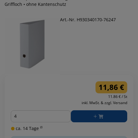
Griffloch • ohne Kantenschutz
Art.-Nr. H930340170-76247
11,86 €
11.86 € / St
inkl. MwSt. & zzgl. Versand
Menge
ca. 14 Tage ²⁾