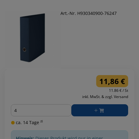
Art.-Nr. H930340900-76247
11,86 €
11.86 € / St
inkl. MwSt. & zzgl. Versand
Menge
ca. 14 Tage ²⁾
Hinweis:
Dieses Produkt wird nur in einer