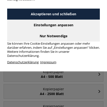
mehr Infos zur Kategorie
Akzeptieren und schließen
Häufig gesucht
Einstellungen anpassen
Nur Notwendige
Kopierpapier
A4
Sie können Ihre Cookie-Einstellungen anpassen oder mehr
darüber erfahren, indem Sie auf „Einstellungen anpassen“ klicken.
Weitere Informationen finden Sie in unserer
Kopierpapier
Datenschutzerklärung.
A4 - 80 g/m²
Datenschutzerklärung
Impressum
Kopierpapier
A4 - 500 Blatt
Kopierpapier
A4 - 2500 Blatt
Kopierpapier