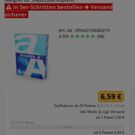
Geeignet für: Inkjet/Laser/Kopierer
in 5er-Schritten bestellen
Versand
sicherer
Art.-Nr. DPA42169080219
4.9/5
(98)
6,59 €
Staffelpreis ab 20 Pakete
(0.0132 € / Blatt)
inkl. MwSt. & zzgl. Versand
ab 1 Paket 7,56 €
(0.02 € / Blatt)
-0,00 €
ab 5 Pakete 6,99 €