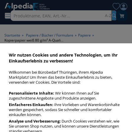
A-Z
Startseite
»
Papiere / Bücher / Formulare
»
Papiere
»
Kopierpapier weiß 80 g/m² A-Qualität
Wir nutzen Cookies und andere Technologien, um Ihr
Kopierpapier weiß 80 g/m² A-
Einkaufserlebnis zu verbessern!
Qualität > Papierqualität A-
Willkommen bei Bürobedarf Thüringen, ihrem Alpedia
Qualität > Papiergrammatur
Marktplatz! Um Ihnen das beste Einkaufserlebnis zu bieten,
verwenden wir Cookies. Die Vorteile sind:
80 g/m² > Farbe weiß
Personalisierte Inhalte:
Wir können Ihnen auf Sie
zugeschnittene Angebote und Produkte anzeigen.
Kopierpapier weiß 80 gm² A-Qualität in bester Qualität zum
günstigen Preis. Finden Sie schnell Kopierpapier weiß 80 gm²
Einfacheres Einkaufen:
Ihre Vorlieben und Warenkorbinhalte
werden gespeichert, sodass Sie schneller und komfortabler
A-Qualität mit unserer Filter-Funktion.
einkaufen können.
Analyse und Verbesserung:
Durch Cookies verstehen wir, wie
Sie unseren Shop nutzen, und können unsere Dienstleistungen
Kopierpapier weiß 80 g/m² A-Qualität
ständig verbessern.