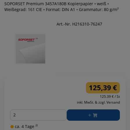
SOPORSET Premium 3457A180B Kopierpapier • weiß •
Weißegrad: 161 CIE • Format: DIN A1 • Grammatur: 80 g/m²
Art.-Nr. H216310-76247
125,39 €
125.39 € / St
inkl. MwSt. & zzgl. Versand
Menge
ca. 4 Tage ²⁾