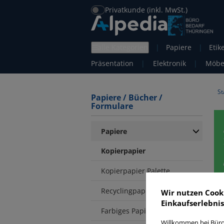
Privatkunde (inkl. MwSt.)
alle Kategorien
|
Papiere
|
Etik
Präsentation
|
Elektronik
|
Möbe
St
Papiere / Bücher /
Formulare
Papiere
Kopierpapier
Kopierpapier Palette
Recyclingpapier
Wir nutzen Cook
Einkaufserlebnis
K
Farbiges Papier
Willkommen bei Büro