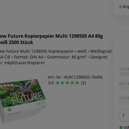
2 An
ew Future
Kopierpapier Multi 1298505 A4 80g
eiß 2500 Stück
ew Future Multi 1298505 Kopierpapier • weiß • Weißegrad:
64 CIE • Format: DIN A4 • Grammatur: 80 g/m² • Geeignet
r: Inkjet/Laser/Kopierer
(0.013
Art.-Nr. HLRC1298505-76495
5/5
(2)
(0.013
(0.012
Men
sof