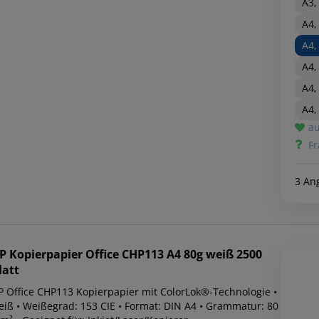
A3,
A4,
A4,
A4,
A4,
A4,
au
Fr
3 An
P
Kopierpapier Office CHP113 A4 80g weiß 2500
latt
P Office CHP113 Kopierpapier mit ColorLok®-Technologie •
eiß • Weißegrad: 153 CIE • Format: DIN A4 • Grammatur: 80