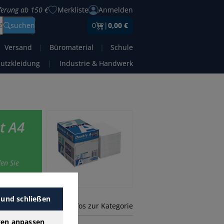
eferung ab 150 €
Merkliste
Anmelden
Z
suchen
0
|
0,00 €
Versand
|
Büromaterial
|
Schule
hutzkleidung
|
Industrie & Handwerk
t A4
en Sie
 und schließen
mehr Infos zur Kategorie
gen anpassen