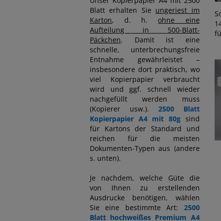
Unser Kopierpapier A4 mit 2500
Blatt erhalten Sie
ungeriest im
S
Karton
, d. h.
ohne eine
1
Aufteilung in 500-Blatt-
fü
Päckchen
. Damit ist eine
schnelle, unterbrechungsfreie
Entnahme gewährleistet –
insbesondere dort praktisch, wo
viel Kopierpapier verbraucht
wird und ggf. schnell wieder
nachgefüllt werden muss
(Kopierer usw.).
2500 Blatt
Kopierpapier A4 mit 80g
sind
für Kartons der Standard und
reichen für die meisten
Dokumenten-Typen aus (andere
s. unten).
Je nachdem, welche Güte die
von Ihnen zu erstellenden
Ausdrucke benötigen, wählen
Sie eine bestimmte Art:
2500
Blatt hochweißes Premium A4