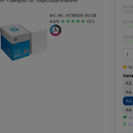
m² • Geeignet für: Inkjet/Laser/Kopierer
(0.013
Art.-Nr. H738559-76138
4.6/5
(31)
(0.013
(0.012
Men
ca.
Vari
A3,
A4,
A4,
A4,
au
Fr