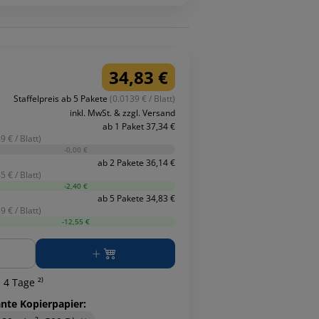
34,83 €
Staffelpreis ab 5 Pakete
(0.0139 € / Blatt)
inkl. MwSt. & zzgl. Versand
ab 1 Paket 37,34 €
9 € / Blatt)
-0,00 €
ab 2 Pakete 36,14 €
5 € / Blatt)
-2,40 €
ab 5 Pakete 34,83 €
9 € / Blatt)
-12,55 €
ge
 4 Tage ²⁾
ante Kopierpapier: