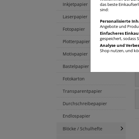
Inkjetpapier
das beste Einkaufserl
sind:
Laserpapier
Personalisierte Inh
Angebote und Produk
Fotopapier
Einfacheres Einkau
gespeichert, sodass 
Plotterpapier
Analyse und Verbe
Shop nutzen, und kön
Motivpapier
Bastelpapier
Fotokarton
Transparentpapier
Durchschreibepapier
Endlospapier
Blöcke / Schulhefte