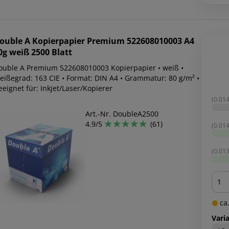
ouble A
Kopierpapier Premium 522608010003 A4
0g weiß 2500 Blatt
ouble A Premium 522608010003 Kopierpapier • weiß •
eißegrad: 163 CIE • Format: DIN A4 • Grammatur: 80 g/m² •
eignet für: Inkjet/Laser/Kopierer
(0.014
Art.-Nr. DoubleA2500
4.9/5
(61)
(0.014
(0.013
Men
ca.
Vari