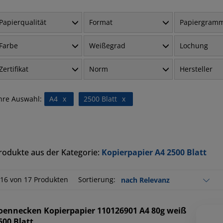
Papierqualität
Format
Papiergram
Farbe
Weißegrad
Lochung
Zertifikat
Norm
Hersteller
hre Auswahl:
A4
x
2500 Blatt
x
rodukte aus der Kategorie:
Kopierpapier A4 2500 Blatt
-16 von 17 Produkten
Sortierung:
oennecken
Kopierpapier 110126901 A4 80g weiß
500 Blatt