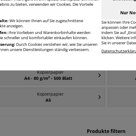
ebnis zu bieten, verwenden wir Cookies. Die Vorteile
Häufig gesucht
Nur No
alte:
Wir können Ihnen auf Sie zugeschnittene
Sie können Ihre Co
te anzeigen.
anpassen oder meh
Kopierpapier
fen:
Ihre Vorlieben und Warenkorbinhalte werden
indem Sie auf „Ein
A4
Sie schneller und komfortabler einkaufen können.
klicken. Weitere I
Sie in unserer Dat
sserung:
Durch Cookies verstehen wir, wie Sie unseren
nen unsere Dienstleistungen ständig verbessern.
Kopierpapier
Datenschutzerklär
A4 - 500 Blatt
Kopierpapier
A4 - 80 g/m² - 500 Blatt
Kopierpapier
A5
Produkte filtern