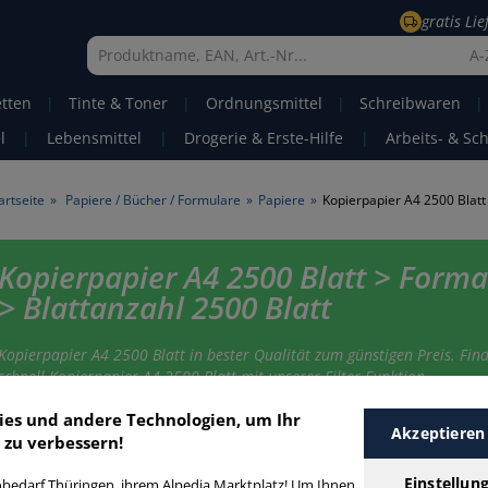
gratis Li
A-
etten
|
Tinte & Toner
|
Ordnungsmittel
|
Schreibwaren
|
l
|
Lebensmittel
|
Drogerie & Erste-Hilfe
|
Arbeits- & Sc
artseite
»
Papiere / Bücher / Formulare
»
Papiere
»
Kopierpapier A4 2500 Blatt
Kopierpapier A4 2500 Blatt > Forma
> Blattanzahl 2500 Blatt
Kopierpapier A4 2500 Blatt in bester Qualität zum günstigen Preis. Find
schnell Kopierpapier A4 2500 Blatt mit unserer Filter-Funktion.
ies und andere Technologien, um Ihr
Akzeptieren
 zu verbessern!
opierpapier A4 2500 Blatt
Einstellun
bedarf Thüringen, ihrem Alpedia Marktplatz! Um Ihnen