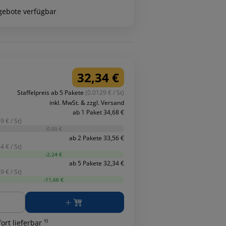
gebote verfügbar
32,34 €
Staffelpreis ab 5 Pakete
(0.0129 € / St)
inkl. MwSt. & zzgl. Versand
ab 1 Paket 34,68 €
9 € / St)
-0,00 €
ab 2 Pakete 33,56 €
4 € / St)
-2,24 €
ab 5 Pakete 32,34 €
9 € / St)
-11,66 €
ge
ort lieferbar ¹⁾