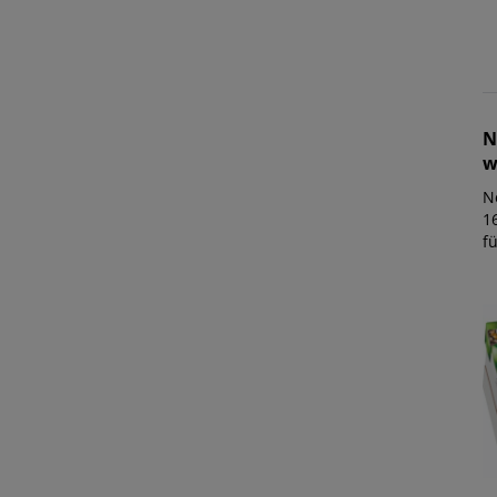
N
w
N
1
fü