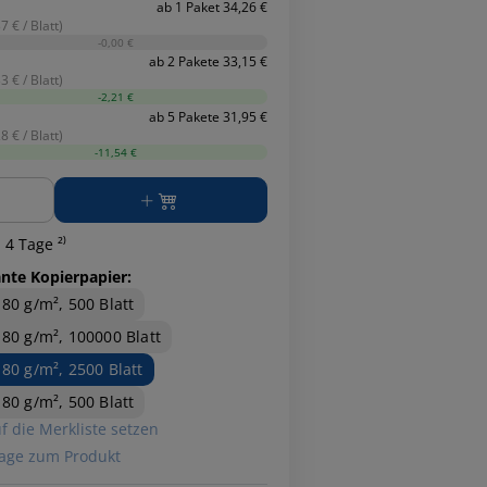
ab 1 Paket 34,26 €
7 € / Blatt)
-0,00 €
ab 2 Pakete 33,15 €
3 € / Blatt)
-2,21 €
ab 5 Pakete 31,95 €
8 € / Blatt)
-11,54 €
ge
 4 Tage ²⁾
ante Kopierpapier:
 80 g/m², 500 Blatt
 80 g/m², 100000 Blatt
 80 g/m², 2500 Blatt
 80 g/m², 500 Blatt
f die Merkliste setzen
age zum Produkt