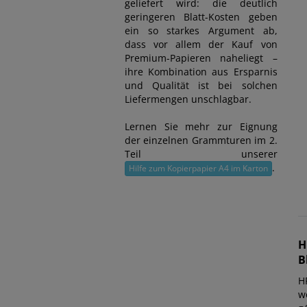
geliefert wird: die deutlich
geringeren Blatt-Kosten geben
ein so starkes Argument ab,
dass vor allem der Kauf von
Premium-Papieren naheliegt –
ihre Kombination aus Ersparnis
und Qualität ist bei solchen
Liefermengen unschlagbar.
Lernen Sie mehr zur Eignung
der einzelnen Grammturen im 2.
Teil unserer
.
Hilfe zum Kopierpapier A4 im Karton
H
B
H
w