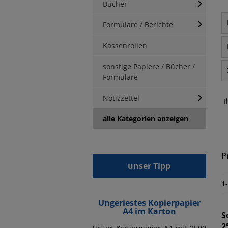
Bücher
Formulare / Berichte
Kassenrollen
sonstige Papiere / Bücher /
Formulare
Notizzettel
I
alle Kategorien anzeigen
P
unser Tipp
1
Ungeriestes Kopierpapier
A4 im Karton
S
2