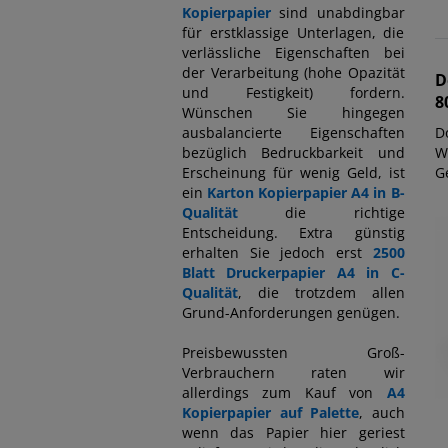
Kopierpapier
sind unabdingbar
für erstklassige Unterlagen, die
verlässliche Eigenschaften bei
der Verarbeitung (hohe Opazität
D
und Festigkeit) fordern.
8
Wünschen Sie hingegen
ausbalancierte Eigenschaften
D
bezüglich Bedruckbarkeit und
W
Erscheinung für wenig Geld, ist
Ge
ein
Karton Kopierpapier A4 in B-
Qualität
die richtige
Entscheidung. Extra günstig
erhalten Sie jedoch erst
2500
Blatt Druckerpapier A4 in C-
Qualität
, die trotzdem allen
Grund-Anforderungen genügen.
Preisbewussten Groß-
Verbrauchern raten wir
allerdings zum Kauf von
A4
Kopierpapier auf Palette
, auch
wenn das Papier hier geriest