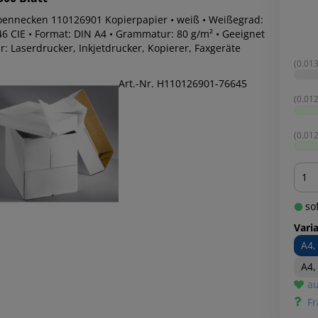
oennecken 110126901 Kopierpapier • weiß • Weißegrad:
46 CIE • Format: DIN A4 • Grammatur: 80 g/m² • Geeignet
r: Laserdrucker, Inkjetdrucker, Kopierer, Faxgeräte
(0.013
Art.-Nr. H110126901-76645
(0.012
(0.012
Men
sof
Vari
A4,
A4,
au
Fr