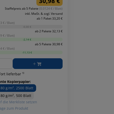
30,98 €
Staffelpreis ab 5 Pakete
(0.0124 € / Blatt)
inkl. MwSt. & zzgl. Versand
ab 1 Paket 33,20 €
3 € / Blatt)
-0,00 €
ab 2 Pakete 32,13 €
9 € / Blatt)
-2,14 €
ab 5 Pakete 30,98 €
4 € / Blatt)
-11,13 €
ge
ort lieferbar ¹⁾
ante Kopierpapier:
 80 g/m², 2500 Blatt
 80 g/m², 500 Blatt
f die Merkliste setzen
age zum Produkt