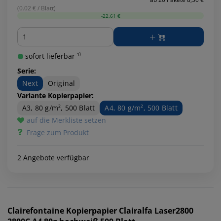
(0.02 € / Blatt)
-22,61 €
Menge
sofort lieferbar ¹⁾
Serie:
Next
Original
Variante Kopierpapier:
A3, 80 g/m², 500 Blatt
A4, 80 g/m², 500 Blatt
auf die Merkliste setzen
Frage zum Produkt
2 Angebote verfügbar
Clairefontaine
Kopierpapier Clairalfa Laser2800