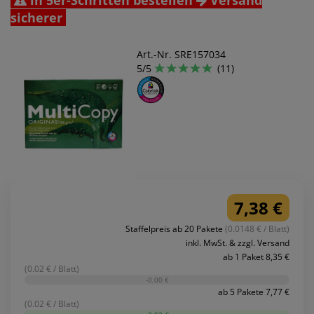
in 5er-Schritten bestellen
Versand
sicherer
Art.-Nr. SRE157034
5/5
(11)
7,38 €
Staffelpreis ab 20 Pakete
(0.0148 € / Blatt)
inkl. MwSt. & zzgl. Versand
ab 1 Paket 8,35 €
(0.02 € / Blatt)
-0,00 €
ab 5 Pakete 7,77 €
(0.02 € / Blatt)