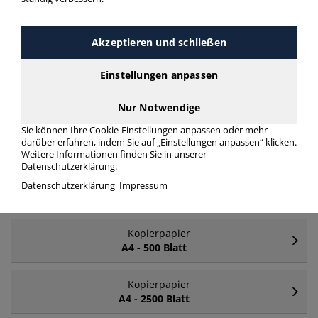
Kopierpapier hochweiß 80 g/m² 500 Blatt
mehr Infos zur Kategorie
Akzeptieren und schließen
Einstellungen anpassen
Häufig gesucht
Nur Notwendige
Sie können Ihre Cookie-Einstellungen anpassen oder mehr
Kopierpapier
darüber erfahren, indem Sie auf „Einstellungen anpassen“ klicken.
A4
Weitere Informationen finden Sie in unserer
Datenschutzerklärung.
Kopierpapier
Datenschutzerklärung
Impressum
A4 - 80 g/m²
Kopierpapier
A4 - 500 Blatt
Kopierpapier
A4 - 2500 Blatt