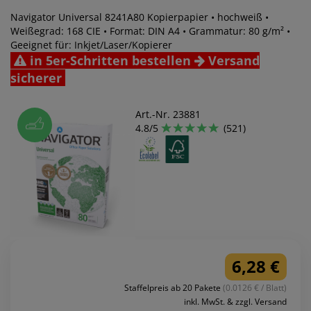
Navigator Universal 8241A80 Kopierpapier • hochweiß •
Weißegrad: 168 CIE • Format: DIN A4 • Grammatur: 80 g/m² •
Geeignet für: Inkjet/Laser/Kopierer
in 5er-Schritten bestellen
Versand
sicherer
Art.-Nr. 23881
4.8/5
(521)
6,28 €
Staffelpreis ab 20 Pakete
(0.0126 € / Blatt)
inkl. MwSt. & zzgl. Versand