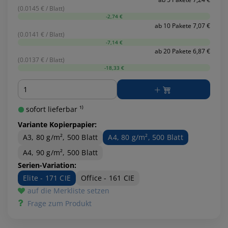
(0.0145 € / Blatt)
-2,74 €
ab 10 Pakete 7,07 €
(0.0141 € / Blatt)
-7,14 €
ab 20 Pakete 6,87 €
(0.0137 € / Blatt)
-18,33 €
Menge
sofort lieferbar ¹⁾
Variante Kopierpapier:
A3, 80 g/m², 500 Blatt
A4, 80 g/m², 500 Blatt
A4, 90 g/m², 500 Blatt
Serien-Variation:
Elite - 171 CIE
Office - 161 CIE
auf die Merkliste setzen
Frage zum Produkt