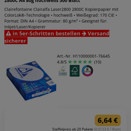
2800C A4 80g hochweiß 500 Blatt
Clairefontaine Clairalfa Laser2800 2800C Kopierpapier mit
ColorLok®-Technologie • hochweiß • Weißegrad: 170 CIE •
Format: DIN A4 • Grammatur: 80 g/m² • Geeignet für:
Inkjet/Laser/Kopierer
in 5er-Schritten bestellen
Versand
sicherer
Art.-Nr. H110000001-76645
4.8/5
(10)
6,64 €
Staffelpreis ab 20 Pakete
(0.0133 € / Blatt)