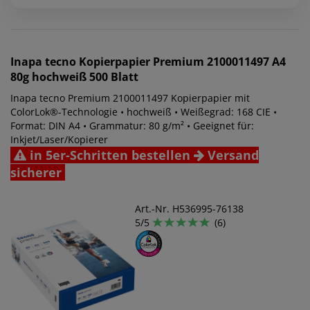
Inapa tecno
Kopierpapier Premium 2100011497 A4
80g hochweiß 500 Blatt
Inapa tecno Premium 2100011497 Kopierpapier mit
ColorLok®-Technologie • hochweiß • Weißegrad: 168 CIE •
Format: DIN A4 • Grammatur: 80 g/m² • Geeignet für:
Inkjet/Laser/Kopierer
in 5er-Schritten bestellen
Versand
sicherer
Art.-Nr. H536995-76138
5/5
(6)