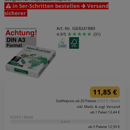
in 5er-Schritten bestellen
Versand
sicherer
Art.-Nr. IGE8241B80
4.9/5
(31)
11,85 €
Staffelpreis ab 20 Pakete
(0.02 € / Blatt)
inkl. MwSt. & zzgl. Versand
ab 1 Paket 13,44 €
(0.03 € / Blatt)
-0,00 €
ab 5 Pakete 12,50 €