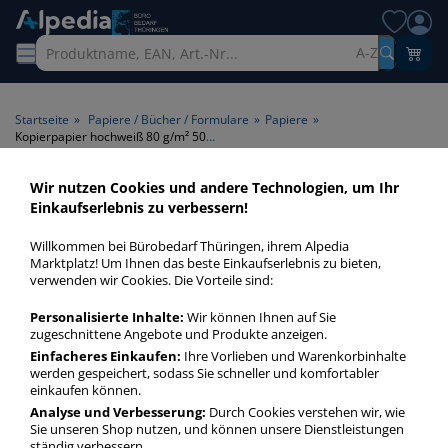
A-Z
Startseite
»
Papiere / Bücher / Formulare
»
Papiere
»
Kopierpapier hochweiß 80 g/m² 500 Blatt
Wir nutzen Cookies und andere Technologien, um Ihr
Kopierpapier hochweiß 80
Einkaufserlebnis zu verbessern!
g/m² 500 Blatt >
Willkommen bei Bürobedarf Thüringen, ihrem Alpedia
Papiergrammatur 80 g/m² >
Marktplatz! Um Ihnen das beste Einkaufserlebnis zu bieten,
verwenden wir Cookies. Die Vorteile sind:
Blattanzahl 500 Blatt > Farbe
hochweiß
Personalisierte Inhalte:
Wir können Ihnen auf Sie
zugeschnittene Angebote und Produkte anzeigen.
Einfacheres Einkaufen:
Ihre Vorlieben und Warenkorbinhalte
Kopierpapier hochweiß 80 gm² 500 Blatt in bester Qualität
werden gespeichert, sodass Sie schneller und komfortabler
zum günstigen Preis. Finden Sie schnell Kopierpapier
einkaufen können.
hochweiß 80 gm² 500 Blatt mit unserer Filter-Funktion.
Analyse und Verbesserung:
Durch Cookies verstehen wir, wie
Sie unseren Shop nutzen, und können unsere Dienstleistungen
ständig verbessern.