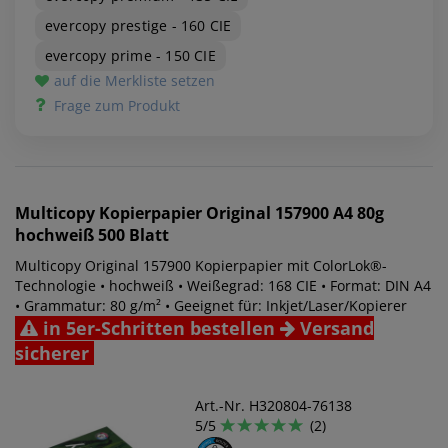
evercopy prestige - 160 CIE
evercopy prime - 150 CIE
auf die Merkliste setzen
Frage zum Produkt
Multicopy
Kopierpapier Original 157900 A4 80g
hochweiß 500 Blatt
Multicopy Original 157900 Kopierpapier mit ColorLok®-
Technologie • hochweiß • Weißegrad: 168 CIE • Format: DIN A4
• Grammatur: 80 g/m² • Geeignet für: Inkjet/Laser/Kopierer
in 5er-Schritten bestellen
Versand
sicherer
Art.-Nr. H320804-76138
5/5
(2)