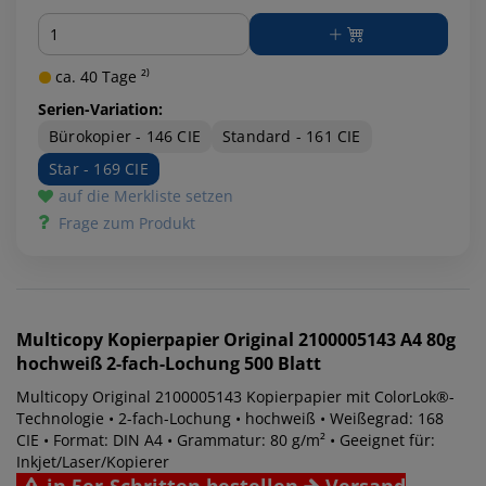
Menge
ca. 40 Tage ²⁾
Serien-Variation:
Bürokopier - 146 CIE
Standard - 161 CIE
Star - 169 CIE
auf die Merkliste setzen
Frage zum Produkt
Multicopy
Kopierpapier Original 2100005143 A4 80g
hochweiß 2-fach-Lochung 500 Blatt
Multicopy Original 2100005143 Kopierpapier mit ColorLok®-
Technologie • 2-fach-Lochung • hochweiß • Weißegrad: 168
CIE • Format: DIN A4 • Grammatur: 80 g/m² • Geeignet für:
Inkjet/Laser/Kopierer