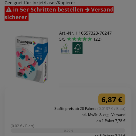
Geeignet für: Inkjet/Laser/Kopierer
in 5er-Schritten bestellen
Versand
sicherer
Art.-Nr. H10557323-76247
5/5
(22)
6,87 €
Staffelpreis ab 20 Pakete
(0.0137 € / Blatt)
inkl. MwSt. & zzgl. Versand
ab 1 Paket 7,78 €
(0.02 € / Blatt)
-0,00 €
ab 5 Pakete 7,24 €