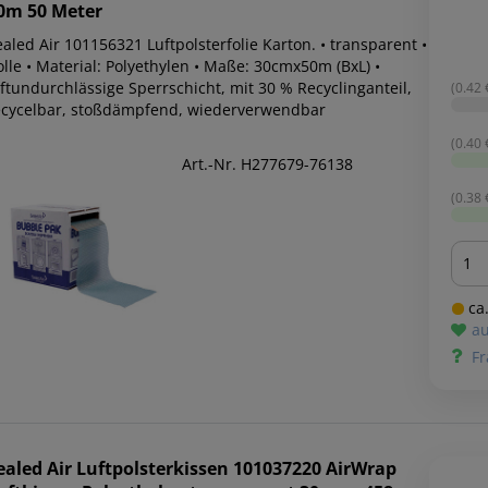
0m 50 Meter
aled Air 101156321 Luftpolsterfolie Karton. • transparent •
lle • Material: Polyethylen • Maße: 30cmx50m (BxL) •
ftundurchlässige Sperrschicht, mit 30 % Recyclinganteil,
(0.42 
ecycelbar, stoßdämpfend, wiederverwendbar
(0.40 
Art.-Nr. H277679-76138
(0.38 
Men
ca.
au
Fr
ealed Air
Luftpolsterkissen 101037220 AirWrap