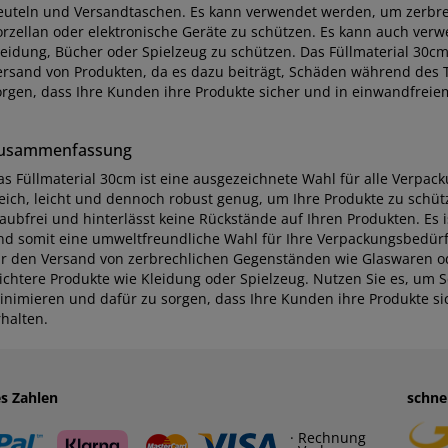
euteln und Versandtaschen. Es kann verwendet werden, um zerbre
orzellan oder elektronische Geräte zu schützen. Es kann auch ver
leidung, Bücher oder Spielzeug zu schützen. Das Füllmaterial 30cm 
ersand von Produkten, da es dazu beiträgt, Schäden während des 
orgen, dass Ihre Kunden ihre Produkte sicher und in einwandfreie
usammenfassung
as Füllmaterial 30cm ist eine ausgezeichnete Wahl für alle Verpac
eich, leicht und dennoch robust genug, um Ihre Produkte zu schütze
taubfrei und hinterlässt keine Rückstände auf Ihren Produkten. Es
nd somit eine umweltfreundliche Wahl für Ihre Verpackungsbedürfni
ür den Versand von zerbrechlichen Gegenständen wie Glaswaren od
eichtere Produkte wie Kleidung oder Spielzeug. Nutzen Sie es, um 
inimieren und dafür zu sorgen, dass Ihre Kunden ihre Produkte s
rhalten.
es Zahlen
schne
· Rechnung