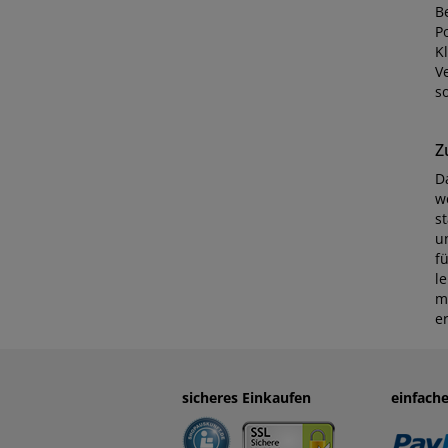
B
P
K
V
s
Z
D
w
s
u
f
l
m
e
sicheres Einkaufen
einfach