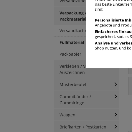
Versandzubehör
das beste Einkaufserl
sind:
Verpackung / Kartonage /
Packmaterial
Personalisierte Inh
Angebote und Produk
Versandkartons
Einfacheres Einkau
gespeichert, sodass 
Füllmaterial
Analyse und Verbe
Shop nutzen, und kön
Packpapier
Verkleben / Verschnüren /
Auszeichnen
Musterbeutel
Gummibänder /
Gummiringe
Waagen
Briefkarten / Postkarten