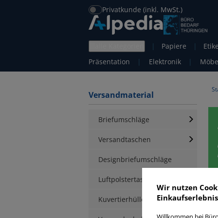
Privatkunde (inkl. MwSt.)
alle Kategorien
|
Papiere
|
Etik
Präsentation
|
Elektronik
|
Möbe
St
Versandmaterial
Briefumschläge
Versandtaschen
Designbriefumschläge
Luftpolstertaschen
F
Wir nutzen Cook
Einkaufserlebnis
Kuvertierhüllen
Willkommen bei Büro