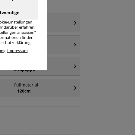
twendige
Füllmaterial
okie-Einstellungen
100cm
r darüber erfahren,
stellungen anpassen“
nformationen finden
Füllmaterial
enschutzerklärung.
loses Füllmaterial
ung
Impressum
Füllmaterial
Wellpappe
Füllmaterial
120cm