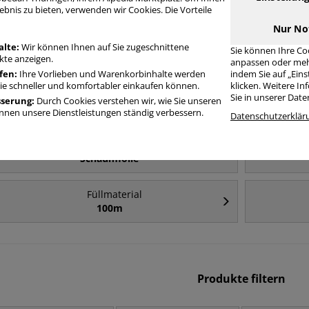
Häufig gesucht
ebnis zu bieten, verwenden wir Cookies. Die Vorteile
Nur No
Füllmaterial
alte:
Wir können Ihnen auf Sie zugeschnittene
Sie können Ihre Co
Luftpolsterfolie
te anzeigen.
anpassen oder meh
fen:
Ihre Vorlieben und Warenkorbinhalte werden
indem Sie auf „Ein
Sie schneller und komfortabler einkaufen können.
klicken. Weitere I
Füllmaterial
Sie in unserer Dat
sserung:
Durch Cookies verstehen wir, wie Sie unseren
50cm
nen unsere Dienstleistungen ständig verbessern.
Datenschutzerklär
Füllmaterial
Schaumfolie
Füllmaterial
100m
Produkte filtern