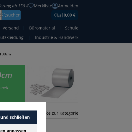
eferung ab 150 €
Merkliste
Anmelden
Z
suchen
0
|
0,00 €
Versand
|
Büromaterial
|
Schule
hutzkleidung
|
Industrie & Handwerk
al 30cm
30cm
hnell
mehr Infos zur Kategorie
 und schließen
gen anpassen