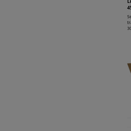
L
4
Se
tr
3