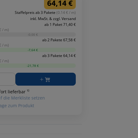
64,14 €
Staffelpreis ab 3 Pakete
(0.14 € / m)
inkl. MwSt. & zzgl. Versand
ab 1 Paket 71,40 €
€ / m)
-0,00 €
ab 2 Pakete 67,58 €
€ / m)
-7,64 €
ab 3 Pakete 64,14 €
€ / m)
-21,78 €
ge
ort lieferbar ¹⁾
f die Merkliste setzen
age zum Produkt