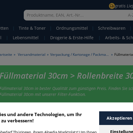
gratis Li
A-
etten
|
Tinte & Toner
|
Ordnungsmittel
|
Schreibwaren
|
l
|
Lebensmittel
|
Drogerie & Erste-Hilfe
|
Arbeits- & Sc
artseite
»
Versandmaterial
»
Verpackung / Kartonage / Packmaterial
»
Füllmateri
Füllmaterial 30cm > Rollenbreite 
Füllmaterial 30cm in bester Qualität zum günstigen Preis. Finden Sie sc
Füllmaterial 30cm mit unserer Filter-Funktion.
üllmaterial 30cm
ies und andere Technologien, um Ihr
Akzeptieren
 zu verbessern!
Einstellun
bedarf Thüringen, ihrem Alpedia Marktplatz! Um Ihnen