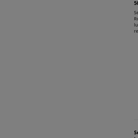
5
Se
Ro
lu
r
S