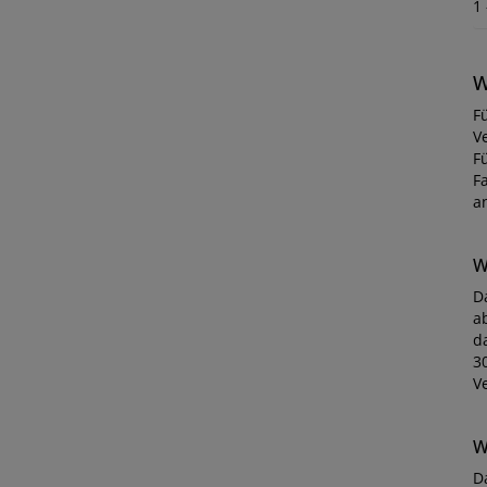
1
W
Fü
V
F
F
a
W
D
a
d
3
V
W
Da