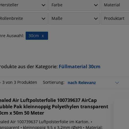
Hersteller
Farbe
Material
Rollenbreite
Maße
Produktart
hre Auswahl:
30cm
x
rodukte aus der Kategorie:
Füllmaterial 30cm
 - 3 von 3 Produkten
Sortierung:
ealed Air
Luftpolsterfolie 100739637 AirCap
ubble Pak kleinnoppig Polyethylen transparent
0cm x 50m 50 Meter
aled Air 100739637 Luftpolsterfolie im Karton. •
ansparent • kleinnoppig 9,5 x 3,2mm (ØxH) • Material: