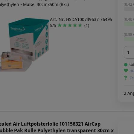
olyethylen • Maße: 30cmx50m (BxL)
(0.42 
Art.-Nr. HSDA100739637-76495
(0.40 
5/5
(1)
(0.38 
Men
sof
au
Fr
2 An
ealed Air
Luftpolsterfolie 101156321 AirCap
ubble Pak Rolle Polyethylen transparent 30cm x