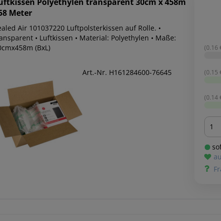
uftkissen Polyethylen transparent 30cm x 458m
58 Meter
aled Air 101037220 Luftpolsterkissen auf Rolle. •
ansparent • Luftkissen • Material: Polyethylen • Maße:
0cmx458m (BxL)
(0.16 
Art.-Nr. H161284600-76645
(0.15 
(0.14 
Men
sof
au
Fr