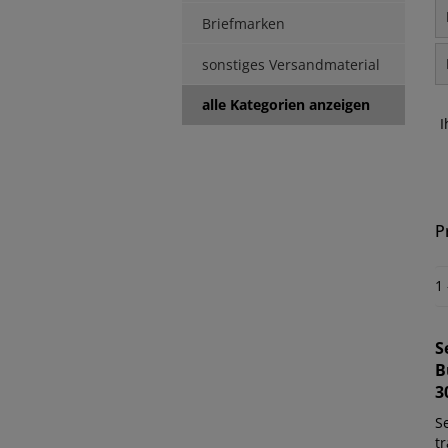
Briefmarken
sonstiges Versandmaterial
alle Kategorien anzeigen
I
P
1
S
B
3
Se
tr