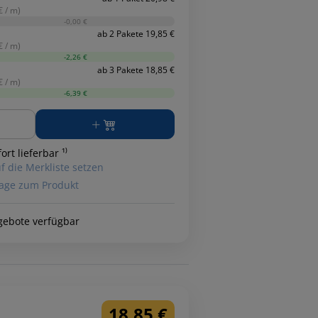
€ / m)
-0,00 €
ab 2 Pakete 19,85 €
€ / m)
-2,26 €
ab 3 Pakete 18,85 €
€ / m)
-6,39 €
ge
ort lieferbar ¹⁾
f die Merkliste setzen
age zum Produkt
gebote verfügbar
18,85 €