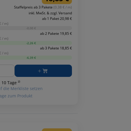
Staffelpreis ab 3 Pakete
(0.38 € / m)
inkl. MwSt. & zzgl. Versand
ab 1 Paket 20,98 €
€ / m)
-0,00 €
ab 2 Pakete 19,85 €
€ / m)
-2,26 €
ab 3 Pakete 18,85 €
€ / m)
-6,39 €
ge
 10 Tage ²⁾
f die Merkliste setzen
age zum Produkt