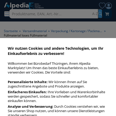
A-Z
Startseite
»
Versandmaterial
»
Verpackung / Kartonage / Packmaterial
»
Füllmaterial loses Füllmaterial
Wir nutzen Cookies und andere Technologien, um Ihr
Füllmaterial loses
Einkaufserlebnis zu verbessern!
Füllmaterial > Produktart
Willkommen bei Bürobedarf Thüringen, ihrem Alpedia
loses Füllmaterial
Marktplatz! Um Ihnen das beste Einkaufserlebnis zu bieten,
verwenden wir Cookies. Die Vorteile sind:
Füllmaterial loses Füllmaterial in bester Qualität zum
Personalisierte Inhalte:
Wir können Ihnen auf Sie
günstigen Preis. Finden Sie schnell Füllmaterial loses
zugeschnittene Angebote und Produkte anzeigen.
Füllmaterial mit unserer Filter-Funktion.
Einfacheres Einkaufen:
Ihre Vorlieben und Warenkorbinhalte
werden gespeichert, sodass Sie schneller und komfortabler
einkaufen können.
Füllmaterial loses Füllmaterial
Analyse und Verbesserung:
Durch Cookies verstehen wir, wie
Sie unseren Shop nutzen, und können unsere Dienstleistungen
mehr Infos zur Kategorie
ständig verbessern.