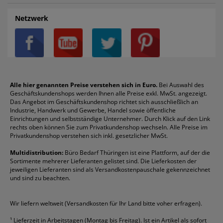
Auftragspauschale
Archivboxen
Hängeregistratur
Registraturen
AGB
Batterien
Alco
Heftgeräte
Landré
Rückenschilder
Netzwerk
Datenschutz
Bleistifte
Avery/Zweckform
Heftstreifen
Leitz
Radiergummis
Privatsphäre-Einstellungen
Blöcke
Bic
Kaffee
Läufer
Schnellhefter
Über uns
Boardmarker
Canon
Klebeband
Melitta
Sichthüllen
Impressum
Briefablagen
Color Copy
Klebestifte
Navigator
Stehsammler
Reklamation / Retouren
Briefumschläge
Durable
Klemmmappen
Pentel
Taschenrechner
Alle hier genannten Preise verstehen sich in Euro.
Bei Auswahl des
Geschäftskundenshops werden Ihnen alle Preise exkl. MwSt. angezeigt.
Vertrag widerrufen (Privatkunden)
Druckerpatronen
DYMO
Kopierpapier
Pelikan
Textmarker
Das Angebot im Geschäftskundenshop richtet sich ausschließlich an
Rabatte & Aktionen
Etiketten
Edding
Korrekturmittel
Pilot
Tintenroller
Industrie, Handwerk und Gewerbe, Handel sowie öffentliche
Einrichtungen und selbstständige Unternehmer. Durch Klick auf den Link
Fineliner
Esselte
Kugelschreiber
Pritt
Tintenpatronen
rechts oben können Sie zum Privatkundenshop wechseln. Alle Preise im
Folienschreiber
Faber-Castell
Mappen
Schneider
Toilettenpapier
Privatkundenshop verstehen sich inkl. gesetzlicher MwSt.
Formulare
Fellowes
Ordner
Stabilo
Toner
Multidistribution:
Büro Bedarf Thüringen ist eine Plattform, auf der die
Sortimente mehrerer Lieferanten gelistet sind. Die Lieferkosten der
Gelschreiber
Franken
Packband
Staedtler
Versandmaterial
jeweiligen Lieferanten sind als Versandkostenpauschale gekennzeichnet
Geschäftsbücher
Fripa
Permanentmarker
Tesa
Versandtaschen
und sind zu beachten.
HAN
Tipp-Ex
HP
alle Marken anzeigen
Wir liefern weltweit (Versandkosten für Ihr Land bitte voher erfragen).
¹
Lieferzeit in Arbeitstagen (Montag bis Freitag). Ist ein Artikel als sofort