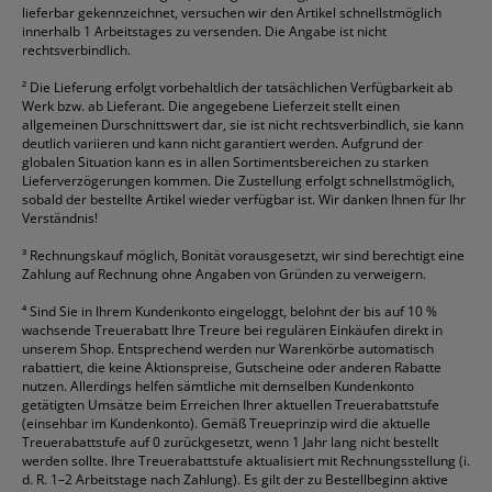
lieferbar gekennzeichnet, versuchen wir den Artikel schnellstmöglich
innerhalb 1 Arbeitstages zu versenden. Die Angabe ist nicht
rechtsverbindlich.
²
Die Lieferung erfolgt vorbehaltlich der tatsächlichen Verfügbarkeit ab
Werk bzw. ab Lieferant. Die angegebene Lieferzeit stellt einen
allgemeinen Durschnittswert dar, sie ist nicht rechtsverbindlich, sie kann
deutlich variieren und kann nicht garantiert werden. Aufgrund der
globalen Situation kann es in allen Sortimentsbereichen zu starken
Lieferverzögerungen kommen. Die Zustellung erfolgt schnellstmöglich,
sobald der bestellte Artikel wieder verfügbar ist. Wir danken Ihnen für Ihr
Verständnis!
³
Rechnungskauf möglich, Bonität vorausgesetzt, wir sind berechtigt eine
Zahlung auf Rechnung ohne Angaben von Gründen zu verweigern.
⁴
Sind Sie in Ihrem Kundenkonto eingeloggt, belohnt der bis auf 10 %
wachsende Treuerabatt Ihre Treure bei regulären Einkäufen direkt in
unserem Shop. Entsprechend werden nur Warenkörbe automatisch
rabattiert, die keine Aktionspreise, Gutscheine oder anderen Rabatte
nutzen. Allerdings helfen sämtliche mit demselben Kundenkonto
getätigten Umsätze beim Erreichen Ihrer aktuellen Treuerabattstufe
(einsehbar im Kundenkonto). Gemäß Treueprinzip wird die aktuelle
Treuerabattstufe auf 0 zurückgesetzt, wenn 1 Jahr lang nicht bestellt
werden sollte. Ihre Treuerabattstufe aktualisiert mit Rechnungsstellung (i.
d. R. 1–2 Arbeitstage nach Zahlung). Es gilt der zu Bestellbeginn aktive