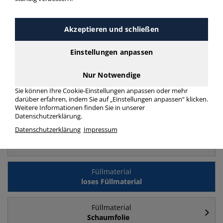
Akzeptieren und schließen
Häufig gesucht
Einstellungen anpassen
Füllmaterial
Luftpolsterfolie
Nur Notwendige
Sie können Ihre Cookie-Einstellungen anpassen oder mehr
darüber erfahren, indem Sie auf „Einstellungen anpassen“ klicken.
Füllmaterial
Weitere Informationen finden Sie in unserer
100cm
Datenschutzerklärung.
Datenschutzerklärung
Impressum
Füllmaterial
50cm
Füllmaterial
loses Füllmaterial
Füllmaterial
Schaumfolie