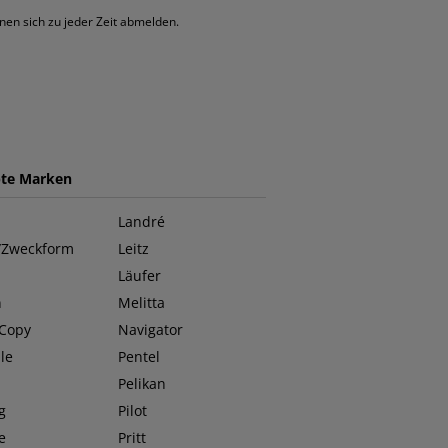
nen sich zu jeder Zeit abmelden.
bte Marken
Landré
/Zweckform
Leitz
Läufer
n
Melitta
 Copy
Navigator
le
Pentel
O
Pelikan
g
Pilot
e
Pritt