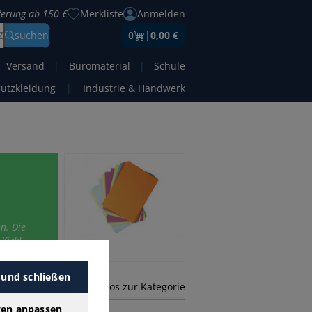
eferung ab 150 €
Merkliste
Anmelden
Z
suchen
0
|
0,00 €
Versand
|
Büromaterial
|
Schule
hutzkleidung
|
Industrie & Handwerk
n. Die
Kick!
 und schließen
mehr Infos zur Kategorie
gen anpassen