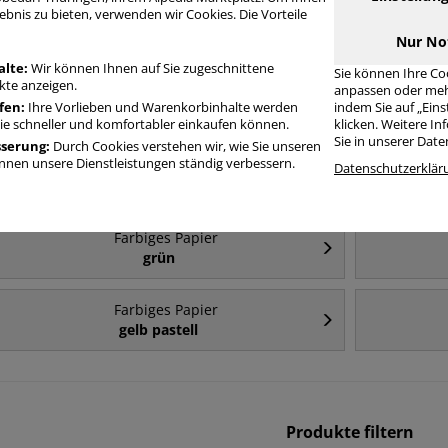
ebnis zu bieten, verwenden wir Cookies. Die Vorteile
Häufig gesucht
Nur No
alte:
Wir können Ihnen auf Sie zugeschnittene
Sie können Ihre Co
te anzeigen.
anpassen oder meh
Farbiges Papier
fen:
Ihre Vorlieben und Warenkorbinhalte werden
indem Sie auf „Ein
A4
Sie schneller und komfortabler einkaufen können.
klicken. Weitere I
Sie in unserer Dat
sserung:
Durch Cookies verstehen wir, wie Sie unseren
nen unsere Dienstleistungen ständig verbessern.
Farbiges Papier
Datenschutzerklär
A4 - 80 g/m²
Farbiges Papier
grün
Farbiges Papier
gelb pastell
Produkte filtern