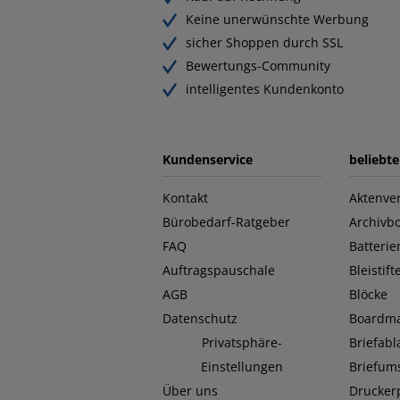
Keine unerwünschte Werbung
sicher Shoppen durch SSL
Bewertungs-Community
intelligentes Kundenkonto
Kundenservice
beliebt
Kontakt
Aktenver
Bürobedarf-Ratgeber
Archivb
FAQ
Batterie
Auftragspauschale
Bleistift
AGB
Blöcke
Datenschutz
Boardma
Privatsphäre-
Briefab
Einstellungen
Briefum
Über uns
Drucker