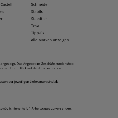
Castell
Schneider
wes
Stabilo
en
Staedtler
Tesa
Tipp-Ex
alle Marken anzeigen
. angezeigt. Das Angebot im Geschäftskundenshop
ehmer. Durch Klick auf den Link rechts oben
osten der jeweiligen Lieferanten sind als
llstmöglich innerhalb 1 Arbeitstages zu versenden.