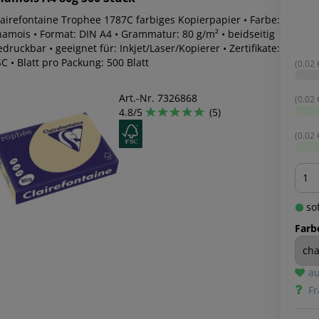
lairefontaine Trophee 1787C farbiges Kopierpapier • Farbe:
hamois • Format: DIN A4 • Grammatur: 80 g/m² • beidseitig
druckbar • geeignet für: Inkjet/Laser/Kopierer • Zertifikate:
C • Blatt pro Packung: 500 Blatt
(0.02 €
Art.-Nr. 7326868
(0.02 €
4.8/5
(5)
(0.02 €
Men
sof
Farb
au
Fr