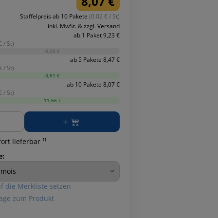
8,07 €
Staffelpreis ab 10 Pakete
(0.02 € / St)
inkl. MwSt. & zzgl. Versand
ab 1 Paket 9,23 €
 / St)
-0,00 €
ab 5 Pakete 8,47 €
 / St)
-3,81 €
ab 10 Pakete 8,07 €
 / St)
-11,66 €
ge
ort lieferbar ¹⁾
e:
f die Merkliste setzen
age zum Produkt