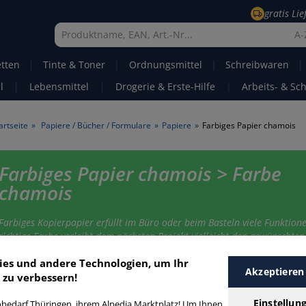
gratis Li
A-
etten
|
Tinte & Toner
|
Ordnungsmittel
|
Schreibwaren
|
l
|
Lebensmittel
|
Drogerie & Erste-Hilfe
|
Arbeits- & Sc
artseite
»
Papiere / Bücher / Formulare
»
Papiere
»
Farbiges Papier chamois
Farbiges Papier chamois > Farbe
chamois
Farbiges Kopierpapier erfüllt im Büro oder beim Basteln viele Funktione
richtige Farbe verleiht dem nächsten Projekt vielleicht den gewünschten 
ies und andere Technologien, um Ihr
Akzeptieren
 zu verbessern!
arbiges Papier chamois
Einstellun
bedarf Thüringen, ihrem Alpedia Marktplatz! Um Ihnen