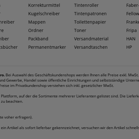
n
Korrekturmittel
Tintenroller
Faber-
r
Kugelschreiber
Tintenpatronen
Fello
hreiber
Mappen
Toilettenpapier
Frank
re
Ordner
Toner
Fripa
eiber
Packband
Versandmaterial
HAN
tsbücher
Permanentmarker
Versandtaschen
HP
ro.
Bei Auswahl des Geschäftskundenshops werden Ihnen alle Preise exkl. MwSt
k und Gewerbe, Handel sowie öffentliche Einrichtungen und selbstständige Untern
eise im Privatkundenshop verstehen sich inkl. gesetzlicher MwSt.
Plattform, auf der die Sortimente mehrerer Lieferanten gelistet sind. Die Lieferk
 zu beachten.
tte voher erfragen).
st ein Artikel als sofort lieferbar gekennzeichnet, versuchen wir den Artikel schne