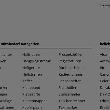
Sie kön
e Bürobedarf Kategorien
belie
nichter
Haftnotizen
Prospekthüllen
Alco
oxen
Hängeregistratur
Registraturen
Avery
n
Heftgeräte
Rückenschilder
Bic
e
Heftstreifen
Radiergummis
Cano
Kaffee
Schnellhefter
Color
rker
Klebeband
Sichthüllen
Durab
lagen
Klebestifte
Stehsammler
DYM
schläge
Klemmmappen
Taschenrechner
Eddin
patronen
Kopierpapier
Textmarker
Esselt