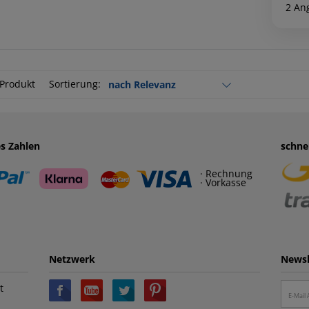
2 An
 Produkt
Sortierung:
es Zahlen
schne
· Rechnung
· Vorkasse
Netzwerk
Newsl
t