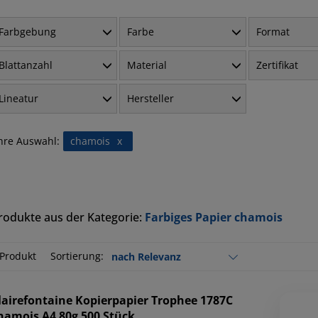
Farbgebung
Farbe
Format
Blattanzahl
Material
Zertifikat
Lineatur
Hersteller
hre Auswahl:
chamois
x
rodukte aus der Kategorie:
Farbiges Papier chamois
 Produkt
Sortierung:
lairefontaine
Kopierpapier Trophee 1787C
hamois A4 80g 500 Stück