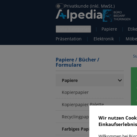
Privatkunde (inkl. MwSt.)
alle Kategorien
|
Papiere
|
Etik
Präsentation
|
Elektronik
|
Möbe
St
Papiere / Bücher /
Formulare
Papiere
Kopierpapier
Kopierpapier Palette
Recyclingpapier
Wir nutzen Cook
Einkaufserlebnis
F
Farbiges Papier
Willkommen bei Büro