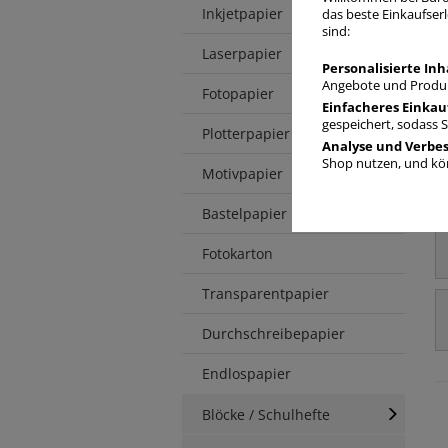
Inkjetpapier
das beste Einkaufserl
sind:
Laserpapier
Personalisierte Inh
Angebote und Produk
Fotopapier
Einfacheres Einkau
gespeichert, sodass 
Plotterpapier
Analyse und Verbe
Shop nutzen, und kön
Motivpapier
Bastelpapier
Fotokarton
Transparentpapier
Durchschreibepapier
Endlospapier
Blöcke / Schulhefte