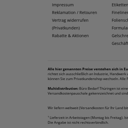
Impressum
Etikette
Reklamation / Retouren
Fineline
Vertrag widerrufen
Foliensc
(Privatkunden)
Formula
Rabatte & Aktionen
Gelschr
Geschäf
Alle hier genannten Preise verstehen sich in Eu
richtet sich ausschließlich an Industrie, Handwer
können Sie zum Privatkundenshop wechseln. Alle Pr
Multidistribution:
Büro Bedarf Thüringen ist eine 
Versandkostenpauschale gekennzeichnet und sind
Wir liefern weltweit (Versandkosten für Ihr Land bi
¹
Lieferzeit in Arbeitstagen (Montag bis Freitag). I
Die Angabe ist nicht rechtsverbindlich.