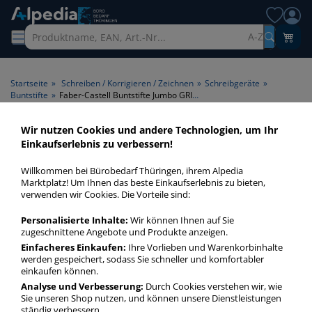
A-Z
Startseite
»
Schreiben / Korrigieren / Zeichnen
»
Schreibgeräte
»
Buntstifte
»
Faber-Castell Buntstifte Jumbo GRIP, 110985, grün, dreikant
Wir nutzen Cookies und andere Technologien, um Ihr
Einkaufserlebnis zu verbessern!
Willkommen bei Bürobedarf Thüringen, ihrem Alpedia
Marktplatz! Um Ihnen das beste Einkaufserlebnis zu bieten,
verwenden wir Cookies. Die Vorteile sind:
Personalisierte Inhalte:
Wir können Ihnen auf Sie
zugeschnittene Angebote und Produkte anzeigen.
Einfacheres Einkaufen:
Ihre Vorlieben und Warenkorbinhalte
werden gespeichert, sodass Sie schneller und komfortabler
einkaufen können.
Analyse und Verbesserung:
Durch Cookies verstehen wir, wie
Sie unseren Shop nutzen, und können unsere Dienstleistungen
ständig verbessern.