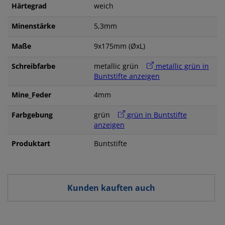
Härtegrad
weich
Minenstärke
5,3mm
Maße
9x175mm (ØxL)
Schreibfarbe
metallic grün
metallic grün in
Buntstifte anzeigen
Mine_Feder
4mm
Farbgebung
grün
grün in Buntstifte
anzeigen
Produktart
Buntstifte
Kunden kauften auch