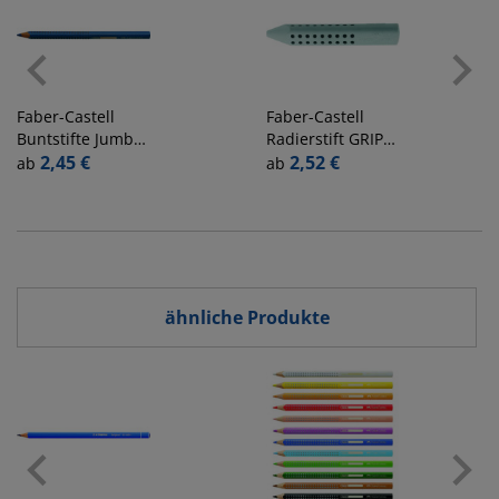
Faber-Castell
Faber-Castell
Buntstifte Jumbo
Radierstift GRIP
GRIP, 110947,
2,45 €
2001 GRIP
2,52 €
ab
ab
blau, dreikant
Kunststoff
14x14x90mm
(BxHxL) 187100
ähnliche Produkte