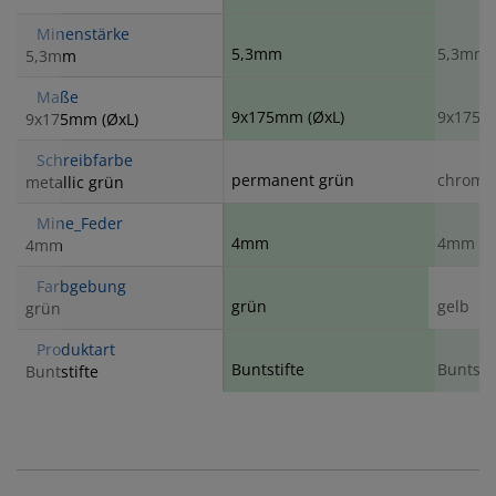
Minenstärke
5,3mm
5,3mm
5,3mm
Maße
9x175mm (ØxL)
9x175m
9x175mm (ØxL)
Schreibfarbe
permanent grün
chromg
metallic grün
Mine_Feder
4mm
4mm
4mm
Farbgebung
grün
gelb
grün
Produktart
Buntstifte
Buntstif
Buntstifte