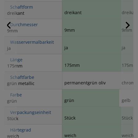
Schaftform
dreikant
dreikan
dreikant
Durchmesser
9mm
9mm
9mm
Wasservermalbarkeit
ja
ja
ja
Länge
175mm
175mm
175mm
Schaftfarbe
permanentgrün oliv
chromg
grün metallic
Farbe
grün
gelb
grün
Verpackungseinheit
Stück
Stück
Stück
Härtegrad
weich
weich
weich