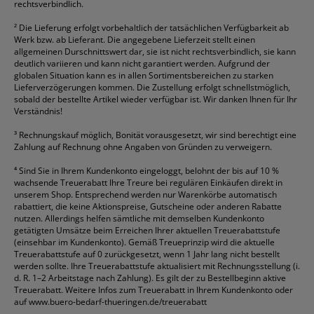
rechtsverbindlich.
²
Die Lieferung erfolgt vorbehaltlich der tatsächlichen Verfügbarkeit ab
Werk bzw. ab Lieferant. Die angegebene Lieferzeit stellt einen
allgemeinen Durschnittswert dar, sie ist nicht rechtsverbindlich, sie kann
deutlich variieren und kann nicht garantiert werden. Aufgrund der
globalen Situation kann es in allen Sortimentsbereichen zu starken
Lieferverzögerungen kommen. Die Zustellung erfolgt schnellstmöglich,
sobald der bestellte Artikel wieder verfügbar ist. Wir danken Ihnen für Ihr
Verständnis!
³
Rechnungskauf möglich, Bonität vorausgesetzt, wir sind berechtigt eine
Zahlung auf Rechnung ohne Angaben von Gründen zu verweigern.
⁴
Sind Sie in Ihrem Kundenkonto eingeloggt, belohnt der bis auf 10 %
wachsende Treuerabatt Ihre Treure bei regulären Einkäufen direkt in
unserem Shop. Entsprechend werden nur Warenkörbe automatisch
rabattiert, die keine Aktionspreise, Gutscheine oder anderen Rabatte
nutzen. Allerdings helfen sämtliche mit demselben Kundenkonto
getätigten Umsätze beim Erreichen Ihrer aktuellen Treuerabattstufe
(einsehbar im Kundenkonto). Gemäß Treueprinzip wird die aktuelle
Treuerabattstufe auf 0 zurückgesetzt, wenn 1 Jahr lang nicht bestellt
werden sollte. Ihre Treuerabattstufe aktualisiert mit Rechnungsstellung (i.
d. R. 1–2 Arbeitstage nach Zahlung). Es gilt der zu Bestellbeginn aktive
Treuerabatt. Weitere Infos zum Treuerabatt in Ihrem Kundenkonto oder
auf
www.buero-bedarf-thueringen.de/treuerabatt