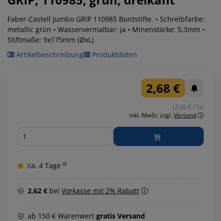
Faber-Castell Jumbo GRIP 110985 Buntstifte. • Schreibfarbe:
metallic grün • Wasservermalbar: ja • Minenstärke: 5,3mm •
Stiftmaße: 9x175mm (ØxL)
Artikelbeschreibung
Produktdaten
2,68 €
(2.68 € / St)
inkl. MwSt.
zzgl.
Versand
Menge
ca. 4 Tage ²⁾
2,62 €
bei
Vorkasse mit 2% Rabatt
ab 150 € Warenwert
gratis Versand