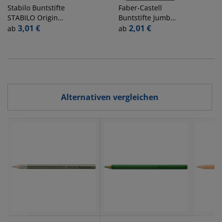
Stabilo
Buntstifte
Faber-Castell
STABILO Original,
Buntstifte Jumbo
87/405, blau,
3,01 €
GRIP, 110915,
2,01 €
ab
ab
sechskantig
orange, dreikant
Alternativen vergleichen