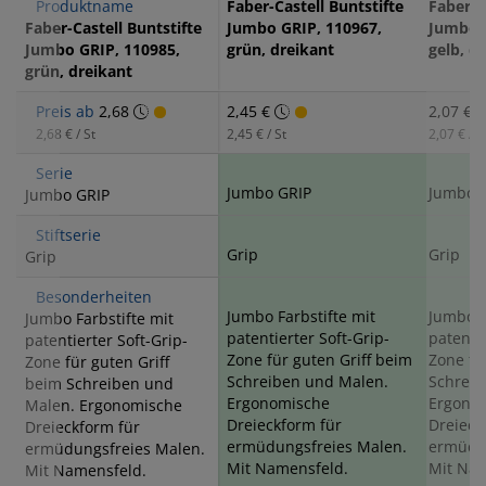
Produktname
Faber-Castell Buntstifte
Faber-C
Faber-Castell Buntstifte
Jumbo GRIP, 110967,
Jumbo G
Jumbo GRIP, 110985,
grün, dreikant
gelb, d
grün, dreikant
Preis ab
2,68
2,45 €
2,07 €
2,68 € / St
2,45 € / St
2,07 € / S
Serie
Jumbo GRIP
Jumbo 
Jumbo GRIP
Stiftserie
Grip
Grip
Grip
Besonderheiten
Jumbo Farbstifte mit
Jumbo F
Jumbo Farbstifte mit
patentierter Soft-Grip-
patentie
patentierter Soft-Grip-
Zone für guten Griff beim
Zone fü
Zone für guten Griff
Schreiben und Malen.
Schreib
beim Schreiben und
Ergonomische
Ergono
Malen. Ergonomische
Dreieckform für
Dreieck
Dreieckform für
ermüdungsfreies Malen.
ermüdun
ermüdungsfreies Malen.
Mit Namensfeld.
Mit Nam
Mit Namensfeld.