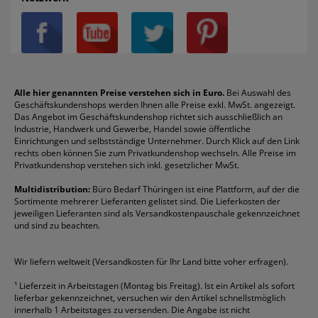
Datenschutz
Bleistifte
Avery/Zweckform
Heftstreifen
Leitz
Radiergummis
Privatsphäre-Einstellungen
Blöcke
Bic
Kaffee
Läufer
Schnellhefter
Über uns
Boardmarker
Canon
Klebeband
Melitta
Sichthüllen
Impressum
Briefablagen
Color Copy
Klebestifte
Navigator
Stehsammler
Reklamation / Retouren
Briefumschläge
Durable
Klemmmappen
Pentel
Taschenrechner
Alle hier genannten Preise verstehen sich in Euro.
Bei Auswahl des
Geschäftskundenshops werden Ihnen alle Preise exkl. MwSt. angezeigt.
Vertrag widerrufen (Privatkunden)
Druckerpatronen
DYMO
Kopierpapier
Pelikan
Textmarker
Das Angebot im Geschäftskundenshop richtet sich ausschließlich an
Rabatte & Aktionen
Etiketten
Edding
Korrekturmittel
Pilot
Tintenroller
Industrie, Handwerk und Gewerbe, Handel sowie öffentliche
Einrichtungen und selbstständige Unternehmer. Durch Klick auf den Link
Fineliner
Esselte
Kugelschreiber
Pritt
Tintenpatronen
rechts oben können Sie zum Privatkundenshop wechseln. Alle Preise im
Folienschreiber
Faber-Castell
Mappen
Schneider
Toilettenpapier
Privatkundenshop verstehen sich inkl. gesetzlicher MwSt.
Formulare
Fellowes
Ordner
Stabilo
Toner
Multidistribution:
Büro Bedarf Thüringen ist eine Plattform, auf der die
Sortimente mehrerer Lieferanten gelistet sind. Die Lieferkosten der
Gelschreiber
Franken
Packband
Staedtler
Versandmaterial
jeweiligen Lieferanten sind als Versandkostenpauschale gekennzeichnet
Geschäftsbücher
Fripa
Permanentmarker
Tesa
Versandtaschen
und sind zu beachten.
HAN
Tipp-Ex
HP
alle Marken anzeigen
Wir liefern weltweit (Versandkosten für Ihr Land bitte voher erfragen).
¹
Lieferzeit in Arbeitstagen (Montag bis Freitag). Ist ein Artikel als sofort
lieferbar gekennzeichnet, versuchen wir den Artikel schnellstmöglich
innerhalb 1 Arbeitstages zu versenden. Die Angabe ist nicht