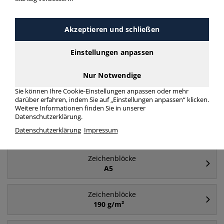
Häufig gesucht
Akzeptieren und schließen
Zeichenblöcke
Einstellungen anpassen
Aquarellblock
Nur Notwendige
Zeichenblöcke
Sie können Ihre Cookie-Einstellungen anpassen oder mehr
A2
darüber erfahren, indem Sie auf „Einstellungen anpassen“ klicken.
Weitere Informationen finden Sie in unserer
Datenschutzerklärung.
Zeichenblöcke
Datenschutzerklärung
Impressum
A4
Zeichenblöcke
A5
Zeichenblöcke
190 g/m²