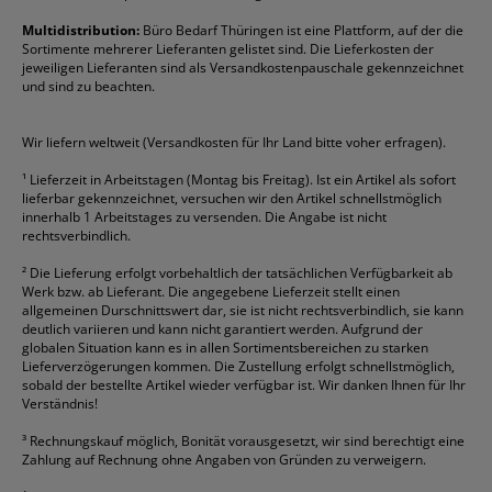
Formulare
Fellowes
Ordner
Stabilo
Toner
Multidistribution:
Büro Bedarf Thüringen ist eine Plattform, auf der die
Sortimente mehrerer Lieferanten gelistet sind. Die Lieferkosten der
Gelschreiber
Franken
Packband
Staedtler
Versandmaterial
jeweiligen Lieferanten sind als Versandkostenpauschale gekennzeichnet
Geschäftsbücher
Fripa
Permanentmarker
Tesa
Versandtaschen
und sind zu beachten.
HAN
Tipp-Ex
HP
alle Marken anzeigen
Wir liefern weltweit (Versandkosten für Ihr Land bitte voher erfragen).
¹
Lieferzeit in Arbeitstagen (Montag bis Freitag). Ist ein Artikel als sofort
lieferbar gekennzeichnet, versuchen wir den Artikel schnellstmöglich
innerhalb 1 Arbeitstages zu versenden. Die Angabe ist nicht
rechtsverbindlich.
²
Die Lieferung erfolgt vorbehaltlich der tatsächlichen Verfügbarkeit ab
Werk bzw. ab Lieferant. Die angegebene Lieferzeit stellt einen
allgemeinen Durschnittswert dar, sie ist nicht rechtsverbindlich, sie kann
deutlich variieren und kann nicht garantiert werden. Aufgrund der
globalen Situation kann es in allen Sortimentsbereichen zu starken
Lieferverzögerungen kommen. Die Zustellung erfolgt schnellstmöglich,
sobald der bestellte Artikel wieder verfügbar ist. Wir danken Ihnen für Ihr
Verständnis!
³
Rechnungskauf möglich, Bonität vorausgesetzt, wir sind berechtigt eine
Zahlung auf Rechnung ohne Angaben von Gründen zu verweigern.