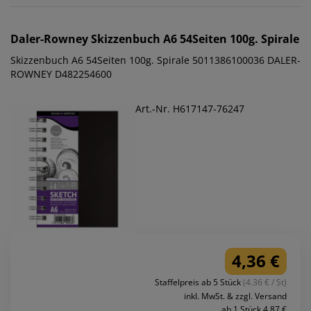
Daler-Rowney
Skizzenbuch A6 54Seiten 100g. Spirale
Skizzenbuch A6 54Seiten 100g. Spirale 5011386100036 DALER-
ROWNEY D482254600
Art.-Nr. H617147-76247
4,36 €
Staffelpreis ab 5 Stück
(4.36 € / St)
inkl. MwSt. & zzgl. Versand
ab 1 Stück 4,87 €