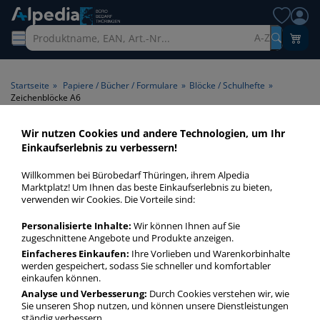
A-Z
Startseite
»
Papiere / Bücher / Formulare
»
Blöcke / Schulhefte
»
Zeichenblöcke A6
Wir nutzen Cookies und andere Technologien, um Ihr
Zeichenblöcke A6 > Format
Einkaufserlebnis zu verbessern!
A6
Willkommen bei Bürobedarf Thüringen, ihrem Alpedia
Marktplatz! Um Ihnen das beste Einkaufserlebnis zu bieten,
Zeichenblöcke A6 in bester Qualität zum günstigen Preis.
verwenden wir Cookies. Die Vorteile sind:
Finden Sie schnell Zeichenblöcke A6 mit unserer Filter-
Personalisierte Inhalte:
Wir können Ihnen auf Sie
Funktion.
zugeschnittene Angebote und Produkte anzeigen.
Einfacheres Einkaufen:
Ihre Vorlieben und Warenkorbinhalte
werden gespeichert, sodass Sie schneller und komfortabler
Zeichenblöcke A6
einkaufen können.
mehr Infos zur Kategorie
Analyse und Verbesserung:
Durch Cookies verstehen wir, wie
Sie unseren Shop nutzen, und können unsere Dienstleistungen
ständig verbessern.