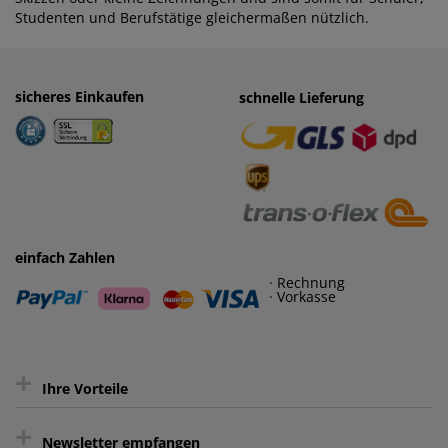
Studenten und Berufstätige gleichermaßen nützlich.
sicheres Einkaufen
einfaches Zahlen
schnelle Lieferung
· Rechnung
· Vorkasse
einfach Zahlen
· Rechnung
· Vorkasse
+
Ihre Vorteile
+
gratis Lieferung ab 150 € Warenwert
Newsletter empfangen