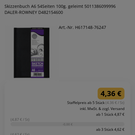
Skizzenbuch A6 54Seiten 100g. geleimt 5011386099996
DALER-ROWNEY D482154600
Art.-Nr. H617148-76247
4,36 €
Staffelpreis ab 5 Stück
(4.36 € / St)
inkl. MwSt. & zzgl. Versand
ab 1 Stück 4,87 €
(4.87 € / St)
-0,00 €
ab 3 Stück 4,62 €
(4.62 € / St)