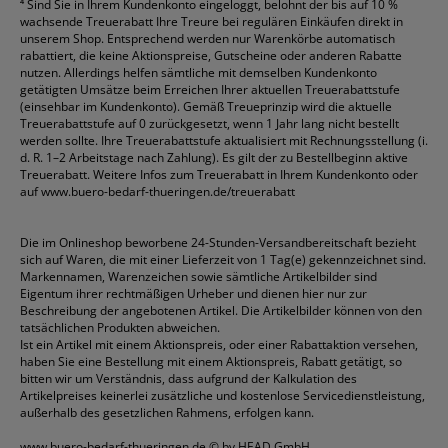
⁴
Sind Sie in Ihrem Kundenkonto eingeloggt, belohnt der bis auf 10 %
wachsende Treuerabatt Ihre Treure bei regulären Einkäufen direkt in
unserem Shop. Entsprechend werden nur Warenkörbe automatisch
rabattiert, die keine Aktionspreise, Gutscheine oder anderen Rabatte
nutzen. Allerdings helfen sämtliche mit demselben Kundenkonto
getätigten Umsätze beim Erreichen Ihrer aktuellen Treuerabattstufe
(einsehbar im Kundenkonto). Gemäß Treueprinzip wird die aktuelle
Treuerabattstufe auf 0 zurückgesetzt, wenn 1 Jahr lang nicht bestellt
werden sollte. Ihre Treuerabattstufe aktualisiert mit Rechnungsstellung (i.
d. R. 1–2 Arbeitstage nach Zahlung). Es gilt der zu Bestellbeginn aktive
Treuerabatt. Weitere Infos zum Treuerabatt in Ihrem Kundenkonto oder
auf
www.buero-bedarf-thueringen.de/treuerabatt
Die im Onlineshop beworbene 24-Stunden-Versandbereitschaft bezieht
sich auf Waren, die mit einer Lieferzeit von 1 Tag(e) gekennzeichnet sind.
Markennamen, Warenzeichen sowie sämtliche Artikelbilder sind
Eigentum ihrer rechtmäßigen Urheber und dienen hier nur zur
Beschreibung der angebotenen Artikel. Die Artikelbilder können von den
tatsächlichen Produkten abweichen.
Ist ein Artikel mit einem Aktionspreis, oder einer Rabattaktion versehen,
haben Sie eine Bestellung mit einem Aktionspreis, Rabatt getätigt, so
bitten wir um Verständnis, dass aufgrund der Kalkulation des
Artikelpreises keinerlei zusätzliche und kostenlose Servicedienstleistung,
außerhalb des gesetzlichen Rahmens, erfolgen kann.
www.buero-bedarf-thueringen.de
© by HEAD GmbH