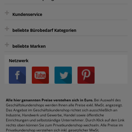
Kauf auf Rechnung³
+
Keine unerwünschte Werbung
Kundenservice
sicher Shoppen durch SSL
+
Bewertungs-Community
Sie können sich zu jeder Zeit abmelden.
Kontakt
beliebte Bürobedarf Kategorien
intelligentes Kundenkonto
Bürobedarf-Ratgeber
+
FAQ
Aktenvernichter
Haftnotizen
Prospekthüllen
beliebte Marken
Auftragspauschale
Archivboxen
Hängeregistratur
Registraturen
AGB
Batterien
Alco
Heftgeräte
Landré
Rückenschilder
Netzwerk
Datenschutz
Bleistifte
Avery/Zweckform
Heftstreifen
Leitz
Radiergummis
Privatsphäre-Einstellungen
Blöcke
Bic
Kaffee
Läufer
Schnellhefter
Über uns
Boardmarker
Canon
Klebeband
Melitta
Sichthüllen
Impressum
Briefablagen
Color Copy
Klebestifte
Navigator
Stehsammler
Reklamation / Retouren
Briefumschläge
Durable
Klemmmappen
Pentel
Taschenrechner
Alle hier genannten Preise verstehen sich in Euro.
Bei Auswahl des
Geschäftskundenshops werden Ihnen alle Preise exkl. MwSt. angezeigt.
Vertrag widerrufen (Privatkunden)
Druckerpatronen
DYMO
Kopierpapier
Pelikan
Textmarker
Das Angebot im Geschäftskundenshop richtet sich ausschließlich an
Rabatte & Aktionen
Etiketten
Edding
Korrekturmittel
Pilot
Tintenroller
Industrie, Handwerk und Gewerbe, Handel sowie öffentliche
Einrichtungen und selbstständige Unternehmer. Durch Klick auf den Link
Fineliner
Esselte
Kugelschreiber
Pritt
Tintenpatronen
rechts oben können Sie zum Privatkundenshop wechseln. Alle Preise im
Folienschreiber
Faber-Castell
Mappen
Schneider
Toilettenpapier
Privatkundenshop verstehen sich inkl. gesetzlicher MwSt.