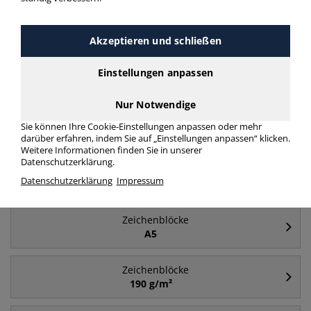
Häufig gesucht
Akzeptieren und schließen
Zeichenblöcke
Einstellungen anpassen
Aquarellblock
Nur Notwendige
Zeichenblöcke
Sie können Ihre Cookie-Einstellungen anpassen oder mehr
A2
darüber erfahren, indem Sie auf „Einstellungen anpassen“ klicken.
Weitere Informationen finden Sie in unserer
Datenschutzerklärung.
Zeichenblöcke
Datenschutzerklärung
Impressum
A4
Zeichenblöcke
A5
Zeichenblöcke
190 g/m²