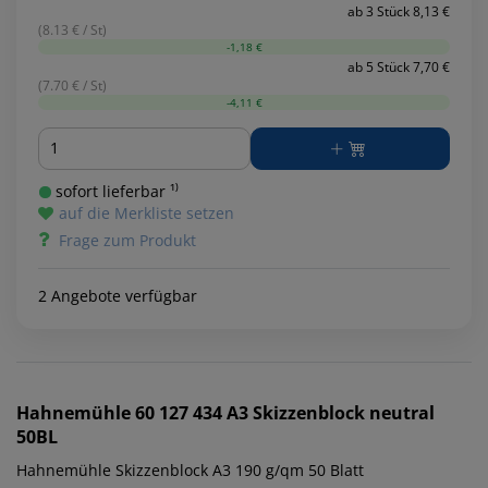
ab 3 Stück 8,13 €
(8.13 € / St)
-1,18 €
ab 5 Stück 7,70 €
(7.70 € / St)
-4,11 €
Menge
sofort lieferbar ¹⁾
auf die Merkliste setzen
Frage zum Produkt
2 Angebote verfügbar
Hahnemühle
60 127 434 A3 Skizzenblock neutral
50BL
Hahnemühle Skizzenblock A3 190 g/qm 50 Blatt