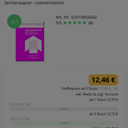
Zeichenpapier • Isometrieblock
Art.-Nr. SUS10662642
5/5
(6)
12,46 €
Staffelpreis ab 5 Stück
(12.46 € / St)
inkl. MwSt. & zzgl. Versand
ab 1 Stück 13,79 €
(13.79 € / St)
-0,00 €
ab 3 Stück 13,15 €
(13.15 € / St)
-1,93 €