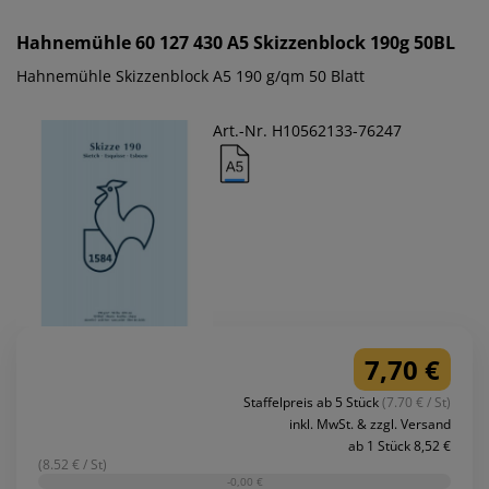
Hahnemühle
60 127 430 A5 Skizzenblock 190g 50BL
Hahnemühle Skizzenblock A5 190 g/qm 50 Blatt
Art.-Nr. H10562133-76247
7,70 €
Staffelpreis ab 5 Stück
(7.70 € / St)
inkl. MwSt. & zzgl. Versand
ab 1 Stück 8,52 €
(8.52 € / St)
-0,00 €