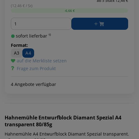
ab 5 Stück 12,46 €
(12.46 € / St)
-6,66 €
Menge
sofort lieferbar ¹⁾
Format:
A3
A4
auf die Merkliste setzen
Frage zum Produkt
4 Angebote verfügbar
Hahnemühle
Entwurfblock Diamant Spezial A4
transparent 80/85g
Hahnemühle A4 Entwurfblock Diamant Spezial transparent.