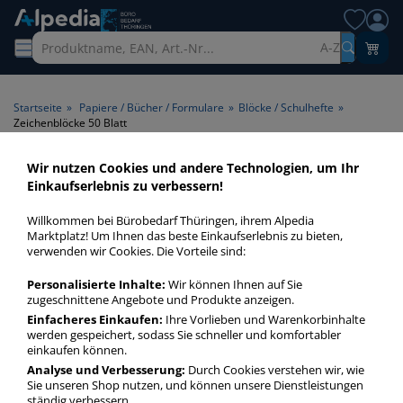
A-Z
Startseite
»
Papiere / Bücher / Formulare
»
Blöcke / Schulhefte
»
Zeichenblöcke 50 Blatt
Wir nutzen Cookies und andere Technologien, um Ihr
Zeichenblöcke 50 Blatt >
Einkaufserlebnis zu verbessern!
Blattanzahl 50 Blatt
Willkommen bei Bürobedarf Thüringen, ihrem Alpedia
Marktplatz! Um Ihnen das beste Einkaufserlebnis zu bieten,
Zeichenblöcke 50 Blatt in bester Qualität zum günstigen
verwenden wir Cookies. Die Vorteile sind:
Preis. Finden Sie schnell Zeichenblöcke 50 Blatt mit unserer
Personalisierte Inhalte:
Wir können Ihnen auf Sie
Filter-Funktion.
zugeschnittene Angebote und Produkte anzeigen.
Einfacheres Einkaufen:
Ihre Vorlieben und Warenkorbinhalte
werden gespeichert, sodass Sie schneller und komfortabler
Zeichenblöcke 50 Blatt
einkaufen können.
mehr Infos zur Kategorie
Analyse und Verbesserung:
Durch Cookies verstehen wir, wie
Sie unseren Shop nutzen, und können unsere Dienstleistungen
ständig verbessern.