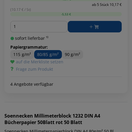
ab 5 Stück 10,17 €
(10.17 € / St)
-5,53 €
Menge
sofort lieferbar ¹⁾
Papiergrammatur:
115 g/m²
80/85 g/m²
90 g/m²
auf die Merkliste setzen
Frage zum Produkt
4 Angebote verfügbar
Soennecken
Millimeterblock 1232 DIN A4
Bücherpapier 50Blatt rot 50 Blatt
Soennecken Millimeterpapierblock DIN A4 80g/m² 50 Bl.