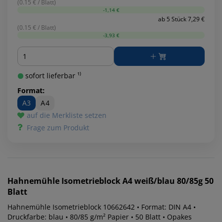
(0.15 € / Blatt)
-1,14 €
ab 5 Stück 7,29 €
(0.15 € / Blatt)
-3,93 €
Menge
sofort lieferbar ¹⁾
Format:
A3
A4
auf die Merkliste setzen
Frage zum Produkt
Hahnemühle
Isometrieblock A4 weiß/blau 80/85g 50
Blatt
Hahnemühle Isometrieblock 10662642 • Format: DIN A4 •
Druckfarbe: blau • 80/85 g/m² Papier • 50 Blatt • Opakes