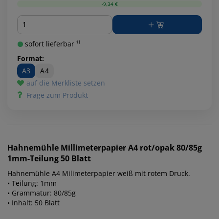
-9,34 €
Menge
sofort lieferbar ¹⁾
Format:
A3
A4
auf die Merkliste setzen
Frage zum Produkt
Hahnemühle
Millimeterpapier A4 rot/opak 80/85g
1mm-Teilung 50 Blatt
Hahnemühle A4 Milimeterpapier weiß mit rotem Druck.
• Teilung: 1mm
• Grammatur: 80/85g
• Inhalt: 50 Blatt