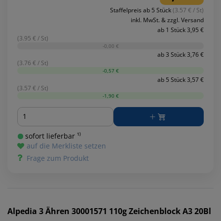
Staffelpreis ab 5 Stück
(3.57 € / St)
inkl. MwSt. & zzgl. Versand
ab 1 Stück 3,95 €
(3.95 € / St)
-0,00 €
ab 3 Stück 3,76 €
(3.76 € / St)
-0,57 €
ab 5 Stück 3,57 €
(3.57 € / St)
-1,90 €
Menge
sofort lieferbar ¹⁾
auf die Merkliste setzen
Frage zum Produkt
Alpedia
3 Ähren 30001571 110g Zeichenblock A3 20Bl