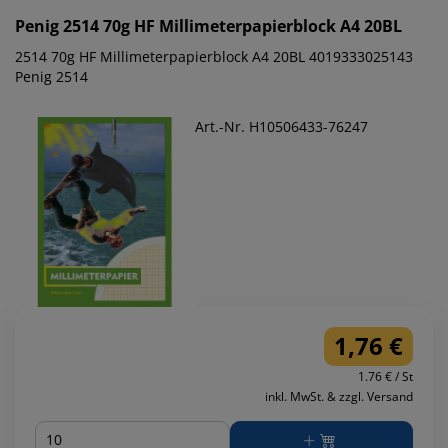
Penig
2514 70g HF Millimeterpapierblock A4 20BL
2514 70g HF Millimeterpapierblock A4 20BL 4019333025143
Penig 2514
Art.-Nr. H10506433-76247
1,76 €
1.76 € / St
inkl. MwSt. & zzgl. Versand
Menge