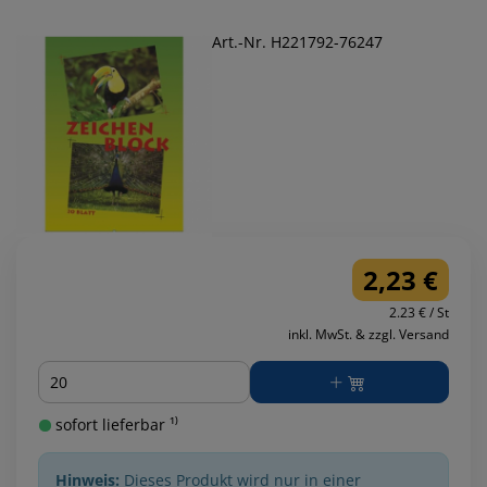
Art.-Nr. H221792-76247
2,23 €
2.23 € / St
inkl. MwSt. & zzgl. Versand
Menge
sofort lieferbar ¹⁾
Hinweis:
Dieses Produkt wird nur in einer