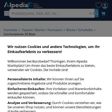
A-Z
Startseite
»
Papiere / Bücher / Formulare
»
Blöcke / Schulhefte
»
Zeichenblöcke 20 Blatt
Wir nutzen Cookies und andere Technologien, um Ihr
Zeichenblöcke 20 Blatt >
Einkaufserlebnis zu verbessern!
Blattanzahl 20 Blatt
Willkommen bei Bürobedarf Thüringen, ihrem Alpedia
Marktplatz! Um Ihnen das beste Einkaufserlebnis zu bieten,
Zeichenblöcke 20 Blatt in bester Qualität zum günstigen
verwenden wir Cookies. Die Vorteile sind:
Preis. Finden Sie schnell Zeichenblöcke 20 Blatt mit unserer
Personalisierte Inhalte:
Wir können Ihnen auf Sie
Filter-Funktion.
zugeschnittene Angebote und Produkte anzeigen.
Einfacheres Einkaufen:
Ihre Vorlieben und Warenkorbinhalte
werden gespeichert, sodass Sie schneller und komfortabler
Zeichenblöcke 20 Blatt
einkaufen können.
mehr Infos zur Kategorie
Analyse und Verbesserung:
Durch Cookies verstehen wir, wie
Sie unseren Shop nutzen, und können unsere Dienstleistungen
ständig verbessern.