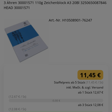
3 Ähren 30001571 110g Zeichenblock A3 20Bl 3250650087846
HEAD 30001571
Art.-Nr. H10508901-76247
11,45 €
Staffelpreis ab 5 Stück
(11.45 € / St)
inkl. MwSt. & zzgl. Versand
ab 1 Stück 12,67 €
(12.67 € / St)
-0,00 €
ab 3 Stück 12,08 €
(12.08 € / St)