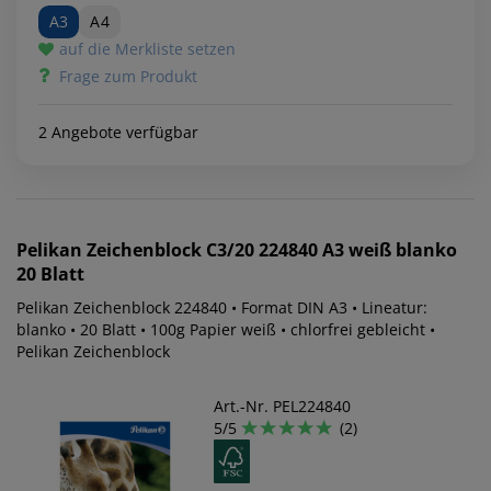
A3
A4
auf die Merkliste setzen
Frage zum Produkt
2 Angebote verfügbar
Pelikan
Zeichenblock C3/20 224840 A3 weiß blanko
20 Blatt
Pelikan Zeichenblock 224840 • Format DIN A3 • Lineatur:
blanko • 20 Blatt • 100g Papier weiß • chlorfrei gebleicht •
Pelikan Zeichenblock
Art.-Nr. PEL224840
5/5
(2)