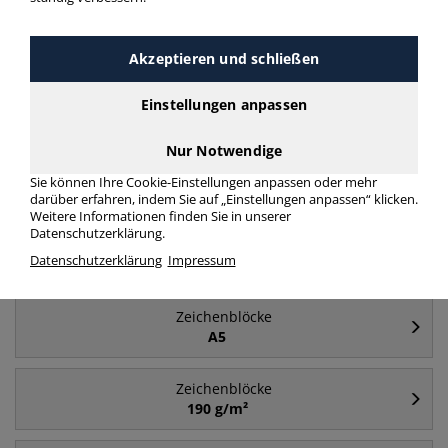
Häufig gesucht
Akzeptieren und schließen
Zeichenblöcke
Einstellungen anpassen
Aquarellblock
Nur Notwendige
Zeichenblöcke
Sie können Ihre Cookie-Einstellungen anpassen oder mehr
A2
darüber erfahren, indem Sie auf „Einstellungen anpassen“ klicken.
Weitere Informationen finden Sie in unserer
Datenschutzerklärung.
Zeichenblöcke
Datenschutzerklärung
Impressum
A4
Zeichenblöcke
A5
Zeichenblöcke
190 g/m²