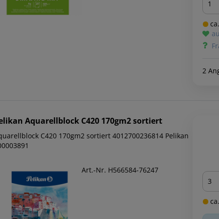
ca.
au
Fr
2 An
elikan
Aquarellblock C420 170gm2 sortiert
quarellblock C420 170gm2 sortiert 4012700236814 Pelikan
00003891
Art.-Nr. H566584-76247
Men
ca.