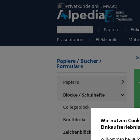
Privatkunde (inkl. MwSt.)
alle Kategorien
|
Papiere
|
Etik
Präsentation
|
Elektronik
|
Möbe
St
Papiere / Bücher /
Formulare
Papiere
Blöcke / Schulhefte
Collegeblock
Briefblöcke
Wir nutzen Cook
Einkaufserlebnis
Z
Zeichenblöcke
Willkommen bei Büro