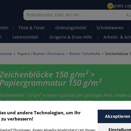
gratis Li
A-
etten
|
Tinte & Toner
|
Ordnungsmittel
|
Schreibwaren
|
l
|
Lebensmittel
|
Drogerie & Erste-Hilfe
|
Arbeits- & Sc
artseite
»
Papiere / Bücher / Formulare
»
Blöcke / Schulhefte
»
Zeichenblöcke 
Zeichenblöcke 150 g/m² >
Papiergrammatur 150 g/m²
Zeichenblöcke 150 gm² in bester Qualität zum günstigen Preis. Finden Si
Zeichenblöcke 150 gm² mit unserer Filter-Funktion.
ies und andere Technologien, um Ihr
Akzeptieren
 zu verbessern!
eichenblöcke 150 g/m²
Einstellun
bedarf Thüringen, ihrem Alpedia Marktplatz! Um Ihnen