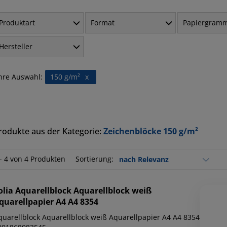
Produktart
Format
Papiergram
Hersteller
hre Auswahl:
150 g/m²
x
rodukte aus der Kategorie:
Zeichenblöcke 150 g/m²
 - 4 von 4 Produkten
Sortierung:
olia
Aquarellblock Aquarellblock weiß
quarellpapier A4 A4 8354
quarellblock Aquarellblock weiß Aquarellpapier A4 A4 8354