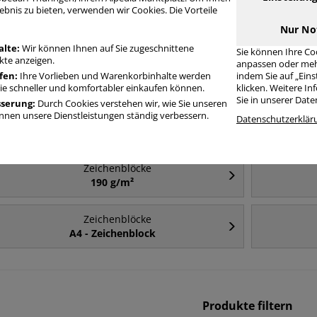
ebnis zu bieten, verwenden wir Cookies. Die Vorteile
Häufig gesucht
Nur No
alte:
Wir können Ihnen auf Sie zugeschnittene
Sie können Ihre Co
te anzeigen.
anpassen oder meh
Zeichenblöcke
fen:
Ihre Vorlieben und Warenkorbinhalte werden
indem Sie auf „Ein
Aquarellblock
Sie schneller und komfortabler einkaufen können.
klicken. Weitere I
Sie in unserer Dat
sserung:
Durch Cookies verstehen wir, wie Sie unseren
nen unsere Dienstleistungen ständig verbessern.
Zeichenblöcke
Datenschutzerklär
A4
Zeichenblöcke
190 g/m²
Zeichenblöcke
A4 - Zeichenblock
Produkte filtern