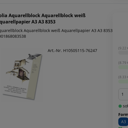
olia
Aquarellblock Aquarellblock weiß
quarellpapier A3 A3 8353
quarellblock Aquarellblock weiß Aquarellpapier A3 A3 8353
001868083538
(9.22 €
Art.-Nr. H10505115-76247
(8.79 €
(8.33 €
Men
sof
Form
A3