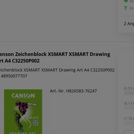
au
Fr
2 An
anson
Zeichenblock XSMART XSMART Drawing
rt A4 C32250P002
eichenblock XSMART XSMART Drawing Art A4 C32250P002
148950077707
(8.53 €
Art.-Nr. H826583-76247
(8.13 €
(7.70 €
Men