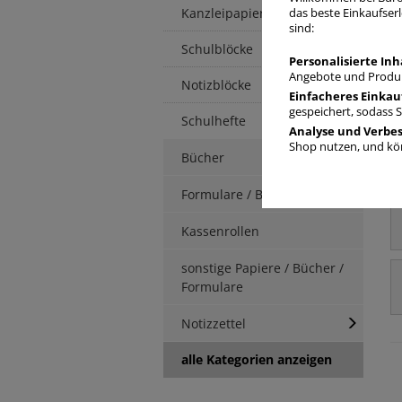
Kanzleipapier
das beste Einkaufserl
sind:
Schulblöcke
Personalisierte Inh
Angebote und Produk
Notizblöcke
Einfacheres Einkau
gespeichert, sodass 
Schulhefte
Analyse und Verbe
Shop nutzen, und kön
Bücher
Formulare / Berichte
Kassenrollen
sonstige Papiere / Bücher /
Formulare
Notizzettel
alle Kategorien anzeigen