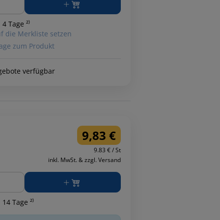
 4 Tage ²⁾
f die Merkliste setzen
age zum Produkt
gebote verfügbar
9,83 €
9.83 € / St
inkl. MwSt. & zzgl. Versand
ge
 14 Tage ²⁾