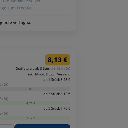
f die Merkliste setzen
age zum Produkt
gebote verfügbar
8,13 €
Staffelpreis ab 3 Stück
(8.13 € / St)
inkl. MwSt. & zzgl. Versand
ab 1 Stück 8,53 €
 / St)
-0,00 €
ab 3 Stück 8,13 €
 / St)
-1,21 €
ab 5 Stück 7,70 €
 / St)
-4,17 €
ge