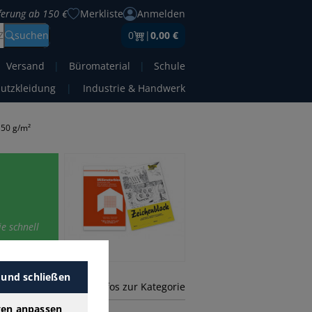
eferung ab 150 €
Merkliste
Anmelden
Z
suchen
0
|
0,00 €
Versand
|
Büromaterial
|
Schule
hutzkleidung
|
Industrie & Handwerk
150 g/m²
e schnell
 und schließen
mehr Infos zur Kategorie
gen anpassen