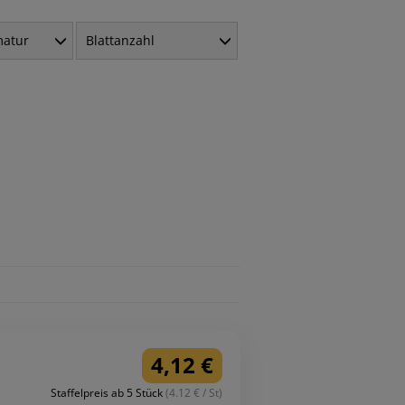
matur
Blattanzahl
4,12 €
Staffelpreis ab 5 Stück
(4.12 € / St)