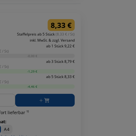
8,33 €
Staffelpreis ab 5 Stück
(8.33 € / St)
inkl. MwSt. & zzgl. Versand
ab 1 Stück 9,22 €
 / St)
-0,00 €
ab 3 Stück 8,79 €
 / St)
-1,29 €
ab 5 Stück 8,33 €
 / St)
-4,46 €
ge
ort lieferbar ¹⁾
at:
A4