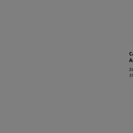
C
A
Z
3