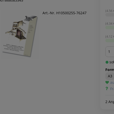
001868083545
(4.56 €
Art.-Nr. H10500255-76247
(4.34 €
(4.12 €
Men
sof
Form
A3
au
Fr
2 An