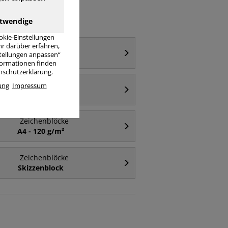
twendige
okie-Einstellungen
r darüber erfahren,
Zeichenblöcke
stellungen anpassen“
A2
nformationen finden
enschutzerklärung.
Zeichenblöcke
ung
Impressum
A5
Zeichenblöcke
A4 - 120 g/m²
Zeichenblöcke
Skizzenblock