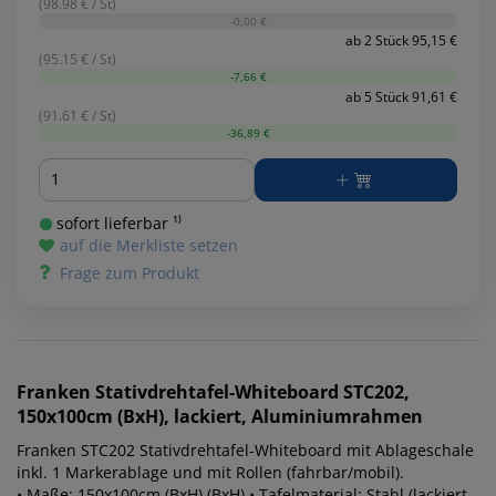
(98.98 € / St)
-0,00 €
ab 2 Stück 95,15 €
(95.15 € / St)
-7,66 €
ab 5 Stück 91,61 €
(91.61 € / St)
-36,89 €
Menge
sofort lieferbar ¹⁾
auf die Merkliste setzen
Frage zum Produkt
Franken
Stativdrehtafel-Whiteboard STC202,
150x100cm (BxH), lackiert, Aluminiumrahmen
Franken STC202 Stativdrehtafel-Whiteboard mit Ablageschale
inkl. 1 Markerablage und mit Rollen (fahrbar/mobil).
• Maße: 150x100cm (BxH) (BxH) • Tafelmaterial: Stahl (lackiert