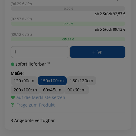
(96.29 € / St)
-0,00 €
ab 2 Stück 92,57 €
(92.57 € / St)
-7,45 €
ab 5 Stück 89,12 €
(89.12 € / St)
-35,88 €
Menge
sofort lieferbar ¹⁾
Maße:
120x90cm
150x100cm
180x120cm
200x100cm
60x45cm
90x60cm
auf die Merkliste setzen
Frage zum Produkt
3 Angebote verfügbar