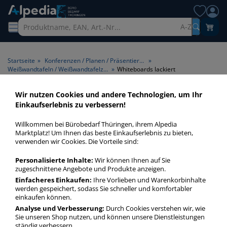
A-Z
Startseite
»
Konferenzen / Planen / Präsentieren
»
Weißwandtafeln / Weißwandtafelzubehör
»
Whiteboards lackiert
Wir nutzen Cookies und andere Technologien, um Ihr
Whiteboards lackiert >
Einkaufserlebnis zu verbessern!
Tafeloberfläche lackiert
Willkommen bei Bürobedarf Thüringen, ihrem Alpedia
Marktplatz! Um Ihnen das beste Einkaufserlebnis zu bieten,
Whiteboards lackiert in bester Qualität zum günstigen Preis.
verwenden wir Cookies. Die Vorteile sind:
Finden Sie schnell Whiteboards lackiert mit unserer Filter-
Personalisierte Inhalte:
Wir können Ihnen auf Sie
Funktion.
zugeschnittene Angebote und Produkte anzeigen.
Einfacheres Einkaufen:
Ihre Vorlieben und Warenkorbinhalte
werden gespeichert, sodass Sie schneller und komfortabler
Whiteboards lackiert
einkaufen können.
mehr Infos zur Kategorie
Analyse und Verbesserung:
Durch Cookies verstehen wir, wie
Sie unseren Shop nutzen, und können unsere Dienstleistungen
ständig verbessern.