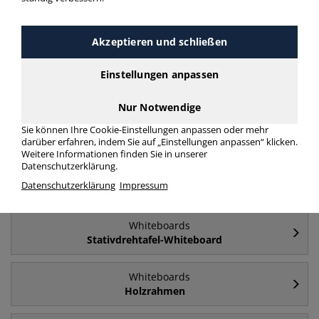
Häufig gesucht
Akzeptieren und schließen
Whiteboards
Einstellungen anpassen
klappbar
Nur Notwendige
Whiteboards
Sie können Ihre Cookie-Einstellungen anpassen oder mehr
einseitig
darüber erfahren, indem Sie auf „Einstellungen anpassen“ klicken.
Weitere Informationen finden Sie in unserer
Datenschutzerklärung.
Whiteboards
Datenschutzerklärung
Impressum
Alurahmen
Whiteboards
Stativdrehtafel-Whiteboard
Whiteboards
Holzrahmen