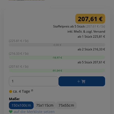
207,61 €
Staffelpreis ab 5 Stück
(207.61 € / St)
inkl. MwSt. & zzgl. Versand
ab 1 Stück 225,81 €
(225.81 € / St)
-0,00 €
ab 2 Stück 216,33 €
(216.33 € / St)
-18,97 €
ab 5 Stück 207,61 €
(207.61 € / St)
-91,04 €
Menge
ca. 4 Tage ²⁾
Maße:
150x100cm
75x115cm
75x55cm
auf die Merkliste setzen