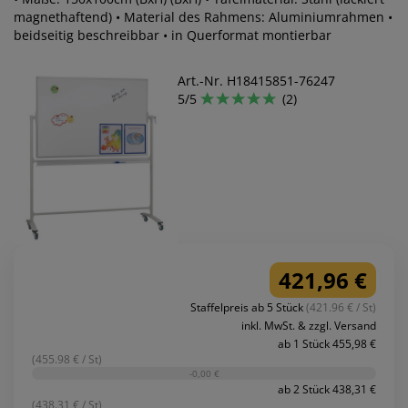
magnethaftend) • Material des Rahmens: Aluminiumrahmen •
beidseitig beschreibbar • in Querformat montierbar
Art.-Nr. H18415851-76247
5/5
(2)
421,96 €
Staffelpreis ab 5 Stück
(421.96 € / St)
inkl. MwSt. & zzgl. Versand
ab 1 Stück 455,98 €
(455.98 € / St)
-0,00 €
ab 2 Stück 438,31 €
(438.31 € / St)