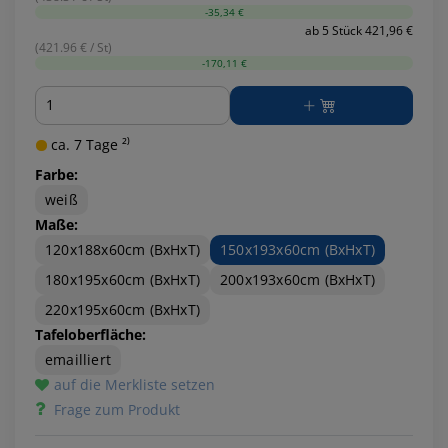
-35,34 €
ab 5 Stück 421,96 €
(421.96 € / St)
-170,11 €
Menge
ca. 7 Tage ²⁾
Farbe:
weiß
Maße:
120x188x60cm (BxHxT)
150x193x60cm (BxHxT)
180x195x60cm (BxHxT)
200x193x60cm (BxHxT)
220x195x60cm (BxHxT)
Tafeloberfläche:
emailliert
auf die Merkliste setzen
Frage zum Produkt