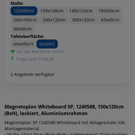
Maße:
120x90cm
150x100cm
180x120cm
180x90cm
200x100cm
240x120cm
300x120cm
60x45cm
90x60cm
Tafeloberfläche:
emailliert
lackiert
auf die Merkliste setzen
Frage zum Produkt
2 Angebote verfügbar
Magnetoplan
Whiteboard SP, 1240588, 150x120cm
(BxH), lackiert, Aluminiumrahmen
Magnetoplan SP 1240588 Whiteboard mit Ablageschale inkl.
Montagematerial.
• Maße: 150x120cm (BxH) (BxH) • Tafelmaterial: Stahl (lackiert