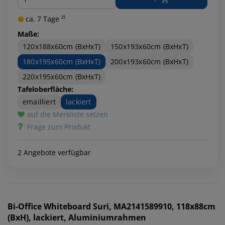
ca. 7 Tage ²⁾
Maße:
120x188x60cm (BxHxT)
150x193x60cm (BxHxT)
180x195x60cm (BxHxT)
200x193x60cm (BxHxT)
220x195x60cm (BxHxT)
Tafeloberfläche:
emailliert
lackiert
auf die Merkliste setzen
Frage zum Produkt
2 Angebote verfügbar
Bi-Office
Whiteboard Suri, MA2141589910, 118x88cm
(BxH), lackiert, Aluminiumrahmen