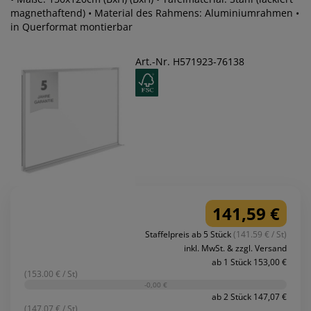
magnethaftend) • Material des Rahmens: Aluminiumrahmen •
in Querformat montierbar
Art.-Nr. H571923-76138
141,59 €
Staffelpreis ab 5 Stück
(141.59 € / St)
inkl. MwSt. & zzgl. Versand
ab 1 Stück 153,00 €
(153.00 € / St)
-0,00 €
ab 2 Stück 147,07 €
(147.07 € / St)