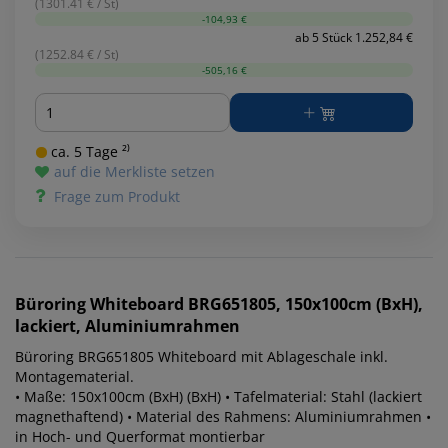
(1301.41 € / St)
-104,93 €
ab 5 Stück 1.252,84 €
(1252.84 € / St)
-505,16 €
Menge
ca. 5 Tage ²⁾
auf die Merkliste setzen
Frage zum Produkt
Büroring
Whiteboard BRG651805, 150x100cm (BxH),
lackiert, Aluminiumrahmen
Büroring BRG651805 Whiteboard mit Ablageschale inkl.
Montagematerial.
• Maße: 150x100cm (BxH) (BxH) • Tafelmaterial: Stahl (lackiert
magnethaftend) • Material des Rahmens: Aluminiumrahmen •
in Hoch- und Querformat montierbar