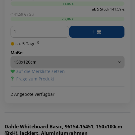
-11,85 €
ab 5 Stück 141,59 €
(141.59 € / St)
-57,06 €
Menge
ca. 5 Tage ²⁾
Maße:
auf die Merkliste setzen
Frage zum Produkt
2 Angebote verfügbar
Dahle
Whiteboard Basic, 96154-15451, 150x100cm
(BxH), lackiert, Aluminiumrahmen