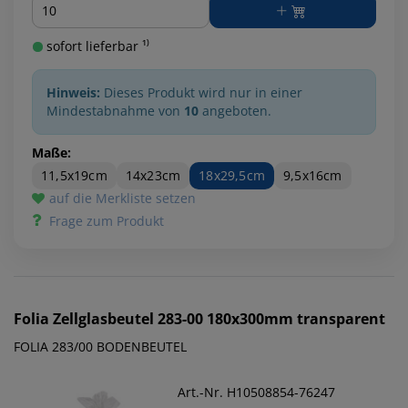
Menge
sofort lieferbar ¹⁾
Hinweis:
Dieses Produkt wird nur in einer
Mindestabnahme von
10
angeboten.
Maße:
11,5x19cm
14x23cm
18x29,5cm
9,5x16cm
auf die Merkliste setzen
Frage zum Produkt
Folia
Zellglasbeutel 283-00 180x300mm transparent
FOLIA 283/00 BODENBEUTEL
Art.-Nr. H10508854-76247