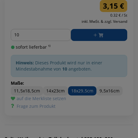
3,15 €
0.32 € / St
inkl. MwSt. & zzgl. Versand
Menge
sofort lieferbar ¹⁾
Hinweis:
Dieses Produkt wird nur in einer
Mindestabnahme von
10
angeboten.
Maße:
11,5x18,5cm
14x23cm
18x29,5cm
9,5x16cm
auf die Merkliste setzen
Frage zum Produkt