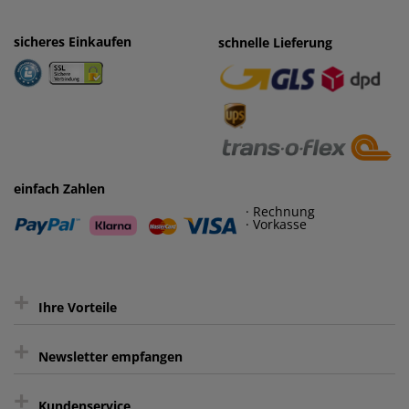
sicheres Einkaufen
einfaches Zahlen
schnelle Lieferung
· Rechnung
· Vorkasse
einfach Zahlen
· Rechnung
· Vorkasse
+
Ihre Vorteile
+
gratis Lieferung ab 150 € Warenwert
Newsletter empfangen
Kauf auf Rechnung³
+
Keine unerwünschte Werbung
Kundenservice