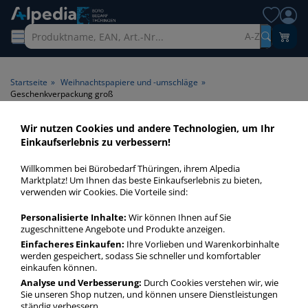
A-Z
Startseite
»
Weihnachtspapiere und -umschläge
»
Geschenkverpackung groß
Wir nutzen Cookies und andere Technologien, um Ihr
Geschenkverpackung groß >
Einkaufserlebnis zu verbessern!
Fassungsvermögen ca. groß
Willkommen bei Bürobedarf Thüringen, ihrem Alpedia
Marktplatz! Um Ihnen das beste Einkaufserlebnis zu bieten,
Geschenkverpackung groß in bester Qualität zum günstigen
verwenden wir Cookies. Die Vorteile sind:
Preis. Finden Sie schnell Geschenkverpackung groß mit
Personalisierte Inhalte:
Wir können Ihnen auf Sie
unserer Filter-Funktion.
zugeschnittene Angebote und Produkte anzeigen.
Einfacheres Einkaufen:
Ihre Vorlieben und Warenkorbinhalte
werden gespeichert, sodass Sie schneller und komfortabler
Geschenkverpackung groß
einkaufen können.
mehr Infos zur Kategorie
Analyse und Verbesserung:
Durch Cookies verstehen wir, wie
Sie unseren Shop nutzen, und können unsere Dienstleistungen
ständig verbessern.