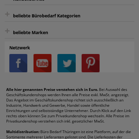
sicher Shoppen durch SSL
+
Bewertungs-Community
Sie können sich zu jeder Zeit abmelden.
Kontakt
beliebte Bürobedarf Kategorien
intelligentes Kundenkonto
Bürobedarf-Ratgeber
+
FAQ
Aktenvernichter
Haftnotizen
Prospekthüllen
beliebte Marken
Auftragspauschale
Archivboxen
Hängeregistratur
Registraturen
AGB
Batterien
Alco
Heftgeräte
Landré
Rückenschilder
Netzwerk
Datenschutz
Bleistifte
Avery/Zweckform
Heftstreifen
Leitz
Radiergummis
Privatsphäre-Einstellungen
Blöcke
Bic
Kaffee
Läufer
Schnellhefter
Über uns
Boardmarker
Canon
Klebeband
Melitta
Sichthüllen
Impressum
Briefablagen
Color Copy
Klebestifte
Navigator
Stehsammler
Reklamation / Retouren
Briefumschläge
Durable
Klemmmappen
Pentel
Taschenrechner
Alle hier genannten Preise verstehen sich in Euro.
Bei Auswahl des
Geschäftskundenshops werden Ihnen alle Preise exkl. MwSt. angezeigt.
Vertrag widerrufen (Privatkunden)
Druckerpatronen
DYMO
Kopierpapier
Pelikan
Textmarker
Das Angebot im Geschäftskundenshop richtet sich ausschließlich an
Rabatte & Aktionen
Etiketten
Edding
Korrekturmittel
Pilot
Tintenroller
Industrie, Handwerk und Gewerbe, Handel sowie öffentliche
Einrichtungen und selbstständige Unternehmer. Durch Klick auf den Link
Fineliner
Esselte
Kugelschreiber
Pritt
Tintenpatronen
rechts oben können Sie zum Privatkundenshop wechseln. Alle Preise im
Folienschreiber
Faber-Castell
Mappen
Schneider
Toilettenpapier
Privatkundenshop verstehen sich inkl. gesetzlicher MwSt.
Formulare
Fellowes
Ordner
Stabilo
Toner
Multidistribution:
Büro Bedarf Thüringen ist eine Plattform, auf der die
Sortimente mehrerer Lieferanten gelistet sind. Die Lieferkosten der
Gelschreiber
Franken
Packband
Staedtler
Versandmaterial