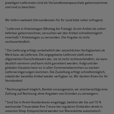
jeweiligen Lieferanten sind als Versandkostenpauschale gekennzeichnet
Geschäftsbücher
Fripa
Permanentmarker
Tesa
Versandtaschen
und sind zu beachten.
HAN
Tipp-Ex
HP
alle Marken anzeigen
Wir liefern weltweit (Versandkosten für Ihr Land bitte voher erfragen).
¹
Lieferzeit in Arbeitstagen (Montag bis Freitag). Ist ein Artikel als sofort
lieferbar gekennzeichnet, versuchen wir den Artikel schnellstmöglich
innerhalb 1 Arbeitstages zu versenden. Die Angabe ist nicht
rechtsverbindlich.
²
Die Lieferung erfolgt vorbehaltlich der tatsächlichen Verfügbarkeit ab
Werk bzw. ab Lieferant. Die angegebene Lieferzeit stellt einen
allgemeinen Durschnittswert dar, sie ist nicht rechtsverbindlich, sie kann
deutlich variieren und kann nicht garantiert werden. Aufgrund der
globalen Situation kann es in allen Sortimentsbereichen zu starken
Lieferverzögerungen kommen. Die Zustellung erfolgt schnellstmöglich,
sobald der bestellte Artikel wieder verfügbar ist. Wir danken Ihnen für Ihr
Verständnis!
³
Rechnungskauf möglich, Bonität vorausgesetzt, wir sind berechtigt eine
Zahlung auf Rechnung ohne Angaben von Gründen zu verweigern.
⁴
Sind Sie in Ihrem Kundenkonto eingeloggt, belohnt der bis auf 10 %
wachsende Treuerabatt Ihre Treure bei regulären Einkäufen direkt in
unserem Shop. Entsprechend werden nur Warenkörbe automatisch