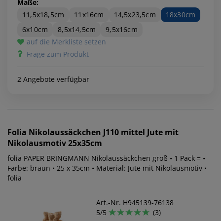
Maße:
11,5x18,5cm
11x16cm
14,5x23,5cm
18x30cm
6x10cm
8,5x14,5cm
9,5x16cm
auf die Merkliste setzen
Frage zum Produkt
2 Angebote verfügbar
Folia
Nikolaussäckchen J110 mittel Jute mit
Nikolausmotiv 25x35cm
folia PAPER BRINGMANN Nikolaussäckchen groß • 1 Pack = •
Farbe: braun • 25 x 35cm • Material: Jute mit Nikolausmotiv •
folia
Art.-Nr. H945139-76138
5/5
(3)