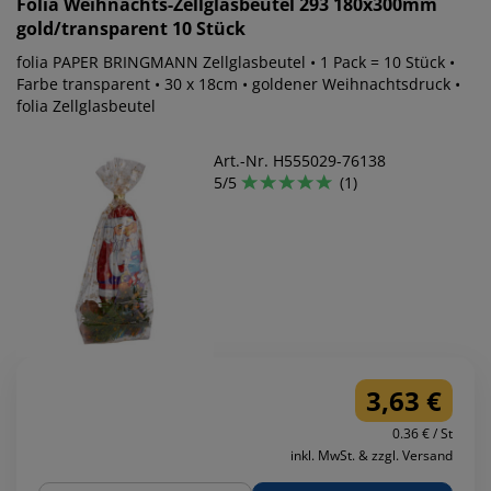
Folia
Weihnachts-Zellglasbeutel 293 180x300mm
gold/transparent 10 Stück
folia PAPER BRINGMANN Zellglasbeutel • 1 Pack = 10 Stück •
Farbe transparent • 30 x 18cm • goldener Weihnachtsdruck •
folia Zellglasbeutel
Art.-Nr. H555029-76138
5/5
(1)
3,63 €
0.36 € / St
inkl. MwSt. & zzgl. Versand