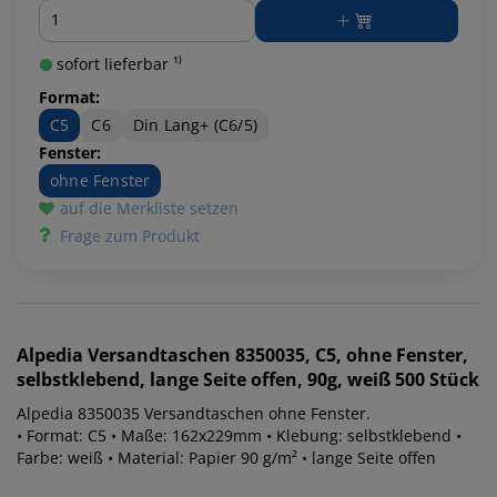
Menge
sofort lieferbar ¹⁾
Format:
C5
C6
Din Lang+ (C6/5)
Fenster:
ohne Fenster
auf die Merkliste setzen
Frage zum Produkt
Alpedia
Versandtaschen 8350035, C5, ohne Fenster,
selbstklebend, lange Seite offen, 90g, weiß 500 Stück
Alpedia 8350035 Versandtaschen ohne Fenster.
• Format: C5 • Maße: 162x229mm • Klebung: selbstklebend •
Farbe: weiß • Material: Papier 90 g/m² • lange Seite offen