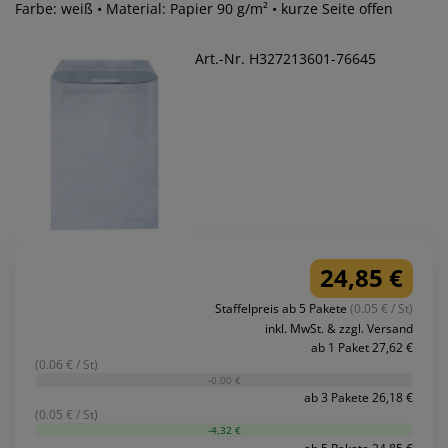
Farbe: weiß • Material: Papier 90 g/m² • kurze Seite offen
Art.-Nr. H327213601-76645
24,85 €
Staffelpreis ab 5 Pakete
(0.05 € / St)
inkl. MwSt. & zzgl. Versand
ab 1 Paket 27,62 €
(0.06 € / St)
-0,00 €
ab 3 Pakete 26,18 €
(0.05 € / St)
-4,32 €