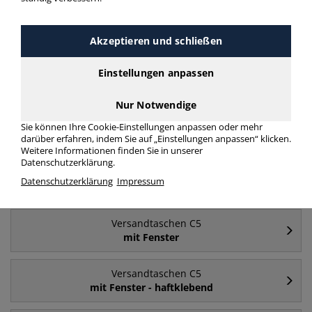
Versandtaschen C5 ohne Fenster 500 Stück
mehr Infos zur Kategorie
Akzeptieren und schließen
Einstellungen anpassen
Häufig gesucht
Nur Notwendige
Versandtaschen C5
Sie können Ihre Cookie-Einstellungen anpassen oder mehr
C5
darüber erfahren, indem Sie auf „Einstellungen anpassen“ klicken.
Weitere Informationen finden Sie in unserer
Datenschutzerklärung.
Versandtaschen C5
Datenschutzerklärung
Impressum
ohne Fenster
Versandtaschen C5
mit Fenster
Versandtaschen C5
mit Fenster - haftklebend