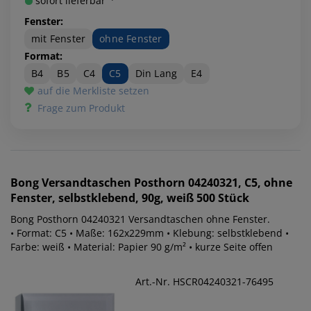
sofort lieferbar ¹⁾
Fenster:
mit Fenster
ohne Fenster
Format:
B4
B5
C4
C5
Din Lang
E4
auf die Merkliste setzen
Frage zum Produkt
Bong
Versandtaschen Posthorn 04240321, C5, ohne
Fenster, selbstklebend, 90g, weiß 500 Stück
Bong Posthorn 04240321 Versandtaschen ohne Fenster.
• Format: C5 • Maße: 162x229mm • Klebung: selbstklebend •
Farbe: weiß • Material: Papier 90 g/m² • kurze Seite offen
Art.-Nr. HSCR04240321-76495