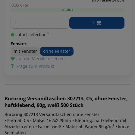
ab 5 Pakete 24,85 €
(0.05 € / St)
-13,86 €
Menge
sofort lieferbar ¹⁾
Fenster:
mit Fenster
ohne Fenster
auf die Merkliste setzen
Frage zum Produkt
Büroring
Versandtaschen 307213, C5, ohne Fenster,
haftklebend, 90g, weiß 500 Stück
Büroring 307213 Versandtaschen ohne Fenster.
• Format: C5 • Maße: 162x229mm • Klebung: haftklebend mit
Abziehstreifen • Farbe: weiß • Material: Papier 90 g/m² • kurze
Seite offen