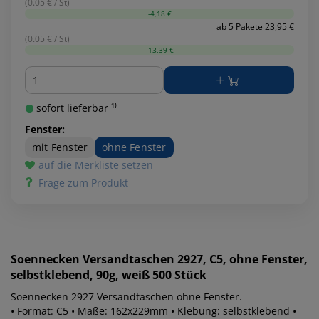
(0.05 € / St)
-4,18 €
ab 5 Pakete 23,95 €
(0.05 € / St)
-13,39 €
Menge
sofort lieferbar ¹⁾
Fenster:
mit Fenster
ohne Fenster
auf die Merkliste setzen
Frage zum Produkt
Soennecken
Versandtaschen 2927, C5, ohne Fenster,
selbstklebend, 90g, weiß 500 Stück
Soennecken 2927 Versandtaschen ohne Fenster.
• Format: C5 • Maße: 162x229mm • Klebung: selbstklebend •