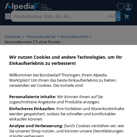
A-Z
Startseite
»
Versandmaterial
»
Versandtaschen
»
Versandtaschen C5 ohne Fenster 500 Stück
Wir nutzen Cookies und andere Technologien, um Ihr
Versandtaschen C5 ohne
Einkaufserlebnis zu verbessern!
Fenster 500 Stück > Fenster
Willkommen bei Bürobedarf Thüringen, ihrem Alpedia
ohne Fenster > Inhalt 500
Marktplatz! Um Ihnen das beste Einkaufserlebnis zu bieten,
verwenden wir Cookies. Die Vorteile sind:
Stück
Personalisierte Inhalte:
Wir können Ihnen auf Sie
zugeschnittene Angebote und Produkte anzeigen.
Versandtaschen C5 ohne Fenster 500 Stück in bester
Qualität zum günstigen Preis. Finden Sie schnell
Einfacheres Einkaufen:
Ihre Vorlieben und Warenkorbinhalte
werden gespeichert, sodass Sie schneller und komfortabler
Versandtaschen C5 ohne Fenster 500 Stück mit unserer
einkaufen können.
Filter-Funktion.
Analyse und Verbesserung:
Durch Cookies verstehen wir, wie
Sie unseren Shop nutzen, und können unsere Dienstleistungen
ständig verbessern.