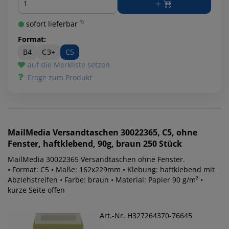
sofort lieferbar ¹⁾
Format:
B4
C3+
C5
auf die Merkliste setzen
Frage zum Produkt
MailMedia
Versandtaschen 30022365, C5, ohne
Fenster, haftklebend, 90g, braun 250 Stück
MailMedia 30022365 Versandtaschen ohne Fenster.
• Format: C5 • Maße: 162x229mm • Klebung: haftklebend mit
Abziehstreifen • Farbe: braun • Material: Papier 90 g/m² •
kurze Seite offen
Art.-Nr. H327264370-76645