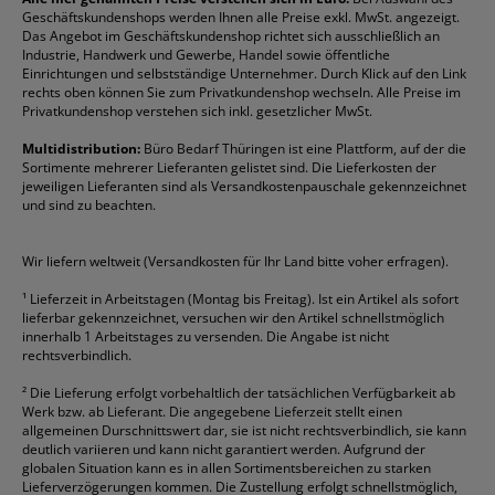
Geschäftskundenshops werden Ihnen alle Preise exkl. MwSt. angezeigt.
Vertrag widerrufen (Privatkunden)
Druckerpatronen
DYMO
Kopierpapier
Pelikan
Textmarker
Das Angebot im Geschäftskundenshop richtet sich ausschließlich an
Rabatte & Aktionen
Etiketten
Edding
Korrekturmittel
Pilot
Tintenroller
Industrie, Handwerk und Gewerbe, Handel sowie öffentliche
Einrichtungen und selbstständige Unternehmer. Durch Klick auf den Link
Fineliner
Esselte
Kugelschreiber
Pritt
Tintenpatronen
rechts oben können Sie zum Privatkundenshop wechseln. Alle Preise im
Folienschreiber
Faber-Castell
Mappen
Schneider
Toilettenpapier
Privatkundenshop verstehen sich inkl. gesetzlicher MwSt.
Formulare
Fellowes
Ordner
Stabilo
Toner
Multidistribution:
Büro Bedarf Thüringen ist eine Plattform, auf der die
Sortimente mehrerer Lieferanten gelistet sind. Die Lieferkosten der
Gelschreiber
Franken
Packband
Staedtler
Versandmaterial
jeweiligen Lieferanten sind als Versandkostenpauschale gekennzeichnet
Geschäftsbücher
Fripa
Permanentmarker
Tesa
Versandtaschen
und sind zu beachten.
HAN
Tipp-Ex
HP
alle Marken anzeigen
Wir liefern weltweit (Versandkosten für Ihr Land bitte voher erfragen).
¹
Lieferzeit in Arbeitstagen (Montag bis Freitag). Ist ein Artikel als sofort
lieferbar gekennzeichnet, versuchen wir den Artikel schnellstmöglich
innerhalb 1 Arbeitstages zu versenden. Die Angabe ist nicht
rechtsverbindlich.
²
Die Lieferung erfolgt vorbehaltlich der tatsächlichen Verfügbarkeit ab
Werk bzw. ab Lieferant. Die angegebene Lieferzeit stellt einen
allgemeinen Durschnittswert dar, sie ist nicht rechtsverbindlich, sie kann
deutlich variieren und kann nicht garantiert werden. Aufgrund der
globalen Situation kann es in allen Sortimentsbereichen zu starken
Lieferverzögerungen kommen. Die Zustellung erfolgt schnellstmöglich,