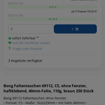
(0.23 € / St)
-9,57 €
ab 5 Pakete 55,03 €
(0.22 € / St)
-30,70 €
Menge
sofort lieferbar ¹⁾
auf die Merkliste setzen
Frage zum Produkt
3 Angebote verfügbar
Bong
Faltentaschen 69112, C5, ohne Fenster,
haftklebend, 40mm-Falte, 110g, braun 250 Stück
Bong 69112 Faltentaschen ohne Fenster.
• Format: C5 • Maße: 162x229mm • mit Falte (40mm) •