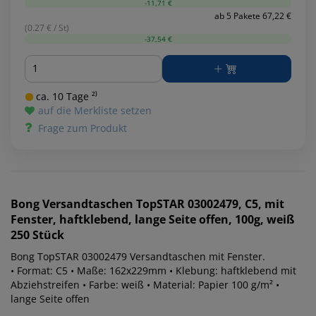
-11,71 €
ab 5 Pakete 67,22 €
(0.27 € / St)
-37,54 €
Menge
ca. 10 Tage ²⁾
auf die Merkliste setzen
Frage zum Produkt
Bong
Versandtaschen TopSTAR 03002479, C5, mit
Fenster, haftklebend, lange Seite offen, 100g, weiß
250 Stück
Bong TopSTAR 03002479 Versandtaschen mit Fenster.
• Format: C5 • Maße: 162x229mm • Klebung: haftklebend mit
Abziehstreifen • Farbe: weiß • Material: Papier 100 g/m² •
lange Seite offen