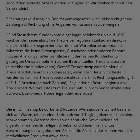
sobald der bestellte Artikel wieder verfügbar ist. Wir danken Ihnen für Ihr
Verständnis!
³
Rechnungskauf möglich, Bonität vorausgesetzt, wir sind berechtigt eine
Zahlung auf Rechnung ohne Angaben von Gründen zu verweigern.
⁴
Sind Sie in Ihrem Kundenkonto eingeloggt, belohnt der bis auf 10 %
wachsende Treuerabatt Ihre Treure bei regulären Einkäufen direkt in
unserem Shop. Entsprechend werden nur Warenkörbe automatisch
rabattiert, die keine Aktionspreise, Gutscheine oder anderen Rabatte
nutzen. Allerdings helfen sämtliche mit demselben Kundenkonto
getätigten Umsätze beim Erreichen Ihrer aktuellen Treuerabattstufe
(einsehbar im Kundenkonto). Gemäß Treueprinzip wird die aktuelle
Treuerabattstufe auf 0 zurückgesetzt, wenn 1 Jahr lang nicht bestellt
werden sollte. Ihre Treuerabattstufe aktualisiert mit Rechnungsstellung (i.
d. R. 1–2 Arbeitstage nach Zahlung). Es gilt der zu Bestellbeginn aktive
Treuerabatt. Weitere Infos zum Treuerabatt in Ihrem Kundenkonto oder
auf
www.buero-bedarf-thueringen.de/treuerabatt
Die im Onlineshop beworbene 24-Stunden-Versandbereitschaft bezieht
sich auf Waren, die mit einer Lieferzeit von 1 Tag(e) gekennzeichnet sind.
Markennamen, Warenzeichen sowie sämtliche Artikelbilder sind
Eigentum ihrer rechtmäßigen Urheber und dienen hier nur zur
Beschreibung der angebotenen Artikel. Die Artikelbilder können von den
tatsächlichen Produkten abweichen.