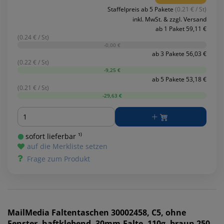
Staffelpreis ab 5 Pakete
(0.21 € / St)
inkl. MwSt. & zzgl. Versand
ab 1 Paket 59,11 €
(0.24 € / St)
-0,00 €
ab 3 Pakete 56,03 €
(0.22 € / St)
-9,25 €
ab 5 Pakete 53,18 €
(0.21 € / St)
-29,63 €
Menge
sofort lieferbar ¹⁾
auf die Merkliste setzen
Frage zum Produkt
MailMedia
Faltentaschen 30002458, C5, ohne
Fenster, haftklebend, 30mm-Falte, 110g, braun 250