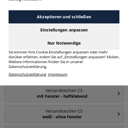
Häufig gesucht
Akzeptieren und schließen
Versandtaschen C5
Einstellungen anpassen
C5
Nur Notwendige
Versandtaschen C5
Sie können Ihre Cookie-Einstellungen anpassen oder mehr
ohne Fenster
darüber erfahren, indem Sie auf „Einstellungen anpassen“ klicken.
Weitere Informationen finden Sie in unserer
Datenschutzerklärung.
Versandtaschen C5
Datenschutzerklärung
Impressum
mit Fenster
Versandtaschen C5
mit Fenster - haftklebend
Versandtaschen C5
weiß - ohne Fenster