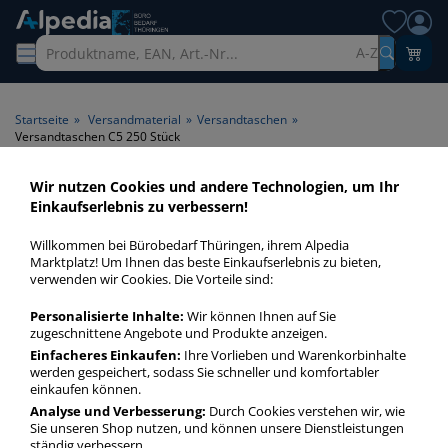
A-Z
Startseite
»
Versandmaterial
»
Versandtaschen
»
Versandtaschen C5 250 Stück
Wir nutzen Cookies und andere Technologien, um Ihr
Versandtaschen C5 250 Stück
Einkaufserlebnis zu verbessern!
> Inhalt 250 Stück
Willkommen bei Bürobedarf Thüringen, ihrem Alpedia
Marktplatz! Um Ihnen das beste Einkaufserlebnis zu bieten,
Versandtaschen C5 250 Stück in bester Qualität zum
verwenden wir Cookies. Die Vorteile sind:
günstigen Preis. Finden Sie schnell Versandtaschen C5 250
Personalisierte Inhalte:
Wir können Ihnen auf Sie
Stück mit unserer Filter-Funktion.
zugeschnittene Angebote und Produkte anzeigen.
Einfacheres Einkaufen:
Ihre Vorlieben und Warenkorbinhalte
werden gespeichert, sodass Sie schneller und komfortabler
Versandtaschen C5 250 Stück
einkaufen können.
mehr Infos zur Kategorie
Analyse und Verbesserung:
Durch Cookies verstehen wir, wie
Sie unseren Shop nutzen, und können unsere Dienstleistungen
ständig verbessern.