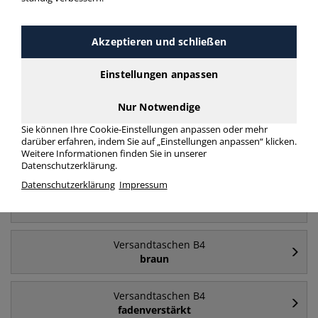
Akzeptieren und schließen
Häufig gesucht
Einstellungen anpassen
Versandtaschen B4
B4
Nur Notwendige
Sie können Ihre Cookie-Einstellungen anpassen oder mehr
darüber erfahren, indem Sie auf „Einstellungen anpassen“ klicken.
Versandtaschen B4
Weitere Informationen finden Sie in unserer
mit Fenster
Datenschutzerklärung.
Datenschutzerklärung
Impressum
Versandtaschen B4
ohne Fenster
Versandtaschen B4
braun
Versandtaschen B4
fadenverstärkt