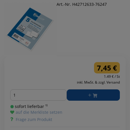
Art.-Nr. H42712633-76247
7,45 €
1.49 € / St
inkl. MwSt. & zzgl. Versand
Menge
sofort lieferbar ¹⁾
auf die Merkliste setzen
Frage zum Produkt