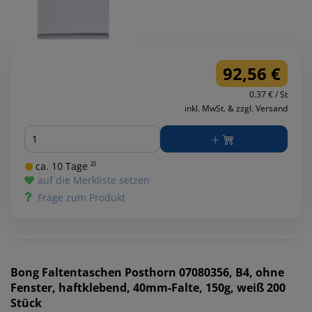
92,56 €
0.37 € / St
inkl. MwSt. & zzgl. Versand
Menge
ca. 10 Tage ²⁾
auf die Merkliste setzen
Frage zum Produkt
Bong
Faltentaschen Posthorn 07080356, B4, ohne
Fenster, haftklebend, 40mm-Falte, 150g, weiß 200
Stück