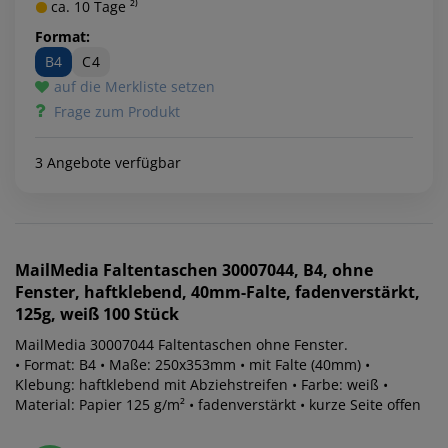
ca. 10 Tage ²⁾
Format:
B4
C4
auf die Merkliste setzen
Frage zum Produkt
3 Angebote verfügbar
MailMedia
Faltentaschen 30007044, B4, ohne
Fenster, haftklebend, 40mm-Falte, fadenverstärkt,
125g, weiß 100 Stück
MailMedia 30007044 Faltentaschen ohne Fenster.
• Format: B4 • Maße: 250x353mm • mit Falte (40mm) •
Klebung: haftklebend mit Abziehstreifen • Farbe: weiß •
Material: Papier 125 g/m² • fadenverstärkt • kurze Seite offen