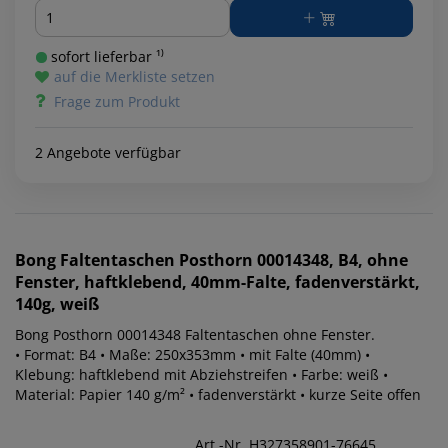
Menge
sofort lieferbar ¹⁾
auf die Merkliste setzen
Frage zum Produkt
2 Angebote verfügbar
Bong
Faltentaschen Posthorn 00014348, B4, ohne
Fenster, haftklebend, 40mm-Falte, fadenverstärkt,
140g, weiß
Bong Posthorn 00014348 Faltentaschen ohne Fenster.
• Format: B4 • Maße: 250x353mm • mit Falte (40mm) •
Klebung: haftklebend mit Abziehstreifen • Farbe: weiß •
Material: Papier 140 g/m² • fadenverstärkt • kurze Seite offen
Art.-Nr. H327358901-76645