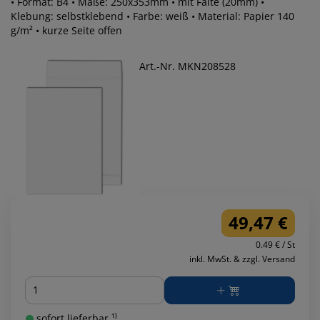
• Format: B4 • Maße: 250x353mm • mit Falte (20mm) •
Klebung: selbstklebend • Farbe: weiß • Material: Papier 140
g/m² • kurze Seite offen
Art.-Nr. MKN208528
49,47 €
0.49 € / St
inkl. MwSt. & zzgl. Versand
Menge
sofort lieferbar ¹⁾