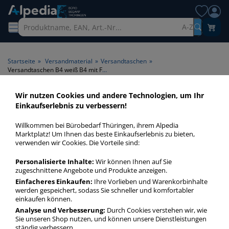
A-Z
Startseite
»
Versandmaterial
»
Versandtaschen
»
Versandtaschen B4 weiß B4 mit Falte
Wir nutzen Cookies und andere Technologien, um Ihr
Versandtaschen B4 weiß B4
Einkaufserlebnis zu verbessern!
mit Falte > Format B4 > Farbe
Willkommen bei Bürobedarf Thüringen, ihrem Alpedia
weiß > Falte mit Falte
Marktplatz! Um Ihnen das beste Einkaufserlebnis zu bieten,
verwenden wir Cookies. Die Vorteile sind:
Versandtaschen B4 weiß B4 mit Falte in bester Qualität zum
Personalisierte Inhalte:
Wir können Ihnen auf Sie
günstigen Preis. Finden Sie schnell Versandtaschen B4 weiß
zugeschnittene Angebote und Produkte anzeigen.
B4 mit Falte mit unserer Filter-Funktion.
Einfacheres Einkaufen:
Ihre Vorlieben und Warenkorbinhalte
werden gespeichert, sodass Sie schneller und komfortabler
einkaufen können.
Versandtaschen B4 weiß B4 mit Falte
Analyse und Verbesserung:
Durch Cookies verstehen wir, wie
Sie unseren Shop nutzen, und können unsere Dienstleistungen
mehr Infos zur Kategorie
ständig verbessern.