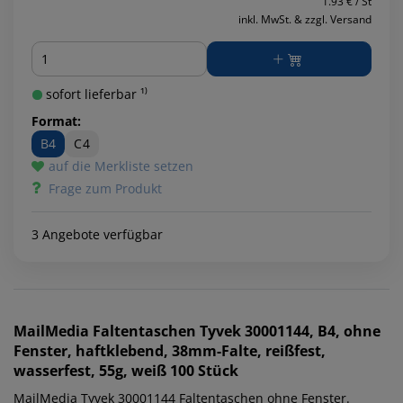
1.93 € / St
inkl. MwSt. & zzgl. Versand
Menge
sofort lieferbar ¹⁾
Format:
B4
C4
auf die Merkliste setzen
Frage zum Produkt
3 Angebote verfügbar
MailMedia
Faltentaschen Tyvek 30001144, B4, ohne
Fenster, haftklebend, 38mm-Falte, reißfest,
wasserfest, 55g, weiß 100 Stück
MailMedia Tyvek 30001144 Faltentaschen ohne Fenster.