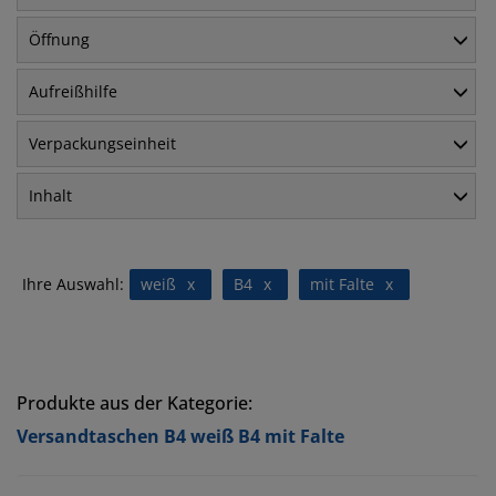
Öffnung
Aufreißhilfe
Verpackungseinheit
Inhalt
Ihre Auswahl:
weiß
x
B4
x
mit Falte
x
Produkte aus der Kategorie:
Versandtaschen B4 weiß B4 mit Falte