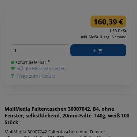
160,39 €
1.60 € / St
inkl. MwSt. & zzgl. Versand
Menge
sofort lieferbar ¹⁾
auf die Merkliste setzen
Frage zum Produkt
MailMedia
Faltentaschen 30007042, B4, ohne
Fenster, selbstklebend, 20mm-Falte, 140g, weiß 100
Stück
MailMedia 30007042 Faltentaschen ohne Fenster.