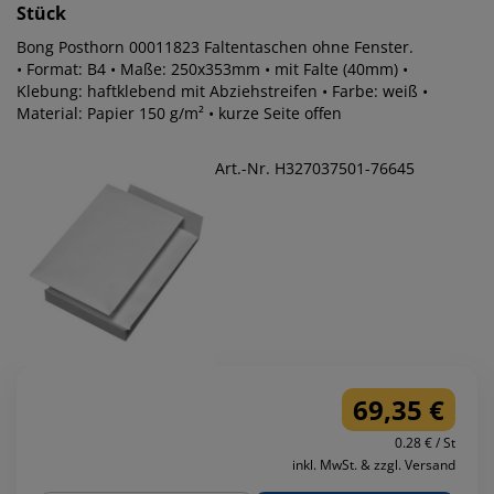
Stück
Bong Posthorn 00011823 Faltentaschen ohne Fenster.
• Format: B4 • Maße: 250x353mm • mit Falte (40mm) •
Klebung: haftklebend mit Abziehstreifen • Farbe: weiß •
Material: Papier 150 g/m² • kurze Seite offen
Art.-Nr. H327037501-76645
69,35 €
0.28 € / St
inkl. MwSt. & zzgl. Versand