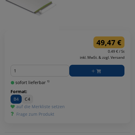
49,47 €
0.49 € / St
inkl. MwSt. & zzgl. Versand
Menge
sofort lieferbar ¹⁾
Format:
B4
C4
auf die Merkliste setzen
Frage zum Produkt