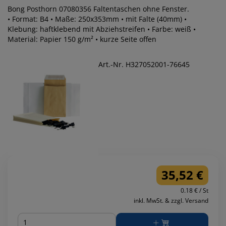
Bong Posthorn 07080356 Faltentaschen ohne Fenster.
• Format: B4 • Maße: 250x353mm • mit Falte (40mm) •
Klebung: haftklebend mit Abziehstreifen • Farbe: weiß •
Material: Papier 150 g/m² • kurze Seite offen
Art.-Nr. H327052001-76645
35,52 €
0.18 € / St
inkl. MwSt. & zzgl. Versand
Menge