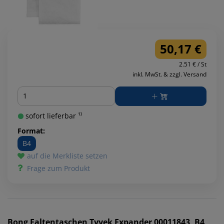
50,17 €
2.51 € / St
inkl. MwSt. & zzgl. Versand
Menge
sofort lieferbar ¹⁾
Format:
B4
auf die Merkliste setzen
Frage zum Produkt
Bong
Faltentaschen Tyvek Expander 00011843, B4,