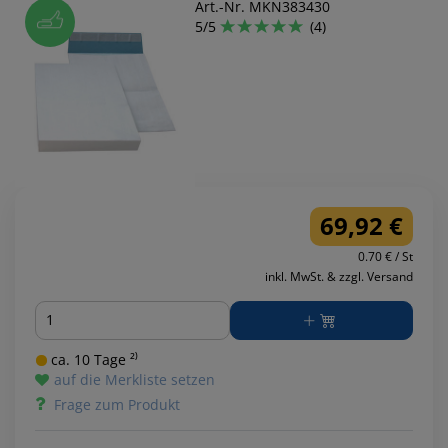
Art.-Nr. MKN383430
5/5
(4)
69,92 €
0.70 € / St
inkl. MwSt. & zzgl. Versand
Menge
ca. 10 Tage ²⁾
auf die Merkliste setzen
Frage zum Produkt