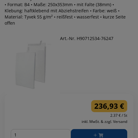
• Format: B4 • Maße: 250x353mm • mit Falte (38mm) •
Klebung: haftklebend mit Abziehstreifen • Farbe: weiß •
Material: Tyvek 55 g/m² • reißfest • wasserfest • kurze Seite
offen
Art.-Nr. H90712534-76247
236,93 €
2.37 € / St
inkl. MwSt. & zzgl. Versand
Menge