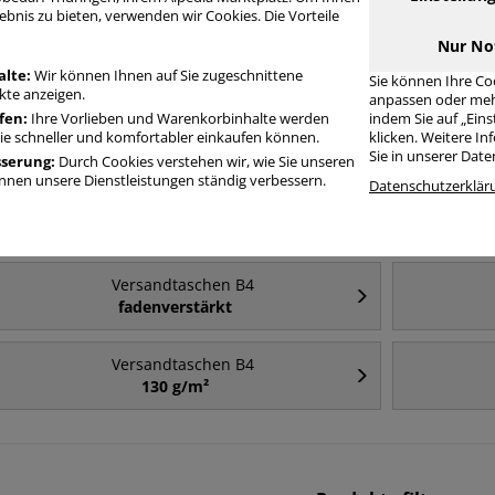
ebnis zu bieten, verwenden wir Cookies. Die Vorteile
Nur No
Häufig gesucht
alte:
Wir können Ihnen auf Sie zugeschnittene
Sie können Ihre Co
te anzeigen.
anpassen oder meh
fen:
Ihre Vorlieben und Warenkorbinhalte werden
indem Sie auf „Ein
Versandtaschen B4
Sie schneller und komfortabler einkaufen können.
klicken. Weitere I
B4
Sie in unserer Dat
sserung:
Durch Cookies verstehen wir, wie Sie unseren
nen unsere Dienstleistungen ständig verbessern.
Datenschutzerklär
Versandtaschen B4
ohne Fenster
Versandtaschen B4
fadenverstärkt
Versandtaschen B4
130 g/m²