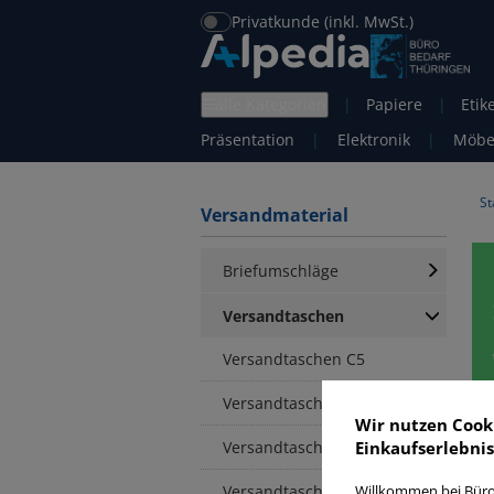
Privatkunde (inkl. MwSt.)
alle Kategorien
|
Papiere
|
Etik
Präsentation
|
Elektronik
|
Möbe
St
Versandmaterial
Briefumschläge
Versandtaschen
Versandtaschen C5
Versandtaschen C4
Wir nutzen Cook
Versandtaschen B5
Einkaufserlebnis
V
Versandtaschen E4
Willkommen bei Büro