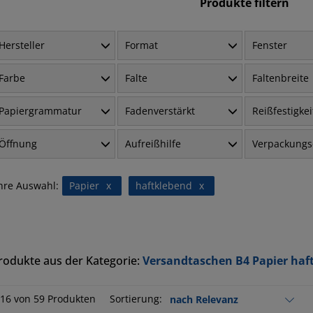
Produkte filtern
Hersteller
Format
Fenster
Farbe
Falte
Faltenbreite
Papiergrammatur
Fadenverstärkt
Reißfestigkei
Öffnung
Aufreißhilfe
Verpackungs
hre Auswahl:
Papier
x
haftklebend
x
rodukte aus der Kategorie:
Versandtaschen B4 Papier haf
-16 von 59 Produkten
Sortierung: