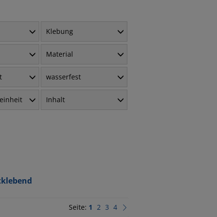
Klebung
Material
t
wasserfest
einheit
Inhalt
tklebend
Seite:
1
2
3
4