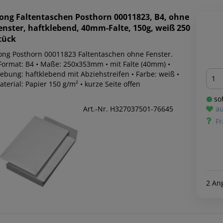
ong
Faltentaschen Posthorn 00011823, B4, ohne
enster, haftklebend, 40mm-Falte, 150g, weiß 250
tück
ong Posthorn 00011823 Faltentaschen ohne Fenster.
 Format: B4 • Maße: 250x353mm • mit Falte (40mm) •
Men
lebung: haftklebend mit Abziehstreifen • Farbe: weiß •
terial: Papier 150 g/m² • kurze Seite offen
sof
Art.-Nr. H327037501-76645
au
Fr
2 An