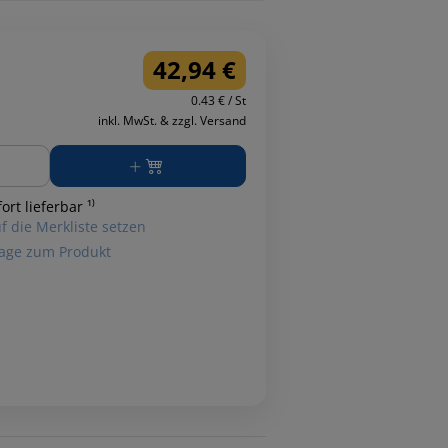
42,94 €
0.43 € / St
inkl. MwSt. & zzgl. Versand
ge
ort lieferbar ¹⁾
f die Merkliste setzen
age zum Produkt