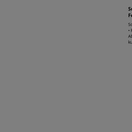
S
F
S
•
Ab
ku