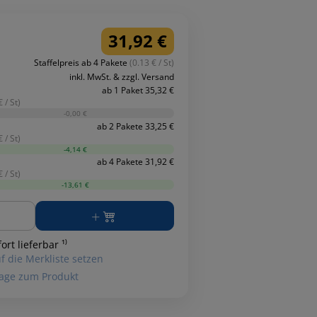
31,92 €
Staffelpreis ab 4 Pakete
(0.13 € / St)
inkl. MwSt. & zzgl. Versand
ab 1 Paket 35,32 €
 / St)
-0,00 €
ab 2 Pakete 33,25 €
 / St)
-4,14 €
ab 4 Pakete 31,92 €
 / St)
-13,61 €
ge
ort lieferbar ¹⁾
f die Merkliste setzen
age zum Produkt