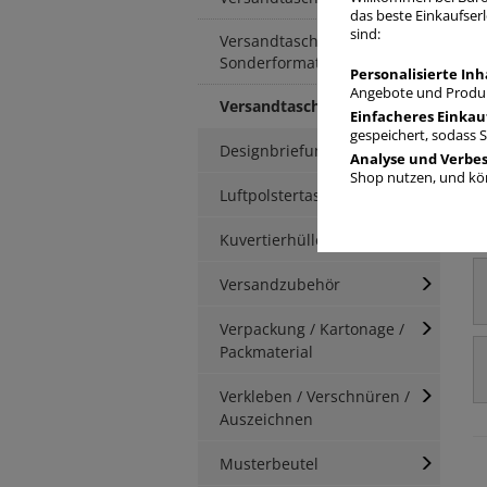
das beste Einkaufserl
sind:
Versandtaschen
Sonderformate
Personalisierte Inh
Angebote und Produk
Versandtaschen B4
Einfacheres Einkau
gespeichert, sodass 
Designbriefumschläge
Analyse und Verbe
Shop nutzen, und kön
Luftpolstertaschen
Kuvertierhüllen
Versandzubehör
Verpackung / Kartonage /
Packmaterial
Verkleben / Verschnüren /
Auszeichnen
Musterbeutel