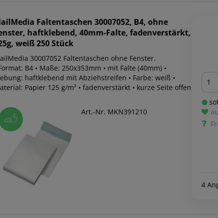
ailMedia
Faltentaschen 30007052, B4, ohne
enster, haftklebend, 40mm-Falte, fadenverstärkt,
25g, weiß 250 Stück
ailMedia 30007052 Faltentaschen ohne Fenster.
 Format: B4 • Maße: 250x353mm • mit Falte (40mm) •
Men
lebung: haftklebend mit Abziehstreifen • Farbe: weiß •
terial: Papier 125 g/m² • fadenverstärkt • kurze Seite offen
sof
Art.-Nr. MKN391210
au
Fr
4 An