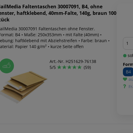
ailMedia
Faltentaschen 30007091, B4, ohne
enster, haftklebend, 40mm-Falte, 140g, braun 100
tück
ailMedia 30007091 Faltentaschen ohne Fenster.
 Format: B4 • Maße: 250x353mm • mit Falte (40mm) •
Men
lebung: haftklebend mit Abziehstreifen • Farbe: braun •
terial: Papier 140 g/m² • kurze Seite offen
sof
Art.-Nr. H251629-76138
Form
5/5
(59)
B4
au
Fr