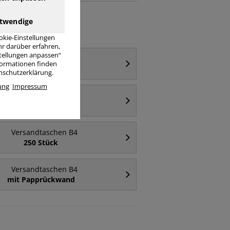
twendige
okie-Einstellungen
r darüber erfahren,
stellungen anpassen“
Versandtaschen B4
nformationen finden
mit Fenster
enschutzerklärung.
ung
Impressum
Versandtaschen B4
braun
Versandtaschen B4
250 Stück
Versandtaschen B4
mit Papprückwand