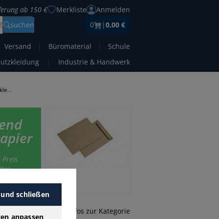
eferung ab 150 €
Merkliste
Anmelden
Z
suchen
0
|
0,00 €
Versand
|
Büromaterial
|
Schule
hutzkleidung
|
Industrie & Handwerk
Versandtaschen B4 Papier haftklebend
bend
apier
 Preis.
ter-
 und schließen
mehr Infos zur Kategorie
gen anpassen