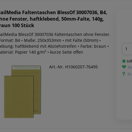
ailMedia
Faltentaschen BlessOf 30007036, B4,
hne Fenster, haftklebend, 50mm-Falte, 140g,
raun 100 Stück
ailMedia BlessOf 30007036 Faltentaschen ohne Fenster.
 Format: B4 • Maße: 250x353mm • mit Falte (50mm) •
Men
lebung: haftklebend mit Abziehstreifen • Farbe: braun •
terial: Papier 140 g/m² • kurze Seite offen
sof
Art.-Nr. H1060207-76495
au
Fr