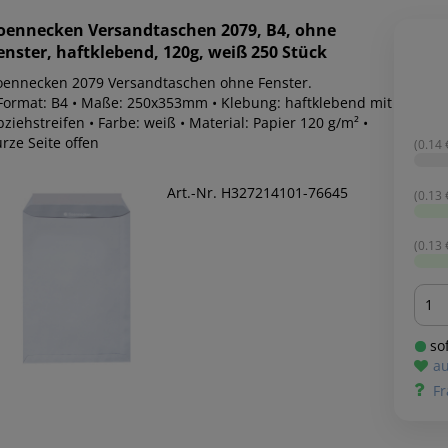
oennecken
Versandtaschen 2079, B4, ohne
enster, haftklebend, 120g, weiß 250 Stück
oennecken 2079 Versandtaschen ohne Fenster.
 Format: B4 • Maße: 250x353mm • Klebung: haftklebend mit
ziehstreifen • Farbe: weiß • Material: Papier 120 g/m² •
rze Seite offen
(0.14 €
Art.-Nr. H327214101-76645
(0.13 €
(0.13 €
Men
sof
au
Fr