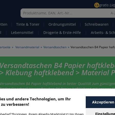
gratis Li
A-
etten
|
Tinte & Toner
|
Ordnungsmittel
|
Schreibwaren
|
l
|
Lebensmittel
|
Drogerie & Erste-Hilfe
|
Arbeits- & Sc
artseite
»
Versandmaterial
»
Versandtaschen
»
Versandtaschen B4 Papier haftkle
> Klebung haftklebend > Material P
Versandtaschen B4 Papier haftklebend in bester Qualität zum günstigen
Finden Sie schnell Versandtaschen B4 Papier haftklebend mit unserer Fil
Funktion.
ies und andere Technologien, um Ihr
Akzeptieren
 zu verbessern!
ersandtaschen B4 Papier haftklebend
Einstellun
bedarf Thüringen, ihrem Alpedia Marktplatz! Um Ihnen