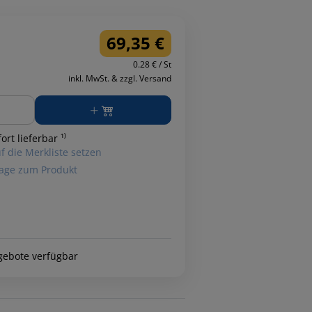
69,35 €
0.28 € / St
inkl. MwSt. & zzgl. Versand
ge
ort lieferbar ¹⁾
f die Merkliste setzen
age zum Produkt
gebote verfügbar