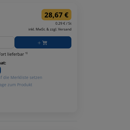
28,67 €
0.29 € / St
inkl. MwSt. & zzgl. Versand
ge
ort lieferbar ¹⁾
at:
f die Merkliste setzen
age zum Produkt