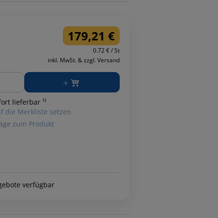
179,21 €
0.72 € / St
inkl. MwSt. & zzgl. Versand
ge
ort lieferbar ¹⁾
f die Merkliste setzen
age zum Produkt
gebote verfügbar