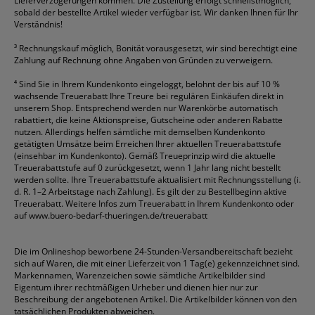
Lieferverzögerungen kommen. Die Zustellung erfolgt schnellstmöglich,
sobald der bestellte Artikel wieder verfügbar ist. Wir danken Ihnen für Ihr
Verständnis!
³
Rechnungskauf möglich, Bonität vorausgesetzt, wir sind berechtigt eine
Zahlung auf Rechnung ohne Angaben von Gründen zu verweigern.
⁴
Sind Sie in Ihrem Kundenkonto eingeloggt, belohnt der bis auf 10 %
wachsende Treuerabatt Ihre Treure bei regulären Einkäufen direkt in
unserem Shop. Entsprechend werden nur Warenkörbe automatisch
rabattiert, die keine Aktionspreise, Gutscheine oder anderen Rabatte
nutzen. Allerdings helfen sämtliche mit demselben Kundenkonto
getätigten Umsätze beim Erreichen Ihrer aktuellen Treuerabattstufe
(einsehbar im Kundenkonto). Gemäß Treueprinzip wird die aktuelle
Treuerabattstufe auf 0 zurückgesetzt, wenn 1 Jahr lang nicht bestellt
werden sollte. Ihre Treuerabattstufe aktualisiert mit Rechnungsstellung (i.
d. R. 1–2 Arbeitstage nach Zahlung). Es gilt der zu Bestellbeginn aktive
Treuerabatt. Weitere Infos zum Treuerabatt in Ihrem Kundenkonto oder
auf
www.buero-bedarf-thueringen.de/treuerabatt
Die im Onlineshop beworbene 24-Stunden-Versandbereitschaft bezieht
sich auf Waren, die mit einer Lieferzeit von 1 Tag(e) gekennzeichnet sind.
Markennamen, Warenzeichen sowie sämtliche Artikelbilder sind
Eigentum ihrer rechtmäßigen Urheber und dienen hier nur zur
Beschreibung der angebotenen Artikel. Die Artikelbilder können von den
tatsächlichen Produkten abweichen.