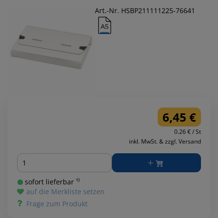
Art.-Nr. HSBP211111225-76641
6,45 €
0.26 € / St
inkl. MwSt. & zzgl. Versand
Menge
sofort lieferbar ¹⁾
auf die Merkliste setzen
Frage zum Produkt