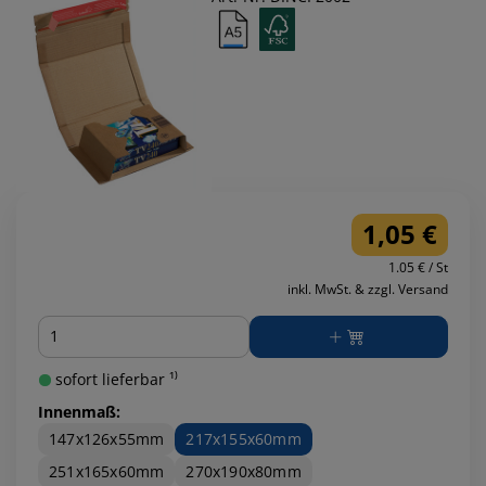
1,05 €
1.05 € / St
inkl. MwSt. & zzgl. Versand
Menge
sofort lieferbar ¹⁾
Innenmaß:
147x126x55mm
217x155x60mm
251x165x60mm
270x190x80mm