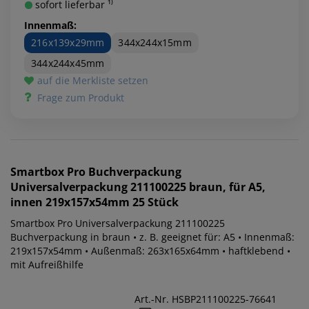
sofort lieferbar ¹⁾
Innenmaß:
216x139x29mm
344x244x15mm
344x244x45mm
auf die Merkliste setzen
Frage zum Produkt
Smartbox Pro
Buchverpackung
Universalverpackung 211100225 braun, für A5,
innen 219x157x54mm 25 Stück
Smartbox Pro Universalverpackung 211100225
Buchverpackung in braun • z. B. geeignet für: A5 • Innenmaß:
219x157x54mm • Außenmaß: 263x165x64mm • haftklebend •
mit Aufreißhilfe
Art.-Nr. HSBP211100225-76641