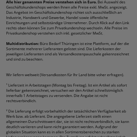
Reklamation / Retouren
Briefumschläge
Durable
Klemmmappen
Pentel
Taschenrechner
Alle hier genannten Preise verstehen sich in Euro.
Bei Auswahl des
Geschäftskundenshops werden Ihnen alle Preise exkl. MwSt. angezeigt.
Vertrag widerrufen (Privatkunden)
Druckerpatronen
DYMO
Kopierpapier
Pelikan
Textmarker
Das Angebot im Geschäftskundenshop richtet sich ausschließlich an
Rabatte & Aktionen
Etiketten
Edding
Korrekturmittel
Pilot
Tintenroller
Industrie, Handwerk und Gewerbe, Handel sowie öffentliche
Einrichtungen und selbstständige Unternehmer. Durch Klick auf den Link
Fineliner
Esselte
Kugelschreiber
Pritt
Tintenpatronen
rechts oben können Sie zum Privatkundenshop wechseln. Alle Preise im
Folienschreiber
Faber-Castell
Mappen
Schneider
Toilettenpapier
Privatkundenshop verstehen sich inkl. gesetzlicher MwSt.
Formulare
Fellowes
Ordner
Stabilo
Toner
Multidistribution:
Büro Bedarf Thüringen ist eine Plattform, auf der die
Sortimente mehrerer Lieferanten gelistet sind. Die Lieferkosten der
Gelschreiber
Franken
Packband
Staedtler
Versandmaterial
jeweiligen Lieferanten sind als Versandkostenpauschale gekennzeichnet
Geschäftsbücher
Fripa
Permanentmarker
Tesa
Versandtaschen
und sind zu beachten.
HAN
Tipp-Ex
HP
alle Marken anzeigen
Wir liefern weltweit (Versandkosten für Ihr Land bitte voher erfragen).
¹
Lieferzeit in Arbeitstagen (Montag bis Freitag). Ist ein Artikel als sofort
lieferbar gekennzeichnet, versuchen wir den Artikel schnellstmöglich
innerhalb 1 Arbeitstages zu versenden. Die Angabe ist nicht
rechtsverbindlich.
²
Die Lieferung erfolgt vorbehaltlich der tatsächlichen Verfügbarkeit ab
Werk bzw. ab Lieferant. Die angegebene Lieferzeit stellt einen
allgemeinen Durschnittswert dar, sie ist nicht rechtsverbindlich, sie kann
deutlich variieren und kann nicht garantiert werden. Aufgrund der
globalen Situation kann es in allen Sortimentsbereichen zu starken