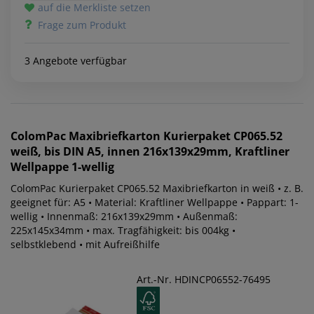
auf die Merkliste setzen
Frage zum Produkt
3 Angebote verfügbar
ColomPac
Maxibriefkarton Kurierpaket CP065.52
weiß, bis DIN A5, innen 216x139x29mm, Kraftliner
Wellpappe 1-wellig
ColomPac Kurierpaket CP065.52 Maxibriefkarton in weiß • z. B.
geeignet für: A5 • Material: Kraftliner Wellpappe • Pappart: 1-
wellig • Innenmaß: 216x139x29mm • Außenmaß:
225x145x34mm • max. Tragfähigkeit: bis 004kg •
selbstklebend • mit Aufreißhilfe
Art.-Nr. HDINCP06552-76495