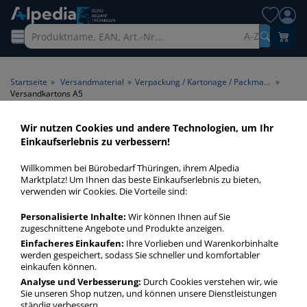
A-Z
Startseite
»
Versandmaterial
»
Verpackung / Kartonage / Packmaterial
»
Versandkartons A5
Wir nutzen Cookies und andere Technologien, um Ihr
Versandkartons A5 >
Einkaufserlebnis zu verbessern!
Geeignet für A5
Willkommen bei Bürobedarf Thüringen, ihrem Alpedia
Marktplatz! Um Ihnen das beste Einkaufserlebnis zu bieten,
Versandkartons A5 in bester Qualität zum günstigen Preis.
verwenden wir Cookies. Die Vorteile sind:
Finden Sie schnell Versandkartons A5 mit unserer Filter-
Personalisierte Inhalte:
Wir können Ihnen auf Sie
Funktion.
zugeschnittene Angebote und Produkte anzeigen.
Einfacheres Einkaufen:
Ihre Vorlieben und Warenkorbinhalte
werden gespeichert, sodass Sie schneller und komfortabler
Versandkartons A5
einkaufen können.
mehr Infos zur Kategorie
Analyse und Verbesserung:
Durch Cookies verstehen wir, wie
Sie unseren Shop nutzen, und können unsere Dienstleistungen
ständig verbessern.