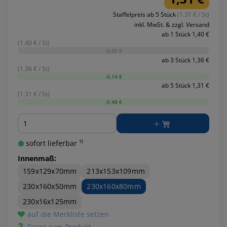
Staffelpreis ab 5 Stück
(1.31 € / St)
inkl. MwSt. & zzgl. Versand
ab 1 Stück 1,40 €
(1.40 € / St)
-0,00 €
ab 3 Stück 1,36 €
(1.36 € / St)
-0,14 €
ab 5 Stück 1,31 €
(1.31 € / St)
-0,48 €
Menge
sofort lieferbar ¹⁾
Innenmaß:
159x129x70mm
213x153x109mm
230x160x50mm
230x160x80mm
230x16x125mm
auf die Merkliste setzen
Frage zum Produkt