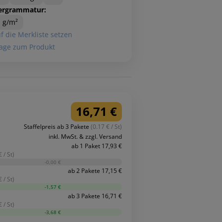
ergrammatur:
 g/m²
f die Merkliste setzen
age zum Produkt
16,71 €
Staffelpreis ab 3 Pakete
(0.17 € / St)
inkl. MwSt. & zzgl. Versand
ab 1 Paket 17,93 €
 / St)
-0,00 €
ab 2 Pakete 17,15 €
 / St)
-1,57 €
ab 3 Pakete 16,71 €
 / St)
-3,68 €