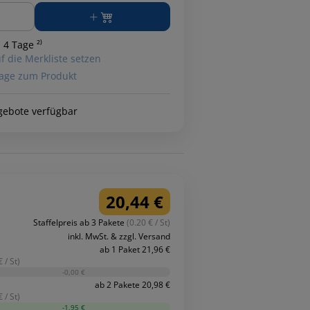
ge
 4 Tage ²⁾
f die Merkliste setzen
age zum Produkt
gebote verfügbar
20,44 €
Staffelpreis ab 3 Pakete
(0.20 € / St)
inkl. MwSt. & zzgl. Versand
ab 1 Paket 21,96 €
 / St)
-0,00 €
ab 2 Pakete 20,98 €
 / St)
-1,95 €