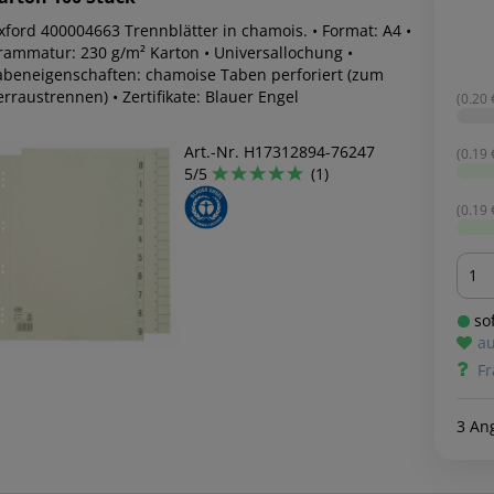
xford 400004663 Trennblätter in chamois. • Format: A4 •
rammatur: 230 g/m² Karton • Universallochung •
abeneigenschaften: chamoise Taben perforiert (zum
rraustrennen) • Zertifikate: Blauer Engel
(0.20 €
Art.-Nr. H17312894-76247
(0.19 €
5/5
(1)
(0.19 €
Men
sof
au
Fr
3 An