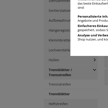
Stehsammler
das beste Einkaufserl
sind:
Sortierstationen / Ablagen
Personalisierte Inh
Aufbewahrungsbox
Angebote und Produk
Einfacheres Einkau
Hängeregistratur
gespeichert, sodass 
Analyse und Verbe
Shop nutzen, und kön
Klemmbretter / -mappen
Lochverstärkung
Hüllen
Trennblätter /
Trennstreifen
Trennstreifen
Trennblätter
Heftstreifen