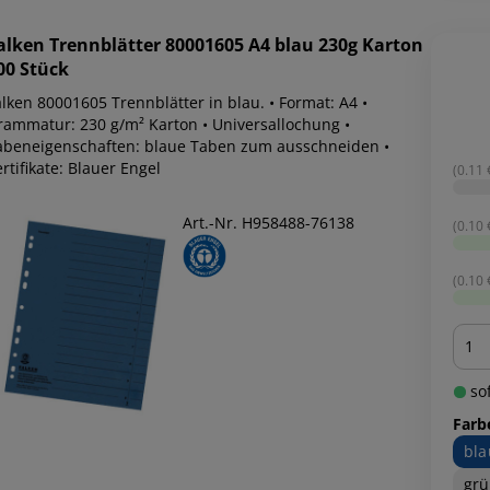
alken
Trennblätter 80001605 A4 blau 230g Karton
00 Stück
lken 80001605 Trennblätter in blau. • Format: A4 •
rammatur: 230 g/m² Karton • Universallochung •
abeneigenschaften: blaue Taben zum ausschneiden •
rtifikate: Blauer Engel
(0.11 €
Art.-Nr. H958488-76138
(0.10 €
(0.10 €
Men
sof
Farb
bla
gr