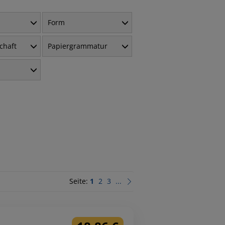
Form
chaft
Papiergrammatur
Seite:
1
2
3
...