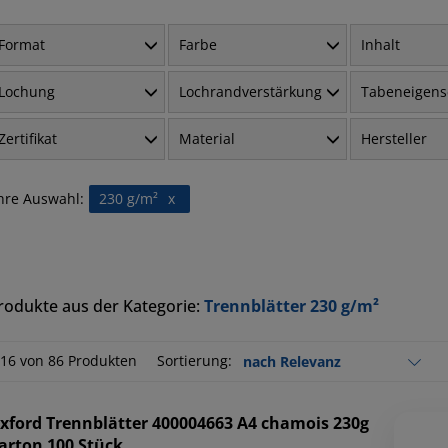
Format
Farbe
Inhalt
Lochung
Lochrandverstärkung
Tabeneigens
Zertifikat
Material
Hersteller
hre Auswahl:
230 g/m²
x
rodukte aus der Kategorie:
Trennblätter 230 g/m²
-16 von 86 Produkten
Sortierung:
xford
Trennblätter 400004663 A4 chamois 230g
arton 100 Stück