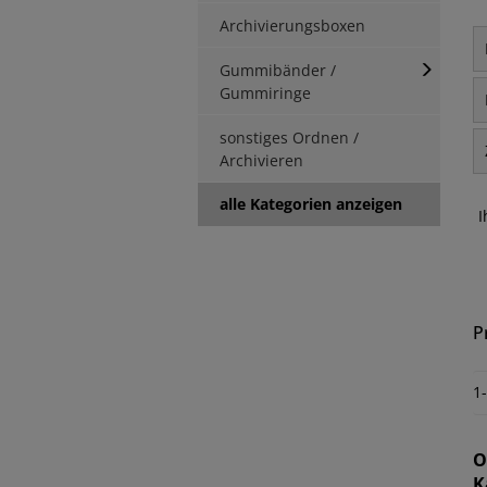
Archivierungsboxen
Gummibänder /
Gummiringe
sonstiges Ordnen /
Archivieren
alle Kategorien anzeigen
I
P
1
O
K