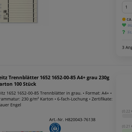
Men
ca.
au
Fr
3 An
eitz
Trennblätter 1652 1652-00-85 A4+ grau 230g
arton 100 Stück
itz 1652 1652-00-85 Trennblätter in grau. • Format: A4+ •
rammatur: 230 g/m² Karton • 6-fach-Lochung • Zertifikate:
lauer Engel
(0.22 €
Art.-Nr. H820043-76138
(0.21 €