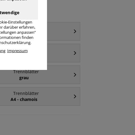
twendige
okie-Einstellungen
r darüber erfahren,
Trennblätter
stellungen anpassen“
A5 quer
nformationen finden
enschutzerklärung.
Trennblätter
ung
Impressum
100 Blatt
Trennblätter
grau
Trennblätter
A4 - chamois