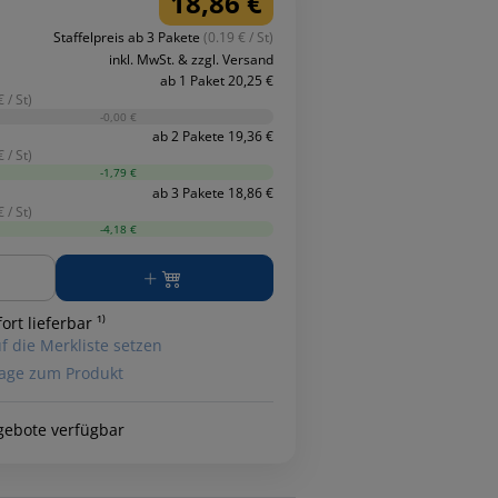
18,86 €
Staffelpreis ab 3 Pakete
(0.19 € / St)
inkl. MwSt. & zzgl. Versand
ab 1 Paket 20,25 €
 / St)
-0,00 €
ab 2 Pakete 19,36 €
 / St)
-1,79 €
ab 3 Pakete 18,86 €
 / St)
-4,18 €
ge
ort lieferbar ¹⁾
f die Merkliste setzen
age zum Produkt
gebote verfügbar