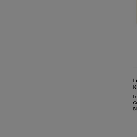
L
K
Le
G
B