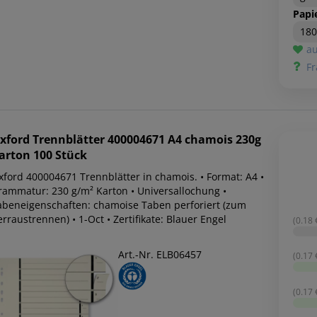
Papi
180
au
Fr
xford
Trennblätter 400004671 A4 chamois 230g
arton 100 Stück
xford 400004671 Trennblätter in chamois. • Format: A4 •
rammatur: 230 g/m² Karton • Universallochung •
abeneigenschaften: chamoise Taben perforiert (zum
rraustrennen) • 1-Oct • Zertifikate: Blauer Engel
(0.18 €
Art.-Nr. ELB06457
(0.17 €
(0.17 €