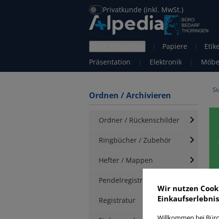
Privatkunde (inkl. MwSt.)
alle Kategorien
|
Papiere
|
Etik
Präsentation
|
Elektronik
|
Möbe
St
Ordnen / Archivieren
Ordner / Rückenschilder
Ringbücher / Zubehör
Hefter / Mappen
Pendelregistratur
Wir nutzen Cook
Einkaufserlebnis
T
Registratur
Willkommen bei Büro