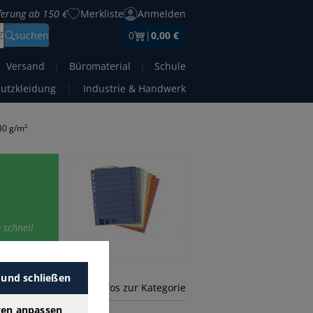
eferung ab 150 €
Merkliste
Anmelden
Z
suchen
0
|
0,00 €
Versand
|
Büromaterial
|
Schule
hutzkleidung
|
Industrie & Handwerk
30 g/m²
 schnell
 und schließen
mehr Infos zur Kategorie
gen anpassen