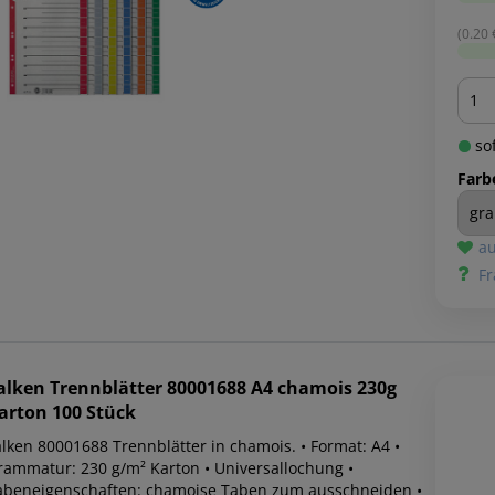
(0.20 €
Men
sof
Farb
au
Fr
alken
Trennblätter 80001688 A4 chamois 230g
arton 100 Stück
alken 80001688 Trennblätter in chamois. • Format: A4 •
rammatur: 230 g/m² Karton • Universallochung •
abeneigenschaften: chamoise Taben zum ausschneiden •