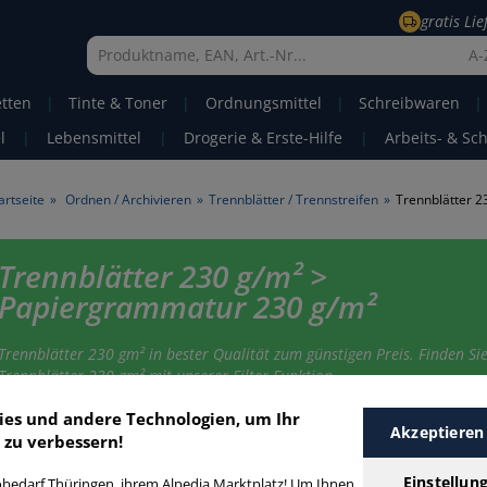
gratis Li
A-
etten
|
Tinte & Toner
|
Ordnungsmittel
|
Schreibwaren
|
l
|
Lebensmittel
|
Drogerie & Erste-Hilfe
|
Arbeits- & Sc
artseite
»
Ordnen / Archivieren
»
Trennblätter / Trennstreifen
»
Trennblätter 2
Trennblätter 230 g/m² >
Papiergrammatur 230 g/m²
Trennblätter 230 gm² in bester Qualität zum günstigen Preis. Finden Sie
Trennblätter 230 gm² mit unserer Filter-Funktion.
ies und andere Technologien, um Ihr
Akzeptieren
 zu verbessern!
rennblätter 230 g/m²
Einstellun
bedarf Thüringen, ihrem Alpedia Marktplatz! Um Ihnen