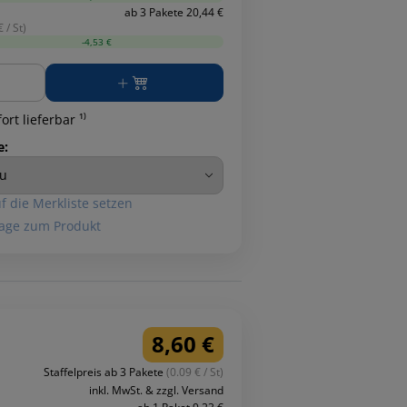
ab 3 Pakete 20,44 €
 / St)
-4,53 €
ge
ort lieferbar ¹⁾
e:
f die Merkliste setzen
age zum Produkt
8,60 €
Staffelpreis ab 3 Pakete
(0.09 € / St)
inkl. MwSt. & zzgl. Versand