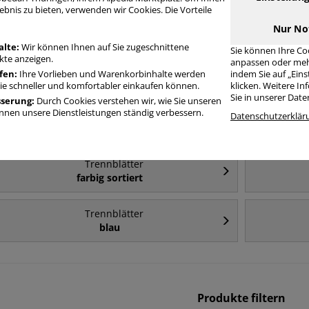
ebnis zu bieten, verwenden wir Cookies. Die Vorteile
Häufig gesucht
Nur No
alte:
Wir können Ihnen auf Sie zugeschnittene
Sie können Ihre Co
te anzeigen.
anpassen oder meh
Trennblätter
fen:
Ihre Vorlieben und Warenkorbinhalte werden
indem Sie auf „Ein
A4
Sie schneller und komfortabler einkaufen können.
klicken. Weitere I
Sie in unserer Dat
sserung:
Durch Cookies verstehen wir, wie Sie unseren
nen unsere Dienstleistungen ständig verbessern.
Trennblätter
Datenschutzerklär
chamois
Trennblätter
farbig sortiert
Trennblätter
blau
Produkte filtern