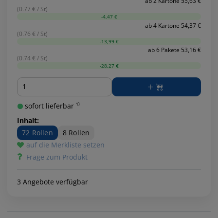
ab 2 Kartone 55,63 €
(0.77 € / St)
-4,47 €
ab 4 Kartone 54,37 €
(0.76 € / St)
-13,99 €
ab 6 Pakete 53,16 €
(0.74 € / St)
-28,27 €
Menge
sofort lieferbar ¹⁾
Inhalt:
72 Rollen
8 Rollen
auf die Merkliste setzen
Frage zum Produkt
3 Angebote verfügbar