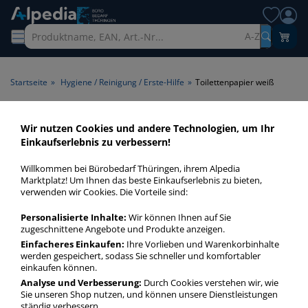
A-Z
Startseite
»
Hygiene / Reinigung / Erste-Hilfe
»
Toilettenpapier weiß
Toilettenpapier weiß > Farbe
Wir nutzen Cookies und andere Technologien, um Ihr
Einkaufserlebnis zu verbessern!
weiß
Willkommen bei Bürobedarf Thüringen, ihrem Alpedia
Toilettenpapier weiß in bester Qualität zum günstigen Preis.
Marktplatz! Um Ihnen das beste Einkaufserlebnis zu bieten,
verwenden wir Cookies. Die Vorteile sind:
Finden Sie schnell Toilettenpapier weiß mit unserer Filter-
Funktion.
Personalisierte Inhalte:
Wir können Ihnen auf Sie
zugeschnittene Angebote und Produkte anzeigen.
Einfacheres Einkaufen:
Ihre Vorlieben und Warenkorbinhalte
Toilettenpapier weiß
werden gespeichert, sodass Sie schneller und komfortabler
mehr Infos zur Kategorie
einkaufen können.
Analyse und Verbesserung:
Durch Cookies verstehen wir, wie
Sie unseren Shop nutzen, und können unsere Dienstleistungen
ständig verbessern.