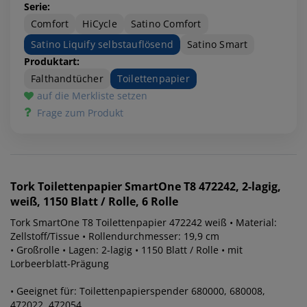
Serie:
Comfort
HiCycle
Satino Comfort
Satino Liquify selbstauflösend
Satino Smart
Produktart:
Falthandtücher
Toilettenpapier
auf die Merkliste setzen
Frage zum Produkt
Tork
Toilettenpapier SmartOne T8 472242, 2-lagig,
weiß, 1150 Blatt / Rolle, 6 Rolle
Tork SmartOne T8 Toilettenpapier 472242 weiß • Material:
Zellstoff/Tissue • Rollendurchmesser: 19,9 cm
• Großrolle • Lagen: 2-lagig • 1150 Blatt / Rolle • mit
Lorbeerblatt-Prägung
• Geeignet für: Toilettenpapierspender 680000, 680008,
472022, 472054