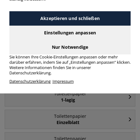
Häufig gesucht
Akzeptieren und schließen
Toilettenpapier
3-lagig
Einstellungen anpassen
Nur Notwendige
Toilettenpapier
4-lagig
Sie können Ihre Cookie-Einstellungen anpassen oder mehr
darüber erfahren, indem Sie auf „Einstellungen anpassen“ klicken.
Weitere Informationen finden Sie in unserer
Toilettenpapier
Datenschutzerklärung.
2-lagig
Datenschutzerklärung
Impressum
Toilettenpapier
1-lagig
Toilettenpapier
Einzelblatt
Toilettenpapier