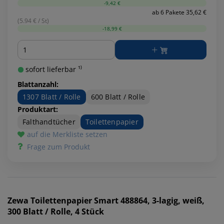
-9,42 €
ab 6 Pakete 35,62 €
(5.94 € / St)
-18,99 €
Menge
sofort lieferbar ¹⁾
Blattanzahl:
1307 Blatt / Rolle
600 Blatt / Rolle
Produktart:
Falthandtücher
Toilettenpapier
auf die Merkliste setzen
Frage zum Produkt
Zewa
Toilettenpapier Smart 488864, 3-lagig, weiß,
300 Blatt / Rolle, 4 Stück