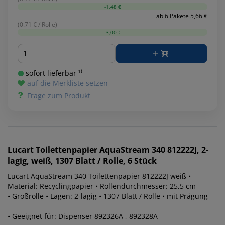
-1,48 €
ab 6 Pakete 5,66 €
(0.71 € / Rolle)
-3,00 €
Menge
sofort lieferbar ¹⁾
auf die Merkliste setzen
Frage zum Produkt
Lucart
Toilettenpapier AquaStream 340 812222J, 2-
lagig, weiß, 1307 Blatt / Rolle, 6 Stück
Lucart AquaStream 340 Toilettenpapier 812222J weiß •
Material: Recyclingpapier • Rollendurchmesser: 25,5 cm
• Großrolle • Lagen: 2-lagig • 1307 Blatt / Rolle • mit Prägung
• Geeignet für: Dispenser 892326A , 892328A