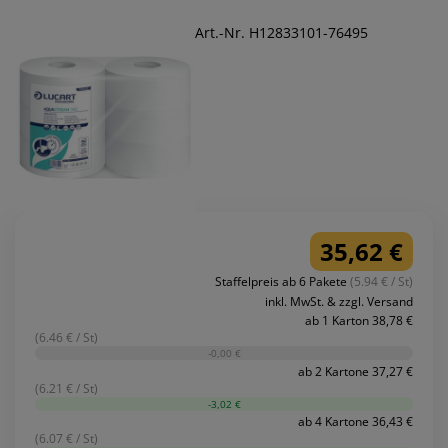
Art.-Nr. H12833101-76495
35,62 €
Staffelpreis ab 6 Pakete
(5.94 € / St)
inkl. MwSt. & zzgl. Versand
ab 1 Karton 38,78 €
(6.46 € / St)
-0,00 €
ab 2 Kartone 37,27 €
(6.21 € / St)
-3,02 €
ab 4 Kartone 36,43 €
(6.07 € / St)