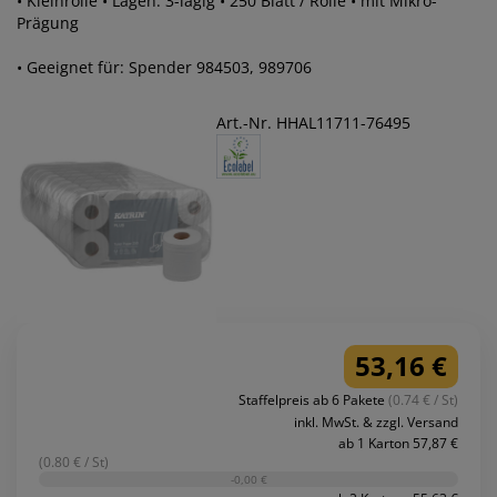
• Kleinrolle • Lagen: 3-lagig • 250 Blatt / Rolle • mit Mikro-
Prägung
• Geeignet für: Spender 984503, 989706
Art.-Nr. HHAL11711-76495
53,16 €
Staffelpreis ab 6 Pakete
(0.74 € / St)
inkl. MwSt. & zzgl. Versand
ab 1 Karton 57,87 €
(0.80 € / St)
-0,00 €