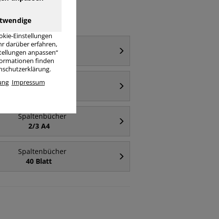
twendige
okie-Einstellungen
r darüber erfahren,
Spaltenbücher
stellungen anpassen“
A3 quer
nformationen finden
enschutzerklärung.
Spaltenbücher
ung
Impressum
mit Kopfleiste
Spaltenbücher
2/3 A4
Spaltenbücher
40 Blatt