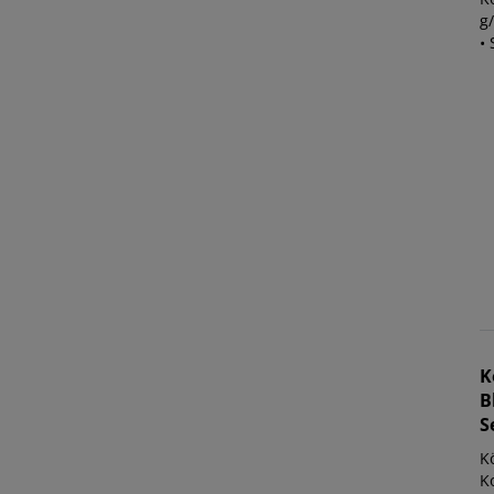
g/
• 
K
B
S
K
K