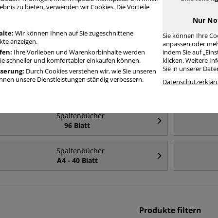
ebnis zu bieten, verwenden wir Cookies. Die Vorteile
Häufig gesucht
Nur No
alte:
Wir können Ihnen auf Sie zugeschnittene
Sie können Ihre Co
te anzeigen.
anpassen oder meh
Spaltenbücher
fen:
Ihre Vorlieben und Warenkorbinhalte werden
indem Sie auf „Ein
A4
Sie schneller und komfortabler einkaufen können.
klicken. Weitere I
Sie in unserer Dat
sserung:
Durch Cookies verstehen wir, wie Sie unseren
nen unsere Dienstleistungen ständig verbessern.
Spaltenbücher
Datenschutzerklär
A5
Spaltenbücher
96 Blatt
Spaltenbücher
A4 - 40 Blatt
Produkte filtern