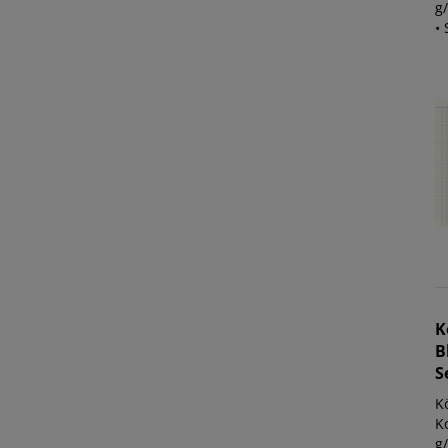
g/
• 
K
B
S
K
K
g/