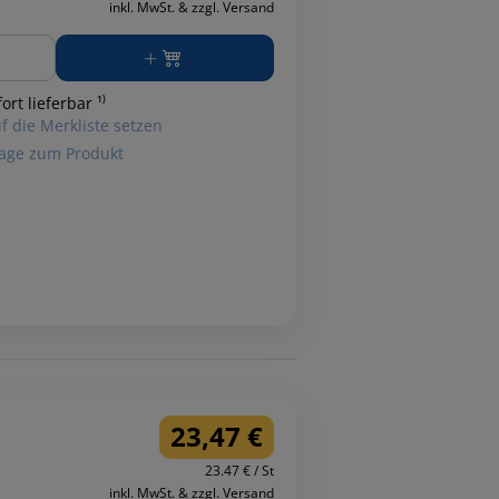
inkl. MwSt. & zzgl. Versand
ge
ort lieferbar ¹⁾
f die Merkliste setzen
age zum Produkt
23,47 €
23.47 € / St
inkl. MwSt. & zzgl. Versand