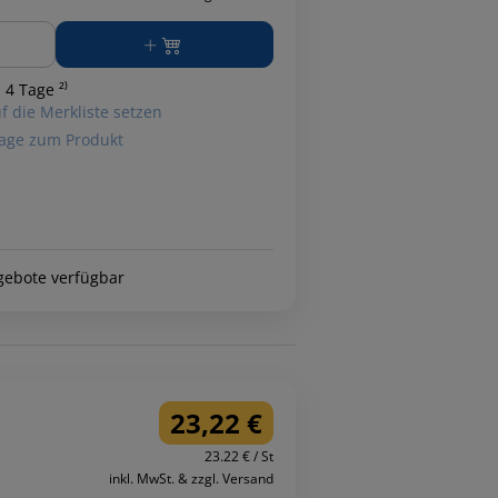
ge
 4 Tage ²⁾
f die Merkliste setzen
age zum Produkt
gebote verfügbar
23,22 €
23.22 € / St
inkl. MwSt. & zzgl. Versand