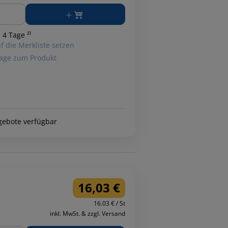
ge
 4 Tage ²⁾
f die Merkliste setzen
age zum Produkt
gebote verfügbar
16,03 €
16.03 € / St
inkl. MwSt. & zzgl. Versand