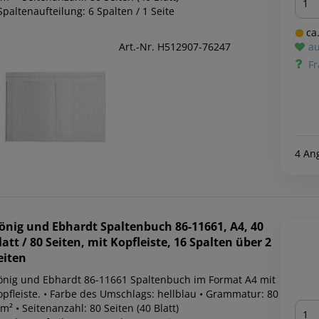
Spaltenaufteilung: 6 Spalten / 1 Seite
ca.
Art.-Nr. H512907-76247
au
Fr
4 An
önig und Ebhardt
Spaltenbuch 86-11661, A4, 40
latt / 80 Seiten, mit Kopfleiste, 16 Spalten über 2
eiten
önig und Ebhardt 86-11661 Spaltenbuch im Format A4 mit
opfleiste. • Farbe des Umschlags: hellblau • Grammatur: 80
Men
m² • Seitenanzahl: 80 Seiten (40 Blatt)