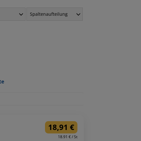
Spaltenaufteilung
te
18,91 €
18.91 € / St