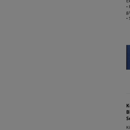
E
•
g/
• 
K
B
S
K