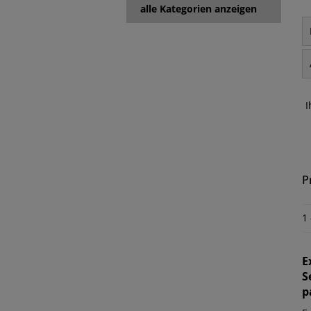
alle Kategorien anzeigen
I
P
1
E
S
p