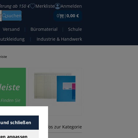
eferung ab 150 €
Merkliste
Anmelden
Z
suchen
0
|
0,00 €
Versand
|
Büromaterial
|
Schule
hutzkleidung
|
Industrie & Handwerk
iste
leiste
 Finden Sie
 und schließen
mehr Infos zur Kategorie
gen anpassen