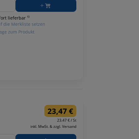
ge
ort lieferbar ¹⁾
f die Merkliste setzen
age zum Produkt
23,47 €
23.47 € / St
inkl. MwSt. & zzgl. Versand
ge