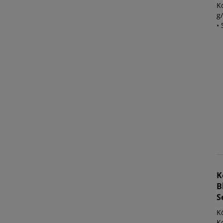
K
g/
• 
K
B
S
K
K