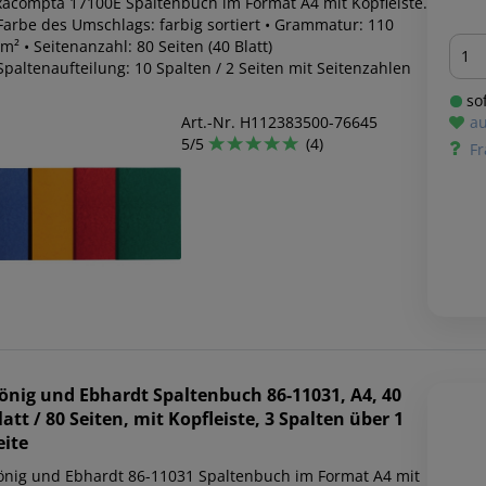
xacompta 17100E Spaltenbuch im Format A4 mit Kopfleiste.
 Farbe des Umschlags: farbig sortiert • Grammatur: 110
Men
m² • Seitenanzahl: 80 Seiten (40 Blatt)
Spaltenaufteilung: 10 Spalten / 2 Seiten mit Seitenzahlen
sof
Art.-Nr. H112383500-76645
au
5/5
(4)
Fr
önig und Ebhardt
Spaltenbuch 86-11031, A4, 40
latt / 80 Seiten, mit Kopfleiste, 3 Spalten über 1
eite
önig und Ebhardt 86-11031 Spaltenbuch im Format A4 mit