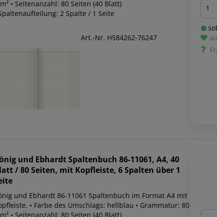
Men
m² • Seitenanzahl: 80 Seiten (40 Blatt)
Spaltenaufteilung: 2 Spalte / 1 Seite
sof
Art.-Nr. H584262-76247
au
Fr
önig und Ebhardt
Spaltenbuch 86-11061, A4, 40
latt / 80 Seiten, mit Kopfleiste, 6 Spalten über 1
eite
önig und Ebhardt 86-11061 Spaltenbuch im Format A4 mit
opfleiste. • Farbe des Umschlags: hellblau • Grammatur: 80
Men
m² • Seitenanzahl: 80 Seiten (40 Blatt)