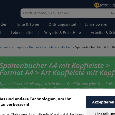
gratis Li
A-
etten
|
Tinte & Toner
|
Ordnungsmittel
|
Schreibwaren
|
l
|
Lebensmittel
|
Drogerie & Erste-Hilfe
|
Arbeits- & Sc
artseite
»
Papiere / Bücher / Formulare
»
Bücher
»
Spaltenbücher A4 mit Kopfle
Spaltenbücher A4 mit Kopfleiste >
Format A4 > Art Kopfleiste mit Kopf
Spaltenbücher A4 mit Kopfleiste in bester Qualität zum günstigen Preis.
schnell Spaltenbücher A4 mit Kopfleiste mit unserer Filter-Funktion.
ies und andere Technologien, um Ihr
Akzeptieren
 zu verbessern!
paltenbücher A4 mit Kopfleiste
Einstellun
bedarf Thüringen, ihrem Alpedia Marktplatz! Um Ihnen