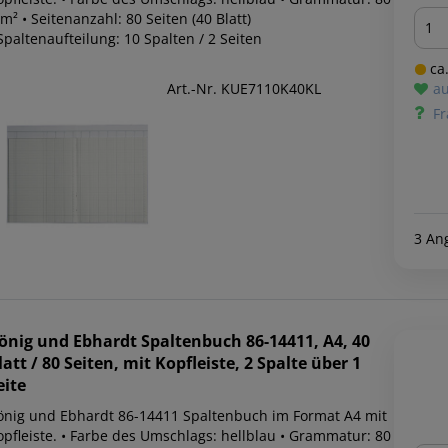
Men
m² • Seitenanzahl: 80 Seiten (40 Blatt)
Spaltenaufteilung: 10 Spalten / 2 Seiten
ca.
Art.-Nr. KUE7110K40KL
au
Fr
3 An
önig und Ebhardt
Spaltenbuch 86-14411, A4, 40
latt / 80 Seiten, mit Kopfleiste, 2 Spalte über 1
eite
önig und Ebhardt 86-14411 Spaltenbuch im Format A4 mit
opfleiste. • Farbe des Umschlags: hellblau • Grammatur: 80