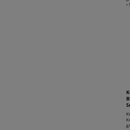
• 
K
B
S
K
K
g/