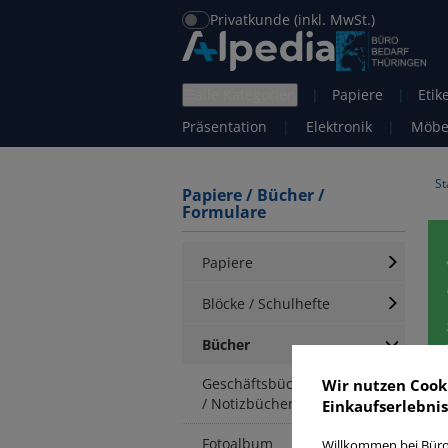
Privatkunde (inkl. MwSt.)
alle Kategorien
|
Papiere
|
Etik
Präsentation
|
Elektronik
|
Möbe
St
Papiere / Bücher /
Formulare
Papiere
Blöcke / Schulhefte
Bücher
Geschäftsbücher / Kladden
Wir nutzen Cook
/ Notizbücher
Einkaufserlebnis
S
Fotoalbum
Willkommen bei Büro