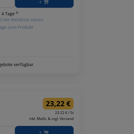
 4 Tage ²⁾
f die Merkliste setzen
age zum Produkt
gebote verfügbar
23,22 €
23.22 € / St
inkl. MwSt. & zzgl. Versand
ge