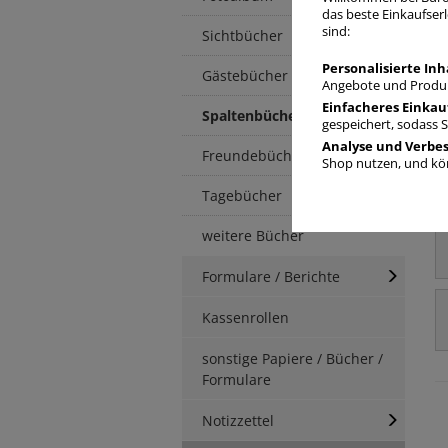
das beste Einkaufserl
sind:
Sichtbücher
Personalisierte Inh
Gästebücher
Angebote und Produk
Einfacheres Einkau
Spaltenbücher
gespeichert, sodass 
Analyse und Verbe
Freundebücher
Shop nutzen, und kön
Tagebücher
weitere Bücher
Formulare / Berichte
Kassenrollen
sonstige Papiere / Bücher /
Formulare
Notizzettel