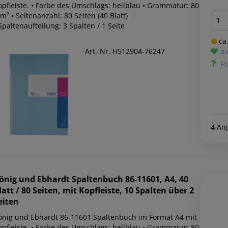
opfleiste. • Farbe des Umschlags: hellblau • Grammatur: 80
Men
m² • Seitenanzahl: 80 Seiten (40 Blatt)
Spaltenaufteilung: 3 Spalten / 1 Seite
ca.
Art.-Nr. H512904-76247
au
Fr
4 An
önig und Ebhardt
Spaltenbuch 86-11601, A4, 40
latt / 80 Seiten, mit Kopfleiste, 10 Spalten über 2
eiten
önig und Ebhardt 86-11601 Spaltenbuch im Format A4 mit
opfleiste. • Farbe des Umschlags: hellblau • Grammatur: 80