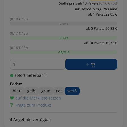
Staffelpreis ab 10 Pakete
(0.16 € / St)
inkl. MwSt. & zzgl. Versand
ab 1 Paket 22,05 €
(0.18 € / St)
-0,00 €
ab 5 Pakete 20,83 €
(0.17 € / St)
-6,13 €
ab 10 Pakete 19,73 €
(0.16 € / St)
-23,21 €
Menge
sofort lieferbar ¹⁾
Farbe:
blau
gelb
grün
rot
weiß
auf die Merkliste setzen
Frage zum Produkt
4 Angebote verfügbar