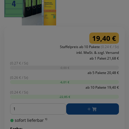
19,40 €
Staffelpreis ab 10 Pakete
(0.24 € / St)
inkl. MwSt. & zzgl. Versand
ab 1 Paket 21,68 €
(0.27 € / St)
-0,00 €
ab 5 Pakete 20,48 €
(0.26 € / St)
-6,01 €
ab 10 Pakete 19,40 €
(0.24 € / St)
-22,85 €
Menge
sofort lieferbar ¹⁾
Farbe: