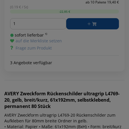
ab 10 Pakete 19,40 €
(0.19 € / St)
-22,85 €
Menge
sofort lieferbar ¹⁾
auf die Merkliste setzen
Frage zum Produkt
3 Angebote verfügbar
AVERY Zweckform
Rückenschilder ultragrip L4769-
20, gelb, breit/kurz, 61x192mm, selbstklebend,
permanent 80 Stück
AVERY Zweckform ultragrip L4769-20 Rückenschilder zum
Aufkleben für 80mm breite Ordner in gelb.
• Material: Papier • Maße: 61x192mm (BxH) • Form: breit/kurz