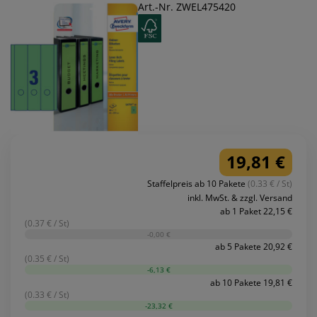
Art.-Nr. ZWEL475420
19,81 €
Staffelpreis ab 10 Pakete
(0.33 € / St)
inkl. MwSt. & zzgl. Versand
ab 1 Paket 22,15 €
(0.37 € / St)
-0,00 €
ab 5 Pakete 20,92 €
(0.35 € / St)
-6,13 €
ab 10 Pakete 19,81 €
(0.33 € / St)
-23,32 €