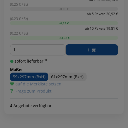
(0.25 € / St)
-0,00 €
ab 5 Pakete 20,92 €
(0.23 € / St)
-6,13 €
ab 10 Pakete 19,81 €
(0.22 € / St)
-23,32 €
Menge
sofort lieferbar ¹⁾
Maße:
59x297mm (BxH)
61x297mm (BxH)
auf die Merkliste setzen
Frage zum Produkt
4 Angebote verfügbar