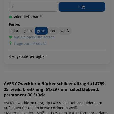
Menge
sofort lieferbar ¹⁾
Farbe:
blau
gelb
grün
rot
weiß
auf die Merkliste setzen
Frage zum Produkt
4 Angebote verfügbar
AVERY Zweckform
Rückenschilder ultragrip L4759-
25, weiß, breit/lang, 61x297mm, selbstklebend,
permanent 90 Stück
AVERY Zweckform ultragrip L4759-25 Rückenschilder zum
Aufkleben für 80mm breite Ordner in weiß.
• Material: Papier • Maße: 61x297mm (BxH) • Form: breit/lang