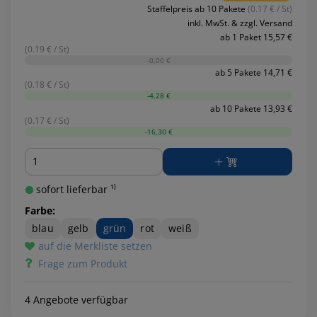
Staffelpreis ab 10 Pakete
(0.17 € / St)
inkl. MwSt. & zzgl. Versand
ab 1 Paket 15,57 €
(0.19 € / St)
-0,00 €
ab 5 Pakete 14,71 €
(0.18 € / St)
-4,28 €
ab 10 Pakete 13,93 €
(0.17 € / St)
-16,30 €
Menge
sofort lieferbar ¹⁾
Farbe:
blau
gelb
grün
rot
weiß
auf die Merkliste setzen
Frage zum Produkt
4 Angebote verfügbar