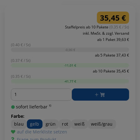
35,45 €
Staffelpreis ab 10 Pakete
(0.35 € / St)
inkl. MwSt. & zzgl. Versand
ab 1 Paket 39,63 €
(0.40 € / St)
-0,00 €
ab 5 Pakete 37,43 €
(0.37 € / St)
-11,01 €
ab 10 Pakete 35,45 €
(0.35 € / St)
-41,77 €
Menge
sofort lieferbar ¹⁾
Farbe:
blau
gelb
grün
rot
weiß
weiß/grau
auf die Merkliste setzen
Frage zum Produkt