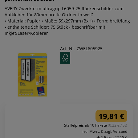
AVERY Zweckform ultragrip L6059-25 Rückenschilder zum
Aufkleben für 80mm breite Ordner in weiß.
• Material: Papier • Maße: 59x297mm (BxH) • Form: breit/lang
• enthaltene Schilder: 75 Stück • beschriftbar mit:
Inkjet/Laser/Kopierer
Art.-Nr. ZWEL605925
19,81 €
Staffelpreis ab 10 Pakete
(0.22 € / St)
inkl. MwSt. & zzgl. Versand
ab 1 Paket 22,15 €