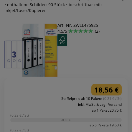
• enthaltene Schilder: 90 Stück • beschriftbar mit:
Inkjet/Laser/Kopierer
Art.-Nr. ZWEL475925
4.5/5
(2)
18,56 €
Staffelpreis ab 10 Pakete
(0.21 € / St)
inkl. MwSt. & zzgl. Versand
ab 1 Paket 20,75 €
(0.23 € / St)
-0,00 €
ab 5 Pakete 19,60 €
(0.22 € / St)