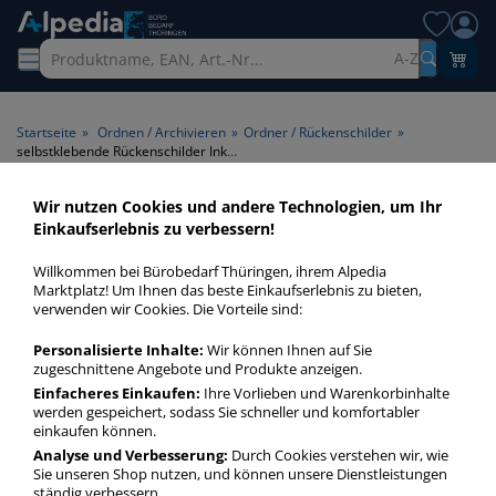
A-Z
Startseite
»
Ordnen / Archivieren
»
Ordner / Rückenschilder
»
selbstklebende Rückenschilder Inkjet/Laser/Kopierer
Wir nutzen Cookies und andere Technologien, um Ihr
selbstklebende
Einkaufserlebnis zu verbessern!
Rückenschilder
Willkommen bei Bürobedarf Thüringen, ihrem Alpedia
Inkjet/Laser/Kopierer >
Marktplatz! Um Ihnen das beste Einkaufserlebnis zu bieten,
verwenden wir Cookies. Die Vorteile sind:
Geeignet für
Inkjet/Laser/Kopierer
Personalisierte Inhalte:
Wir können Ihnen auf Sie
zugeschnittene Angebote und Produkte anzeigen.
Einfacheres Einkaufen:
Ihre Vorlieben und Warenkorbinhalte
selbstklebende Rückenschilder InkjetLaserKopierer in bester
werden gespeichert, sodass Sie schneller und komfortabler
Qualität zum günstigen Preis. Finden Sie schnell
einkaufen können.
selbstklebende Rückenschilder InkjetLaserKopierer mit
Analyse und Verbesserung:
Durch Cookies verstehen wir, wie
unserer Filter-Funktion.
Sie unseren Shop nutzen, und können unsere Dienstleistungen
ständig verbessern.