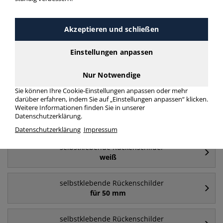
selbstklebende Rückenschilder
Inkjet/Laser/Kopierer
Akzeptieren und schließen
mehr Infos zur Kategorie
Einstellungen anpassen
Nur Notwendige
Häufig gesucht
Sie können Ihre Cookie-Einstellungen anpassen oder mehr
darüber erfahren, indem Sie auf „Einstellungen anpassen“ klicken.
Weitere Informationen finden Sie in unserer
selbstklebende Rückenschilder
Datenschutzerklärung.
für 80 mm
Datenschutzerklärung
Impressum
selbstklebende Rückenschilder
weiß
selbstklebende Rückenschilder
für 50 mm
selbstklebende Rückenschilder