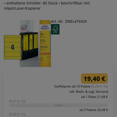
• enthaltene Schilder: 80 Stück • beschriftbar mit:
Inkjet/Laser/Kopierer
Art.-Nr. ZWEL476920
19,40 €
Staffelpreis ab 10 Pakete
(0.24 € / St)
inkl. MwSt. & zzgl. Versand
ab 1 Paket 21,68 €
(0.27 € / St)
-0,00 €
ab 5 Pakete 20,48 €
(0.26 € / St)