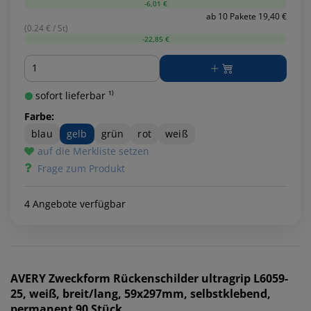
-6,01 €
ab 10 Pakete 19,40 €
(0.24 € / St)
-22,85 €
Menge
sofort lieferbar ¹⁾
Farbe:
blau
gelb
grün
rot
weiß
auf die Merkliste setzen
Frage zum Produkt
4 Angebote verfügbar
AVERY Zweckform
Rückenschilder ultragrip L6059-
25, weiß, breit/lang, 59x297mm, selbstklebend,
permanent 90 Stück