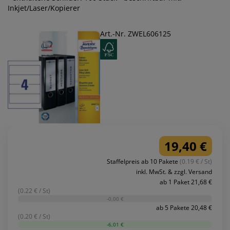
Inkjet/Laser/Kopierer
Art.-Nr. ZWEL606125
19,40 €
Staffelpreis ab 10 Pakete
(0.19 € / St)
inkl. MwSt. & zzgl. Versand
ab 1 Paket 21,68 €
(0.22 € / St)
-0,00 €
ab 5 Pakete 20,48 €
(0.20 € / St)
-6,01 €