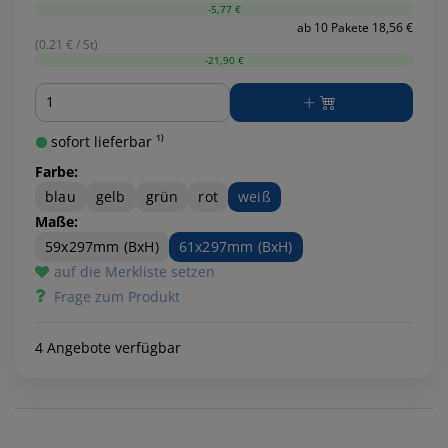
-5,77 €
ab 10 Pakete 18,56 €
(0.21 € / St)
-21,90 €
Menge
sofort lieferbar ¹⁾
Farbe:
blau
gelb
grün
rot
weiß
Maße:
59x297mm (BxH)
61x297mm (BxH)
auf die Merkliste setzen
Frage zum Produkt
4 Angebote verfügbar