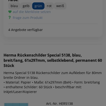
blau
gelb
grün
rot
weiß
auf die Merkliste setzen
Frage zum Produkt
4 Angebote verfügbar
Herma
Rückenschilder Special 5138, blau,
breit/lang, 61x297mm, selbstklebend, permanent 60
Stück
Herma Special 5138 Rückenschilder zum Aufkleben für 80mm
breite Ordner in blau.
• Material: Papier • Maße: 61x297mm (BxH) • Form: breit/lang
• enthaltene Schilder: 60 Stück • beschriftbar mit:
Inkjet/Laser/Kopierer
Art.-Nr. HER5138