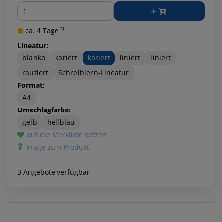
Menge
ca. 4 Tage ²⁾
Lineatur:
blanko
kariert
kariert
liniert
liniert
rautiert
Schreiblern-Lineatur
Format:
A4
Umschlagfarbe:
gelb
hellblau
auf die Merkliste setzen
Frage zum Produkt
3 Angebote verfügbar