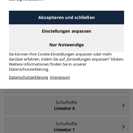
Akzeptieren und schließen
Häufig gesucht
Einstellungen anpassen
Schulhefte
Lineatur 2
Nur Notwendige
Sie können Ihre Cookie-Einstellungen anpassen oder mehr
darüber erfahren, indem Sie auf „Einstellungen anpassen“ klicken.
Schulhefte
Weitere Informationen finden Sie in unserer
A4 - Lineatur 2
Datenschutzerklärung.
Datenschutzerklärung
Impressum
Schulhefte
A4
Schulhefte
Lineatur 6
Schulhefte
Lineatur 1