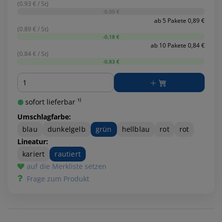
(0.93 € / St)
-0,00 €
ab 5 Pakete 0,89 €
(0.89 € / St)
-0,18 €
ab 10 Pakete 0,84 €
(0.84 € / St)
-0,83 €
Menge
sofort lieferbar ¹⁾
Umschlagfarbe:
blau
dunkelgelb
grün
hellblau
rot
rot
Lineatur:
kariert
rautiert
auf die Merkliste setzen
Frage zum Produkt