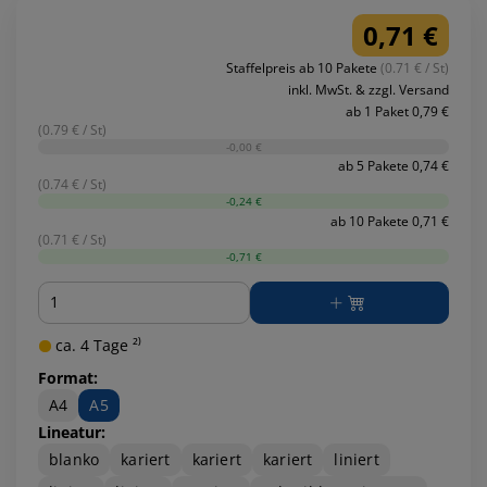
0,71 €
Staffelpreis ab 10 Pakete
(0.71 € / St)
inkl. MwSt. & zzgl. Versand
ab 1 Paket 0,79 €
(0.79 € / St)
-0,00 €
ab 5 Pakete 0,74 €
(0.74 € / St)
-0,24 €
ab 10 Pakete 0,71 €
(0.71 € / St)
-0,71 €
Menge
ca. 4 Tage ²⁾
Format:
A4
A5
Lineatur:
blanko
kariert
kariert
kariert
liniert