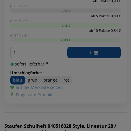
ab 1 Paket 0,93 €
(0.93 € / St)
-0,00 €
ab 5 Pakete 0,89 €
(0.89 € / St)
-0,18 €
ab 10 Pakete 0,84 €
(0.84 € / St)
-0,83 €
Menge
sofort lieferbar ¹⁾
Umschlagfarbe:
blau
grün
orange
rot
auf die Merkliste setzen
Frage zum Produkt
Staufen
Schulheft 040516028 Style, Lineatur 28 /