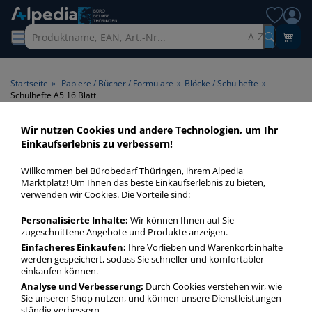
A-Z
Startseite
»
Papiere / Bücher / Formulare
»
Blöcke / Schulhefte
»
Schulhefte A5 16 Blatt
Wir nutzen Cookies und andere Technologien, um Ihr
Schulhefte A5 16 Blatt >
Einkaufserlebnis zu verbessern!
Format A5 > Blattanzahl 16
Willkommen bei Bürobedarf Thüringen, ihrem Alpedia
Blatt
Marktplatz! Um Ihnen das beste Einkaufserlebnis zu bieten,
verwenden wir Cookies. Die Vorteile sind:
Schulhefte A5 16 Blatt in bester Qualität zum günstigen
Personalisierte Inhalte:
Wir können Ihnen auf Sie
Preis. Finden Sie schnell Schulhefte A5 16 Blatt mit unserer
zugeschnittene Angebote und Produkte anzeigen.
Filter-Funktion.
Einfacheres Einkaufen:
Ihre Vorlieben und Warenkorbinhalte
werden gespeichert, sodass Sie schneller und komfortabler
einkaufen können.
Schulhefte A5 16 Blatt
Analyse und Verbesserung:
Durch Cookies verstehen wir, wie
Sie unseren Shop nutzen, und können unsere Dienstleistungen
mehr Infos zur Kategorie
ständig verbessern.