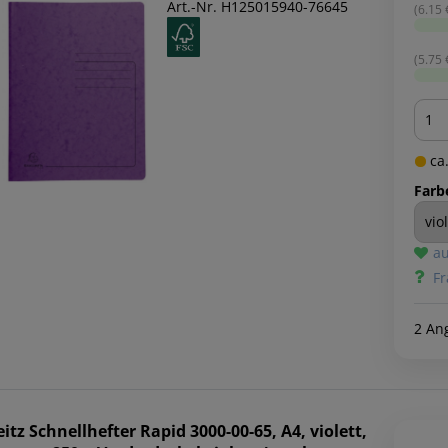
Art.-Nr. H125015940-76645
(6.15 €
(5.75 €
Men
ca.
Farb
au
Fr
2 An
eitz
Schnellhefter Rapid 3000-00-65, A4, violett,