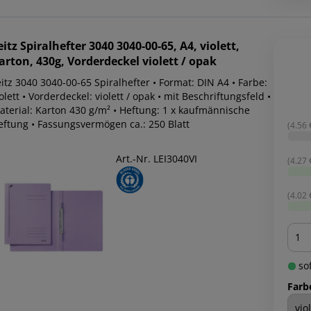
eitz
Spiralhefter 3040 3040-00-65, A4, violett,
arton, 430g, Vorderdeckel violett / opak
itz 3040 3040-00-65 Spiralhefter • Format: DIN A4 • Farbe:
olett • Vorderdeckel: violett / opak • mit Beschriftungsfeld •
aterial: Karton 430 g/m² • Heftung: 1 x kaufmännische
eftung • Fassungsvermögen ca.: 250 Blatt
(4.56 €
Art.-Nr. LEI3040VI
(4.27 €
(4.02 €
Men
sof
Farb