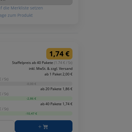
f die Merkliste setzen
age zum Produkt
1,74 €
Staffelpreis ab 40 Pakete
(1.74 € / St)
inkl. MwSt. & zzgl. Versand
ab 1 Paket 2,00 €
 / St)
-0,00 €
ab 20 Pakete 1,86 €
 / St)
-2,86 €
ab 40 Pakete 1,74 €
 / St)
-10,47 €
ge