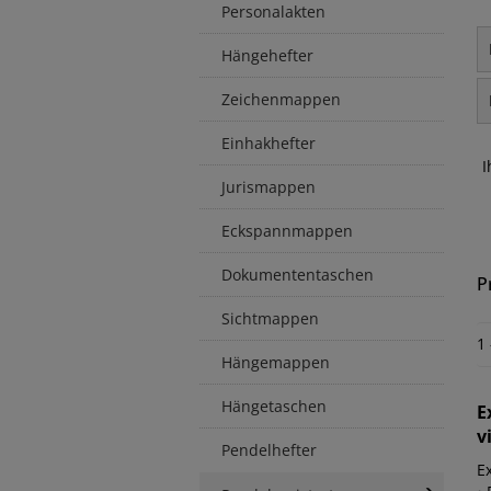
Personalakten
Hängehefter
Zeichenmappen
Einhakhefter
I
Jurismappen
Eckspannmappen
Dokumententaschen
P
Sichtmappen
1
Hängemappen
Hängetaschen
E
v
Pendelhefter
E