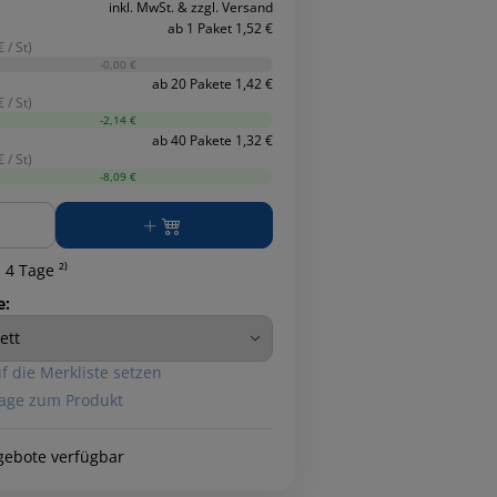
inkl. MwSt. & zzgl. Versand
ab 1 Paket 1,52 €
 / St)
-0,00 €
ab 20 Pakete 1,42 €
 / St)
-2,14 €
ab 40 Pakete 1,32 €
 / St)
-8,09 €
ge
 4 Tage ²⁾
e:
f die Merkliste setzen
age zum Produkt
gebote verfügbar