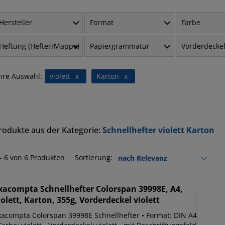
Hersteller
Format
Farbe
Heftung (Hefter/Mappe)
Papiergrammatur
Vorderdecke
hre Auswahl:
violett
x
Karton
x
rodukte aus der Kategorie:
Schnellhefter violett Karton
 - 6 von 6 Produkten
Sortierung:
xacompta
Schnellhefter Colorspan 39998E, A4,
iolett, Karton, 355g, Vorderdeckel violett
xacompta Colorspan 39998E Schnellhefter • Format: DIN A4