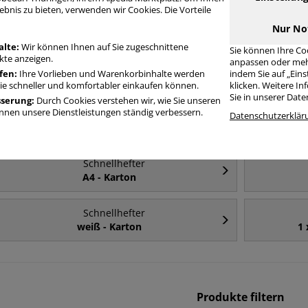
ebnis zu bieten, verwenden wir Cookies. Die Vorteile
Häufig gesucht
Nur No
alte:
Wir können Ihnen auf Sie zugeschnittene
Sie können Ihre Co
te anzeigen.
anpassen oder meh
Schnellhefter
fen:
Ihre Vorlieben und Warenkorbinhalte werden
indem Sie auf „Ein
türkis
Sie schneller und komfortabler einkaufen können.
klicken. Weitere I
Sie in unserer Dat
sserung:
Durch Cookies verstehen wir, wie Sie unseren
nen unsere Dienstleistungen ständig verbessern.
Schnellhefter
Datenschutzerklär
A4
Schnellhefter
A4 - Karton
Schnellhefter
weiß - Karton
1 
Produkte filtern