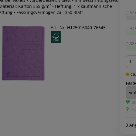
Farbe: violett • Vorderdeckel: violett • mit Beschriftungsfeld
 Material: Karton 355 g/m² • Heftung: 1 x kaufmännische
eftung • Fassungsvermögen ca.: 350 Blatt
(1.52 €
Art.-Nr. H125016040-76645
(1.42 €
(1.32 €
Men
ca.
Farb
au
Fr
3 An