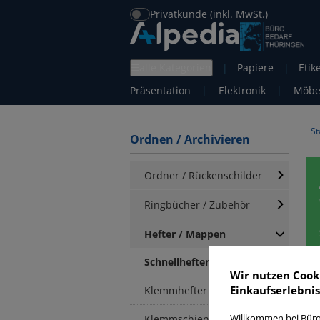
Privatkunde (inkl. MwSt.)
alle Kategorien
|
Papiere
|
Etik
Präsentation
|
Elektronik
|
Möbe
St
Ordnen / Archivieren
Ordner / Rückenschilder
Ringbücher / Zubehör
Hefter / Mappen
Schnellhefter
Wir nutzen Cook
Einkaufserlebnis
Klemmhefter
S
Klemmschienen /
Willkommen bei Büro