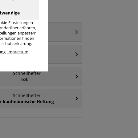
twendige
okie-Einstellungen
r darüber erfahren,
Schnellhefter
stellungen anpassen“
Kunststoff
nformationen finden
enschutzerklärung.
Schnellhefter
ung
Impressum
A5 - Karton
Schnellhefter
rot
Schnellhefter
x kaufmännische Heftung