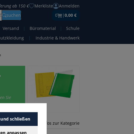
eferung ab 150 €
Merkliste
Anmelden
Z
suchen
0
|
0,00 €
Versand
|
Büromaterial
|
Schule
hutzkleidung
|
Industrie & Handwerk
n
e
en Sie
 und schließen
mehr Infos zur Kategorie
gen anpassen