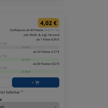
4,02 €
Staffelpreis ab 40 Pakete
(4.02 € / St)
inkl. MwSt. & zzgl. Versand
ab 1 Paket 4,56 €
 / St)
-0,00 €
ab 20 Pakete 4,27 €
 / St)
-5,71 €
ab 40 Pakete 4,02 €
 / St)
-21,42 €
ge
ort lieferbar ¹⁾
e: