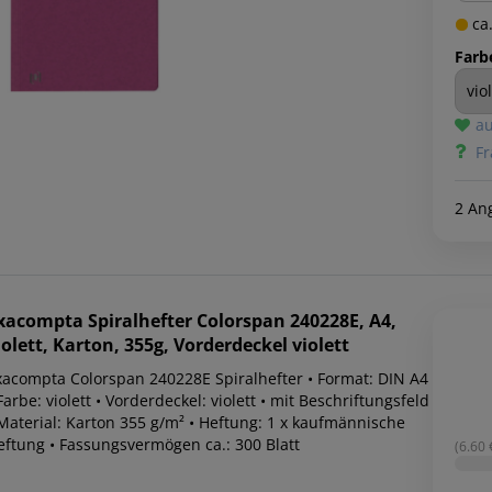
ca.
Farb
au
Fr
2 An
xacompta
Spiralhefter Colorspan 240228E, A4,
iolett, Karton, 355g, Vorderdeckel violett
xacompta Colorspan 240228E Spiralhefter • Format: DIN A4
Farbe: violett • Vorderdeckel: violett • mit Beschriftungsfeld
 Material: Karton 355 g/m² • Heftung: 1 x kaufmännische
eftung • Fassungsvermögen ca.: 300 Blatt
(6.60 €