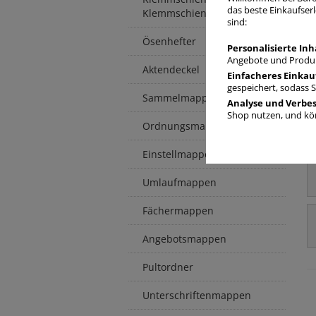
das beste Einkaufserl
Klemmschienenhüllen
sind:
Ösenhefter
Personalisierte Inh
Angebote und Produk
Aktendeckel
Einfacheres Einkau
gespeichert, sodass 
Sammelmappen / -boxen
Analyse und Verbe
Shop nutzen, und kön
Ordnungsmappen
Einstellmappen
Umlaufmappen
Fächermappen
Angebotsmappen
Pultordner
Unterschriftenmappen