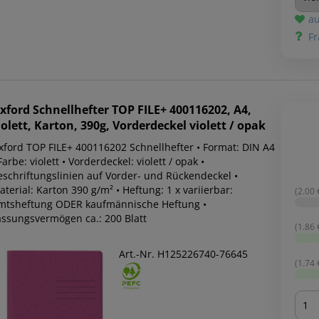
au
Fr
xford
Schnellhefter TOP FILE+ 400116202, A4,
iolett, Karton, 390g, Vorderdeckel violett / opak
xford TOP FILE+ 400116202 Schnellhefter • Format: DIN A4
Farbe: violett • Vorderdeckel: violett / opak •
eschriftungslinien auf Vorder- und Rückendeckel •
terial: Karton 390 g/m² • Heftung: 1 x variierbar:
(2.00 €
mtsheftung ODER kaufmännische Heftung •
assungsvermögen ca.: 200 Blatt
(1.86 €
Art.-Nr. H125226740-76645
(1.74 €
Men