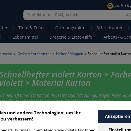
gratis Li
A-
etten
|
Tinte & Toner
|
Ordnungsmittel
|
Schreibwaren
|
l
|
Lebensmittel
|
Drogerie & Erste-Hilfe
|
Arbeits- & Sc
artseite
»
Ordnen / Archivieren
»
Hefter / Mappen
»
Schnellhefter violett Karto
Schnellhefter violett Karton > Farb
violett > Material Karton
Schnellhefter violett Karton in bester Qualität zum günstigen Preis. Find
schnell Schnellhefter violett Karton mit unserer Filter-Funktion.
ies und andere Technologien, um Ihr
Akzeptieren
 zu verbessern!
chnellhefter violett Karton
Einstellun
bedarf Thüringen, ihrem Alpedia Marktplatz! Um Ihnen