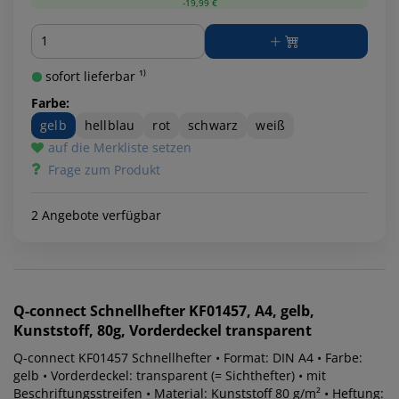
-19,99 €
Menge
sofort lieferbar ¹⁾
Farbe:
gelb
hellblau
rot
schwarz
weiß
auf die Merkliste setzen
Frage zum Produkt
2 Angebote verfügbar
Q-connect
Schnellhefter KF01457, A4, gelb,
Kunststoff, 80g, Vorderdeckel transparent
Q-connect KF01457 Schnellhefter • Format: DIN A4 • Farbe:
gelb • Vorderdeckel: transparent (= Sichthefter) • mit
Beschriftungsstreifen • Material: Kunststoff 80 g/m² • Heftung: