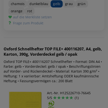
chamois
dunkelblau
gelb
grau
grün
orange
rot
auf die Merkliste setzen
Frage zum Produkt
Oxford
Schnellhefter TOP FILE+ 400116207, A4, gelb,
Karton, 390g, Vorderdeckel gelb / opak
Oxford TOP FILE+ 400116207 Schnellhefter • Format: DIN A4 •
Farbe: gelb • Vorderdeckel: gelb / opak • Beschriftungslinien
auf Vorder- und Rückendeckel • Material: Karton 390 g/m² •
Heftung: 1 x variierbar: Amtsheftung ODER kaufmännische
Heftung • Fassungsvermögen ca.: 200 Blatt
Art.-Nr. H125226710-76645
5/5
(1)