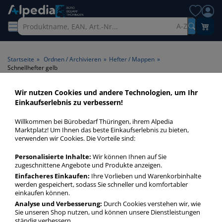
A-Z
Startseite
»
Ordnen / Archivieren
»
Hefter / Mappen
»
Schnellhefter gelb
Wir nutzen Cookies und andere Technologien, um Ihr
Schnellhefter gelb > Farbe
Einkaufserlebnis zu verbessern!
gelb
Willkommen bei Bürobedarf Thüringen, ihrem Alpedia
Marktplatz! Um Ihnen das beste Einkaufserlebnis zu bieten,
Schnellhefter gelb in bester Qualität zum günstigen Preis.
verwenden wir Cookies. Die Vorteile sind:
Finden Sie schnell Schnellhefter gelb mit unserer Filter-
Personalisierte Inhalte:
Wir können Ihnen auf Sie
Funktion.
zugeschnittene Angebote und Produkte anzeigen.
Einfacheres Einkaufen:
Ihre Vorlieben und Warenkorbinhalte
werden gespeichert, sodass Sie schneller und komfortabler
Schnellhefter gelb
einkaufen können.
mehr Infos zur Kategorie
Analyse und Verbesserung:
Durch Cookies verstehen wir, wie
Sie unseren Shop nutzen, und können unsere Dienstleistungen
ständig verbessern.