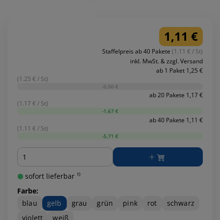
1,11 €
Staffelpreis ab 40 Pakete
(1.11 € / St)
inkl. MwSt. & zzgl. Versand
ab 1 Paket 1,25 €
(1.25 € / St)
-0,00 €
ab 20 Pakete 1,17 €
(1.17 € / St)
-1,67 €
ab 40 Pakete 1,11 €
(1.11 € / St)
-5,71 €
Menge
sofort lieferbar ¹⁾
Farbe:
blau
gelb
grau
grün
pink
rot
schwarz
violett
weiß