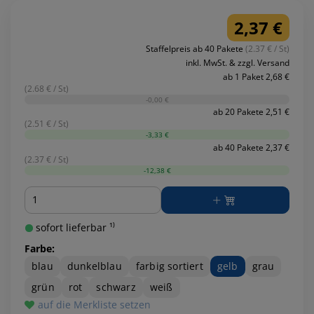
2,37 €
Staffelpreis ab 40 Pakete
(2.37 € / St)
inkl. MwSt. & zzgl. Versand
ab 1 Paket 2,68 €
(2.68 € / St)
-0,00 €
ab 20 Pakete 2,51 €
(2.51 € / St)
-3,33 €
ab 40 Pakete 2,37 €
(2.37 € / St)
-12,38 €
Menge
sofort lieferbar ¹⁾
Farbe:
blau
dunkelblau
farbig sortiert
gelb
grau
grün
rot
schwarz
weiß
auf die Merkliste setzen