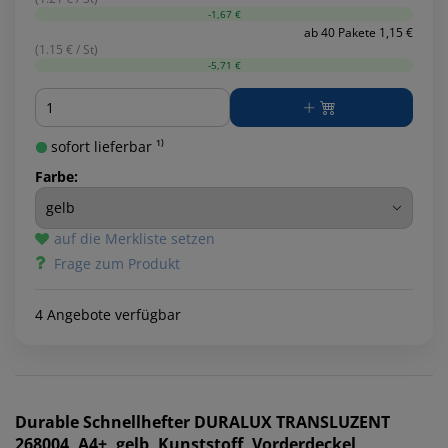
-1,67 €
ab 40 Pakete 1,15 €
(1.15 € / St)
-5,71 €
Menge
sofort lieferbar ¹⁾
Farbe:
auf die Merkliste setzen
Frage zum Produkt
4 Angebote verfügbar
Durable
Schnellhefter DURALUX TRANSLUZENT
268004, A4+, gelb, Kunststoff, Vorderdeckel