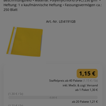
Beschriftungsfeld • Material: Polyvinylchlorid (PVC) 250 g/m² •
Heftung: 1 x kaufmännische Heftung • Fassungsvermögen ca.:
250 Blatt
Art.-Nr. LEI4191GB
1,15 €
Staffelpreis ab 40 Pakete
(1.15 € / St)
inkl. MwSt. & zzgl. Versand
ab 1 Paket 1,30 €
(1.30 € / St)
-0,00 €
ab 20 Pakete 1,21 €
(1.21 € / St)