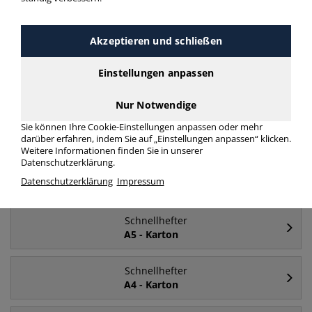
Häufig gesucht
Akzeptieren und schließen
Schnellhefter
Einstellungen anpassen
türkis
Nur Notwendige
Schnellhefter
Sie können Ihre Cookie-Einstellungen anpassen oder mehr
Kunststoff
darüber erfahren, indem Sie auf „Einstellungen anpassen“ klicken.
Weitere Informationen finden Sie in unserer
Datenschutzerklärung.
Schnellhefter
Datenschutzerklärung
Impressum
A4
Schnellhefter
A5 - Karton
Schnellhefter
A4 - Karton