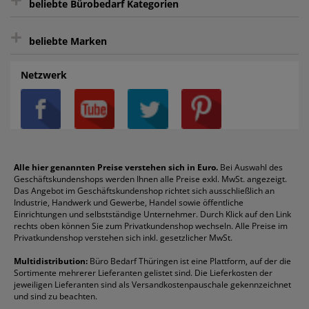
beliebte Bürobedarf Kategorien
intelligentes Kundenkonto
Bürobedarf-Ratgeber
+
FAQ
Aktenvernichter
Haftnotizen
Prospekthüllen
beliebte Marken
Auftragspauschale
Archivboxen
Hängeregistratur
Registraturen
AGB
Batterien
Alco
Heftgeräte
Landré
Rückenschilder
Netzwerk
Datenschutz
Bleistifte
Avery/Zweckform
Heftstreifen
Leitz
Radiergummis
Privatsphäre-Einstellungen
Blöcke
Bic
Kaffee
Läufer
Schnellhefter
Über uns
Boardmarker
Canon
Klebeband
Melitta
Sichthüllen
Impressum
Briefablagen
Color Copy
Klebestifte
Navigator
Stehsammler
Reklamation / Retouren
Briefumschläge
Durable
Klemmmappen
Pentel
Taschenrechner
Alle hier genannten Preise verstehen sich in Euro.
Bei Auswahl des
Geschäftskundenshops werden Ihnen alle Preise exkl. MwSt. angezeigt.
Vertrag widerrufen (Privatkunden)
Druckerpatronen
DYMO
Kopierpapier
Pelikan
Textmarker
Das Angebot im Geschäftskundenshop richtet sich ausschließlich an
Rabatte & Aktionen
Etiketten
Edding
Korrekturmittel
Pilot
Tintenroller
Industrie, Handwerk und Gewerbe, Handel sowie öffentliche
Einrichtungen und selbstständige Unternehmer. Durch Klick auf den Link
Fineliner
Esselte
Kugelschreiber
Pritt
Tintenpatronen
rechts oben können Sie zum Privatkundenshop wechseln. Alle Preise im
Folienschreiber
Faber-Castell
Mappen
Schneider
Toilettenpapier
Privatkundenshop verstehen sich inkl. gesetzlicher MwSt.
Formulare
Fellowes
Ordner
Stabilo
Toner
Multidistribution:
Büro Bedarf Thüringen ist eine Plattform, auf der die
Sortimente mehrerer Lieferanten gelistet sind. Die Lieferkosten der
Gelschreiber
Franken
Packband
Staedtler
Versandmaterial
jeweiligen Lieferanten sind als Versandkostenpauschale gekennzeichnet
Geschäftsbücher
Fripa
Permanentmarker
Tesa
Versandtaschen
und sind zu beachten.