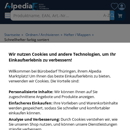
A-Z
Startseite
»
Ordnen / Archivieren
»
Hefter / Mappen
»
Schnellhefter farbig sortiert
Wir nutzen Cookies und andere Technologien, um Ihr
Schnellhefter farbig sortiert >
Einkaufserlebnis zu verbessern!
Farbe farbig sortiert
Willkommen bei Bürobedarf Thüringen, ihrem Alpedia
Marktplatz! Um Ihnen das beste Einkaufserlebnis zu bieten,
Schnellhefter farbig sortiert in bester Qualität zum günstigen
verwenden wir Cookies. Die Vorteile sind:
Preis. Finden Sie schnell Schnellhefter farbig sortiert mit
Personalisierte Inhalte:
Wir können Ihnen auf Sie
unserer Filter-Funktion.
zugeschnittene Angebote und Produkte anzeigen.
Einfacheres Einkaufen:
Ihre Vorlieben und Warenkorbinhalte
werden gespeichert, sodass Sie schneller und komfortabler
Schnellhefter farbig sortiert
einkaufen können.
mehr Infos zur Kategorie
Analyse und Verbesserung:
Durch Cookies verstehen wir, wie
Sie unseren Shop nutzen, und können unsere Dienstleistungen
ständig verbessern.