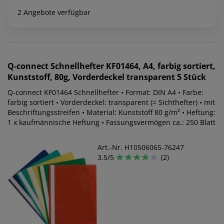
2 Angebote verfügbar
Q-connect
Schnellhefter KF01464, A4, farbig sortiert,
Kunststoff, 80g, Vorderdeckel transparent 5 Stück
Q-connect KF01464 Schnellhefter • Format: DIN A4 • Farbe:
farbig sortiert • Vorderdeckel: transparent (= Sichthefter) • mit
Beschriftungsstreifen • Material: Kunststoff 80 g/m² • Heftung:
1 x kaufmännische Heftung • Fassungsvermögen ca.: 250 Blatt
Art.-Nr. H10506065-76247
3.5/5
(2)