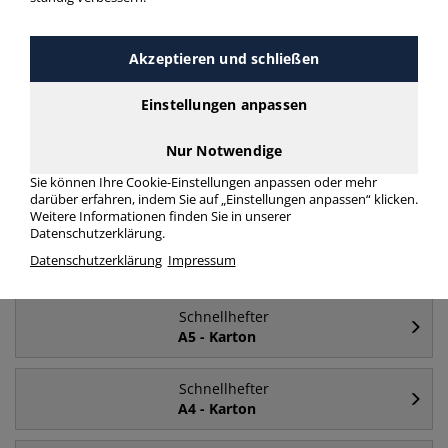
Häufig gesucht
Akzeptieren und schließen
Schnellhefter
Einstellungen anpassen
türkis
Nur Notwendige
Schnellhefter
Sie können Ihre Cookie-Einstellungen anpassen oder mehr
Kunststoff
darüber erfahren, indem Sie auf „Einstellungen anpassen“ klicken.
Weitere Informationen finden Sie in unserer
Datenschutzerklärung.
Schnellhefter
Datenschutzerklärung
Impressum
A4
Schnellhefter
A5 - Karton
Schnellhefter
A4 - Karton