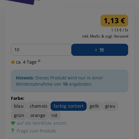
1,13 €
1.13 € / St
inkl. MwSt. & zzgl. Versand
Menge
ca. 4 Tage ²⁾
Hinweis:
Dieses Produkt wird nur in einer
Mindestabnahme von
10
angeboten.
Farbe:
blau
chamois
farbig sortiert
gelb
grau
grün
orange
rot
auf die Merkliste setzen
Frage zum Produkt