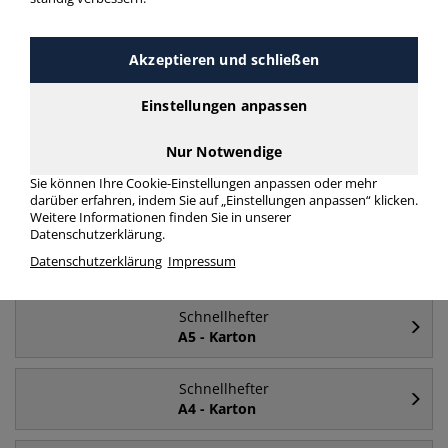
Häufig gesucht
Akzeptieren und schließen
Schnellhefter
Einstellungen anpassen
türkis
Nur Notwendige
Schnellhefter
Sie können Ihre Cookie-Einstellungen anpassen oder mehr
Kunststoff
darüber erfahren, indem Sie auf „Einstellungen anpassen“ klicken.
Weitere Informationen finden Sie in unserer
Datenschutzerklärung.
Schnellhefter
Datenschutzerklärung
Impressum
A4
Schnellhefter
A5 - Karton
Schnellhefter
A4 - Karton