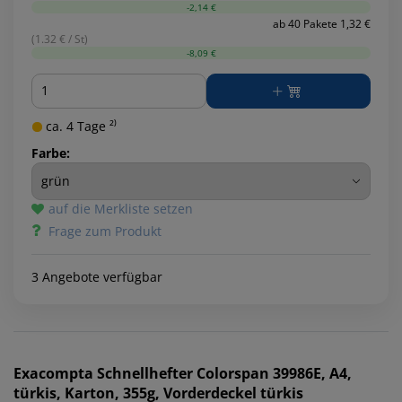
-2,14 €
ab 40 Pakete 1,32 €
(1.32 € / St)
-8,09 €
Menge
ca. 4 Tage ²⁾
Farbe:
auf die Merkliste setzen
Frage zum Produkt
3 Angebote verfügbar
Exacompta
Schnellhefter Colorspan 39986E, A4,
türkis, Karton, 355g, Vorderdeckel türkis