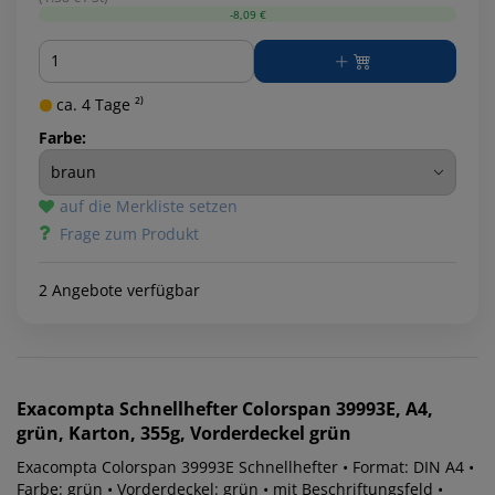
-8,09 €
Menge
ca. 4 Tage ²⁾
Farbe:
auf die Merkliste setzen
Frage zum Produkt
2 Angebote verfügbar
Exacompta
Schnellhefter Colorspan 39993E, A4,
grün, Karton, 355g, Vorderdeckel grün
Exacompta Colorspan 39993E Schnellhefter • Format: DIN A4 •
Farbe: grün • Vorderdeckel: grün • mit Beschriftungsfeld •