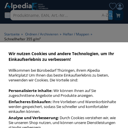
A-Z
Startseite
»
Ordnen / Archivieren
»
Hefter / Mappen
»
Schnellhefter 355 g/m²
Wir nutzen Cookies und andere Technologien, um Ihr
Schnellhefter 355 g/m² >
Einkaufserlebnis zu verbessern!
Papiergrammatur 355 g/m²
Willkommen bei Bürobedarf Thüringen, ihrem Alpedia
Marktplatz! Um Ihnen das beste Einkaufserlebnis zu bieten,
Schnellhefter 355 gm² in bester Qualität zum günstigen
verwenden wir Cookies. Die Vorteile sind:
Preis. Finden Sie schnell Schnellhefter 355 gm² mit unserer
Personalisierte Inhalte:
Wir können Ihnen auf Sie
Filter-Funktion.
zugeschnittene Angebote und Produkte anzeigen.
Einfacheres Einkaufen:
Ihre Vorlieben und Warenkorbinhalte
werden gespeichert, sodass Sie schneller und komfortabler
Schnellhefter 355 g/m²
einkaufen können.
mehr Infos zur Kategorie
Analyse und Verbesserung:
Durch Cookies verstehen wir, wie
Sie unseren Shop nutzen, und können unsere Dienstleistungen
ständig verbessern.