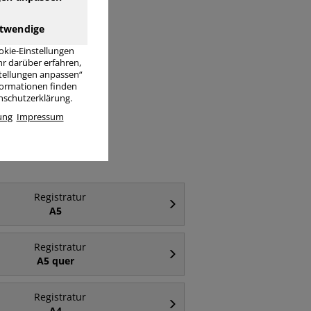
twendige
okie-Einstellungen
r darüber erfahren,
stellungen anpassen“
nformationen finden
er
enschutzerklärung.
ung
Impressum
Registratur
A5
Registratur
A5 quer
Registratur
A4