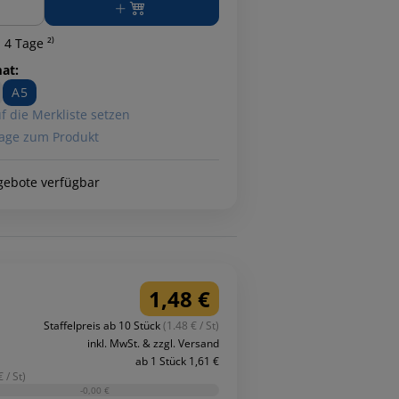
 4 Tage ²⁾
at:
A5
f die Merkliste setzen
age zum Produkt
gebote verfügbar
1,48 €
Staffelpreis ab 10 Stück
(1.48 € / St)
inkl. MwSt. & zzgl. Versand
ab 1 Stück 1,61 €
 / St)
-0,00 €