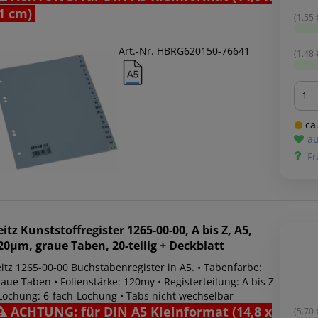
1 cm)
(1.55 €
Art.-Nr. HBRG620150-76641
(1.48 €
Men
ca.
au
Fr
eitz
Kunststoffregister 1265-00-00, A bis Z, A5,
20µm, graue Taben, 20-teilig + Deckblatt
eitz 1265-00-00 Buchstabenregister in A5. • Tabenfarbe:
aue Taben • Folienstärke: 120my • Registerteilung: A bis Z
 Lochung: 6-fach-Lochung • Tabs nicht wechselbar
ACHTUNG: für DIN A5 Kleinformat (14,8 x
(5.70 €