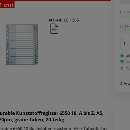
1 cm)
(5.51 €
Art.-Nr. LEI1265
(5.25 €
Men
sof
au
Fr
4 An
urable
Kunststoffregister 6550 10, A bis Z, A5,
20µm, graue Taben, 20-teilig
urable 6550 10 Buchstabenregister in A5. • Tabenfarbe: