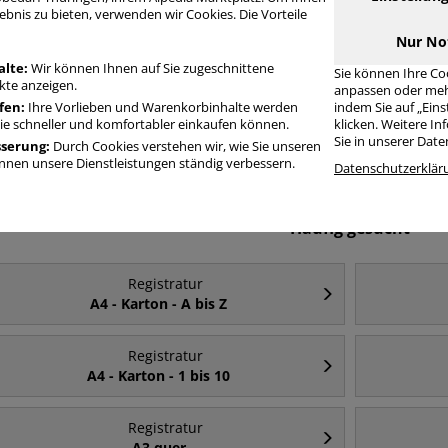
ebnis zu bieten, verwenden wir Cookies. Die Vorteile
Nur No
alte:
Wir können Ihnen auf Sie zugeschnittene
Sie können Ihre Co
te anzeigen.
anpassen oder meh
fen:
Ihre Vorlieben und Warenkorbinhalte werden
indem Sie auf „Ein
Sie schneller und komfortabler einkaufen können.
klicken. Weitere I
Kunststoffregister
Registermappen
Kartonregist
Sie in unserer Dat
sserung:
Durch Cookies verstehen wir, wie Sie unseren
nen unsere Dienstleistungen ständig verbessern.
Datenschutzerklär
Häufig gesucht
Registratur
A4 - Karton - A bis Z
Registratur
A4 - Karton - 1 bis 10
Registratur
A3 quer