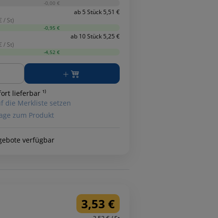
-0,00 €
ab 5 Stück 5,51 €
 / St)
-0,95 €
ab 10 Stück 5,25 €
 / St)
-4,52 €
ge
ort lieferbar ¹⁾
f die Merkliste setzen
age zum Produkt
gebote verfügbar
3,53 €