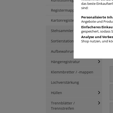
Kunststoffregister
das beste Einkaufserl
sind:
Registermappen
Personalisierte Inh
Kartonregister
Angebote und Produk
Einfacheres Einkau
Stehsammler
gespeichert, sodass 
Analyse und Verbe
Sortierstationen / Ablagen
Shop nutzen, und kön
Aufbewahrungsbox
Hängeregistratur
Klemmbretter / -mappen
Lochverstärkung
Hüllen
Trennblätter /
Trennstreifen