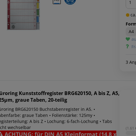
ca.
Form
A4
au
Fr
3 An
üroring
Kunststoffregister BRG620150, A bis Z, A5,
25µm, graue Taben, 20-teilig
üroring BRG620150 Buchstabenregister in A5. •
abenfarbe: graue Taben • Folienstärke: 125my •
gisterteilung: A bis Z • Lochung: 6-fach-Lochung • Tabs
icht wechselbar
(1.61 €
ACHTUNG: für DIN A5 Kleinformat (14,8 x