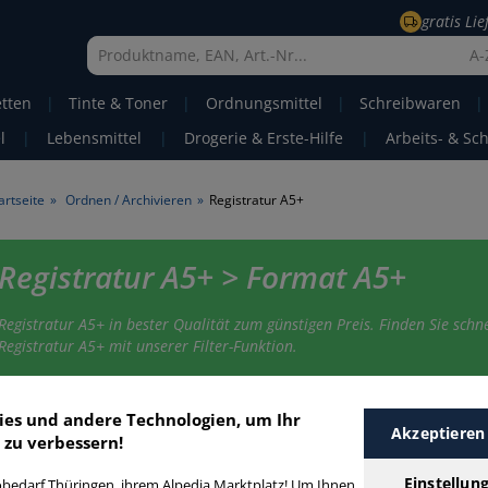
gratis Li
A-
etten
|
Tinte & Toner
|
Ordnungsmittel
|
Schreibwaren
|
l
|
Lebensmittel
|
Drogerie & Erste-Hilfe
|
Arbeits- & Sc
artseite
»
Ordnen / Archivieren
»
Registratur A5+
Registratur A5+ > Format A5+
Registratur A5+ in bester Qualität zum günstigen Preis. Finden Sie schne
Registratur A5+ mit unserer Filter-Funktion.
egistratur A5+
ies und andere Technologien, um Ihr
Akzeptieren
 zu verbessern!
Einstellun
bedarf Thüringen, ihrem Alpedia Marktplatz! Um Ihnen