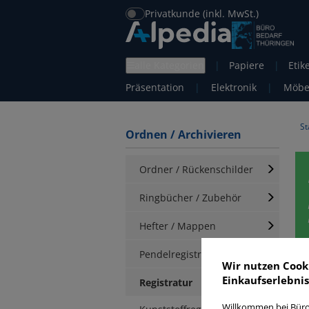
Privatkunde (inkl. MwSt.)
alle Kategorien
|
Papiere
|
Etik
Präsentation
|
Elektronik
|
Möbe
St
Ordnen / Archivieren
Ordner / Rückenschilder
Ringbücher / Zubehör
Hefter / Mappen
Pendelregistratur
R
Wir nutzen Cook
Einkaufserlebnis
Registratur
Willkommen bei Büro