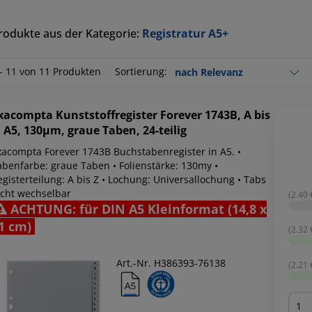
rodukte aus der Kategorie:
Registratur A5+
 - 11 von 11 Produkten
Sortierung:
xacompta
Kunststoffregister Forever 1743B, A bis
, A5, 130µm, graue Taben, 24-teilig
xacompta Forever 1743B Buchstabenregister in A5. •
abenfarbe: graue Taben • Folienstärke: 130my •
gisterteilung: A bis Z • Lochung: Universallochung • Tabs
icht wechselbar
(2.40 €
ACHTUNG: für DIN A5 Kleinformat (14,8 x
1 cm)
(2.32 €
Art.-Nr. H386393-76138
(2.21 €
Men