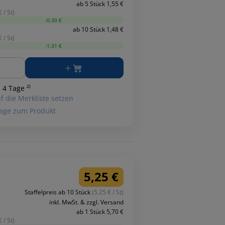
ab 5 Stück 1,55 €
 / St)
-0,30 €
ab 10 Stück 1,48 €
 / St)
-1,31 €
ge
 4 Tage ²⁾
f die Merkliste setzen
age zum Produkt
5,25 €
Staffelpreis ab 10 Stück
(5.25 € / St)
inkl. MwSt. & zzgl. Versand
ab 1 Stück 5,70 €
 / St)