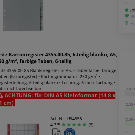
sof
au
Fr
eitz
Kartonregister 4355-00-85, 6-teilig blanko, A5,
30 g/m², farbige Taben, 6-teilig
itz 4355-00-85 Blankoregister in A5. • Tabenfarbe: farbige
aben (Farbregister) • Kartongrammatur: 230 g/m² •
gisterteilung: 6-teilig blanko • Lochung: 6-fach-Lochung •
abs nicht wechselbar
(2.82 €
ACHTUNG: für DIN A5 Kleinformat (14,8 x
1 cm)
(2.58 €
Art.-Nr. LEI4355
(2.39 €
4.7/5
(3)
Men