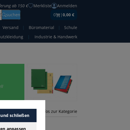
eferung ab 150 €
Merkliste
Anmelden
Z
suchen
0
|
0,00 €
Versand
|
Büromaterial
|
Schule
hutzkleidung
|
Industrie & Handwerk
ll
mehr Infos zur Kategorie
 und schließen
gen anpassen