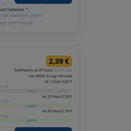
ort lieferbar ¹⁾
f die Merkliste setzen
age zum Produkt
2,39 €
Staffelpreis ab 20 Stück
(2.39 € / St)
inkl. MwSt. & zzgl. Versand
ab 1 Stück 2,82 €
 / St)
-0,00 €
ab 10 Stück 2,58 €
 / St)
-2,38 €
ab 20 Stück 2,39 €
 / St)
-8,57 €
ge