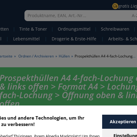
gratis Li
A-
etten
|
Tinte & Toner
|
Ordnungsmittel
|
Schreibwaren
|
l
|
Lebensmittel
|
Drogerie & Erste-Hilfe
|
Arbeits- & Sc
artseite
»
Ordnen / Archivieren
»
Hüllen
»
Prospekthüllen A4 4-fach-Lochung oben & links offen
Prospekthüllen A4 4-fach-Lochung
& links offen > Format A4 > Lochun
fach-Lochung > Öffnung oben & lin
offen
Prospekthüllen A4 4-fach-Lochung oben & links offen in bester Qualität
ies und andere Technologien, um Ihr
Akzeptieren
günstigen Preis. Finden Sie schnell Prospekthüllen A4 4-fach-Lochung ob
 zu verbessern!
offen mit unserer Filter-Funktion.
Einstellun
bedarf Thüringen, ihrem Alpedia Marktplatz! Um Ihnen