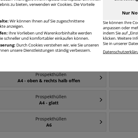
ebnis zu bieten, verwenden wir Cookies. Die Vorteile
rospekthüllen A4 4-fach-Lochung oben & links offen
Nur No
alte:
Wir können Ihnen auf Sie zugeschnittene
Sie können Ihre Co
te anzeigen.
anpassen oder meh
fen:
Ihre Vorlieben und Warenkorbinhalte werden
indem Sie auf „Ein
Häufig gesucht
Sie schneller und komfortabler einkaufen können.
klicken. Weitere I
Sie in unserer Dat
sserung:
Durch Cookies verstehen wir, wie Sie unseren
nen unsere Dienstleistungen ständig verbessern.
Prospekthüllen
Datenschutzerklär
A4
Prospekthüllen
A4 - oben & rechts halb offen
Prospekthüllen
A4 - glatt
Prospekthüllen
A6