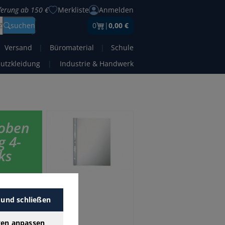
eferung ab 150 €
Merkliste
Anmelden
Z
suchen
0
|
0,00 €
Versand
|
Büromaterial
|
Schule
hutzkleidung
|
Industrie & Handwerk
 oben
g 4-
ks
 zum
 und schließen
en & links
gen anpassen