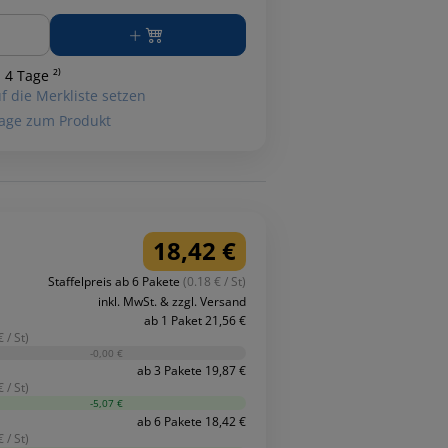
ge
 4 Tage ²⁾
f die Merkliste setzen
age zum Produkt
18,42 €
Staffelpreis ab 6 Pakete
(0.18 € / St)
inkl. MwSt. & zzgl. Versand
ab 1 Paket 21,56 €
 / St)
-0,00 €
ab 3 Pakete 19,87 €
 / St)
-5,07 €
ab 6 Pakete 18,42 €
 / St)