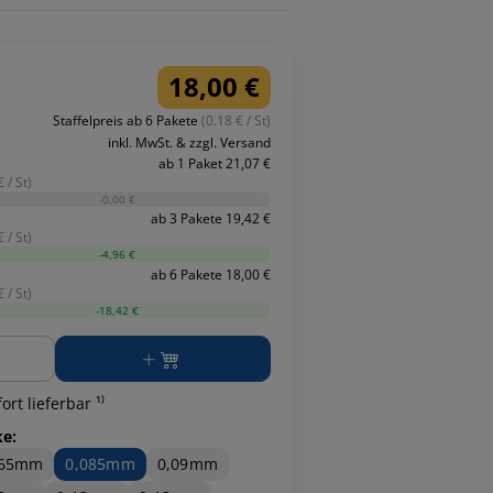
18,00 €
Staffelpreis ab 6 Pakete
(0.18 € / St)
inkl. MwSt. & zzgl. Versand
ab 1 Paket 21,07 €
 / St)
-0,00 €
ab 3 Pakete 19,42 €
 / St)
-4,96 €
ab 6 Pakete 18,00 €
 / St)
-18,42 €
ge
ort lieferbar ¹⁾
ke:
065mm
0,085mm
0,09mm