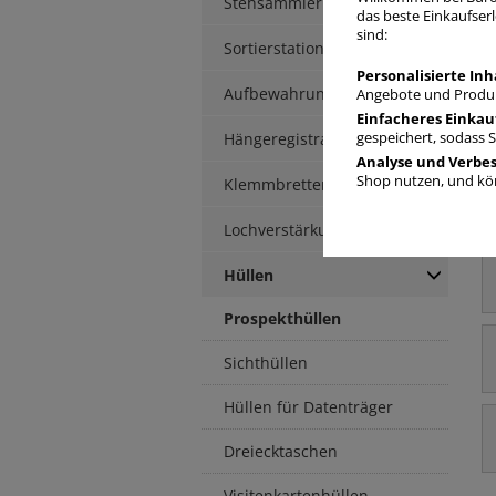
Stehsammler
das beste Einkaufserl
sind:
P
Sortierstationen / Ablagen
Personalisierte Inh
Aufbewahrungsbox
Angebote und Produk
Einfacheres Einkau
Hängeregistratur
gespeichert, sodass 
Analyse und Verbe
Shop nutzen, und kön
Klemmbretter / -mappen
Lochverstärkung
Hüllen
Prospekthüllen
Sichthüllen
Hüllen für Datenträger
Dreiecktaschen
Visitenkartenhüllen