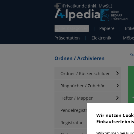
Privatkunde (inkl. MwSt.)
alle Kategorien
|
Papiere
|
Etik
Präsentation
|
Elektronik
|
Möbe
St
Ordnen / Archivieren
Ordner / Rückenschilder
Ringbücher / Zubehör
Hefter / Mappen
Pendelregistratur
Wir nutzen Cook
Einkaufserlebnis
Registratur
Willkommen bei Büro