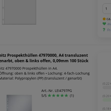
Men
ca.
au
Fr
eitz
Prospekthüllen 47970000, A4 transluzent
enarbt, oben & links offen, 0,09mm 100 Stück
eitz 47970000 Prospekthüllen in A4.
 Öffnung: oben & links offen • Lochung: 4-fach-Lochung
Material: Polypropylen (PP) (transluzent / genarbt)
(0.22 €
Art.-Nr. LEI4797PG
5/5
(1)
(0.20 €
(0.18 €