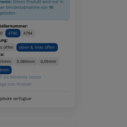
nweis:
Dieses Produkt wird nur in
ner Mindestabnahme von
10
geboten.
tellernummer:
20
4780
4784
ung:
ks offen
oben & links offen
ke:
065mm
0,085mm
0,09mm
13mm
f die Merkliste setzen
age zum Produkt
gebote verfügbar