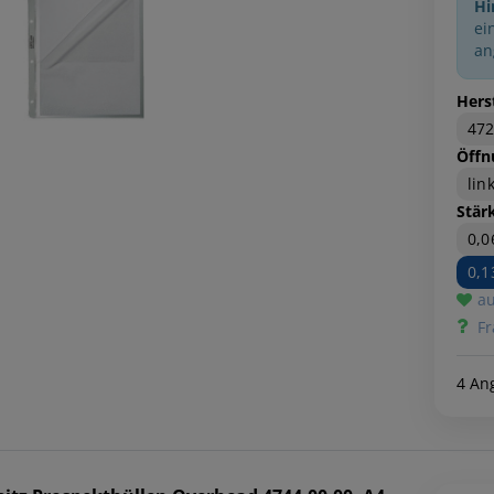
Hi
ei
an
Hers
47
Öffn
lin
Stär
0,
0,
au
Fr
4 An