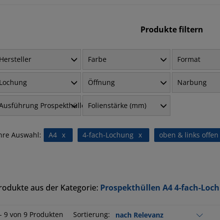
Produkte filtern
Hersteller
Farbe
Format
Lochung
Öffnung
Narbung
Ausführung Prospekthüllen
Folienstärke (mm)
hre Auswahl:
A4
x
4-fach-Lochung
x
oben & links offen
rodukte aus der Kategorie:
Prospekthüllen A4 4-fach-Loch
 - 9 von 9 Produkten
Sortierung: