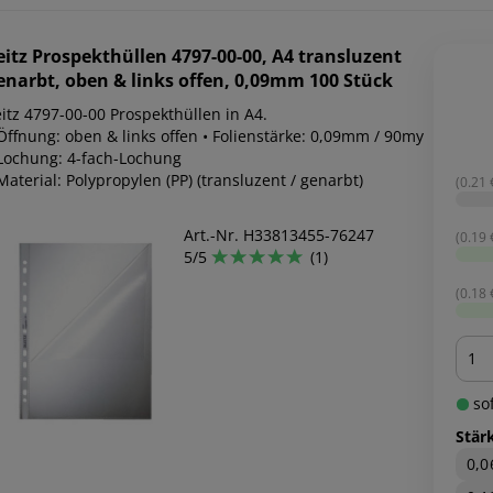
eitz
Prospekthüllen 4797-00-00, A4 transluzent
enarbt, oben & links offen, 0,09mm 100 Stück
itz 4797-00-00 Prospekthüllen in A4.
Öffnung: oben & links offen • Folienstärke: 0,09mm / 90my
 Lochung: 4-fach-Lochung
Material: Polypropylen (PP) (transluzent / genarbt)
(0.21 €
Art.-Nr. H33813455-76247
(0.19 €
5/5
(1)
(0.18 €
Men
sof
Stär
0,