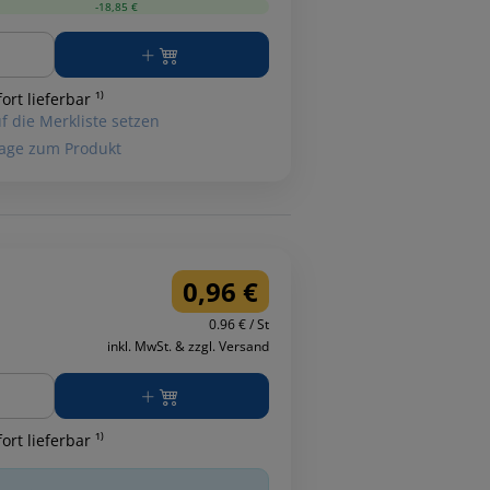
-18,85 €
ge
ort lieferbar ¹⁾
f die Merkliste setzen
age zum Produkt
0,96 €
0.96 € / St
inkl. MwSt. & zzgl. Versand
ge
ort lieferbar ¹⁾