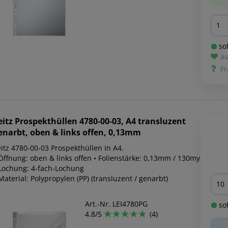
Men
sof
au
Fr
eitz
Prospekthüllen 4780-00-03, A4 transluzent
enarbt, oben & links offen, 0,13mm
itz 4780-00-03 Prospekthüllen in A4.
 Öffnung: oben & links offen • Folienstärke: 0,13mm / 130my
 Lochung: 4-fach-Lochung
Men
Material: Polypropylen (PP) (transluzent / genarbt)
Art.-Nr. LEI4780PG
sof
4.8/5
(4)