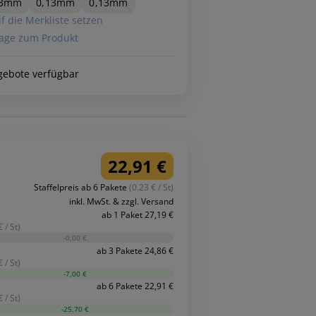
13mm
0,13mm
0,13mm
f die Merkliste setzen
age zum Produkt
gebote verfügbar
22,91 €
Staffelpreis ab 6 Pakete
(0.23 € / St)
inkl. MwSt. & zzgl. Versand
ab 1 Paket 27,19 €
 / St)
-0,00 €
ab 3 Pakete 24,86 €
 / St)
-7,00 €
ab 6 Pakete 22,91 €
 / St)
-25,70 €