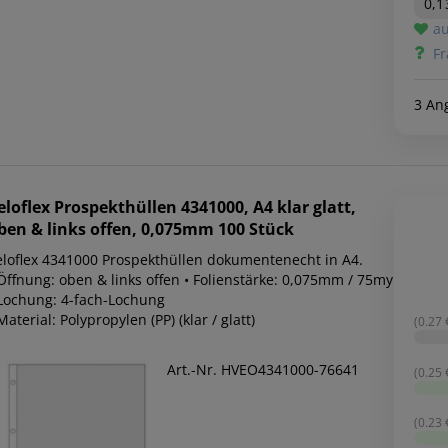
0,
au
Fr
3 An
eloflex
Prospekthüllen 4341000, A4 klar glatt,
ben & links offen, 0,075mm 100 Stück
eloflex 4341000 Prospekthüllen dokumentenecht in A4.
 Öffnung: oben & links offen • Folienstärke: 0,075mm / 75my
 Lochung: 4-fach-Lochung
Material: Polypropylen (PP) (klar / glatt)
(0.27 €
Art.-Nr. HVEO4341000-76641
(0.25 €
(0.23 €