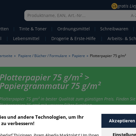
gratis Li
A-
etten
|
Tinte & Toner
|
Ordnungsmittel
|
Schreibwaren
|
l
|
Lebensmittel
|
Drogerie & Erste-Hilfe
|
Arbeits- & Sc
artseite
»
Papiere / Bücher / Formulare
»
Papiere
»
Plotterpapier 75 g/m²
Plotterpapier 75 g/m² >
Papiergrammatur 75 g/m²
Plotterpapier 75 gm² in bester Qualität zum günstigen Preis. Finden Sie
Plotterpapier 75 gm² mit unserer Filter-Funktion.
ies und andere Technologien, um Ihr
Akzeptieren
 zu verbessern!
lotterpapier 75 g/m²
Einstellun
bedarf Thüringen, ihrem Alpedia Marktplatz! Um Ihnen