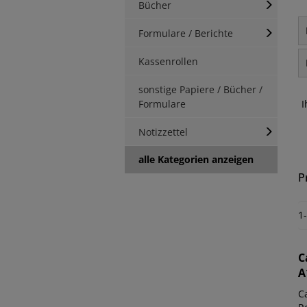
Bücher
Formulare / Berichte
Kassenrollen
sonstige Papiere / Bücher /
Formulare
I
Notizzettel
alle Kategorien anzeigen
P
1
C
A
C