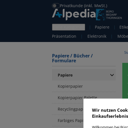
Privatkunde (inkl. MwSt.)
alle Kategorien
|
Papiere
|
Etik
Präsentation
|
Elektronik
|
Möbe
St
Papiere / Bücher /
Formulare
Papiere
Kopierpapier
Kopierpapier Palette
Recyclingpapier
Wir nutzen Cook
Einkaufserlebnis
P
Farbiges Papier
Willkommen bei Büro