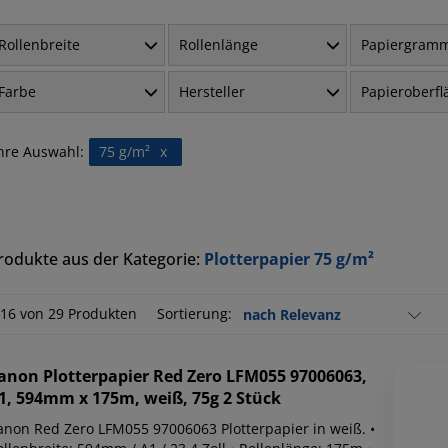
Rollenbreite
Rollenlänge
Papiergram
Farbe
Hersteller
Papieroberfl
hre Auswahl:
75 g/m²
x
rodukte aus der Kategorie:
Plotterpapier 75 g/m²
-16 von 29 Produkten
Sortierung:
anon
Plotterpapier Red Zero LFM055 97006063,
1, 594mm x 175m, weiß, 75g 2 Stück
anon Red Zero LFM055 97006063 Plotterpapier in weiß. •