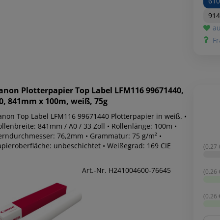
61
91
au
Fr
anon
Plotterpapier Top Label LFM116 99671440,
0, 841mm x 100m, weiß, 75g
anon Top Label LFM116 99671440 Plotterpapier in weiß. •
llenbreite: 841mm / A0 / 33 Zoll • Rollenlänge: 100m •
erndurchmesser: 76,2mm • Grammatur: 75 g/m² •
apieroberfläche: unbeschichtet • Weißegrad: 169 CIE
(0.27 
Art.-Nr. H241004600-76645
(0.26 
(0.26 
Men