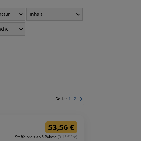
matur
Inhalt
äche
Seite:
1
2
53,56 €
Staffelpreis ab 6 Pakete
(0.15 € / m)