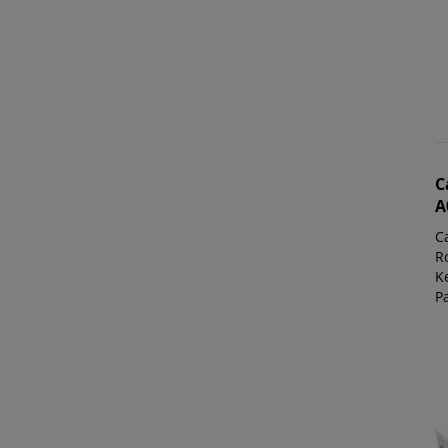
C
A
C
Ro
K
P