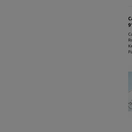
C
9
C
Ro
K
P