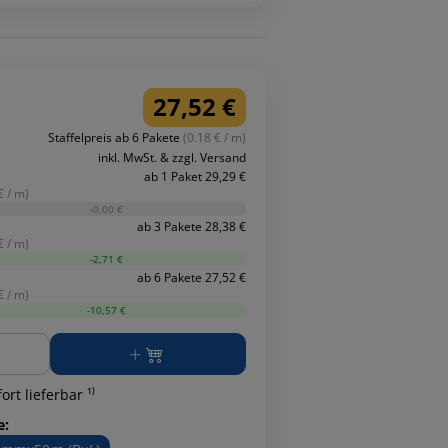
27,52 €
Staffelpreis ab 6 Pakete
(0.18 € / m)
inkl. MwSt. & zzgl. Versand
ab 1 Paket 29,29 €
€ / m)
-0,00 €
ab 3 Pakete 28,38 €
€ / m)
-2,71 €
ab 6 Pakete 27,52 €
€ / m)
-10,57 €
ge
ort lieferbar ¹⁾
e: