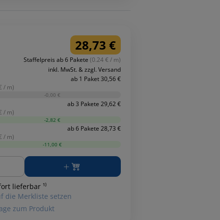
28,73 €
Staffelpreis ab 6 Pakete
(0.24 € / m)
inkl. MwSt. & zzgl. Versand
ab 1 Paket 30,56 €
€ / m)
-0,00 €
ab 3 Pakete 29,62 €
€ / m)
-2,82 €
ab 6 Pakete 28,73 €
€ / m)
-11,00 €
ge
ort lieferbar ¹⁾
f die Merkliste setzen
age zum Produkt