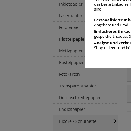
Inkjetpapier
das beste Einkaufserl
sind:
Laserpapier
Personalisierte Inh
Angebote und Produk
Fotopapier
Einfacheres Einkau
gespeichert, sodass 
Plotterpapier
Analyse und Verbe
Shop nutzen, und kön
Motivpapier
Bastelpapier
Fotokarton
Transparentpapier
Durchschreibepapier
Endlospapier
Blöcke / Schulhefte