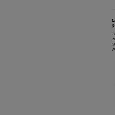
C
6
C
Ro
G
W