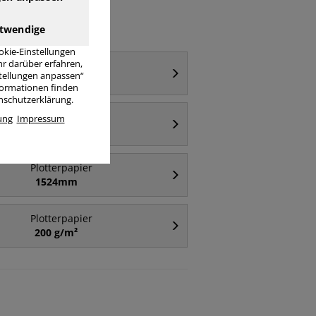
twendige
okie-Einstellungen
r darüber erfahren,
Plotterpapier
stellungen anpassen“
297mm
nformationen finden
enschutzerklärung.
Plotterpapier
ung
Impressum
594mm
Plotterpapier
1524mm
Plotterpapier
200 g/m²