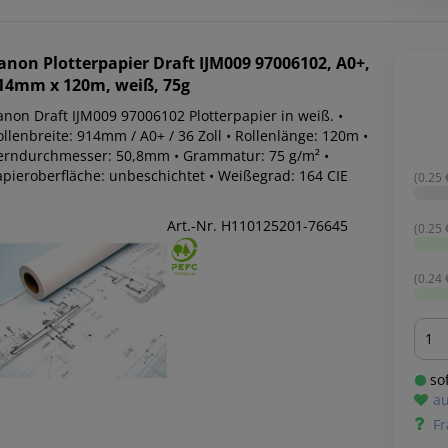
anon
Plotterpapier Draft IJM009 97006102, A0+,
14mm x 120m, weiß, 75g
anon Draft IJM009 97006102 Plotterpapier in weiß. •
llenbreite: 914mm / A0+ / 36 Zoll • Rollenlänge: 120m •
erndurchmesser: 50,8mm • Grammatur: 75 g/m² •
apieroberfläche: unbeschichtet • Weißegrad: 164 CIE
(0.25 
Art.-Nr. H110125201-76645
(0.25 
(0.24 
Men
sof
au
Fr