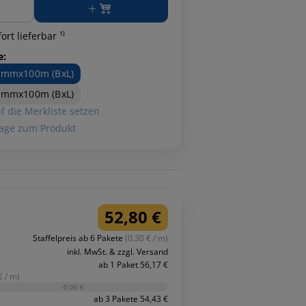
ort lieferbar ¹⁾
e:
1mmx100m (BxL)
4mmx100m (BxL)
f die Merkliste setzen
age zum Produkt
52,80 €
Staffelpreis ab 6 Pakete
(0.30 € / m)
inkl. MwSt. & zzgl. Versand
ab 1 Paket 56,17 €
€ / m)
-0,00 €
ab 3 Pakete 54,43 €