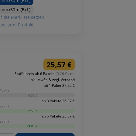
0mmx50m (BxL)
4mmx50m (BxL)
f die Merkliste setzen
age zum Produkt
25,57 €
Staffelpreis ab 6 Pakete
(0.26 € / m)
inkl. MwSt. & zzgl. Versand
ab 1 Paket 27,22 €
€ / m)
-0,00 €
ab 3 Pakete 26,37 €
€ / m)
-2,53 €
ab 6 Pakete 25,57 €
€ / m)
-9,85 €
ge