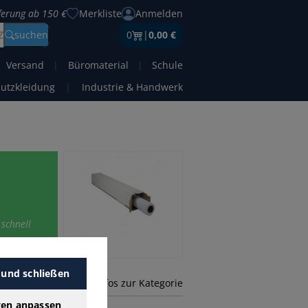
eferung ab 150 €
Merkliste
Anmelden
Z
suchen
0
|
0,00 €
Versand
|
Büromaterial
|
Schule
hutzkleidung
|
Industrie & Handwerk
 schnell
 und schließen
mehr Infos zur Kategorie
gen anpassen