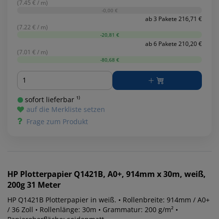
(7.45 € / m)
-0,00 €
ab 3 Pakete 216,71 €
(7.22 € / m)
-20,81 €
ab 6 Pakete 210,20 €
(7.01 € / m)
-80,68 €
Menge
sofort lieferbar ¹⁾
auf die Merkliste setzen
Frage zum Produkt
HP
Plotterpapier Q1421B, A0+, 914mm x 30m, weiß,
200g 31 Meter
HP Q1421B Plotterpapier in weiß. • Rollenbreite: 914mm / A0+
/ 36 Zoll • Rollenlänge: 30m • Grammatur: 200 g/m² •