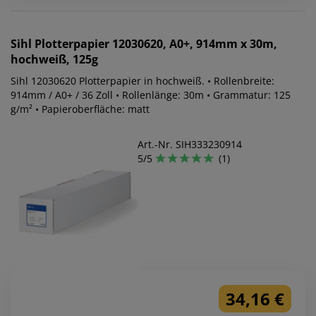
Sihl
Plotterpapier 12030620, A0+, 914mm x 30m,
hochweiß, 125g
Sihl 12030620 Plotterpapier in hochweiß. • Rollenbreite:
914mm / A0+ / 36 Zoll • Rollenlänge: 30m • Grammatur: 125
g/m² • Papieroberfläche: matt
Art.-Nr. SIH333230914
5/5
(1)
34,16 €