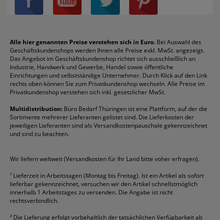
Über uns
Boardmarker
Canon
Klebeband
Melitta
Sichthüllen
Impressum
Briefablagen
Color Copy
Klebestifte
Navigator
Stehsammler
Reklamation / Retouren
Briefumschläge
Durable
Klemmmappen
Pentel
Taschenrechner
Alle hier genannten Preise verstehen sich in Euro.
Bei Auswahl des
Geschäftskundenshops werden Ihnen alle Preise exkl. MwSt. angezeigt.
Vertrag widerrufen (Privatkunden)
Druckerpatronen
DYMO
Kopierpapier
Pelikan
Textmarker
Das Angebot im Geschäftskundenshop richtet sich ausschließlich an
Rabatte & Aktionen
Etiketten
Edding
Korrekturmittel
Pilot
Tintenroller
Industrie, Handwerk und Gewerbe, Handel sowie öffentliche
Einrichtungen und selbstständige Unternehmer. Durch Klick auf den Link
Fineliner
Esselte
Kugelschreiber
Pritt
Tintenpatronen
rechts oben können Sie zum Privatkundenshop wechseln. Alle Preise im
Folienschreiber
Faber-Castell
Mappen
Schneider
Toilettenpapier
Privatkundenshop verstehen sich inkl. gesetzlicher MwSt.
Formulare
Fellowes
Ordner
Stabilo
Toner
Multidistribution:
Büro Bedarf Thüringen ist eine Plattform, auf der die
Sortimente mehrerer Lieferanten gelistet sind. Die Lieferkosten der
Gelschreiber
Franken
Packband
Staedtler
Versandmaterial
jeweiligen Lieferanten sind als Versandkostenpauschale gekennzeichnet
Geschäftsbücher
Fripa
Permanentmarker
Tesa
Versandtaschen
und sind zu beachten.
HAN
Tipp-Ex
HP
alle Marken anzeigen
Wir liefern weltweit (Versandkosten für Ihr Land bitte voher erfragen).
¹
Lieferzeit in Arbeitstagen (Montag bis Freitag). Ist ein Artikel als sofort
lieferbar gekennzeichnet, versuchen wir den Artikel schnellstmöglich
innerhalb 1 Arbeitstages zu versenden. Die Angabe ist nicht
rechtsverbindlich.
²
Die Lieferung erfolgt vorbehaltlich der tatsächlichen Verfügbarkeit ab