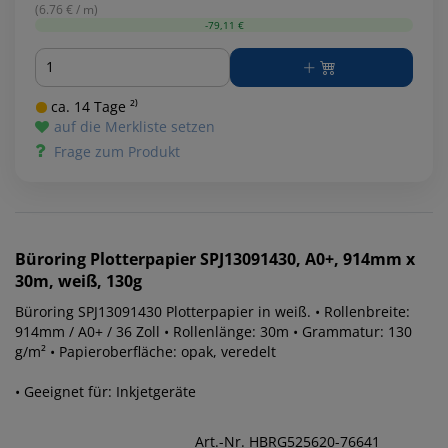
(6.76 € / m)
-79,11 €
Menge
ca. 14 Tage ²⁾
auf die Merkliste setzen
Frage zum Produkt
Büroring
Plotterpapier SPJ13091430, A0+, 914mm x
30m, weiß, 130g
Büroring SPJ13091430 Plotterpapier in weiß. • Rollenbreite:
914mm / A0+ / 36 Zoll • Rollenlänge: 30m • Grammatur: 130
g/m² • Papieroberfläche: opak, veredelt
• Geeignet für: Inkjetgeräte
Art.-Nr. HBRG525620-76641