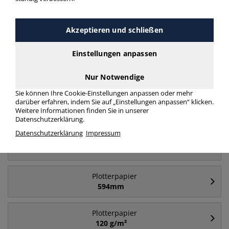
Akzeptieren und schließen
Häufig gesucht
Einstellungen anpassen
Plotterpapier
841mm
Nur Notwendige
Sie können Ihre Cookie-Einstellungen anpassen oder mehr
darüber erfahren, indem Sie auf „Einstellungen anpassen“ klicken.
Plotterpapier
Weitere Informationen finden Sie in unserer
297mm
Datenschutzerklärung.
Datenschutzerklärung
Impressum
Plotterpapier
1067mm
Plotterpapier
594mm
Plotterpapier
120 g/m²