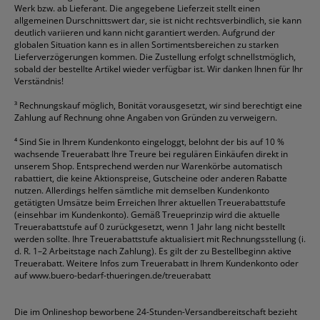
Werk bzw. ab Lieferant. Die angegebene Lieferzeit stellt einen
allgemeinen Durschnittswert dar, sie ist nicht rechtsverbindlich, sie kann
deutlich variieren und kann nicht garantiert werden. Aufgrund der
globalen Situation kann es in allen Sortimentsbereichen zu starken
Lieferverzögerungen kommen. Die Zustellung erfolgt schnellstmöglich,
sobald der bestellte Artikel wieder verfügbar ist. Wir danken Ihnen für Ihr
Verständnis!
³
Rechnungskauf möglich, Bonität vorausgesetzt, wir sind berechtigt eine
Zahlung auf Rechnung ohne Angaben von Gründen zu verweigern.
⁴
Sind Sie in Ihrem Kundenkonto eingeloggt, belohnt der bis auf 10 %
wachsende Treuerabatt Ihre Treure bei regulären Einkäufen direkt in
unserem Shop. Entsprechend werden nur Warenkörbe automatisch
rabattiert, die keine Aktionspreise, Gutscheine oder anderen Rabatte
nutzen. Allerdings helfen sämtliche mit demselben Kundenkonto
getätigten Umsätze beim Erreichen Ihrer aktuellen Treuerabattstufe
(einsehbar im Kundenkonto). Gemäß Treueprinzip wird die aktuelle
Treuerabattstufe auf 0 zurückgesetzt, wenn 1 Jahr lang nicht bestellt
werden sollte. Ihre Treuerabattstufe aktualisiert mit Rechnungsstellung (i.
d. R. 1–2 Arbeitstage nach Zahlung). Es gilt der zu Bestellbeginn aktive
Treuerabatt. Weitere Infos zum Treuerabatt in Ihrem Kundenkonto oder
auf
www.buero-bedarf-thueringen.de/treuerabatt
Die im Onlineshop beworbene 24-Stunden-Versandbereitschaft bezieht