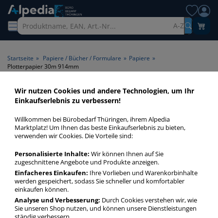
A-Z
Startseite
»
Papiere / Bücher / Formulare
»
Papiere
»
Plotterpapier 30m 914mm
Wir nutzen Cookies und andere Technologien, um Ihr
Plotterpapier 30m 914mm >
Einkaufserlebnis zu verbessern!
Rollenbreite 914mm >
Willkommen bei Bürobedarf Thüringen, ihrem Alpedia
Rollenlänge 30m
Marktplatz! Um Ihnen das beste Einkaufserlebnis zu bieten,
verwenden wir Cookies. Die Vorteile sind:
Plotterpapier 30m 914mm in bester Qualität zum günstigen
Personalisierte Inhalte:
Wir können Ihnen auf Sie
Preis. Finden Sie schnell Plotterpapier 30m 914mm mit
zugeschnittene Angebote und Produkte anzeigen.
unserer Filter-Funktion.
Einfacheres Einkaufen:
Ihre Vorlieben und Warenkorbinhalte
werden gespeichert, sodass Sie schneller und komfortabler
einkaufen können.
Plotterpapier 30m 914mm
Analyse und Verbesserung:
Durch Cookies verstehen wir, wie
Sie unseren Shop nutzen, und können unsere Dienstleistungen
mehr Infos zur Kategorie
ständig verbessern.