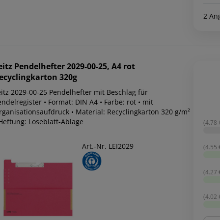
2 An
eitz
Pendelhefter 2029-00-25, A4 rot
ecyclingkarton 320g
eitz 2029-00-25 Pendelhefter mit Beschlag für
ndelregister • Format: DIN A4 • Farbe: rot • mit
rganisationsaufdruck • Material: Recyclingkarton 320 g/m²
 Heftung: Loseblatt-Ablage
(4.78 €
Art.-Nr. LEI2029
(4.55 €
(4.27 €
(4.02 €