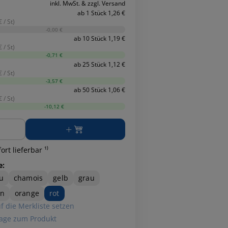
inkl. MwSt. & zzgl. Versand
ab 1 Stück 1,26 €
 / St)
-0,00 €
ab 10 Stück 1,19 €
 / St)
-0,71 €
ab 25 Stück 1,12 €
 / St)
-3,57 €
ab 50 Stück 1,06 €
 / St)
-10,12 €
ge
ort lieferbar ¹⁾
e:
u
chamois
gelb
grau
ün
orange
rot
f die Merkliste setzen
age zum Produkt