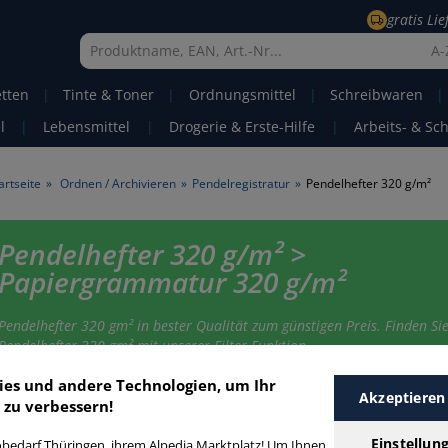
gratis Li
A-
etten
|
Tinte & Toner
|
Ordnungsmittel
|
Schreibwaren
|
l
|
Lebensmittel
|
Drogerie & Erste-Hilfe
|
Arbeits- & Sc
artseite
»
Ordnen / Archivieren
»
Pendelregistratur
»
Pendelhefter 320 g/m²
Pendelhefter 320 g/m² >
Papiergrammatur 320 g/m²
Pendelhefter 320 gm² in bester Qualität zum günstigen Preis. Finden Sie
Pendelhefter 320 gm² mit unserer Filter-Funktion.
ies und andere Technologien, um Ihr
Akzeptieren
 zu verbessern!
endelhefter 320 g/m²
Einstellun
bedarf Thüringen, ihrem Alpedia Marktplatz! Um Ihnen