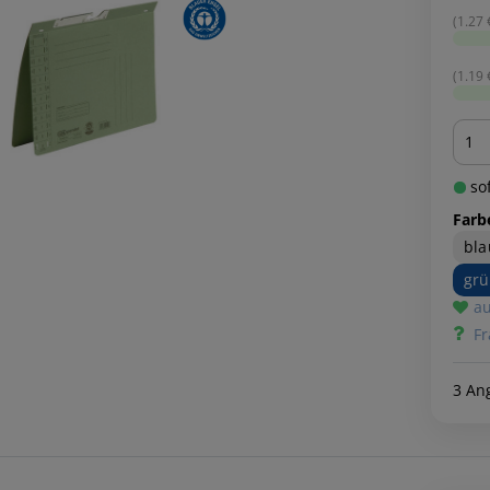
(1.27 €
(1.19 €
Men
sof
Farb
bla
gr
au
Fr
3 An