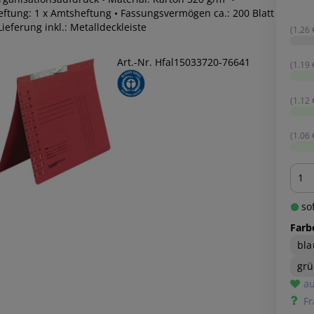
eftung: 1 x Amtsheftung • Fassungsvermögen ca.: 200 Blatt
Lieferung inkl.: Metalldeckleiste
(1.26 €
Art.-Nr. Hfal15033720-76641
(1.19 €
(1.12 €
(1.06 €
Men
sof
Farb
bla
gr
au
Fr