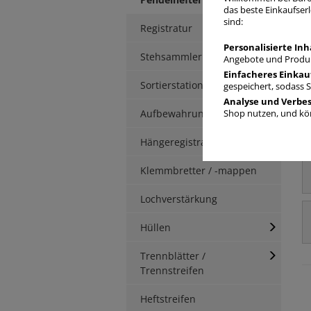
das beste Einkaufserl
sind:
Registratur
Personalisierte Inh
Stehsammler
Angebote und Produk
Einfacheres Einkau
Sortierstationen / Ablagen
gespeichert, sodass 
Analyse und Verbe
Aufbewahrungsbox
Shop nutzen, und kön
Hängeregistratur
Klemmbretter / -mappen
Lochverstärkung
Hüllen
Trennblätter /
Trennstreifen
Heftstreifen