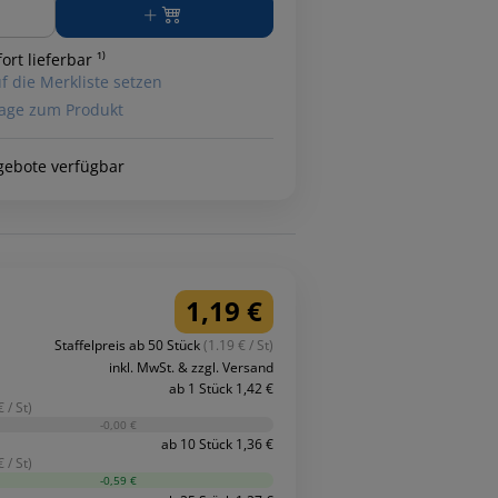
ge
ort lieferbar ¹⁾
f die Merkliste setzen
age zum Produkt
gebote verfügbar
1,19 €
Staffelpreis ab 50 Stück
(1.19 € / St)
inkl. MwSt. & zzgl. Versand
ab 1 Stück 1,42 €
 / St)
-0,00 €
ab 10 Stück 1,36 €
 / St)
-0,59 €