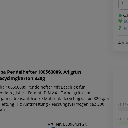
Men
sof
au
Fr
4 An
lba
Pendelhefter 100560089, A4 grün
ecyclingkarton 320g
lba 100560089 Pendelhefter mit Beschlag für
ndelregister • Format: DIN A4 • Farbe: grün • mit
rganisationsaufdruck • Material: Recyclingkarton 320 g/m²
 Heftung: 1 x Amtsheftung • Fassungsvermögen ca.: 200
(1.42 €
att
(1.36 €
Art.-Nr. ELB90431GN