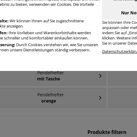
ebnis zu bieten, verwenden wir Cookies. Die Vorteile
Häufig gesucht
Nur No
alte:
Wir können Ihnen auf Sie zugeschnittene
Sie können Ihre Co
te anzeigen.
anpassen oder meh
Pendelhefter
fen:
Ihre Vorlieben und Warenkorbinhalte werden
indem Sie auf „Ein
1 x Amtsheftung
Sie schneller und komfortabler einkaufen können.
klicken. Weitere I
Sie in unserer Dat
sserung:
Durch Cookies verstehen wir, wie Sie unseren
nen unsere Dienstleistungen ständig verbessern.
Pendelhefter
Datenschutzerklär
grün
Pendelhefter
mit Tasche
Pendelhefter
orange
Produkte filtern