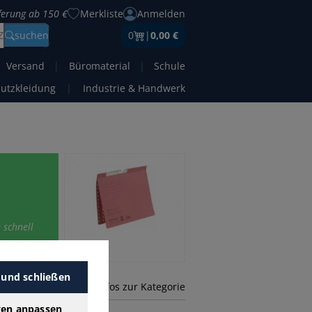
eferung ab 150 €
Merkliste
Anmelden
Z
suchen
0
|
0,00 €
Versand
|
Büromaterial
|
Schule
hutzkleidung
|
Industrie & Handwerk
 schnell
 und schließen
mehr Infos zur Kategorie
gen anpassen