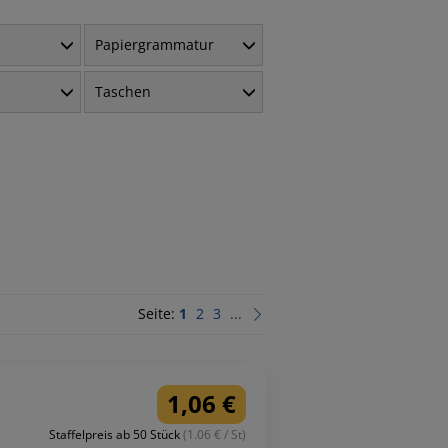
Papiergrammatur
Taschen
Seite:
1
2
3
...
1,06 €
Staffelpreis ab 50 Stück
(1.06 € / St)