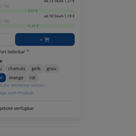
ab 25 Stück 1,27 €
 / St)
-3,57 €
ab 50 Stück 1,19 €
 / St)
-11,31 €
ge
ort lieferbar ¹⁾
e:
u
chamois
gelb
grau
ün
orange
rot
f die Merkliste setzen
age zum Produkt
gebote verfügbar