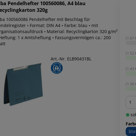
lba
Pendelhefter 100560086, A4 blau
ecyclingkarton 320g
lba 100560086 Pendelhefter mit Beschlag für
ndelregister • Format: DIN A4 • Farbe: blau • mit
rganisationsaufdruck • Material: Recyclingkarton 320 g/m²
 Heftung: 1 x Amtsheftung • Fassungsvermögen ca.: 200
(1.61 €
att
(1.52 €
Art.-Nr. ELB90431BL
(1.43 €
(1.36 €
Men
sof
Farb
bla