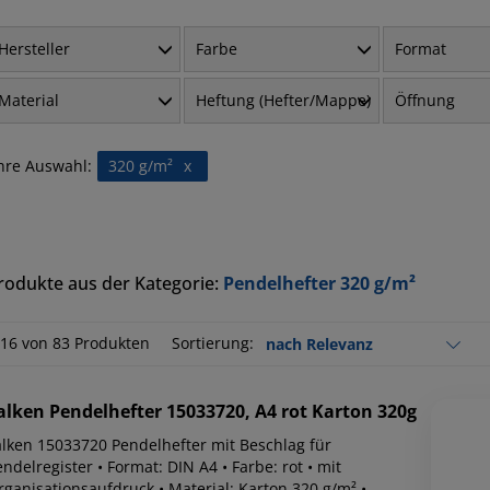
Hersteller
Farbe
Format
Material
Heftung (Hefter/Mappe)
Öffnung
hre Auswahl:
320 g/m²
x
rodukte aus der Kategorie:
Pendelhefter 320 g/m²
-16 von 83 Produkten
Sortierung:
alken
Pendelhefter 15033720, A4 rot Karton 320g
alken 15033720 Pendelhefter mit Beschlag für
ndelregister • Format: DIN A4 • Farbe: rot • mit
rganisationsaufdruck • Material: Karton 320 g/m² •