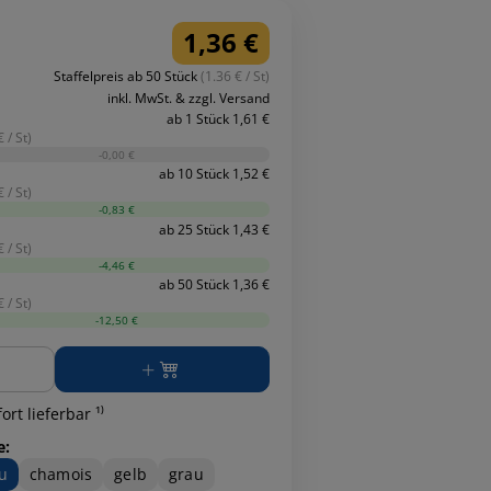
1,36 €
Staffelpreis ab 50 Stück
(1.36 € / St)
inkl. MwSt. & zzgl. Versand
ab 1 Stück 1,61 €
 / St)
-0,00 €
ab 10 Stück 1,52 €
 / St)
-0,83 €
ab 25 Stück 1,43 €
 / St)
-4,46 €
ab 50 Stück 1,36 €
 / St)
-12,50 €
ge
ort lieferbar ¹⁾
e:
u
chamois
gelb
grau