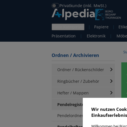
Privatkunde (inkl. MwSt.)
alle Kategorien
|
Papiere
|
Etik
Präsentation
|
Elektronik
|
Möbe
St
Ordnen / Archivieren
Ordner / Rückenschilder
Ringbücher / Zubehör
Hefter / Mappen
Pendelregistratur
Wir nutzen Cook
Einkaufserlebnis
Pendelordner
P
Willkommen bei Büro
Pendelhefter