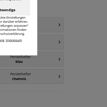
twendige
okie-Einstellungen
r darüber erfahren,
Pendelhefter
stellungen anpassen“
rot
nformationen finden
enschutzerklärung.
Pendelhefter
ung
Impressum
grau
Pendelhefter
blau
Pendelhefter
chamois