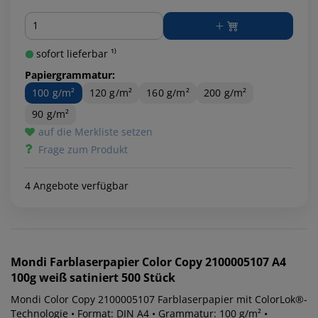
Menge
sofort lieferbar ¹⁾
Papiergrammatur:
100 g/m²
120 g/m²
160 g/m²
200 g/m²
90 g/m²
auf die Merkliste setzen
Frage zum Produkt
4 Angebote verfügbar
Mondi
Farblaserpapier Color Copy 2100005107 A4
100g weiß satiniert 500 Stück
Mondi Color Copy 2100005107 Farblaserpapier mit ColorLok®-
Technologie • Format: DIN A4 • Grammatur: 100 g/m² •