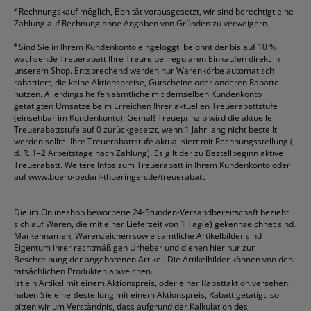
³
Rechnungskauf möglich, Bonität vorausgesetzt, wir sind berechtigt eine
Zahlung auf Rechnung ohne Angaben von Gründen zu verweigern.
⁴
Sind Sie in Ihrem Kundenkonto eingeloggt, belohnt der bis auf 10 %
wachsende Treuerabatt Ihre Treure bei regulären Einkäufen direkt in
unserem Shop. Entsprechend werden nur Warenkörbe automatisch
rabattiert, die keine Aktionspreise, Gutscheine oder anderen Rabatte
nutzen. Allerdings helfen sämtliche mit demselben Kundenkonto
getätigten Umsätze beim Erreichen Ihrer aktuellen Treuerabattstufe
(einsehbar im Kundenkonto). Gemäß Treueprinzip wird die aktuelle
Treuerabattstufe auf 0 zurückgesetzt, wenn 1 Jahr lang nicht bestellt
werden sollte. Ihre Treuerabattstufe aktualisiert mit Rechnungsstellung (i.
d. R. 1–2 Arbeitstage nach Zahlung). Es gilt der zu Bestellbeginn aktive
Treuerabatt. Weitere Infos zum Treuerabatt in Ihrem Kundenkonto oder
auf
www.buero-bedarf-thueringen.de/treuerabatt
Die im Onlineshop beworbene 24-Stunden-Versandbereitschaft bezieht
sich auf Waren, die mit einer Lieferzeit von 1 Tag(e) gekennzeichnet sind.
Markennamen, Warenzeichen sowie sämtliche Artikelbilder sind
Eigentum ihrer rechtmäßigen Urheber und dienen hier nur zur
Beschreibung der angebotenen Artikel. Die Artikelbilder können von den
tatsächlichen Produkten abweichen.
Ist ein Artikel mit einem Aktionspreis, oder einer Rabattaktion versehen,
haben Sie eine Bestellung mit einem Aktionspreis, Rabatt getätigt, so
bitten wir um Verständnis, dass aufgrund der Kalkulation des