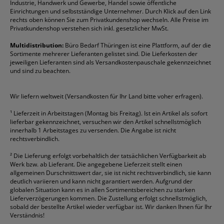
Rabatte & Aktionen
Etiketten
Edding
Korrekturmittel
Pilot
Tintenroller
Industrie, Handwerk und Gewerbe, Handel sowie öffentliche
Einrichtungen und selbstständige Unternehmer. Durch Klick auf den Link
Fineliner
Esselte
Kugelschreiber
Pritt
Tintenpatronen
rechts oben können Sie zum Privatkundenshop wechseln. Alle Preise im
Folienschreiber
Faber-Castell
Mappen
Schneider
Toilettenpapier
Privatkundenshop verstehen sich inkl. gesetzlicher MwSt.
Formulare
Fellowes
Ordner
Stabilo
Toner
Multidistribution:
Büro Bedarf Thüringen ist eine Plattform, auf der die
Sortimente mehrerer Lieferanten gelistet sind. Die Lieferkosten der
Gelschreiber
Franken
Packband
Staedtler
Versandmaterial
jeweiligen Lieferanten sind als Versandkostenpauschale gekennzeichnet
Geschäftsbücher
Fripa
Permanentmarker
Tesa
Versandtaschen
und sind zu beachten.
HAN
Tipp-Ex
HP
alle Marken anzeigen
Wir liefern weltweit (Versandkosten für Ihr Land bitte voher erfragen).
¹
Lieferzeit in Arbeitstagen (Montag bis Freitag). Ist ein Artikel als sofort
lieferbar gekennzeichnet, versuchen wir den Artikel schnellstmöglich
innerhalb 1 Arbeitstages zu versenden. Die Angabe ist nicht
rechtsverbindlich.
²
Die Lieferung erfolgt vorbehaltlich der tatsächlichen Verfügbarkeit ab
Werk bzw. ab Lieferant. Die angegebene Lieferzeit stellt einen
allgemeinen Durschnittswert dar, sie ist nicht rechtsverbindlich, sie kann
deutlich variieren und kann nicht garantiert werden. Aufgrund der
globalen Situation kann es in allen Sortimentsbereichen zu starken
Lieferverzögerungen kommen. Die Zustellung erfolgt schnellstmöglich,
sobald der bestellte Artikel wieder verfügbar ist. Wir danken Ihnen für Ihr
Verständnis!