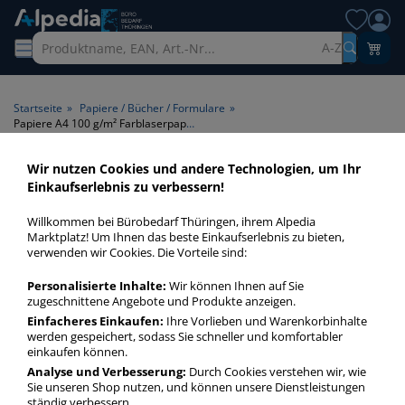
A-Z
Startseite
»
Papiere / Bücher / Formulare
»
Papiere A4 100 g/m² Farblaserpapier
Wir nutzen Cookies und andere Technologien, um Ihr
Papiere A4 100 g/m²
Einkaufserlebnis zu verbessern!
Farblaserpapier > Produktart
Willkommen bei Bürobedarf Thüringen, ihrem Alpedia
Farblaserpapier > Format A4
Marktplatz! Um Ihnen das beste Einkaufserlebnis zu bieten,
verwenden wir Cookies. Die Vorteile sind:
> Papiergrammatur 100 g/m²
Personalisierte Inhalte:
Wir können Ihnen auf Sie
zugeschnittene Angebote und Produkte anzeigen.
Papiere A4 100 gm² Farblaserpapier in bester Qualität zum
günstigen Preis. Finden Sie schnell Papiere A4 100 gm²
Einfacheres Einkaufen:
Ihre Vorlieben und Warenkorbinhalte
werden gespeichert, sodass Sie schneller und komfortabler
Farblaserpapier mit unserer Filter-Funktion.
einkaufen können.
Analyse und Verbesserung:
Durch Cookies verstehen wir, wie
Sie unseren Shop nutzen, und können unsere Dienstleistungen
Papiere A4 100 g/m² Farblaserpapier
ständig verbessern.