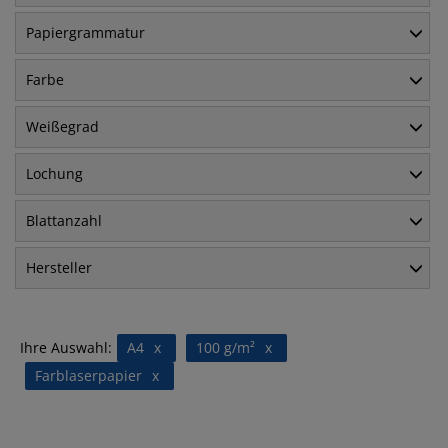
Papiergrammatur
Farbe
Weißegrad
Lochung
Blattanzahl
Hersteller
Ihre Auswahl:
A4
x
100 g/m²
x
Farblaserpapier
x