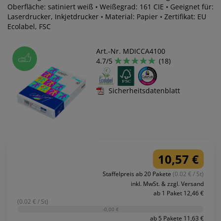
Oberfläche: satiniert weiß • Weißegrad: 161 CIE • Geeignet für:
Laserdrucker, Inkjetdrucker • Material: Papier • Zertifikat: EU
Ecolabel, FSC
Art.-Nr. MDICCA4100
4.7/5
(18)
Sicherheitsdatenblatt
10,57 €
Staffelpreis ab 20 Pakete
(0.02 € / St)
inkl. MwSt. & zzgl. Versand
ab 1 Paket 12,46 €
(0.02 € / St)
-0,00 €
ab 5 Pakete 11,63 €