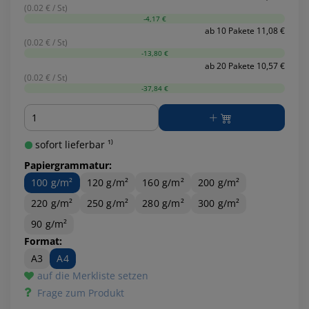
(0.02 € / St)
-4,17 €
ab 10 Pakete 11,08 €
(0.02 € / St)
-13,80 €
ab 20 Pakete 10,57 €
(0.02 € / St)
-37,84 €
Menge
sofort lieferbar ¹⁾
Papiergrammatur:
100 g/m²
120 g/m²
160 g/m²
200 g/m²
220 g/m²
250 g/m²
280 g/m²
300 g/m²
90 g/m²
Format:
A3
A4
auf die Merkliste setzen
Frage zum Produkt