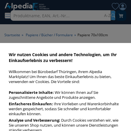
A-Z
Startseite
»
Papiere / Bücher / Formulare
»
Papiere 70x100cm
Papiere 70x100cm > Format
Wir nutzen Cookies und andere Technologien, um Ihr
Einkaufserlebnis zu verbessern!
70x100cm
Willkommen bei Bürobedarf Thüringen, ihrem Alpedia
Papiere 70x100cm in bester Qualität zum günstigen Preis.
Marktplatz! Um Ihnen das beste Einkaufserlebnis zu bieten,
verwenden wir Cookies. Die Vorteile sind:
Finden Sie schnell Papiere 70x100cm mit unserer Filter-
Funktion.
Personalisierte Inhalte:
Wir können Ihnen auf Sie
zugeschnittene Angebote und Produkte anzeigen.
Einfacheres Einkaufen:
Ihre Vorlieben und Warenkorbinhalte
Papiere 70x100cm
werden gespeichert, sodass Sie schneller und komfortabler
mehr Infos zur Kategorie
einkaufen können.
Analyse und Verbesserung:
Durch Cookies verstehen wir, wie
Sie unseren Shop nutzen, und können unsere Dienstleistungen
ständig verbessern.