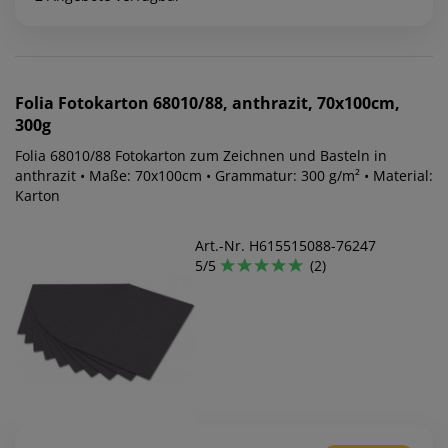
Folia
Fotokarton 68010/88, anthrazit, 70x100cm,
300g
Folia 68010/88 Fotokarton zum Zeichnen und Basteln in
anthrazit • Maße: 70x100cm • Grammatur: 300 g/m² • Material:
Karton
Art.-Nr. H615515088-76247
5/5
(2)