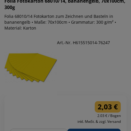
Folia
Fotokarton 68010/14, bananengelb, 70x100cm,
300g
Folia 68010/14 Fotokarton zum Zeichnen und Basteln in
bananengelb • Maße: 70x100cm • Grammatur: 300 g/m² •
Material: Karton
Art.-Nr. H615515014-76247
2,03 €
2.03 € / Bogen
inkl. MwSt. & zzgl. Versand