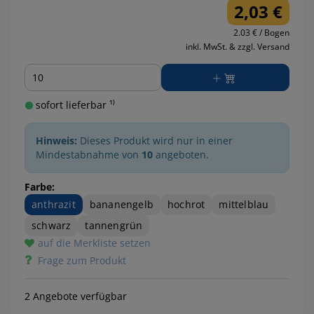
2,03 €
2.03 € / Bogen
inkl. MwSt. & zzgl. Versand
Menge
sofort lieferbar ¹⁾
Hinweis:
Dieses Produkt wird nur in einer
Mindestabnahme von
10
angeboten.
Farbe:
anthrazit
bananengelb
hochrot
mittelblau
schwarz
tannengrün
auf die Merkliste setzen
Frage zum Produkt
2 Angebote verfügbar