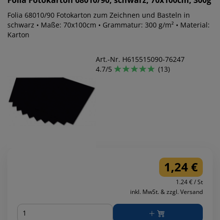
Folia
Fotokarton 68010/90, schwarz, 70x100cm, 300g
Folia 68010/90 Fotokarton zum Zeichnen und Basteln in
schwarz • Maße: 70x100cm • Grammatur: 300 g/m² • Material:
Karton
Art.-Nr. H615515090-76247
4.7/5
(13)
1,24 €
1.24 € / St
inkl. MwSt. & zzgl. Versand
Menge