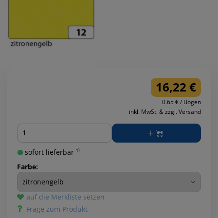
16,22 €
0.65 € / Bogen
inkl. MwSt. & zzgl. Versand
Menge
sofort lieferbar ¹⁾
Farbe:
auf die Merkliste setzen
Frage zum Produkt