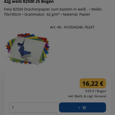
42g weiß 82500 25 Bogen
Folia 82500 Drachenpapier zum basteln in weiß . • Maße:
70x100cm • Grammatur: 42 g/m² • Material: Papier
Art.-Nr. H10504246-76247
16,22 €
0.65 € / Bogen
inkl. MwSt. & zzgl. Versand
Menge