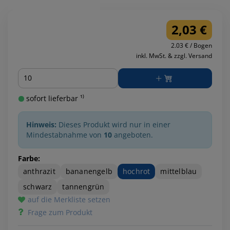
2,03 €
2.03 € / Bogen
inkl. MwSt. & zzgl. Versand
Menge
sofort lieferbar ¹⁾
Hinweis:
Dieses Produkt wird nur in einer
Mindestabnahme von
10
angeboten.
Farbe:
anthrazit
bananengelb
hochrot
mittelblau
schwarz
tannengrün
auf die Merkliste setzen
Frage zum Produkt