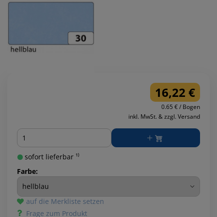
16,22 €
0.65 € / Bogen
inkl. MwSt. & zzgl. Versand
Menge
sofort lieferbar ¹⁾
Farbe:
auf die Merkliste setzen
Frage zum Produkt