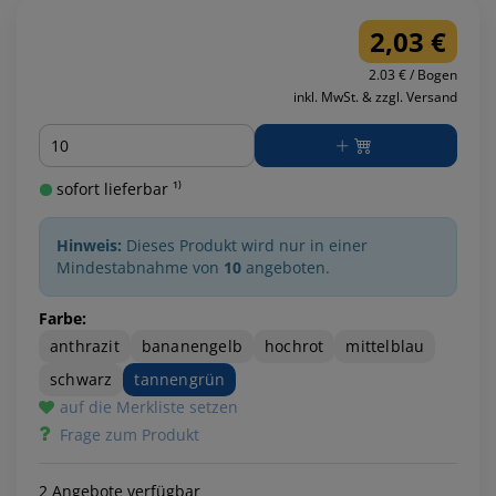
2,03 €
2.03 € / Bogen
inkl. MwSt. & zzgl. Versand
Menge
sofort lieferbar ¹⁾
Hinweis:
Dieses Produkt wird nur in einer
Mindestabnahme von
10
angeboten.
Farbe:
anthrazit
bananengelb
hochrot
mittelblau
schwarz
tannengrün
auf die Merkliste setzen
Frage zum Produkt
2 Angebote verfügbar