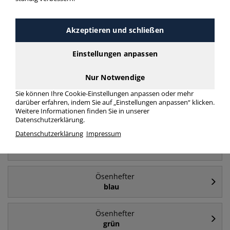
Häufig gesucht
Ösenhefter
Akzeptieren und schließen
halber Vorderdeckel
Einstellungen anpassen
Ösenhefter
ganzer Vorderdeckel
Nur Notwendige
Sie können Ihre Cookie-Einstellungen anpassen oder mehr
Ösenhefter
darüber erfahren, indem Sie auf „Einstellungen anpassen“ klicken.
Weitere Informationen finden Sie in unserer
1 x Amtsheftung
Datenschutzerklärung.
Datenschutzerklärung
Impressum
Ösenhefter
rot
Ösenhefter
blau
Ösenhefter
grün