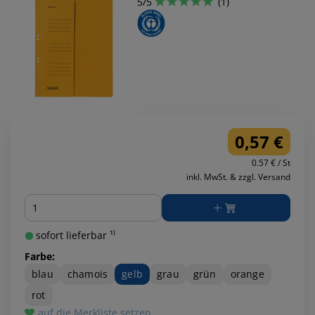
5/5
(1)
0,57 €
0.57 € / St
inkl. MwSt. & zzgl. Versand
Menge
sofort lieferbar ¹⁾
Farbe:
blau
chamois
gelb
grau
grün
orange
rot
auf die Merkliste setzen