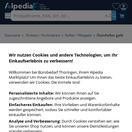
A-Z
Startseite
»
Ordnen / Archivieren
»
Hefter / Mappen
»
Ösenhefter gelb
Ösenhefter gelb > Farbe gelb
Wir nutzen Cookies und andere Technologien, um Ihr
Einkaufserlebnis zu verbessern!
Ösenhefter gelb in bester Qualität zum günstigen Preis.
Willkommen bei Bürobedarf Thüringen, ihrem Alpedia
Finden Sie schnell Ösenhefter gelb mit unserer Filter-
Marktplatz! Um Ihnen das beste Einkaufserlebnis zu bieten,
Funktion.
verwenden wir Cookies. Die Vorteile sind:
Personalisierte Inhalte:
Wir können Ihnen auf Sie
Ösenhefter gelb
zugeschnittene Angebote und Produkte anzeigen.
Einfacheres Einkaufen:
Ihre Vorlieben und Warenkorbinhalte
mehr Infos zur Kategorie
werden gespeichert, sodass Sie schneller und komfortabler
einkaufen können.
Analyse und Verbesserung:
Durch Cookies verstehen wir, wie
Sie unseren Shop nutzen, und können unsere Dienstleistungen
ständig verbessern.