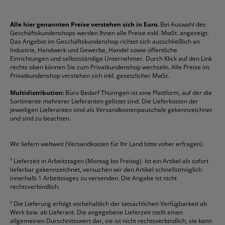
Impressum
Briefablagen
Color Copy
Klebestifte
Navigator
Stehsammler
Reklamation / Retouren
Briefumschläge
Durable
Klemmmappen
Pentel
Taschenrechner
Alle hier genannten Preise verstehen sich in Euro.
Bei Auswahl des
Geschäftskundenshops werden Ihnen alle Preise exkl. MwSt. angezeigt.
Vertrag widerrufen (Privatkunden)
Druckerpatronen
DYMO
Kopierpapier
Pelikan
Textmarker
Das Angebot im Geschäftskundenshop richtet sich ausschließlich an
Rabatte & Aktionen
Etiketten
Edding
Korrekturmittel
Pilot
Tintenroller
Industrie, Handwerk und Gewerbe, Handel sowie öffentliche
Einrichtungen und selbstständige Unternehmer. Durch Klick auf den Link
Fineliner
Esselte
Kugelschreiber
Pritt
Tintenpatronen
rechts oben können Sie zum Privatkundenshop wechseln. Alle Preise im
Folienschreiber
Faber-Castell
Mappen
Schneider
Toilettenpapier
Privatkundenshop verstehen sich inkl. gesetzlicher MwSt.
Formulare
Fellowes
Ordner
Stabilo
Toner
Multidistribution:
Büro Bedarf Thüringen ist eine Plattform, auf der die
Sortimente mehrerer Lieferanten gelistet sind. Die Lieferkosten der
Gelschreiber
Franken
Packband
Staedtler
Versandmaterial
jeweiligen Lieferanten sind als Versandkostenpauschale gekennzeichnet
Geschäftsbücher
Fripa
Permanentmarker
Tesa
Versandtaschen
und sind zu beachten.
HAN
Tipp-Ex
HP
alle Marken anzeigen
Wir liefern weltweit (Versandkosten für Ihr Land bitte voher erfragen).
¹
Lieferzeit in Arbeitstagen (Montag bis Freitag). Ist ein Artikel als sofort
lieferbar gekennzeichnet, versuchen wir den Artikel schnellstmöglich
innerhalb 1 Arbeitstages zu versenden. Die Angabe ist nicht
rechtsverbindlich.
²
Die Lieferung erfolgt vorbehaltlich der tatsächlichen Verfügbarkeit ab
Werk bzw. ab Lieferant. Die angegebene Lieferzeit stellt einen
allgemeinen Durschnittswert dar, sie ist nicht rechtsverbindlich, sie kann