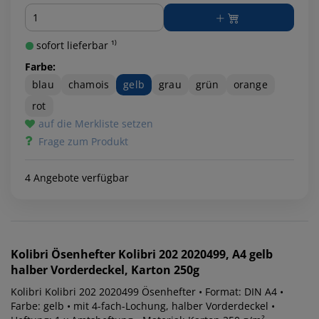
Menge
sofort lieferbar ¹⁾
Farbe:
blau
chamois
gelb
grau
grün
orange
rot
auf die Merkliste setzen
Frage zum Produkt
4 Angebote verfügbar
Kolibri
Ösenhefter Kolibri 202 2020499, A4 gelb
halber Vorderdeckel, Karton 250g
Kolibri Kolibri 202 2020499 Ösenhefter • Format: DIN A4 •
Farbe: gelb • mit 4-fach-Lochung, halber Vorderdeckel •