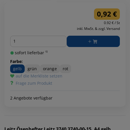
0,92 €
0.92 € / St
inkl. MwSt. & zzgl. Versand
Menge
sofort lieferbar ¹⁾
Farbe:
gelb
grün
orange
rot
auf die Merkliste setzen
Frage zum Produkt
2 Angebote verfügbar
Leitz
Ösenhefter Leitz 3740 3740-00-15, A4 gelb