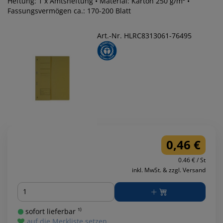
Heftung: 1 x Amtsheftung • Material: Karton 250 g/m² •
Fassungsvermögen ca.: 170-200 Blatt
Art.-Nr. HLRC8313061-76495
0,46 €
0.46 € / St
inkl. MwSt. & zzgl. Versand
Menge
sofort lieferbar ¹⁾
auf die Merkliste setzen