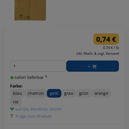
0,74 €
0.74 € / St
inkl. MwSt. & zzgl. Versand
Menge
sofort lieferbar ¹⁾
Farbe:
blau
chamois
gelb
grau
grün
orange
rot
auf die Merkliste setzen
Frage zum Produkt