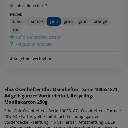
sofort lieferbar ¹⁾
Farbe:
blau
chamois
gelb
grau
grün
orange
rot
auf die Merkliste setzen
Frage zum Produkt
4 Angebote verfügbar
Elba
Ösenhefter Chic Ösenhefter - Serie 100551871,
A4 gelb ganzer Vorderdeckel, Recycling-
Manilakarton 250g
Elba Chic Ösenhefter - Serie 100551871 Ösenhefter • Format:
DIN A4 • Farbe: gelb • mit 4-fach-Lochung, ganzer
Vorderdeckel • Heftung: 1 x variierbar: Amtsheftung ODER
kaufmännische Heftung • Material: Recycling-Manilakarton