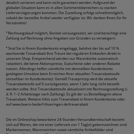
deutlich variieren und kann nicht garantiert werden. Aufgrund der
globalen Situation kann es in allen Sortimentsbereichen zu starken
Lieferverzögerungen kommen. Die Zustellung erfolgt schnellstmöglich,
sobald der bestellte Artikel wieder verfügbar ist. Wir danken Ihnen für Ihr
Verständnis!
³
Rechnungskauf möglich, Bonität vorausgesetzt, wir sind berechtigt eine
Zahlung auf Rechnung ohne Angaben von Gründen zu verweigern.
⁴
Sind Sie in Ihrem Kundenkonto eingeloggt, belohnt der bis auf 10 %
wachsende Treuerabatt Ihre Treure bei regulären Einkäufen direkt in
unserem Shop. Entsprechend werden nur Warenkörbe automatisch
rabattiert, die keine Aktionspreise, Gutscheine oder anderen Rabatte
nutzen. Allerdings helfen sämtliche mit demselben Kundenkonto
getätigten Umsätze beim Erreichen Ihrer aktuellen Treuerabattstufe
(einsehbar im Kundenkonto). Gemäß Treueprinzip wird die aktuelle
Treuerabattstufe auf 0 zurückgesetzt, wenn 1 Jahr lang nicht bestellt
werden sollte. Ihre Treuerabattstufe aktualisiert mit Rechnungsstellung (i.
d. R. 1–2 Arbeitstage nach Zahlung). Es gilt der zu Bestellbeginn aktive
Treuerabatt. Weitere Infos zum Treuerabatt in Ihrem Kundenkonto oder
auf
www.buero-bedarf-thueringen.de/treuerabatt
Die im Onlineshop beworbene 24-Stunden-Versandbereitschaft bezieht
sich auf Waren, die mit einer Lieferzeit von 1 Tag(e) gekennzeichnet sind.
Markennamen, Warenzeichen sowie sämtliche Artikelbilder sind