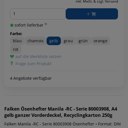
inkl. MwSt. & zzgl. Versand
Menge
sofort lieferbar ¹⁾
Farbe:
blau
chamois
gelb
grau
grün
orange
rot
auf die Merkliste setzen
Frage zum Produkt
4 Angebote verfügbar
Falken
Ösenhefter Manila -RC - Serie 80003908, A4
gelb ganzer Vorderdeckel, Recyclingkarton 250g
Falken Manila -RC - Serie 80003908 Ösenhefter • Format: DIN