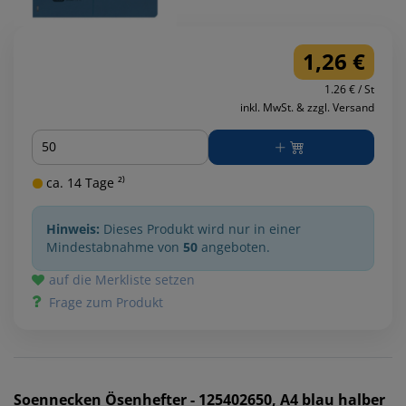
1,26 €
1.26 € / St
inkl. MwSt. & zzgl. Versand
Menge
ca. 14 Tage ²⁾
Hinweis:
Dieses Produkt wird nur in einer
Mindestabnahme von
50
angeboten.
auf die Merkliste setzen
Frage zum Produkt
Soennecken
Ösenhefter - 125402650, A4 blau halber