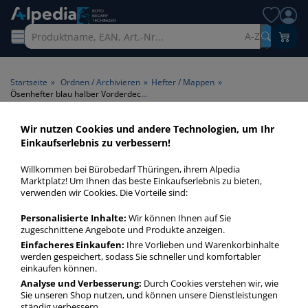
A-Z
Startseite
»
Ordnen / Archivieren
»
Hefter / Mappen
»
Ösenhefter blau halber Vorderdeckel
Wir nutzen Cookies und andere Technologien, um Ihr
Ösenhefter blau halber
Einkaufserlebnis zu verbessern!
Vorderdeckel > Farbe blau >
Willkommen bei Bürobedarf Thüringen, ihrem Alpedia
Vorderdeckel halber
Marktplatz! Um Ihnen das beste Einkaufserlebnis zu bieten,
verwenden wir Cookies. Die Vorteile sind:
Vorderdeckel
Personalisierte Inhalte:
Wir können Ihnen auf Sie
Ösenhefter blau halber Vorderdeckel in bester Qualität zum
zugeschnittene Angebote und Produkte anzeigen.
günstigen Preis. Finden Sie schnell Ösenhefter blau halber
Einfacheres Einkaufen:
Ihre Vorlieben und Warenkorbinhalte
werden gespeichert, sodass Sie schneller und komfortabler
Vorderdeckel mit unserer Filter-Funktion.
einkaufen können.
Analyse und Verbesserung:
Durch Cookies verstehen wir, wie
Sie unseren Shop nutzen, und können unsere Dienstleistungen
Ösenhefter blau halber Vorderdeckel
ständig verbessern.