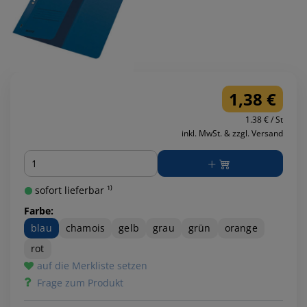
1,38 €
1.38 € / St
inkl. MwSt. & zzgl. Versand
Menge
sofort lieferbar ¹⁾
Farbe:
blau
chamois
gelb
grau
grün
orange
rot
auf die Merkliste setzen
Frage zum Produkt