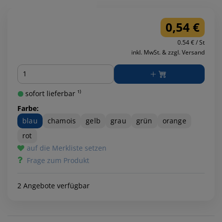
0,54 €
0.54 € / St
inkl. MwSt. & zzgl. Versand
Menge
sofort lieferbar ¹⁾
Farbe:
blau
chamois
gelb
grau
grün
orange
rot
auf die Merkliste setzen
Frage zum Produkt
2 Angebote verfügbar