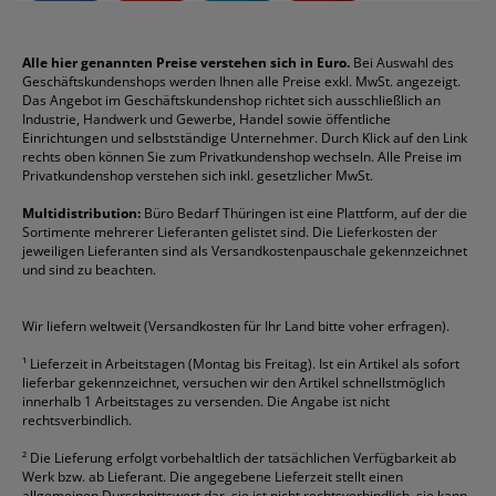
Impressum
Briefablagen
Color Copy
Klebestifte
Navigator
Stehsammler
Reklamation / Retouren
Briefumschläge
Durable
Klemmmappen
Pentel
Taschenrechner
Alle hier genannten Preise verstehen sich in Euro.
Bei Auswahl des
Geschäftskundenshops werden Ihnen alle Preise exkl. MwSt. angezeigt.
Vertrag widerrufen (Privatkunden)
Druckerpatronen
DYMO
Kopierpapier
Pelikan
Textmarker
Das Angebot im Geschäftskundenshop richtet sich ausschließlich an
Rabatte & Aktionen
Etiketten
Edding
Korrekturmittel
Pilot
Tintenroller
Industrie, Handwerk und Gewerbe, Handel sowie öffentliche
Einrichtungen und selbstständige Unternehmer. Durch Klick auf den Link
Fineliner
Esselte
Kugelschreiber
Pritt
Tintenpatronen
rechts oben können Sie zum Privatkundenshop wechseln. Alle Preise im
Folienschreiber
Faber-Castell
Mappen
Schneider
Toilettenpapier
Privatkundenshop verstehen sich inkl. gesetzlicher MwSt.
Formulare
Fellowes
Ordner
Stabilo
Toner
Multidistribution:
Büro Bedarf Thüringen ist eine Plattform, auf der die
Sortimente mehrerer Lieferanten gelistet sind. Die Lieferkosten der
Gelschreiber
Franken
Packband
Staedtler
Versandmaterial
jeweiligen Lieferanten sind als Versandkostenpauschale gekennzeichnet
Geschäftsbücher
Fripa
Permanentmarker
Tesa
Versandtaschen
und sind zu beachten.
HAN
Tipp-Ex
HP
alle Marken anzeigen
Wir liefern weltweit (Versandkosten für Ihr Land bitte voher erfragen).
¹
Lieferzeit in Arbeitstagen (Montag bis Freitag). Ist ein Artikel als sofort
lieferbar gekennzeichnet, versuchen wir den Artikel schnellstmöglich
innerhalb 1 Arbeitstages zu versenden. Die Angabe ist nicht
rechtsverbindlich.
²
Die Lieferung erfolgt vorbehaltlich der tatsächlichen Verfügbarkeit ab
Werk bzw. ab Lieferant. Die angegebene Lieferzeit stellt einen
allgemeinen Durschnittswert dar, sie ist nicht rechtsverbindlich, sie kann