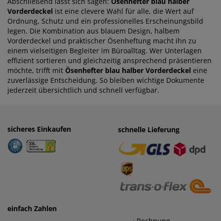
Abschließend lässt sich sagen:
Ösenhefter blau halber
Vorderdeckel
ist eine clevere Wahl für alle, die Wert auf
Ordnung, Schutz und ein professionelles Erscheinungsbild
legen. Die Kombination aus blauem Design, halbem
Vorderdeckel und praktischer Ösenheftung macht ihn zu
einem vielseitigen Begleiter im Büroalltag. Wer Unterlagen
effizient sortieren und gleichzeitig ansprechend präsentieren
möchte, trifft mit
Ösenhefter blau halber Vorderdeckel
eine
zuverlässige Entscheidung. So bleiben wichtige Dokumente
jederzeit übersichtlich und schnell verfügbar.
sicheres Einkaufen
einfaches Zahlen
schnelle Lieferung
· Rechnung
· Vorkasse
einfach Zahlen
· Rechnung