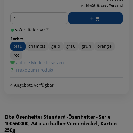
inkl. MwSt. & zzgl. Versand
Menge
sofort lieferbar ¹⁾
Farbe:
blau
chamois
gelb
grau
grün
orange
rot
auf die Merkliste setzen
Frage zum Produkt
4 Angebote verfügbar
Elba
Ösenhefter Standard -Ösenhefter - Serie
100560000, A4 blau halber Vorderdeckel, Karton
250g