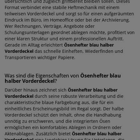
übersichtlich und zugleich griffbereit bleiben sollen. Dieses
Format verbindet eine stabile Heftmechanik mit einem
teilweisen Vorderdeckel und sorgt so für einen aufgeräumten
Eindruck im Büro, im Homeoffice oder bei der Archivierung.
Wer Rechnungen, Verträge, Angebote oder
Schulungsunterlagen geordnet ablegen möchte, profitiert von
einer klaren Struktur und einem professionellen Auftritt.
Gerade im Alltag erleichtert
Ösenhefter blau halber
Vorderdeckel
das schnelle Einheften, Wiederfinden und
Transportieren wichtiger Papiere.
Was sind die Eigenschaften von
Ösenhefter blau
halber Vorderdeckel
?
Darüber hinaus zeichnet sich
Ösenhefter blau halber
Vorderdeckel
durch seine robuste Verarbeitung und die
charakteristische blaue Farbgebung aus, die für ein
einheitliches Erscheinungsbild im Regal sorgt. Der halbe
Vorderdeckel schützt den Inhalt, ohne die Handhabung
unnötig zu erschweren, und die integrierten Ösen
ermöglichen ein komfortables Ablegen in Ordnern oder
Aktenablagen. Zusätzlich bietet
Ösenhefter blau halber
Vorderdeckel
eine langlebige Lösung für Unterlagen, die