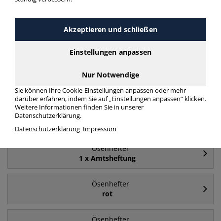
mehr Infos zur Kategorie
Akzeptieren und schließen
Häufig gesucht
Einstellungen anpassen
Nur Notwendige
Ösenhefter
halber Vorderdeckel
Sie können Ihre Cookie-Einstellungen anpassen oder mehr
darüber erfahren, indem Sie auf „Einstellungen anpassen“ klicken.
Weitere Informationen finden Sie in unserer
Ösenhefter
Datenschutzerklärung.
ganzer Vorderdeckel
Datenschutzerklärung
Impressum
Ösenhefter
1 x Amtsheftung
Ösenhefter
rot
Ösenhefter