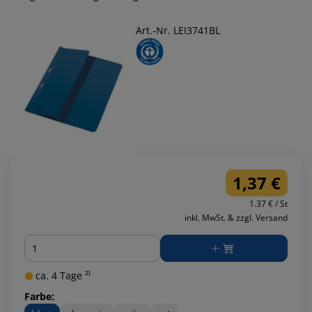
Art.-Nr. LEI3741BL
1,37 €
1.37 € / St
inkl. MwSt. & zzgl. Versand
Menge
ca. 4 Tage ²⁾
Farbe: