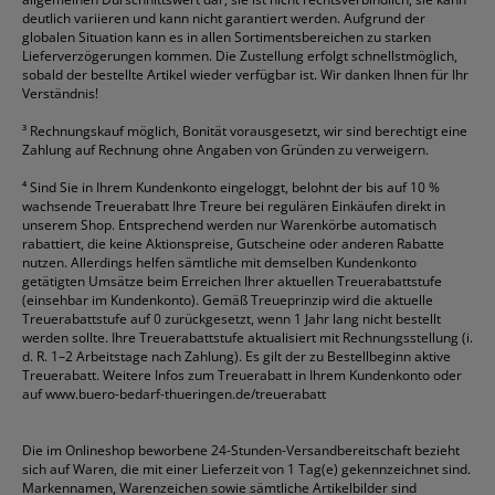
deutlich variieren und kann nicht garantiert werden. Aufgrund der
globalen Situation kann es in allen Sortimentsbereichen zu starken
Lieferverzögerungen kommen. Die Zustellung erfolgt schnellstmöglich,
sobald der bestellte Artikel wieder verfügbar ist. Wir danken Ihnen für Ihr
Verständnis!
³
Rechnungskauf möglich, Bonität vorausgesetzt, wir sind berechtigt eine
Zahlung auf Rechnung ohne Angaben von Gründen zu verweigern.
⁴
Sind Sie in Ihrem Kundenkonto eingeloggt, belohnt der bis auf 10 %
wachsende Treuerabatt Ihre Treure bei regulären Einkäufen direkt in
unserem Shop. Entsprechend werden nur Warenkörbe automatisch
rabattiert, die keine Aktionspreise, Gutscheine oder anderen Rabatte
nutzen. Allerdings helfen sämtliche mit demselben Kundenkonto
getätigten Umsätze beim Erreichen Ihrer aktuellen Treuerabattstufe
(einsehbar im Kundenkonto). Gemäß Treueprinzip wird die aktuelle
Treuerabattstufe auf 0 zurückgesetzt, wenn 1 Jahr lang nicht bestellt
werden sollte. Ihre Treuerabattstufe aktualisiert mit Rechnungsstellung (i.
d. R. 1–2 Arbeitstage nach Zahlung). Es gilt der zu Bestellbeginn aktive
Treuerabatt. Weitere Infos zum Treuerabatt in Ihrem Kundenkonto oder
auf
www.buero-bedarf-thueringen.de/treuerabatt
Die im Onlineshop beworbene 24-Stunden-Versandbereitschaft bezieht
sich auf Waren, die mit einer Lieferzeit von 1 Tag(e) gekennzeichnet sind.
Markennamen, Warenzeichen sowie sämtliche Artikelbilder sind