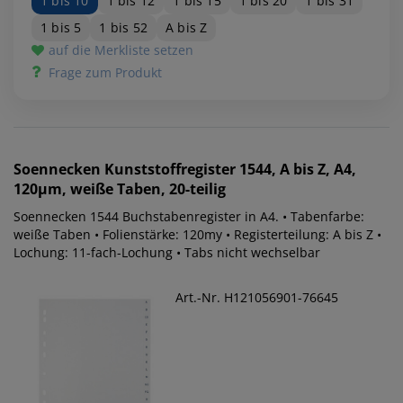
1 bis 10
1 bis 12
1 bis 15
1 bis 20
1 bis 31
1 bis 5
1 bis 52
A bis Z
auf die Merkliste setzen
Frage zum Produkt
Soennecken
Kunststoffregister 1544, A bis Z, A4,
120µm, weiße Taben, 20-teilig
Soennecken 1544 Buchstabenregister in A4. • Tabenfarbe:
weiße Taben • Folienstärke: 120my • Registerteilung: A bis Z •
Lochung: 11-fach-Lochung • Tabs nicht wechselbar
Art.-Nr. H121056901-76645