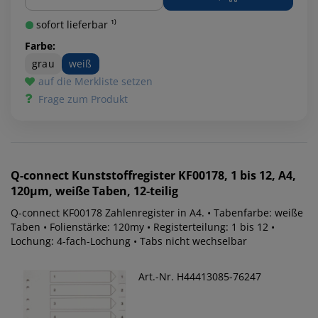
sofort lieferbar ¹⁾
Farbe:
grau
weiß
auf die Merkliste setzen
Frage zum Produkt
Q-connect
Kunststoffregister KF00178, 1 bis 12, A4,
120µm, weiße Taben, 12-teilig
Q-connect KF00178 Zahlenregister in A4. • Tabenfarbe: weiße
Taben • Folienstärke: 120my • Registerteilung: 1 bis 12 •
Lochung: 4-fach-Lochung • Tabs nicht wechselbar
Art.-Nr. H44413085-76247