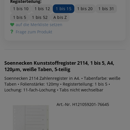
Registerteilung:
1 bis 10
1 bis 12
1 bis 15
1 bis 20
1 bis 31
1 bis 5
1 bis 52
A bis Z
auf die Merkliste setzen
Frage zum Produkt
Soennecken
Kunststoffregister 2114, 1 bis 5, A4,
120µm, weiße Taben, 5-teilig
Soennecken 2114 Zahlenregister in A4. • Tabenfarbe: weiße
Taben • Folienstärke: 120my • Registerteilung: 1 bis 5 •
Lochung: 11-fach-Lochung • Tabs nicht wechselbar
Art.-Nr. H121059201-76645