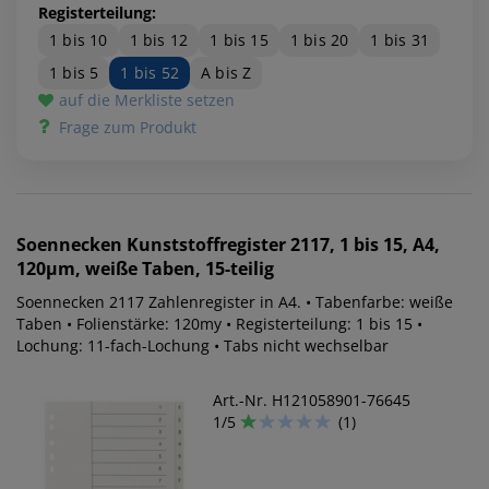
Registerteilung:
1 bis 10
1 bis 12
1 bis 15
1 bis 20
1 bis 31
1 bis 5
1 bis 52
A bis Z
auf die Merkliste setzen
Frage zum Produkt
Soennecken
Kunststoffregister 2117, 1 bis 15, A4,
120µm, weiße Taben, 15-teilig
Soennecken 2117 Zahlenregister in A4. • Tabenfarbe: weiße
Taben • Folienstärke: 120my • Registerteilung: 1 bis 15 •
Lochung: 11-fach-Lochung • Tabs nicht wechselbar
Art.-Nr. H121058901-76645
1/5
(1)