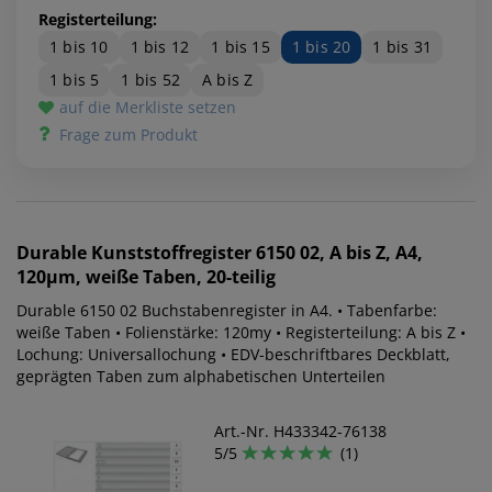
Registerteilung:
1 bis 10
1 bis 12
1 bis 15
1 bis 20
1 bis 31
1 bis 5
1 bis 52
A bis Z
auf die Merkliste setzen
Frage zum Produkt
Durable
Kunststoffregister 6150 02, A bis Z, A4,
120µm, weiße Taben, 20-teilig
Durable 6150 02 Buchstabenregister in A4. • Tabenfarbe:
weiße Taben • Folienstärke: 120my • Registerteilung: A bis Z •
Lochung: Universallochung • EDV-beschriftbares Deckblatt,
geprägten Taben zum alphabetischen Unterteilen
Art.-Nr. H433342-76138
5/5
(1)