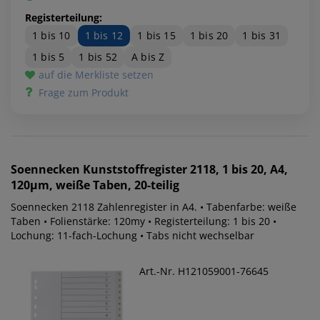
Registerteilung:
1 bis 10
1 bis 12
1 bis 15
1 bis 20
1 bis 31
1 bis 5
1 bis 52
A bis Z
auf die Merkliste setzen
Frage zum Produkt
Soennecken
Kunststoffregister 2118, 1 bis 20, A4,
120µm, weiße Taben, 20-teilig
Soennecken 2118 Zahlenregister in A4. • Tabenfarbe: weiße
Taben • Folienstärke: 120my • Registerteilung: 1 bis 20 •
Lochung: 11-fach-Lochung • Tabs nicht wechselbar
Art.-Nr. H121059001-76645