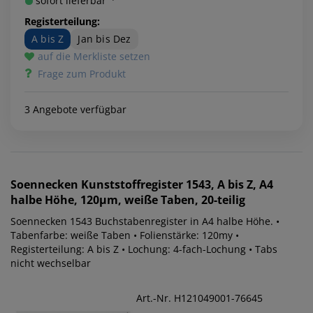
sofort lieferbar ¹⁾
Registerteilung:
A bis Z
Jan bis Dez
auf die Merkliste setzen
Frage zum Produkt
3 Angebote verfügbar
Soennecken
Kunststoffregister 1543, A bis Z, A4
halbe Höhe, 120µm, weiße Taben, 20-teilig
Soennecken 1543 Buchstabenregister in A4 halbe Höhe. •
Tabenfarbe: weiße Taben • Folienstärke: 120my •
Registerteilung: A bis Z • Lochung: 4-fach-Lochung • Tabs
nicht wechselbar
Art.-Nr. H121049001-76645