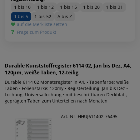
1 bis 10
1 bis 12
1 bis 15
1 bis 20
1 bis 31
1 bis 5
1 bis 52
A bis Z
auf die Merkliste setzen
Frage zum Produkt
Durable
Kunststoffregister 6114 02, Jan bis Dez, A4,
120µm, weiße Taben, 12-teilig
Durable 6114 02 Monatsregister in A4. • Tabenfarbe: weiße
Taben • Folienstärke: 120my • Registerteilung: Jan bis Dez •
Lochung: Universallochung • mit beschriftbaren Deckblatt,
geprägten Taben zum Unterteilen nach Monaten
Art.-Nr. HHUJ611402-76495