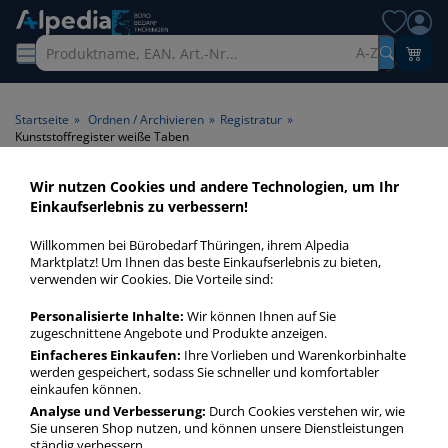
A-Z
Startseite
»
Ordnen / Archivieren
»
Registratur
»
Kunststoffregister weiße Taben
Wir nutzen Cookies und andere Technologien, um Ihr
Kunststoffregister weiße
Einkaufserlebnis zu verbessern!
Taben > Tabenfarbe weiße
Willkommen bei Bürobedarf Thüringen, ihrem Alpedia
Taben
Marktplatz! Um Ihnen das beste Einkaufserlebnis zu bieten,
verwenden wir Cookies. Die Vorteile sind:
Kunststoffregister weiße Taben in bester Qualität zum
Personalisierte Inhalte:
Wir können Ihnen auf Sie
günstigen Preis. Finden Sie schnell Kunststoffregister weiße
zugeschnittene Angebote und Produkte anzeigen.
Taben mit unserer Filter-Funktion.
Einfacheres Einkaufen:
Ihre Vorlieben und Warenkorbinhalte
werden gespeichert, sodass Sie schneller und komfortabler
einkaufen können.
Kunststoffregister weiße Taben
Analyse und Verbesserung:
Durch Cookies verstehen wir, wie
Sie unseren Shop nutzen, und können unsere Dienstleistungen
mehr Infos zur Kategorie
ständig verbessern.