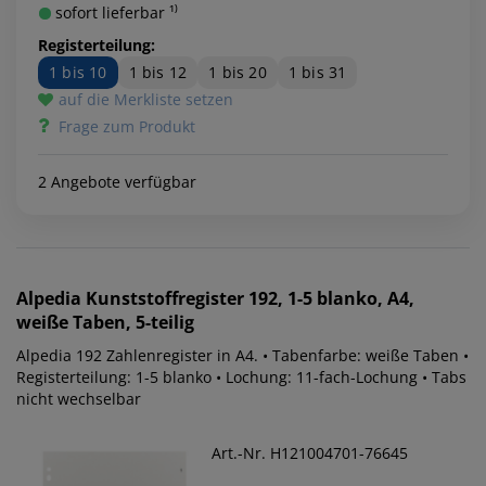
sofort lieferbar ¹⁾
Registerteilung:
1 bis 10
1 bis 12
1 bis 20
1 bis 31
auf die Merkliste setzen
Frage zum Produkt
2 Angebote verfügbar
Alpedia
Kunststoffregister 192, 1-5 blanko, A4,
weiße Taben, 5-teilig
Alpedia 192 Zahlenregister in A4. • Tabenfarbe: weiße Taben •
Registerteilung: 1-5 blanko • Lochung: 11-fach-Lochung • Tabs
nicht wechselbar
Art.-Nr. H121004701-76645