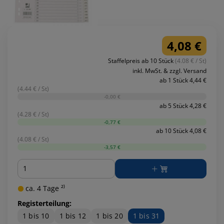
4,08 €
Staffelpreis ab 10 Stück
(4.08 € / St)
inkl. MwSt. & zzgl. Versand
ab 1 Stück 4,44 €
(4.44 € / St)
-0,00 €
ab 5 Stück 4,28 €
(4.28 € / St)
-0,77 €
ab 10 Stück 4,08 €
(4.08 € / St)
-3,57 €
Menge
ca. 4 Tage ²⁾
Registerteilung:
1 bis 10
1 bis 12
1 bis 20
1 bis 31