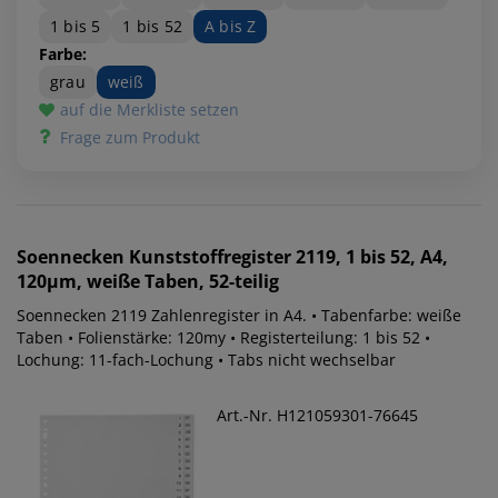
1 bis 5
1 bis 52
A bis Z
Farbe:
grau
weiß
auf die Merkliste setzen
Frage zum Produkt
Soennecken
Kunststoffregister 2119, 1 bis 52, A4,
120µm, weiße Taben, 52-teilig
Soennecken 2119 Zahlenregister in A4. • Tabenfarbe: weiße
Taben • Folienstärke: 120my • Registerteilung: 1 bis 52 •
Lochung: 11-fach-Lochung • Tabs nicht wechselbar
Art.-Nr. H121059301-76645