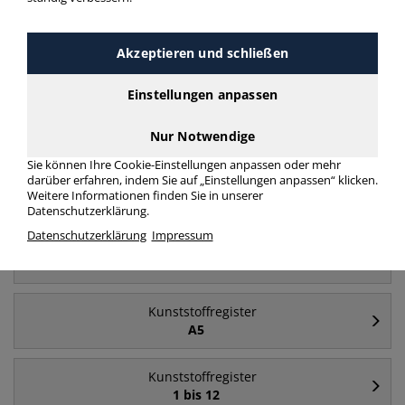
Akzeptieren und schließen
Häufig gesucht
Einstellungen anpassen
Kunststoffregister
A4
Nur Notwendige
Sie können Ihre Cookie-Einstellungen anpassen oder mehr
darüber erfahren, indem Sie auf „Einstellungen anpassen“ klicken.
Kunststoffregister
Weitere Informationen finden Sie in unserer
A bis Z
Datenschutzerklärung.
Datenschutzerklärung
Impressum
Kunststoffregister
A4+
Kunststoffregister
A5
Kunststoffregister
1 bis 12