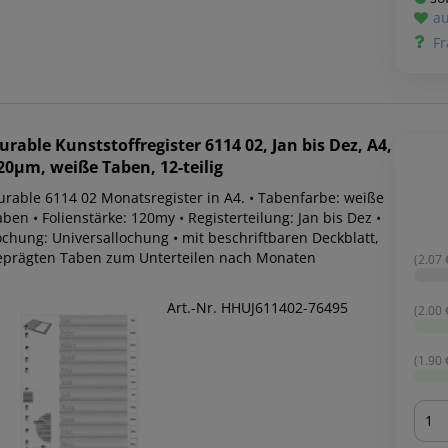
au
Fr
urable
Kunststoffregister 6114 02, Jan bis Dez, A4,
20µm, weiße Taben, 12-teilig
urable 6114 02 Monatsregister in A4. • Tabenfarbe: weiße
ben • Folienstärke: 120my • Registerteilung: Jan bis Dez •
ochung: Universallochung • mit beschriftbaren Deckblatt,
eprägten Taben zum Unterteilen nach Monaten
(2.07 €
Art.-Nr. HHUJ611402-76495
(2.00 €
(1.90 €
Men