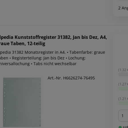
2 An
lpedia
Kunststoffregister 31382, Jan bis Dez, A4,
raue Taben, 12-teilig
lpedia 31382 Monatsregister in A4. • Tabenfarbe: graue
ben • Registerteilung: Jan bis Dez • Lochung:
niversallochung • Tabs nicht wechselbar
(1.32 €
Art.-Nr. H6626274-76495
(1.27 €
(1.21 €
Men
sof