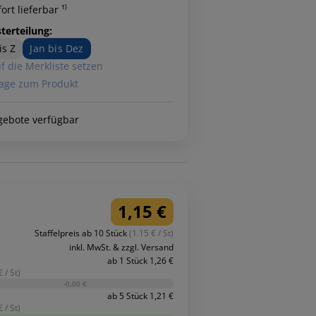
ort lieferbar ¹⁾
terteilung:
is Z
Jan bis Dez
f die Merkliste setzen
age zum Produkt
gebote verfügbar
1,15 €
Staffelpreis ab 10 Stück
(1.15 € / St)
inkl. MwSt. & zzgl. Versand
ab 1 Stück 1,26 €
 / St)
-0,00 €
ab 5 Stück 1,21 €
 / St)