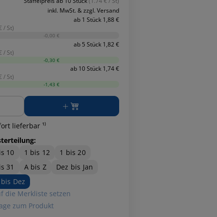
Staffelpreis ab 10 Stück
(1.74 € / St)
inkl. MwSt. & zzgl. Versand
ab 1 Stück 1,88 €
 / St)
-0,00 €
ab 5 Stück 1,82 €
 / St)
-0,30 €
ab 10 Stück 1,74 €
 / St)
-1,43 €
ge
ort lieferbar ¹⁾
terteilung:
is 10
1 bis 12
1 bis 20
is 31
A bis Z
Dez bis Jan
 bis Dez
f die Merkliste setzen
age zum Produkt