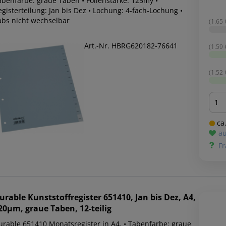
abenfarbe: graue Taben • Folienstärke: 125my •
gisterteilung: Jan bis Dez • Lochung: 4-fach-Lochung •
abs nicht wechselbar
(1.65 €
Art.-Nr. HBRG620182-76641
(1.59 €
(1.52 €
Men
ca.
au
Fr
urable
Kunststoffregister 651410, Jan bis Dez, A4,
20µm, graue Taben, 12-teilig
urable 651410 Monatsregister in A4. • Tabenfarbe: graue