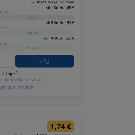
inkl. MwSt. & zzgl. Versand
ab 1 Stück 1,65 €
 / St)
-0,00 €
ab 5 Stück 1,59 €
 / St)
-0,30 €
ab 10 Stück 1,52 €
 / St)
-1,31 €
ge
 4 Tage ²⁾
f die Merkliste setzen
age zum Produkt
1,74 €