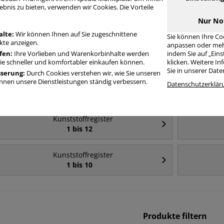
ebnis zu bieten, verwenden wir Cookies. Die Vorteile
Häufig gesucht
Nur No
alte:
Wir können Ihnen auf Sie zugeschnittene
Sie können Ihre Co
te anzeigen.
anpassen oder meh
Kunststoffregister
fen:
Ihre Vorlieben und Warenkorbinhalte werden
indem Sie auf „Ein
A4
Sie schneller und komfortabler einkaufen können.
klicken. Weitere I
Sie in unserer Dat
sserung:
Durch Cookies verstehen wir, wie Sie unseren
nen unsere Dienstleistungen ständig verbessern.
Kunststoffregister
Datenschutzerklär
A4+
Kunststoffregister
1 bis 12
Kunststoffregister
1 bis 10
Produkte filtern