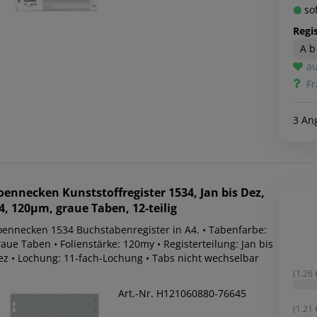
sof
Regis
A b
au
Fr
3 An
oennecken
Kunststoffregister 1534, Jan bis Dez,
4, 120µm, graue Taben, 12-teilig
oennecken 1534 Buchstabenregister in A4. • Tabenfarbe:
aue Taben • Folienstärke: 120my • Registerteilung: Jan bis
ez • Lochung: 11-fach-Lochung • Tabs nicht wechselbar
(1.26 €
Art.-Nr. H121060880-76645
(1.21 €