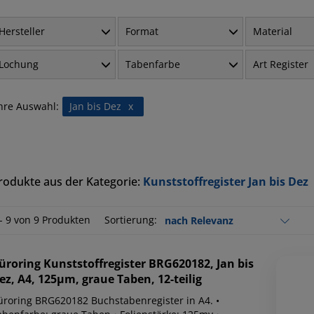
Hersteller
Format
Material
Lochung
Tabenfarbe
Art Register
hre Auswahl:
Jan bis Dez
x
rodukte aus der Kategorie:
Kunststoffregister Jan bis Dez
 - 9 von 9 Produkten
Sortierung:
üroring
Kunststoffregister BRG620182, Jan bis
ez, A4, 125µm, graue Taben, 12-teilig
üroring BRG620182 Buchstabenregister in A4. •