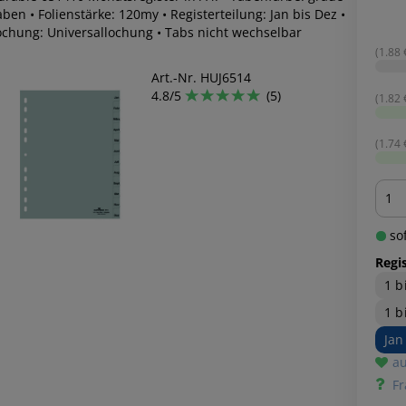
ben • Folienstärke: 120my • Registerteilung: Jan bis Dez •
ochung: Universallochung • Tabs nicht wechselbar
(1.88 €
Art.-Nr. HUJ6514
4.8/5
(5)
(1.82 €
(1.74 €
Men
sof
Regis
1 b
1 b
Jan
au
Fr