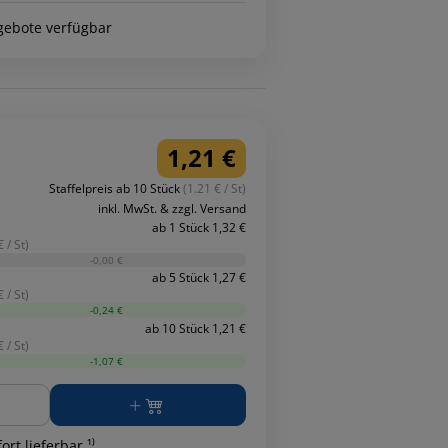
gebote verfügbar
1,21 €
Staffelpreis ab 10 Stück
(1.21 € / St)
inkl. MwSt. & zzgl. Versand
ab 1 Stück 1,32 €
 / St)
-0,00 €
ab 5 Stück 1,27 €
 / St)
-0,24 €
ab 10 Stück 1,21 €
 / St)
-1,07 €
ge
ort lieferbar ¹⁾