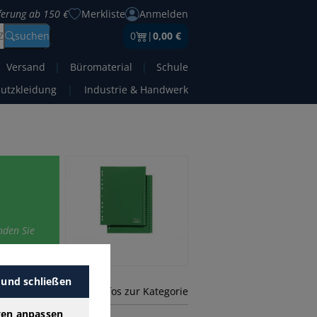
eferung ab 150 €
Merkliste
Anmelden
Z
suchen
0
|
0,00 €
Versand
|
Büromaterial
|
Schule
hutzkleidung
|
Industrie & Handwerk
nden Sie
 und schließen
mehr Infos zur Kategorie
gen anpassen