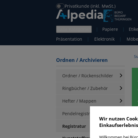
Privatkunde (inkl. MwSt.)
alle Kategorien
|
Papiere
|
Etik
Präsentation
|
Elektronik
|
Möbe
St
Ordnen / Archivieren
Ordner / Rückenschilder
Ringbücher / Zubehör
Hefter / Mappen
Pendelregistratur
Wir nutzen Cook
Einkaufserlebnis
K
Registratur
Willkommen bei Büro