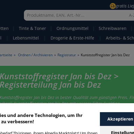
gratis Li
A-
etten
|
Tinte & Toner
|
Ordnungsmittel
|
Schreibwaren
|
l
|
Lebensmittel
|
Drogerie & Erste-Hilfe
|
Arbeits- & Sc
artseite
»
Ordnen / Archivieren
»
Registratur
»
Kunststoffregister Jan bis Dez
Kunststoffregister Jan bis Dez >
Registerteilung Jan bis Dez
Kunststoffregister Jan bis Dez in bester Qualität zum günstigen Preis. Fi
schnell Kunststoffregister Jan bis Dez mit unserer Filter-Funktion.
ies und andere Technologien, um Ihr
Akzeptieren
 zu verbessern!
unststoffregister Jan bis Dez
Einstellun
bedarf Thüringen, ihrem Alpedia Marktplatz! Um Ihnen