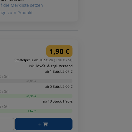
f die Merkliste setzen
age zum Produkt
1,90 €
Staffelpreis ab 10 Stück
(1.90 € / St)
inkl. MwSt. & zzgl. Versand
ab 1 Stück 2,07 €
 / St)
-0,00 €
ab 5 Stück 2,00 €
 / St)
-0,36 €
ab 10 Stück 1,90 €
 / St)
-1,67 €
ge