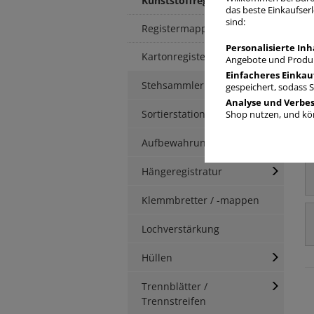
Kunststoffregister
das beste Einkaufserl
sind:
Registermappen
Personalisierte Inh
Kartonregister
Angebote und Produk
Einfacheres Einkau
Stehsammler
gespeichert, sodass 
Analyse und Verbe
Sortierstationen / Ablagen
Shop nutzen, und kön
Aufbewahrungsbox
Hängeregistratur
Klemmbretter / -mappen
Lochverstärkung
Hüllen
Trennblätter /
Trennstreifen