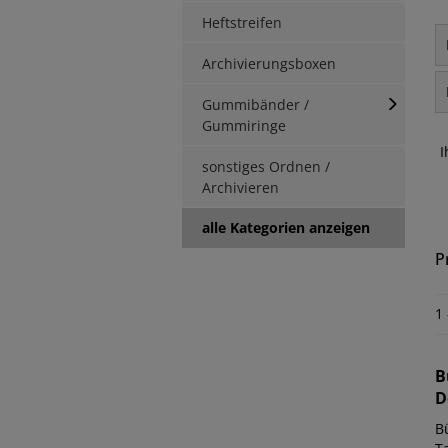
Heftstreifen
Archivierungsboxen
Gummibänder /
Gummiringe
I
sonstiges Ordnen /
Archivieren
alle Kategorien anzeigen
P
1
B
D
B