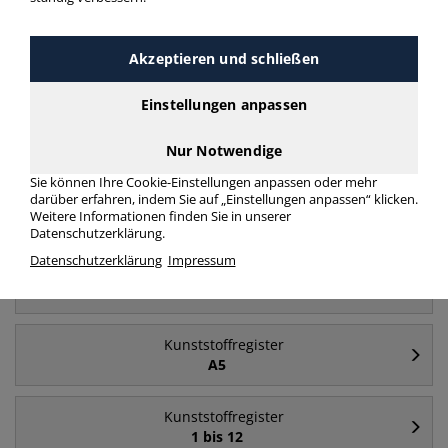
Akzeptieren und schließen
Häufig gesucht
Einstellungen anpassen
Kunststoffregister
A4
Nur Notwendige
Sie können Ihre Cookie-Einstellungen anpassen oder mehr
darüber erfahren, indem Sie auf „Einstellungen anpassen“ klicken.
Kunststoffregister
Weitere Informationen finden Sie in unserer
A bis Z
Datenschutzerklärung.
Datenschutzerklärung
Impressum
Kunststoffregister
A4+
Kunststoffregister
A5
Kunststoffregister
1 bis 12