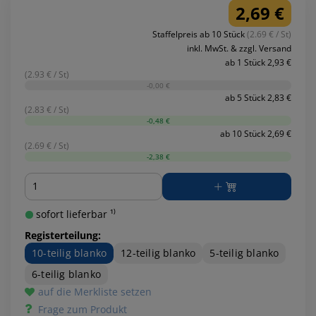
2,69 €
Staffelpreis ab 10 Stück
(2.69 € / St)
inkl. MwSt. & zzgl. Versand
ab 1 Stück 2,93 €
(2.93 € / St)
-0,00 €
ab 5 Stück 2,83 €
(2.83 € / St)
-0,48 €
ab 10 Stück 2,69 €
(2.69 € / St)
-2,38 €
Menge
sofort lieferbar ¹⁾
Registerteilung:
10-teilig blanko
12-teilig blanko
5-teilig blanko
6-teilig blanko
auf die Merkliste setzen
Frage zum Produkt