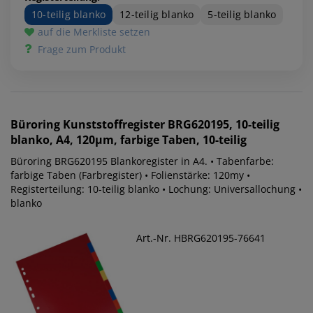
10-teilig blanko
12-teilig blanko
5-teilig blanko
auf die Merkliste setzen
Frage zum Produkt
Büroring
Kunststoffregister BRG620195, 10-teilig
blanko, A4, 120µm, farbige Taben, 10-teilig
Büroring BRG620195 Blankoregister in A4. • Tabenfarbe:
farbige Taben (Farbregister) • Folienstärke: 120my •
Registerteilung: 10-teilig blanko • Lochung: Universallochung •
blanko
Art.-Nr. HBRG620195-76641