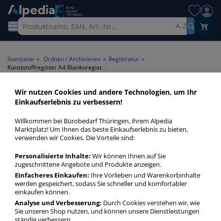
A-Z
Startseite
»
Ordnen / Archivieren
»
Registratur
»
Kunststoffregister A4 Blankoregister
Wir nutzen Cookies und andere Technologien, um Ihr
Kunststoffregister A4
Einkaufserlebnis zu verbessern!
Blankoregister > Format A4 >
Willkommen bei Bürobedarf Thüringen, ihrem Alpedia
Art Register Blankoregister
Marktplatz! Um Ihnen das beste Einkaufserlebnis zu bieten,
verwenden wir Cookies. Die Vorteile sind:
Kunststoffregister A4 Blankoregister in bester Qualität zum
Personalisierte Inhalte:
Wir können Ihnen auf Sie
günstigen Preis. Finden Sie schnell Kunststoffregister A4
zugeschnittene Angebote und Produkte anzeigen.
Blankoregister mit unserer Filter-Funktion.
Einfacheres Einkaufen:
Ihre Vorlieben und Warenkorbinhalte
werden gespeichert, sodass Sie schneller und komfortabler
einkaufen können.
Kunststoffregister A4 Blankoregister
Analyse und Verbesserung:
Durch Cookies verstehen wir, wie
Sie unseren Shop nutzen, und können unsere Dienstleistungen
mehr Infos zur Kategorie
ständig verbessern.