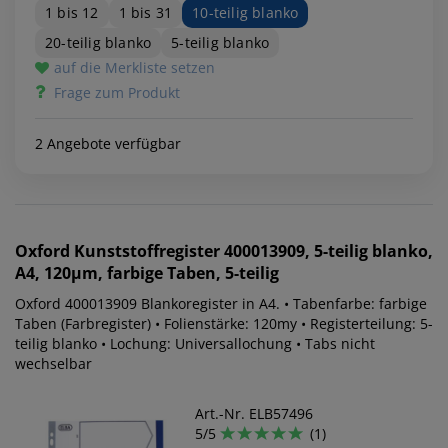
1 bis 12
1 bis 31
10-teilig blanko
20-teilig blanko
5-teilig blanko
auf die Merkliste setzen
Frage zum Produkt
2 Angebote verfügbar
Oxford
Kunststoffregister 400013909, 5-teilig blanko,
A4, 120µm, farbige Taben, 5-teilig
Oxford 400013909 Blankoregister in A4. • Tabenfarbe: farbige
Taben (Farbregister) • Folienstärke: 120my • Registerteilung: 5-
teilig blanko • Lochung: Universallochung • Tabs nicht
wechselbar
Art.-Nr. ELB57496
5/5
(1)